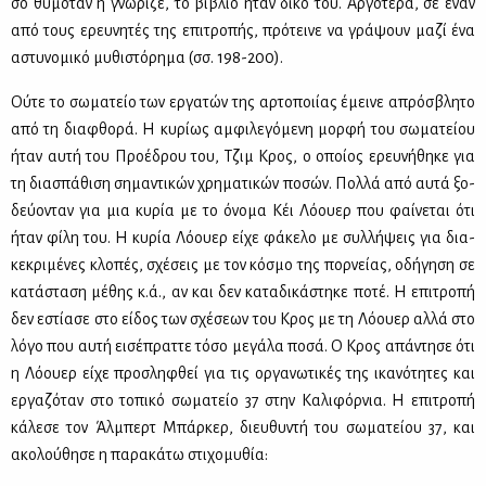
σο θυ­μό­ταν ή γνώ­ρι­ζε, το βι­βλίο ήταν δι­κό του. Αρ­γό­τε­ρα, σε έναν
από τους ερευ­νη­τές της επι­τρο­πής, πρό­τει­νε να γρά­ψουν μα­ζί ένα
αστυ­νο­μι­κό μυ­θι­στό­ρη­μα (σσ. 198-200).
Ού­τε το σω­μα­τείο των ερ­γα­τών της αρ­το­ποι­ί­ας έμει­νε απρό­σβλη­το
από τη δια­φθο­ρά. Η κυ­ρί­ως αμ­φι­λε­γό­με­νη μορ­φή του σω­μα­τεί­ου
ήταν αυ­τή του Προ­έ­δρου του, Τζιμ Κρος, ο οποί­ος ερευ­νή­θη­κε για
τη δια­σπά­θι­ση ση­μα­ντι­κών χρη­μα­τι­κών πο­σών. Πολ­λά από αυ­τά ξο­
δεύ­ο­νταν για μια κυ­ρία με το όνο­μα Κέι Λό­ου­ερ που φαί­νε­ται ότι
ήταν φί­λη του. Η κυ­ρία Λό­ου­ερ εί­χε φά­κε­λο με συλ­λή­ψεις για δια­
κε­κρι­μέ­νες κλο­πές, σχέ­σεις με τον κό­σμο της πορ­νεί­ας, οδή­γη­ση σε
κα­τά­στα­ση μέ­θης κ.ά., αν και δεν κα­τα­δι­κά­στη­κε πο­τέ. Η επι­τρο­πή
δεν εστί­α­σε στο εί­δος των σχέ­σε­ων του Κρος με τη Λό­ου­ερ αλ­λά στο
λό­γο που αυ­τή ει­σέ­πρατ­τε τό­σο με­γά­λα πο­σά. Ο Κρος απά­ντη­σε ότι
η Λό­ου­ερ εί­χε προ­σλη­φθεί για τις ορ­γα­νω­τι­κές της ικα­νό­τη­τες και
ερ­γα­ζό­ταν στο το­πι­κό σω­μα­τείο 37 στην Κα­λι­φόρ­νια. Η επι­τρο­πή
κά­λε­σε τον Άλ­μπερτ Μπάρ­κερ, διευ­θυ­ντή του σω­μα­τεί­ου 37, και
ακο­λού­θη­σε η πα­ρα­κά­τω στι­χο­μυ­θία: