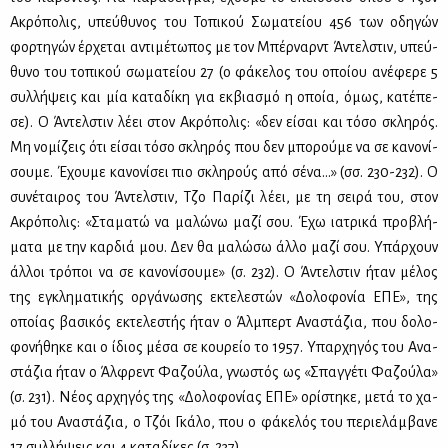
Ακρό­πο­λις, υπεύ­θυ­νος του Το­πι­κού Σω­μα­τεί­ου 456 των οδη­γών
φορ­τη­γών έρ­χε­ται αντι­μέ­τω­πος με τον Μπέρ­ναρντ Άντελ­στιν, υπεύ­
θυ­νο του το­πι­κού σω­μα­τεί­ου 27 (ο φά­κε­λος του οποί­ου ανέ­φε­ρε 5
συλ­λή­ψεις και μία κα­τα­δί­κη για εκ­βια­σμό η οποία, όμως, κα­τέ­πε­
σε). Ο Άντελ­στιν λέ­ει στον Ακρό­πο­λις: «δεν εί­σαι και τό­σο σκλη­ρός.
Μη νο­μί­ζεις ότι εί­σαι τό­σο σκλη­ρός που δεν μπο­ρού­με να σε κα­νο­νί­
σου­με. Έχου­με κα­νο­νί­σει πιο σκλη­ρούς από σέ­να…» (σσ. 230-232). Ο
συ­νέ­ται­ρος του Άντελ­στιν, Τζο Πα­ρί­ζι λέ­ει, με τη σει­ρά του, στον
Ακρό­πο­λις: «Στα­μα­τώ να μα­λώ­νω μα­ζί σου. Έχω ια­τρι­κά προ­βλή­
μα­τα με την καρ­διά μου. Δεν θα μα­λώ­σω άλ­λο μα­ζί σου. Υπάρ­χουν
άλ­λοι τρό­ποι να σε κα­νο­νί­σου­με» (σ. 232). Ο Άντελ­στιν ήταν μέ­λος
της εγκλη­μα­τι­κής ορ­γά­νω­σης εκτε­λε­στών «Δο­λο­φο­νία
ΕΠΕ
», της
οποί­ας βα­σι­κός εκτε­λε­στής ήταν ο Άλ­μπερτ Ανα­στά­ζια, που δο­λο­
φο­νή­θη­κε και ο ίδιος μέ­σα σε κου­ρείο το 1957. Υπαρ­χη­γός του Ανα­
στά­ζια ήταν ο Άλ­φρεντ Φα­ζού­λα, γνω­στός ως «Σπαγ­γέ­τι Φα­ζού­λα»
(σ. 231). Νέ­ος αρ­χη­γός της «Δο­λο­φο­νί­ας
ΕΠΕ
» ορί­στη­κε, με­τά το χα­
μό του Ανα­στά­ζια, ο Τζόι Γκά­λο, που ο φά­κε­λός του πε­ριε­λάμ­βα­νε
17 συλ­λή­ψεις και 4 κα­τα­δί­κες (σ. 237).