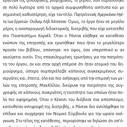
ερ­γα­τών της ξυ­λουρ­γι­κής βιο­μη­χα­νί­ας. Το βι­βλίο, που πα­ρα­δό­θη­κε
σε πο­λύ λι­γό­τε­ρα από τα αρ­χι­κά συμ­φω­νη­θέ­ντα αντί­τυ­πα και με
ση­μα­ντι­κή κα­θυ­στέ­ρη­ση, εί­χε τον τί­τλο:
Πορ­τρέ­το ενός Αμε­ρι­κά­νου Ηγέ­
τη των Ερ­γα­τών: Ουί­λιαμ Λέ­βι Χά­τσε­σον
. Όμως, το έρ­γο ήταν σε με­γά­λο
μέ­ρος η ανα­πα­ρα­γω­γή δι­δα­κτο­ρι­κής δια­τρι­βής που εί­χε κα­τα­τε­θεί
στο Πα­νε­πι­στή­μιο Κορ­νέλ. Όταν ο Ρά­ντοκ κλή­θη­κε να κα­τα­θέ­σει
ενώ­πιον της επι­τρο­πής και ερω­τή­θη­κε ποιο ήταν το με­γα­λύ­τε­ρο
προ­σόν του βι­βλί­ου, απά­ντη­σε: «το ύφος, όσο υπε­ρο­πτι­κό κι αν
ακού­γε­ται αυ­τό». Στις επα­νει­λημ­μέ­νες ερω­τή­σεις για την πα­τρό­τη­
τα του έρ­γου, αν και στην αρ­χή επέ­με­νε ότι ήταν ατο­μι­κό του δη­
μιούρ­γη­μα, ύστε­ρα συ­μπε­ριέ­λα­βε κά­ποιους συ­γκε­κρι­μέ­νους συ­
νερ­γά­τες και, έπει­τα, όλο και πιο ανή­συ­χος από την επι­μο­νή των με­
λών της επι­τρο­πής Μακ­Κλί­λαν, διεύ­ρυ­νε την πα­τρό­τη­τα της συγ­
γρα­φής σε κά­ποιους συ­νερ­γά­τες η ταυ­τό­τη­τα των οποί­ων ήταν πο­
λύ πιο αφη­ρη­μέ­νη. Όταν ο Κέ­νε­ντι του διά­βα­σε ένα από­σπα­σμα,
κα­τευ­θεί­αν αντι­γρα­φή της δια­τρι­βής, ο Ρά­ντοκ δεν αντι­λή­φθη­κε το
επί­δι­κο και συγ­χά­ρη­κε τον Νο­μι­κό Σύμ­βου­λο για την ωραία ανά­
γνω­ση. Στο τέ­λος της κα­τά­θε­σης, πε­ριο­ρί­στη­κε να δη­λώ­σει ότι απ’ό­