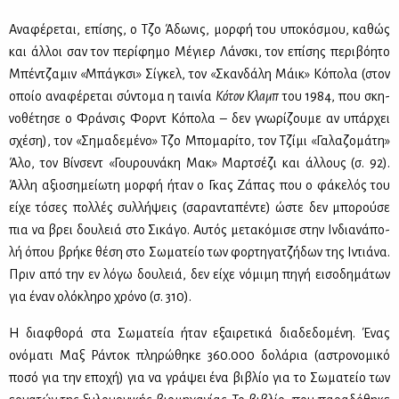
Ανα­φέ­ρε­ται, επί­σης, ο Τζο Άδω­νις, μορ­φή του υπο­κό­σμου, κα­θώς
και άλ­λοι σαν τον πε­ρί­φη­μο Μέ­γιερ Λάν­σκι, τον επί­σης πε­ρι­βό­η­το
Μπέν­τζα­μιν «Μπά­γκ­σι» Σί­γκελ, τον «Σκαν­δά­λη Μάικ» Κό­πο­λα (στον
οποίο ανα­φέ­ρε­ται σύ­ντο­μα η ται­νία
Κό­τον Κλαμπ
του 1984, που σκη­
νο­θέ­τη­σε ο Φράν­σις Φορντ Κό­πο­λα – δεν γνω­ρί­ζου­με αν υπάρ­χει
σχέ­ση), τον «Ση­μα­δε­μέ­νο» Τζο Μπο­μα­ρί­το, τον Τζί­μι «Γα­λα­ζο­μά­τη»
Άλο, τον Βίν­σεντ «Γου­ρου­νά­κη Μακ» Μαρ­τσέ­ζι και άλ­λους (σ. 92).
Άλ­λη αξιο­ση­μεί­ω­τη μορ­φή ήταν ο Γκας Ζά­πας που ο φά­κε­λός του
εί­χε τό­σες πολ­λές συλ­λή­ψεις (σα­ρα­ντα­πέ­ντε) ώστε δεν μπο­ρού­σε
πια να βρει δου­λειά στο Σι­κά­γο. Αυ­τός με­τα­κό­μι­σε στην Ιν­δια­νά­πο­
λή όπου βρή­κε θέ­ση στο Σω­μα­τείο των φορ­τη­γα­τζή­δων της Ιντιά­να.
Πριν από την εν λό­γω δου­λειά, δεν εί­χε νό­μι­μη πη­γή ει­σο­δη­μά­των
για έναν ολό­κλη­ρο χρό­νο (σ. 310).
Η δια­φθο­ρά στα Σω­μα­τεία ήταν εξαι­ρε­τι­κά δια­δε­δο­μέ­νη. Ένας
ονό­μα­τι Μαξ Ρά­ντοκ πλη­ρώ­θη­κε 360.000 δο­λά­ρια (αστρο­νο­μι­κό
πο­σό για την επο­χή) για να γρά­ψει ένα βι­βλίο για το Σω­μα­τείο των