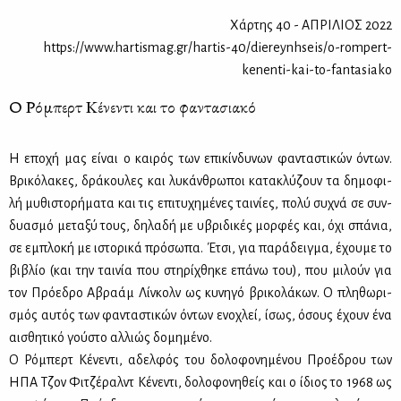
Χάρτης 40 - ΑΠΡΙΛΙΟΣ 2022
https://www.hartismag.gr/hartis-40/diereynhseis/o-rompert-
kenenti-kai-to-fantasiako
Ο Ρόμπερτ Κένεντι και το φαντασιακό
Η
επο­χή μας εί­ναι ο και­ρός των επι­κίν­δυ­νων φα­ντα­στι­κών όντων.
Βρι­κό­λα­κες, δρά­κου­λες και λυ­κάν­θρω­ποι κα­τα­κλύ­ζουν τα δη­μο­φι­
λή μυ­θι­στο­ρή­μα­τα και τις επι­τυ­χη­μέ­νες ται­νί­ες, πο­λύ συ­χνά σε συν­
δυα­σμό με­τα­ξύ τους, δη­λα­δή με υβρι­δι­κές μορ­φές και, όχι σπά­νια,
σε εμπλο­κή με ιστο­ρι­κά πρό­σω­πα. Έτσι, για πα­ρά­δειγ­μα, έχου­με το
βι­βλίο (και την ται­νία που στη­ρί­χθη­κε επά­νω του), που μι­λούν για
τον Πρό­ε­δρο Αβρα­άμ Λίν­κολν ως κυ­νη­γό βρι­κο­λά­κων. Ο πλη­θω­ρι­
σμός αυ­τός των φα­ντα­στι­κών όντων ενο­χλεί, ίσως, όσους έχουν ένα
αι­σθη­τι­κό γού­στο αλ­λιώς δο­μη­μέ­νο.
Ο Ρό­μπερτ Κέ­νε­ντι, αδελ­φός του δο­λο­φο­νη­μέ­νου Προ­έ­δρου των
ΗΠΑ
Τζoν Φι­τζέ­ραλντ Κέ­νε­ντι, δο­λο­φο­νη­θείς και ο ίδιος το 1968 ως