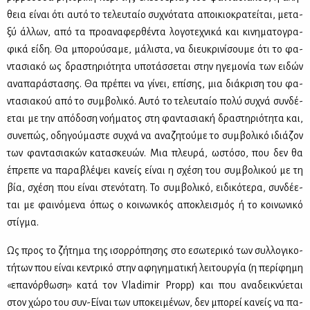
θεια εί­ναι ότι αυ­τό το τε­λευ­ταίο συ­χνό­τα­τα αποι­κιο­κρα­τεί­ται, με­τα­
ξύ άλ­λων, από τα προ­α­να­φερ­θέ­ντα λο­γο­τε­χνι­κά και κι­νη­μα­το­γρα­
φι­κά εί­δη. Θα μπο­ρού­σα­με, μά­λι­στα, να διευ­κρι­νί­σου­με ότι το φα­
ντα­σια­κό ως δρα­στη­ριό­τη­τα υπο­τάσ­σε­ται στην ηγε­μο­νία των ει­δών
ανα­πα­ρά­στα­σης. Θα πρέ­πει να γί­νει, επί­σης, μια διά­κρι­ση του φα­
ντα­σια­κού από το συμ­βο­λι­κό. Αυ­τό το τε­λευ­ταίο πο­λύ συ­χνά συν­δέ­
ε­ται με την από­δο­ση νο­ή­μα­τος στη φα­ντα­σια­κή δρα­στη­ριό­τη­τα και,
συ­νε­πώς, οδη­γού­μα­στε συ­χνά να ανα­ζη­τού­με το συμ­βο­λι­κό ιδιά­ζον
των φα­ντα­σια­κών κα­τα­σκευών. Μια πλευ­ρά, ωστό­σο, που δεν θα
έπρε­πε να πα­ρα­βλέ­ψει κα­νείς εί­ναι η σχέ­ση του συμ­βο­λι­κού με τη
βία, σχέ­ση που εί­ναι στε­νό­τα­τη. Το συμ­βο­λι­κό, ει­δι­κό­τε­ρα, συν­δέ­ε­
ται με φαι­νό­με­να όπως ο κοι­νω­νι­κός απο­κλει­σμός ή το κοι­νω­νι­κό
στίγ­μα.
Ως προς το ζή­τη­μα της ισορ­ρό­πη­σης στο εσω­τε­ρι­κό των συλ­λο­γι­κο­
τή­των που εί­ναι κε­ντρι­κό στην αφη­γη­μα­τι­κή λει­τουρ­γία (η πε­ρί­φη­μη
«επα­νόρ­θω­ση» κα­τά τον Vladimir Propp) και που ανα­δει­κνύ­ε­ται
στον χώ­ρο του συν-Εί­ναι των υπο­κει­μέ­νων, δεν μπο­ρεί κα­νείς να πα­