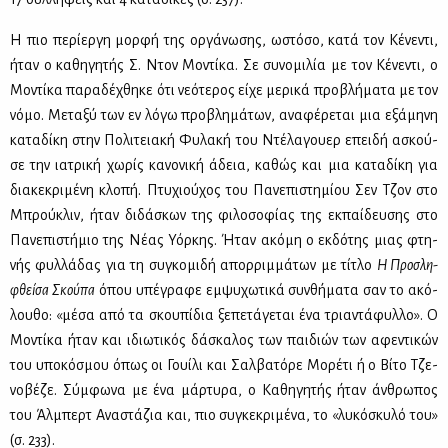
Η πιο πε­ρί­ερ­γη μορ­φή της ορ­γά­νω­σης, ωστό­σο, κα­τά τον Κέ­νε­ντι,
ήταν ο κα­θη­γη­τής Σ. Ντον Μο­ντί­κα. Σε συ­νο­μι­λία με τον Κέ­νε­ντι, ο
Μο­ντί­κα πα­ρα­δέ­χθη­κε ότι νε­ό­τε­ρος εί­χε με­ρι­κά προ­βλή­μα­τα με τον
νό­μο. Με­τα­ξύ των εν λό­γω προ­βλη­μά­των, ανα­φέ­ρε­ται μια εξά­μη­νη
κα­τα­δί­κη στην Πο­λι­τεια­κή Φυ­λα­κή του Ντέ­λα­γου­ερ επει­δή ασκού­
σε την ια­τρι­κή χω­ρίς κα­νο­νι­κή άδεια, κα­θώς και μια κα­τα­δί­κη για
δια­κε­κρι­μέ­νη κλο­πή. Πτυ­χιού­χος του Πα­νε­πι­στη­μί­ου Σεν Τζον στο
Μπρού­κλιν, ήταν δι­δά­σκων της φι­λο­σο­φί­ας της εκ­παί­δευ­σης στο
Πα­νε­πι­στή­μιο της Νέ­ας Υόρ­κης. Ήταν ακό­μη ο εκ­δό­της μιας φτη­
νής φυλ­λά­δας για τη συ­γκο­μι­δή απορ­ριμ­μά­των με τί­τλο
Η Προ­σλη­
φθεί­σα Σκού­πα
όπου υπέ­γρα­φε εμ­ψυ­χω­τι­κά συν­θή­μα­τα σαν το ακό­
λου­θο: «μέ­σα από τα σκου­πί­δια ξε­πε­τά­γε­ται ένα τρια­ντά­φυλ­λο». Ο
Μο­ντί­κα ήταν και ιδιω­τι­κός δά­σκα­λος των παι­διών των αφε­ντι­κών
του υπο­κό­σμου όπως οι Γουί­λι και Σαλ­βα­τό­ρε Μο­ρέ­τι ή ο Βί­το Τζε­
νο­βέ­ζε. Σύμ­φω­να με ένα μάρ­τυ­ρα, ο Κα­θη­γη­τής ήταν άν­θρω­πος
του Άλ­μπερτ Ανα­στά­ζια και, πιο συ­γκε­κρι­μέ­να, το «λυ­κό­σκυ­λό του»
(σ. 233).