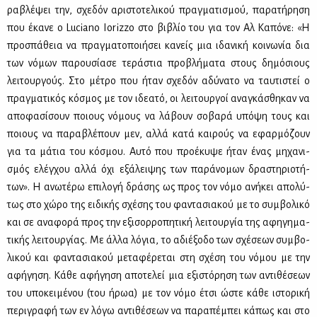
ρα­βλέ­ψει την, σχε­δόν αρι­στο­τε­λι­κού πραγ­μα­τι­σμού, πα­ρα­τή­ρη­ση
που έκα­νε o Luciano Ιorizzo στο βι­βλίο του για τον Αλ Κα­πό­νε: «Η
προ­σπά­θεια να πραγ­μα­το­ποι­ή­σει κα­νείς μια ιδα­νι­κή κοι­νω­νία δια
των νό­μων πα­ρου­σί­α­σε τε­ρά­στια προ­βλή­μα­τα στους δη­μό­σιους
λει­τουρ­γούς. Στο μέ­τρο που ήταν σχε­δόν αδύ­να­το να ταυ­τι­στεί ο
πραγ­μα­τι­κός κό­σμος με τον ιδε­α­τό, οι λει­τουρ­γοί ανα­γκά­σθη­καν να
απο­φα­σί­σουν ποιους νό­μους να λά­βουν σο­βα­ρά υπό­ψη τους και
ποιους να πα­ρα­βλέ­πουν μεν, αλ­λά κα­τά και­ρούς να εφαρ­μό­ζουν
για τα μά­τια του κό­σμου. Αυ­τό που προ­έ­κυ­ψε ήταν ένας μη­χα­νι­
σμός ελέγ­χου αλ­λά όχι εξά­λει­ψης των πα­ρά­νο­μων δρα­στη­ριο­τή­
των». Η ανω­τέ­ρω επι­λο­γή δρά­σης ως προς τον νό­μο ανή­κει απο­λύ­
τως στο χώ­ρο της ει­δι­κής σχέ­σης του φα­ντα­σια­κού με το συμ­βο­λι­κό
και σε ανα­φο­ρά προς την εξι­σορ­ρο­πη­τι­κή λει­τουρ­γία της αφη­γη­μα­
τι­κής λει­τουρ­γί­ας. Με άλ­λα λό­για, το αδιέ­ξο­δο των σχέ­σε­ων συμ­βο­
λι­κού και φα­ντα­σια­κού με­τα­φέ­ρε­ται στη σχέ­ση του νό­μου με την
αφή­γη­ση. Κά­θε αφή­γη­ση απο­τε­λεί μια εξι­στό­ρη­ση των αντι­θέ­σε­ων
του υπο­κει­μέ­νου (του ήρωα) με τον νό­μο έτσι ώστε κά­θε ιστο­ρι­κή
πε­ρι­γρα­φή των εν λό­γω αντι­θέ­σε­ων να πα­ρα­πέ­μπει κά­πως και στο