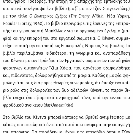
υπο­ψή­φιος Πρό­ε­δρος, την επο­χή της απαρ­χής της εμπλο­κής του
στα κοι­νά, συ­νέ­γρα­ψε ένα βι­βλίο (μα­ζί με τον Τζον Σαϊ­γκε­ντά­λερ)
με τον τί­τλο
Ο Εσω­τε­ρι­κός Εχθρός
(
The Enemy Within
, Νέα Υόρ­κη,
Popular Library, 1960). Το βι­βλίο πε­ρι­γρά­φει τις έρευ­νες της Επι­τρο­
πής του γε­ρου­σια­στή Μακ­Κλί­λαν για το ορ­γα­νω­μέ­νο έγκλη­μα (μα­
φία) και την επιρ­ροή του στα ερ­γα­τι­κά σω­μα­τεία. Ο Κέ­νε­ντι συμ­με­
τεί­χε σε αυ­τή την επι­τρο­πή ως Επι­κε­φα­λής Νο­μι­κός Σύμ­βου­λος. Το
βι­βλίο πε­ρι­λαμ­βά­νει, ει­δι­κό­τε­ρα, τη γνω­ρι­μία και αντι­πα­ρά­θε­ση
του Κέ­νε­ντι με τον Πρό­ε­δρο των Ερ­γα­τι­κών σω­μα­τεί­ων των οδη­γών
φορ­τη­γών αυ­το­κι­νή­των Τζί­μι Χό­φα, που αρ­γό­τε­ρα εξα­φα­νί­σθη­κε
και, πι­θα­νό­τα­τα, δο­λο­φο­νή­θη­κε από τη μα­φία. Κα­θώς η μα­φία φη­
μο­λο­γεί­ται, στις διά­φο­ρες θε­ω­ρί­ες συ­νω­μο­σί­ας, ότι έπαι­ξε ένα καί­
ριο ρό­λο στις δο­λο­φο­νί­ες των δυο αδελ­φών Κέ­νε­ντι, το πα­ρόν βι­
βλίο ενέ­χει ένα εξαι­ρε­τι­κά ανη­συ­χη­τι­κά τό­νο, υπό την έν­νοια του
φρο­ϋ­δι­κού ανοί­κειου (
das Unheι­mlι­che
).
Στο βι­βλίο του Κέ­νε­ντι μπο­ρεί κά­ποιος να βρε­θεί αντι­μέ­τω­πος με
κά­πως πιο απει­λη­τι­κά όντα από αυ­τά που ανέ­φε­ρα στην ει­σα­γω­γή
του πα­ρό­ντος. Για πα­ρά­δειγ­μα, έχου­με το επει­σό­διο όπου ο Τζον