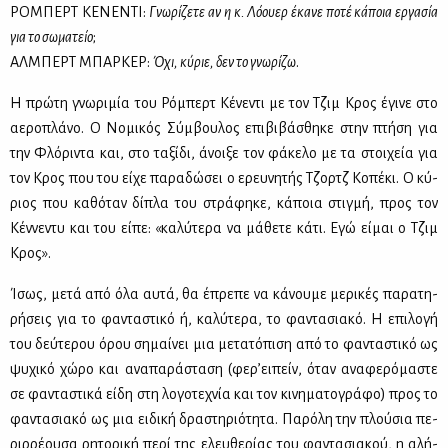
ΡΟ­ΜΠΕΡΤ ΚΕ­ΝΕ­ΝΤΙ:
Γνω­ρί­ζε­τε αν η κ. Λό­ου­ερ έκα­νε πο­τέ κά­ποια ερ­γα­σία
για το σω­μα­τείο
;
ΑΛ­ΜΠΕΡΤ ΜΠΑΡ­ΚΕΡ:
Όχι, κύ­ριε, δεν το γνω­ρί­ζω
.
Η πρώ­τη γνω­ρι­μία του Ρό­μπερτ Κέ­νε­ντι με τον Τζιμ Κρος έγι­νε στο
αε­ρο­πλά­νο. Ο Νο­μι­κός Σύμ­βου­λος επι­βι­βά­σθη­κε στην πτή­ση για
την Φλό­ρι­ντα και, στο τα­ξί­δι, άνοι­ξε τον φά­κε­λο με τα στοι­χεία για
τον Κρος που του εί­χε πα­ρα­δώ­σει ο ερευ­νη­τής Τζορτζ Κο­πέ­κι. Ο κύ­
ριος που κα­θό­ταν δί­πλα του στρά­φη­κε, κά­ποια στιγ­μή, προς τον
Κέν­νε­ντυ και του εί­πε: «κα­λύ­τε­ρα να μά­θε­τε κά­τι. Εγώ εί­μαι ο Τζιμ
Κρος».
Ίσως, με­τά από όλα αυ­τά, θα έπρε­πε να κά­νου­με με­ρι­κές πα­ρα­τη­
ρή­σεις για το φα­ντα­στι­κό ή, κα­λύ­τε­ρα, το φα­ντα­σια­κό. Η επι­λο­γή
του δεύ­τε­ρου όρου ση­μαί­νει μια με­τα­τό­πι­ση από το φα­ντα­στι­κό ως
ψυ­χι­κό χώ­ρο και ανα­πα­ρά­στα­ση (φε­ρ’ει­πείν, όταν ανα­φε­ρό­μα­στε
σε φα­ντα­στι­κά εί­δη στη λο­γο­τε­χνία και τον κι­νη­μα­το­γρά­φο) προς το
φα­ντα­σια­κό ως μια ει­δι­κή δρα­στη­ριό­τη­τα. Πα­ρό­λη την πλού­σια πε­
ριρ­ρέ­ου­σα ρη­το­ρι­κή πε­ρί της ελευ­θε­ρί­ας του φα­ντα­σια­κού, η αλή­