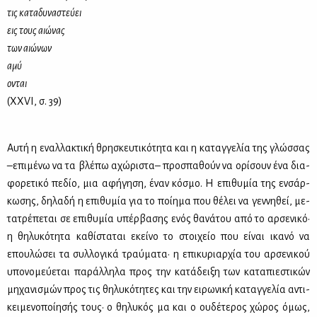
τις κα­τα­δυ­να­στεύ­ει
εις τους αιώ­νας
των αιώ­νων
αμύ
ονται
(XXVI, σ. 39)
Αυ­τή η εναλ­λα­κτι­κή θρη­σκευ­τι­κό­τη­τα και η κα­ταγ­γε­λία της γλώσ­σας
–επι­μέ­νω να τα βλέ­πω αχώ­ρι­στα– προ­σπα­θούν να ορί­σουν ένα δια­
φο­ρε­τι­κό πε­δίο, μια αφή­γη­ση, έναν κό­σμο. Η επι­θυ­μία της εν­σάρ­
κω­σης, δη­λα­δή η επι­θυ­μία για το ποί­η­μα που θέ­λει να γεν­νη­θεί, με­
τα­τρέ­πε­ται σε επι­θυ­μία υπέρ­βα­σης ενός θα­νά­του από το αρ­σε­νι­κό·
η θη­λυ­κό­τη­τα κα­θί­στα­ται εκεί­νο το στοι­χείο που εί­ναι ικα­νό να
επου­λώ­σει τα συλ­λο­γι­κά τραύ­μα­τα· η επι­κυ­ριαρ­χία του αρ­σε­νι­κού
υπο­νο­μεύ­ε­ται πα­ράλ­λη­λα προς την κα­τά­δει­ξη των κα­τα­πιε­στι­κών
μη­χα­νι­σμών προς τις θη­λυ­κό­τη­τες και την ει­ρω­νι­κή κα­ταγ­γε­λία αντι­
κει­με­νο­ποί­η­σής τους· ο θη­λυ­κός μα και ο ου­δέ­τε­ρος χώ­ρος όμως,