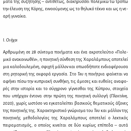
μα­τα της συ­ζή­τη­σης – αντι­θέ­τως, δια­κη­ρύσ­σει πο­λε­μι­κώ τω τρό­πω
την έλευ­ση της Κό­ρης, εν­νο­ού­με­νης ως το θη­λυ­κό τέ­κνο και ως η νε­
α­ρή γυ­ναί­κα.
Ι.
Οι ήχοι
Αρ­θρω­μέ­νη σε 28 σύ­ντο­μα ποι­ή­μα­τα και ένα ακρο­τε­λεύ­τιο «Πο­λε­
μι­κό ανα­κοι­νω­θέν», η ποι­η­τι­κή σύν­θε­ση της Χα­ρα­λά­μπους απο­τε­λεί
μια κα­λο­δου­λε­μέ­νη, σφι­χτή μάλ­λον και οπωσ­δή­πο­τε εν­δια­φέ­ρου­σα
στη ρη­το­ρι­κή της εκ­φο­ρά ερ­γα­σία. Στο
Ταυ
η ποι­ή­τρια φαί­νε­ται να
αφή­νει πί­σω την κυ­πρια­κή συν­θή­κη, τις άμε­σες και ευ­θεί­ες ανα­φο­
ρές στην ιστο­ρία και το σύγ­χρο­νο γί­γνε­σθαι της Κύ­πρου, στοι­χεία
που υπήρ­χαν έντο­να στην πρώ­τη της ποι­η­τι­κή συλ­λο­γή (
Πλε­κτά­νη
,
2020), χω­ρίς ωστό­σο να εγκα­τα­λεί­πει βα­σι­κούς θε­μα­τι­κούς άξο­νες
της ποι­η­τι­κής της. Χα­ρα­κτη­ρι­στι­κό γνώ­ρι­σμα του
Ταυ
και μάλ­λον της
ποι­η­τι­κής με­θο­δο­λο­γί­ας της Χα­ρα­λά­μπους απο­τε­λεί ο λε­κτι­κός
πει­ρα­μα­τι­σμός, ο οποί­ος κι­νεί­ται σε δύο κυ­ρί­ως επί­πε­δα – αυ­τά