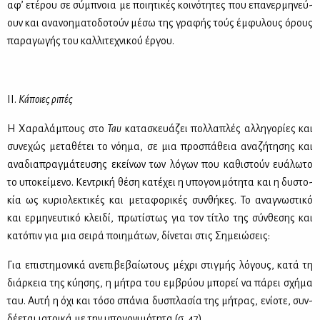
αφ’ ετέ­ρου σε σύ­μπνοια με ποι­η­τι­κές κοι­νό­τη­τες που επα­νερ­μη­νεύ­
ουν και ανα­νοη­μα­το­δο­τούν μέ­σω της γρα­φής τούς έμ­φυ­λους όρους
πα­ρα­γω­γής του καλ­λι­τε­χνι­κού έρ­γου.
ΙΙ.
Κά­ποιες ρι­πές
Η Χα­ρα­λά­μπους στο
Ταυ
κα­τα­σκευά­ζει πολ­λα­πλές αλ­λη­γο­ρί­ες και
συ­νε­χώς με­τα­θέ­τει το νό­η­μα, σε μια προ­σπά­θεια ανα­ζή­τη­σης και
ανα­δια­πραγ­μά­τευ­σης εκεί­νων των λό­γων που κα­θι­στούν ευά­λω­το
το υπο­κεί­με­νο. Κε­ντρι­κή θέ­ση κα­τέ­χει η υπο­γο­νι­μό­τη­τα και η δυ­στο­
κία ως κυ­ριο­λε­κτι­κές και με­τα­φο­ρι­κές συν­θή­κες. Το ανα­γνω­στι­κό
και ερ­μη­νευ­τι­κό κλει­δί, πρω­τί­στως για τον τί­τλο της σύν­θε­σης και
κα­τό­πιν για μια σει­ρά ποι­η­μά­των, δί­νε­ται στις Ση­μειώ­σεις:
Για επι­στη­μο­νι­κά ανε­πι­βε­βαί­ω­τους μέ­χρι στιγ­μής λό­γους, κα­τά τη
διάρ­κεια της κύ­η­σης, η μή­τρα του εμ­βρύ­ου μπο­ρεί να πά­ρει σχή­μα
ταυ. Αυ­τή η όχι και τό­σο σπά­νια δυ­σπλα­σία της μή­τρας, ενί­ο­τε, συν­
δέ­ε­ται ια­τρι­κά με την υπο­γο­νι­μό­τη­τα (σ. 47)