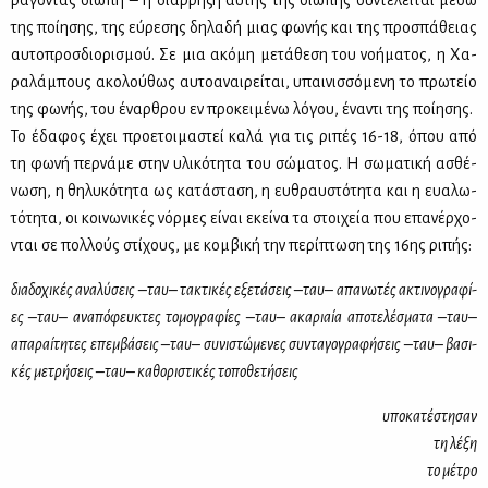
ρά­γο­ντας σιω­πή – η διάρ­ρη­ξη αυ­τής της σιω­πής συ­ντε­λεί­ται μέ­σω
της ποί­η­σης, της εύ­ρε­σης δη­λα­δή μιας φω­νής και της προ­σπά­θειας
αυ­το­προσ­διο­ρι­σμού. Σε μια ακό­μη με­τά­θε­ση του νο­ή­μα­τος, η Χα­
ρα­λά­μπους ακο­λού­θως αυ­το­α­ναι­ρεί­ται, υπαι­νισ­σό­με­νη το πρω­τείο
της φω­νής, του έναρ­θρου εν προ­κει­μέ­νω λό­γου, ένα­ντι της ποί­η­σης.
Το έδα­φος έχει προ­ε­τοι­μα­στεί κα­λά για τις ρι­πές 16-18, όπου από
τη φω­νή περ­νά­με στην υλι­κό­τη­τα του σώ­μα­τος. Η σω­μα­τι­κή ασθέ­
νω­ση, η θη­λυ­κό­τη­τα ως κα­τά­στα­ση, η ευ­θραυ­στό­τη­τα και η ευα­λω­
τό­τη­τα, οι κοι­νω­νι­κές νόρ­μες εί­ναι εκεί­να τα στοι­χεία που επα­νέρ­χο­
νται σε πολ­λούς στί­χους, με κομ­βι­κή την πε­ρί­πτω­ση της 16ης ρι­πής:
δια­δο­χι­κές ανα­λύ­σεις –ταυ– τα­κτι­κές εξε­τά­σεις –ταυ– απα­νω­τές ακτι­νο­γρα­φί­
ες –ταυ– ανα­πό­φευ­κτες το­μο­γρα­φί­ες –ταυ– ακα­ριαία απο­τε­λέ­σμα­τα –ταυ–
απα­ραί­τη­τες επεμ­βά­σεις –ταυ– συ­νι­στώ­με­νες συ­ντα­γο­γρα­φή­σεις –ταυ– βα­σι­
κές με­τρή­σεις –ταυ– κα­θο­ρι­στι­κές το­πο­θε­τή­σεις
υπο­κα­τέ­στη­σαν
τη λέ­ξη
το μέ­τρο