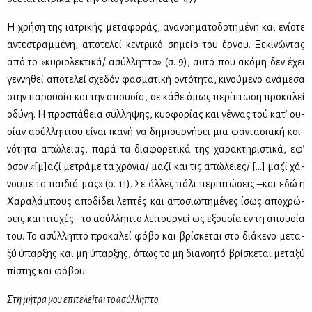
Η χρή­ση της ια­τρι­κής με­τα­φο­ράς, ανα­νοη­μα­το­δο­τη­μέ­νη και ενί­ο­τε
αντε­στραμ­μέ­νη, απο­τε­λεί κε­ντρι­κό ση­μείο του έρ­γου. Ξε­κι­νώ­ντας
από το «κυ­ριο­λε­κτι­κά/ ασύλ­λη­πτο» (σ. 9), αυ­τό που ακό­μη δεν έχει
γεν­νη­θεί απο­τε­λεί σχε­δόν φα­σμα­τι­κή οντό­τη­τα, κι­νού­με­νο ανά­με­σα
στην πα­ρου­σία και την απου­σία, σε κά­θε όμως πε­ρί­πτω­ση προ­κα­λεί
οδύ­νη. Η προ­σπά­θεια σύλ­λη­ψης, κυο­φο­ρί­ας και γέν­νας τού κα­τ’ ου­
σί­αν ασύλ­λη­πτου εί­ναι ικα­νή να δη­μιουρ­γή­σει μια φα­ντα­σια­κή κοι­
νό­τη­τα απώ­λειας, πα­ρά τα δια­φο­ρε­τι­κά της χα­ρα­κτη­ρι­στι­κά, εφ’
όσον «[μ]αζί με­τρά­με τα χρό­νια/ μα­ζί και τις απώ­λειες/ […] μα­ζί χά­
νου­με τα παι­διά μας» (σ. 11). Σε άλ­λες πά­λι πε­ρι­πτώ­σεις –και εδώ η
Χα­ρα­λά­μπους απο­δί­δει λε­πτές και απο­σιω­πη­μέ­νες ίσως απο­χρώ­
σεις και πτυ­χές– το ασύλ­λη­πτο λει­τουρ­γεί ως εξου­σία εν τη απου­σία
του. Το ασύλ­λη­πτο προ­κα­λεί φό­βο και βρί­σκε­ται στο διά­κε­νο με­τα­
ξύ ύπαρ­ξης και μη ύπαρ­ξης, όπως το μη δια­νοη­τό βρί­σκε­ται με­τα­ξύ
πί­στης και φό­βου:
Στη μή­τρα μου επι­τε­λεί­ται το ασύλ­λη­πτο