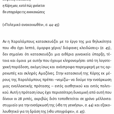
η Κό­ρη μου, κα­τά πώς φαί­νε­ται
θα υπο­γρά­φει τις ανα­κοι­νώ­σεις
(«Πο­λε­μι­κό ανα­κοι­νω­θέν», σ. 44-45)
Αν η Χα­ρα­λά­μπους κα­τα­σκευά­ζει με το έρ­γο της μια θη­λυ­κό­τη­τα
που «θα έχει λε­πτά, όμορ­φα χέ­ρια/ διά­φα­νες κλει­δώ­σεις» (σ. 45),
δεν ση­μαί­νει ότι κα­τα­σκευά­ζει μια αι­θέ­ρια γυ­ναι­κεία ύπαρ­ξη, τέ­
τοια και όμοια με αυ­τήν που έχου­με κλη­ρο­νο­μή­σει από τη λο­γο­τε­
χνι­κή πα­ρά­δο­ση, ακό­μη ίσως και ανά­στρο­φα πα­ρεμ­φε­ρή με τις αρ­
ρε­νω­πές και σκλη­ρές Αμα­ζό­νες. Στην κα­τα­σκευή της Κό­ρης εκ μέ­
ρους της Χα­ρα­λά­μπους πρέ­πει –νο­μί­ζω– να δού­με την εν­σάρ­κω­ση
μιας εναλ­λα­κτι­κής πρό­τα­σης – εντός αι­σθη­τι­κού και εντός πο­λι­τι­
κού. Αυ­τή η πρό­τα­ση ίσως έχει πε­ρισ­σό­τε­ρη δυ­να­μι­κή από αυ­τή που
δί­νουν οι 28 ρι­πές, ακρι­βώς διό­τι το­πο­θε­τεί­ται σε χρό­νο μέλ­λο­ντα:
στιγ­μιαίο για την εν­σάρ­κω­σή της («θα τη γεν­νή­σω», σ. 44) και εξα­κο­
λου­θη­τι­κό για τη δρά­ση της («θα υπο­γρά­φει», σ. 45).