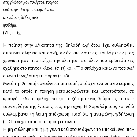
στη γλώσ­σα μου τυ­λί­γε­ται το χά­ος
εσύ στην πί­στη σου τυ­φλώ­νε­σαι
κι εγώ στις λέ­ξεις μου
φο­βά­μαι
(VII, σ. 15)
Η ποί­η­ση στην υλι­κό­τη­τά της, δη­λα­δή αφ’ ότου έχει συλ­λη­φθεί,
απο­τε­λεί αλή­θεια και αρ­χή, αν όχι αιω­νιό­τη­τας, του­λά­χι­στον μιας
χρο­νι­κό­τη­τας που ενέ­χει την ολό­τη­τα: «Το όλον που ερω­τεύ­τη­κες
εχά­θη­κε στο πά­ντα/ κλέω» (σ. 13) και «[Τ]α σπλά­χνα καίω να πο­τί­σω/
αιώ­νια ίσως/ αυ­τή τη φο­ρά» (σ. 18).
Με­τά τη 12η ρι­πή συ­ντε­λεί­ται μια το­μή, υπάρ­χει ένα ση­μείο κα­μπής
κα­τά το οποίο η ποί­η­ση με­τα­μορ­φώ­νε­ται και με­τα­τρέ­πε­ται σε
κραυ­γή – εδώ εμ­φι­λο­χω­ρεί και το ζή­τη­μα ενός βιώ­μα­τος που κα­
ταρ­γεί, λό­γω της έντα­σής του, την τέ­χνη. Η Χα­ρα­λά­μπους και εδώ
συλ­λαμ­βά­νει τη λε­πτή από­χρω­ση, πα­ρ’ ότι η αντι­φώ­νη­ση/δή­λω­ση
(σ. 21) ενέ­χει κά­ποια ποι­η­τι­κή ευ­κο­λία.
Η μη σύλ­λη­ψη και η μη γέν­να κα­θι­στούν άφω­νο το υπο­κεί­με­νο, πα­