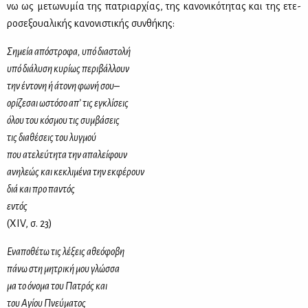
νω ως με­τω­νυ­μία της πα­τριαρ­χί­ας, της κα­νο­νι­κό­τη­τας και της ετε­
ρο­σε­ξουα­λι­κής κα­νο­νι­στι­κής συν­θή­κης:
Ση­μεία από­στρο­φα, υπό δια­στο­λή
υπό διά­λυ­ση κυ­ρί­ως πε­ρι­βάλ­λουν
την έντο­νη ή άτο­νη φω­νή σου–
ορί­ζε­σαι ωστό­σο απ’ τις εγκλί­σεις
όλου του κό­σμου τις συμ­βά­σεις
τις δια­θέ­σεις του λυγ­μού
που ατε­λεύ­τη­τα την απα­λεί­φουν
ανη­λε­ώς και κε­κλι­μέ­να την εκ­φέ­ρουν
διά και προ πα­ντός
εντός
(XIV, σ. 23)
Ενα­πο­θέ­τω τις λέ­ξεις αθε­ό­φο­βη
πά­νω στη μη­τρι­κή μου γλώσ­σα
μα το όνο­μα του Πα­τρός και
του Αγί­ου Πνεύ­μα­τος