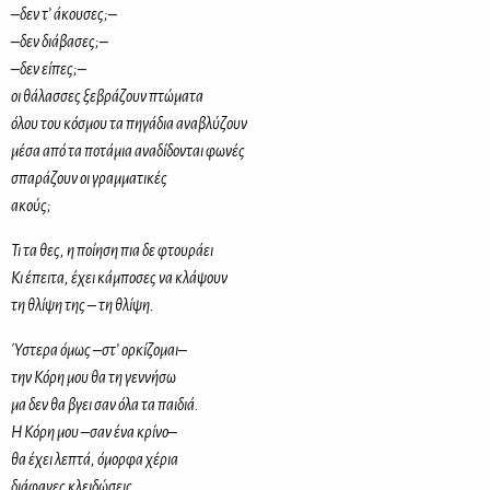
–δεν τ’ άκου­σες;–
–δεν διά­βα­σες;–
–δεν εί­πες;–
οι θά­λασ­σες ξε­βρά­ζουν πτώ­μα­τα
όλου του κό­σμου τα πη­γά­δια ανα­βλύ­ζουν
μέ­σα από τα πο­τά­μια ανα­δί­δο­νται φω­νές
σπα­ρά­ζουν οι γραμ­μα­τι­κές
ακούς;
Τι τα θες, η ποί­η­ση πια δε φτου­ρά­ει
Κι έπει­τα, έχει κά­μπο­σες να κλά­ψουν
τη θλί­ψη της – τη θλί­ψη.
Ύστε­ρα όμως –στ’ ορ­κί­ζο­μαι–
την Κό­ρη μου θα τη γεν­νή­σω
μα δεν θα βγει
σαν όλα τα παι­διά
.
Η Κό­ρη μου –σαν ένα κρί­νο–
θα έχει λε­πτά, όμορ­φα χέ­ρια
διά­φα­νες κλει­δώ­σεις