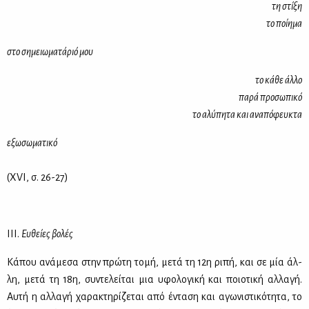
τη στί­ξη
το ποί­η­μα
στο ση­μειω­μα­τά­ριό μου
το κά­θε άλ­λο
πα­ρά προ­σω­πι­κό
το αλύ­πη­τα και ανα­πό­φευ­κτα
εξω­σω­μα­τι­κό
(XVI, σ. 26-27)
ΙΙΙ.
Ευ­θεί­ες βο­λές
Κά­που ανά­με­σα στην πρώ­τη το­μή, με­τά τη 12η ρι­πή, και σε μία άλ­
λη, με­τά τη 18η, συ­ντε­λεί­ται μια υφο­λο­γι­κή και ποιο­τι­κή αλ­λα­γή.
Αυ­τή η αλ­λα­γή χα­ρα­κτη­ρί­ζε­ται από έντα­ση και αγω­νι­στι­κό­τη­τα, το