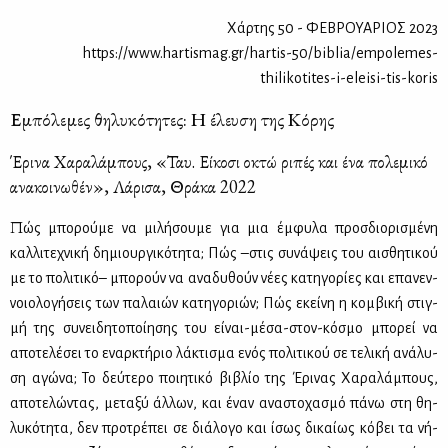
Χάρτης 50 - ΦΕΒΡΟΥΑΡΙΟΣ 2023
https://www.hartismag.gr/hartis-50/biblia/empolemes-
thilikotites-i-eleisi-tis-koris
Εμπόλεμες θηλυκότητες: Η έλευση της Κόρης
Έρινα Χαραλάμπους, «Ταυ. Είκοσι οκτώ ριπές και ένα πολεμικό
ανακοινωθέν», Λάρισα, Θράκα 2022
Π
ώς μπο­ρού­με να μι­λή­σου­με για μια έμ­φυ­λα προσ­διο­ρι­σμέ­νη
καλ­λι­τε­χνι­κή δη­μιουρ­γι­κό­τη­τα; Πώς –στις συ­νά­ψεις του αι­σθη­τι­κού
με το πο­λι­τι­κό– μπο­ρούν να ανα­δυ­θούν νέ­ες κα­τη­γο­ρί­ες και επα­νεν­
νοιο­λο­γή­σεις των πα­λαιών κα­τη­γο­ριών; Πώς εκεί­νη η κομ­βι­κή στιγ­
μή της συ­νει­δη­το­ποί­η­σης του εί­ναι-μέ­σα-στον-κό­σμο μπο­ρεί να
απο­τε­λέ­σει το εναρ­κτή­ριο λά­κτι­σμα ενός πο­λι­τι­κού σε τε­λι­κή ανά­λυ­
ση αγώ­να; Το δεύ­τε­ρο ποι­η­τι­κό βι­βλίο της Έρι­νας Χα­ρα­λά­μπους,
απο­τε­λώ­ντας, με­τα­ξύ άλ­λων, και έναν ανα­στο­χα­σμό πά­νω στη θη­
λυ­κό­τη­τα, δεν προ­τρέ­πει σε διά­λο­γο και ίσως δι­καί­ως κό­βει τα νή­