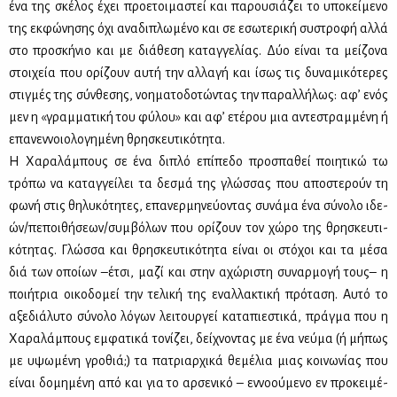
ένα της σκέ­λος έχει προ­ε­τοι­μα­στεί και πα­ρου­σιά­ζει το υπο­κεί­με­νο
της εκ­φώ­νη­σης όχι ανα­δι­πλω­μέ­νο και σε εσω­τε­ρι­κή συ­στρο­φή αλ­λά
στο προ­σκή­νιο και με διά­θε­ση κα­ταγ­γε­λί­ας. Δύο εί­ναι τα μεί­ζο­να
στοι­χεία που ορί­ζουν αυ­τή την αλ­λα­γή και ίσως τις δυ­να­μι­κό­τε­ρες
στιγ­μές της σύν­θε­σης, νοη­μα­το­δο­τώ­ντας την πα­ραλ­λή­λως: αφ’ ενός
μεν η «γραμ­μα­τι­κή του φύ­λου» και αφ’ ετέ­ρου μια αντε­στραμ­μέ­νη ή
επα­νεν­νοιο­λο­γη­μέ­νη θρη­σκευ­τι­κό­τη­τα.
Η Χα­ρα­λά­μπους σε ένα δι­πλό επί­πε­δο προ­σπα­θεί ποι­η­τι­κώ τω
τρό­πω να κα­ταγ­γεί­λει τα δε­σμά της γλώσ­σας που απο­στε­ρούν τη
φω­νή στις θη­λυ­κό­τη­τες, επα­νερ­μη­νεύ­ο­ντας συ­νά­μα ένα σύ­νο­λο ιδε­
ών/πε­ποι­θή­σε­ων/συμ­βό­λων που ορί­ζουν τον χώ­ρο της θρη­σκευ­τι­
κό­τη­τας. Γλώσ­σα και θρη­σκευ­τι­κό­τη­τα εί­ναι οι στό­χοι και τα μέ­σα
διά των οποί­ων –έτσι, μα­ζί και στην αχώ­ρι­στη συ­ναρ­μο­γή τους– η
ποι­ή­τρια οι­κο­δο­μεί την τε­λι­κή της εναλ­λα­κτι­κή πρό­τα­ση. Αυ­τό το
αξε­διά­λυ­το σύ­νο­λο λό­γων λει­τουρ­γεί κα­τα­πιε­στι­κά, πράγ­μα που η
Χα­ρα­λά­μπους εμ­φα­τι­κά το­νί­ζει, δεί­χνο­ντας με ένα νεύ­μα (ή μή­πως
με υψω­μέ­νη γρο­θιά;) τα πα­τριαρ­χι­κά θε­μέ­λια μιας κοι­νω­νί­ας που
εί­ναι δο­μη­μέ­νη από και για το αρ­σε­νι­κό – εν­νο­ού­με­νο εν προ­κει­μέ­