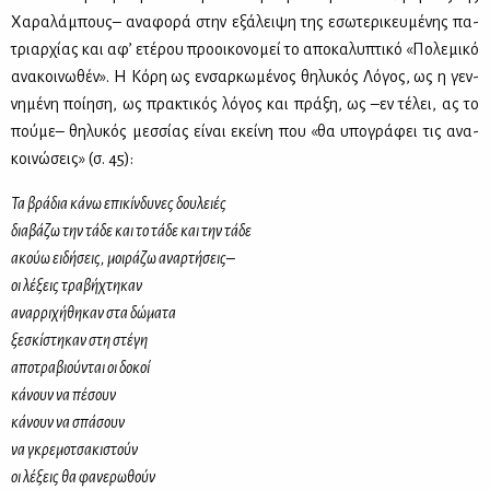
Χα­ρα­λά­μπους– ανα­φο­ρά στην εξά­λει­ψη της εσω­τε­ρι­κευ­μέ­νης πα­
τριαρ­χί­ας και αφ’ ετέ­ρου προ­οι­κο­νο­μεί το απο­κα­λυ­πτι­κό «Πο­λε­μι­κό
ανα­κοι­νω­θέν». Η Κό­ρη ως εν­σαρ­κω­μέ­νος θη­λυ­κός Λό­γος, ως η γεν­
νη­μέ­νη ποί­η­ση, ως πρα­κτι­κός λό­γος και πρά­ξη, ως –εν τέ­λει, ας το
πού­με– θη­λυ­κός μεσ­σί­ας εί­ναι εκεί­νη που «θα υπο­γρά­φει τις ανα­
κοι­νώ­σεις» (σ. 45):
Τα βρά­δια κά­νω επι­κίν­δυ­νες δου­λειές
δια­βά­ζω την τά­δε και το τά­δε και την τά­δε
ακούω ει­δή­σεις, μοι­ρά­ζω αναρ­τή­σεις–
οι λέ­ξεις τρα­βή­χτη­καν
αναρ­ρι­χή­θη­καν στα δώ­μα­τα
ξε­σκί­στη­καν στη στέ­γη
απο­τρα­βιού­νται οι δο­κοί
κά­νουν να πέ­σουν
κά­νουν να σπά­σουν
να γκρε­μο­τσα­κι­στούν
οι λέ­ξεις θα φα­νε­ρω­θούν