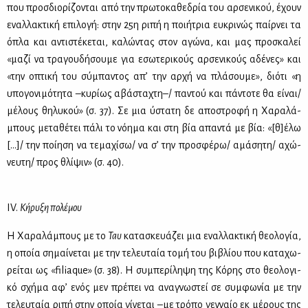
που προσ­διο­ρί­ζο­νται από την πρω­το­κα­θε­δρία του αρ­σε­νι­κού, έχουν
εναλ­λα­κτι­κή επι­λο­γή: στην 25η ρι­πή η ποι­ή­τρια ευ­κρι­νώς παίρ­νει τα
όπλα και αντι­στέ­κε­ται, κα­λώ­ντας στον αγώ­να, και μας προ­σκα­λεί
«μα­ζί να τρα­γου­δή­σου­με για εσω­τε­ρι­κούς αρ­σε­νι­κούς αδέ­νες» και
«την οπτι­κή του σύ­μπα­ντος απ’ την αρ­χή να πλά­σου­με», διό­τι «η
υπο­γο­νι­μό­τη­τα –κυ­ρί­ως αβά­στα­χτη–/ πα­ντού και πά­ντο­τε θα εί­ναι/
μέ­λους θη­λυ­κού» (σ. 37). Σε μια ύστα­τη δε απο­στρο­φή η Χα­ρα­λά­
μπους με­τα­θέ­τει πά­λι το νό­η­μα και στη βία απα­ντά με βία: «[θ]έλω
[…]/ την ποί­η­ση να τε­μα­χί­σω/ να σ’ την προ­σφέ­ρω/ αμά­ση­τη/ αχώ­
νευ­τη/ προς θλί­ψιν» (σ. 40).
IV.
Κή­ρυ­ξη πο­λέ­μου
Η Χα­ρα­λά­μπους με το
Ταυ
κα­τα­σκευά­ζει μια εναλ­λα­κτι­κή θε­ο­λο­γία,
η οποία ση­μαί­νε­ται με την τε­λευ­ταία το­μή του βι­βλί­ου που κα­τα­χω­
ρεί­ται ως «filiaque» (σ. 38). Η συ­μπε­ρί­λη­ψη της Κό­ρης στο θε­ο­λο­γι­
κό σχή­μα αφ’ ενός μεν πρέ­πει να ανα­γνω­στεί σε συμ­φω­νία με την
τε­λευ­ταία ρι­πή στην οποία γί­νε­ται –με τρό­πο γεν­ναίο εκ μέ­ρους της