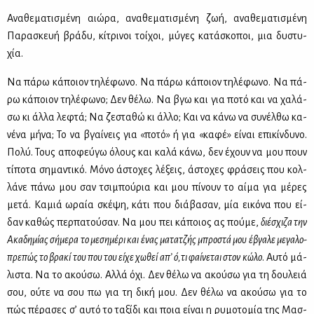
Ανα­θε­μα­τι­σμέ­νη αιώ­ρα, ανα­θε­μα­τι­σμέ­νη ζωή, ανα­θε­μα­τι­σμέ­νη
Πα­ρα­σκευή βρά­δυ, κί­τρι­νοι τοί­χοι, μύ­γες κα­τά­σκο­ποι, μια δυ­στυ­
χία.
Να πά­ρω κά­ποιον τη­λέ­φω­νο. Να πά­ρω κά­ποιον τη­λέ­φω­νο. Να πά­
ρω κά­ποιον τη­λέ­φω­νο; Δεν θέ­λω. Να βγω και για πο­τό και να χα­λά­
σω κι άλ­λα λε­φτά; Να ζε­στα­θώ κι άλ­λο; Και να κά­νω να συ­νέλ­θω κα­
νέ­να μή­να; Το να βγαί­νεις για «πο­τό» ή για «κα­φέ» εί­ναι επι­κίν­δυ­νο.
Πο­λύ. Τους απο­φεύ­γω όλους και κα­λά κά­νω, δεν έχουν να μου πουν
τί­πο­τα ση­μα­ντι­κό. Μό­νο άστο­χες λέ­ξεις, άστο­χες φρά­σεις που κολ­
λά­νε πά­νω μου σαν τσι­μπού­ρια και μου πί­νουν το αί­μα για μέ­ρες
με­τά. Κα­μιά ωραία σκέ­ψη, κά­τι που διά­βα­σαν, μία ει­κό­να που εί­
δαν κα­θώς περ­πα­τού­σαν. Να μου πει κά­ποιος ας πού­με,
διέ­σχι­ζα την
Ακα­δη­μί­ας σή­με­ρα το με­ση­μέ­ρι και ένας μα­τα­τζής μπρο­στά μου έβγα­λε με­γα­λο­
πρε­πώς το βρα­κί του που του εί­χε χω­θεί απ’ ό,τι φαί­νε­ται στον κώ­λο
. Αυ­τό μά­
λι­στα. Να το ακού­σω. Αλ­λά όχι. Δεν θέ­λω να ακού­σω για τη δου­λειά
σου, ού­τε να σου πω για τη δι­κή μου. Δεν θέ­λω να ακού­σω για το
πώς πέ­ρα­σες σ’ αυ­τό το τα­ξί­δι και ποια εί­ναι η ρυ­μο­το­μία της Μασ­