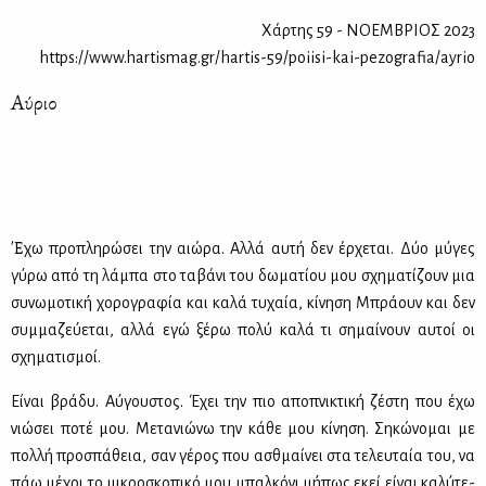
Χάρτης 59 - ΝΟΕΜΒΡΙΟΣ 2023
https://www.hartismag.gr/hartis-59/poiisi-kai-pezografia/ayrio
Αύριο
Έ
χω προ­πλη­ρώ­σει την αιώ­ρα. Αλ­λά αυ­τή δεν έρ­χε­ται. Δύο μύ­γες
γύ­ρω από τη λά­μπα στο τα­βά­νι του δω­μα­τί­ου μου σχη­μα­τί­ζουν μια
συ­νω­μο­τι­κή χο­ρο­γρα­φία και κα­λά τυ­χαία, κί­νη­ση Μπρά­ουν και δεν
συμ­μα­ζεύ­ε­ται, αλ­λά εγώ ξέ­ρω πο­λύ κα­λά τι ση­μαί­νουν αυ­τοί οι
σχη­μα­τι­σμοί.
Εί­ναι βρά­δυ. Αύ­γου­στος. Έχει την πιο απο­πνι­κτι­κή ζέ­στη που έχω
νιώ­σει πο­τέ μου. Με­τα­νιώ­νω την κά­θε μου κί­νη­ση. Ση­κώ­νο­μαι με
πολ­λή προ­σπά­θεια, σαν γέ­ρος που ασθμαί­νει στα τε­λευ­ταία του, να
πάω μέ­χρι το μι­κρο­σκο­πι­κό μου μπαλ­κό­νι μή­πως εκεί εί­ναι κα­λύ­τε­