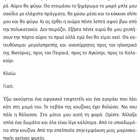
ρά. Αύ­ριο θα φύ­γω. Θα ετοι­μά­σω το ξη­μέ­ρω­μα το μι­κρό μπλε μου
σα­κί­διο με ελά­χι­στα πράγ­μα­τα, θα χώ­σω μέ­σα και το κόκ­κι­νο σλί­πι
μου και θα φύ­γω. Κι ας έρ­θει η αιώ­ρα πέ­ντε λε­πτά αφού βγω από
την πο­λυ­κα­τοι­κία. Δεν πει­ρά­ζει. Εξή­ντα πέ­ντε ευ­ρώ θα μου χτυ­πή­
σουν την πόρ­τα αύ­ριο το πρωί αλ­λά εγώ δεν θα εί­μαι εκεί. Θα κα­
τευ­θύ­νο­μαι με­γα­λο­πρε­πής και ανα­ντίρ­ρη­τος προς τον ηλε­κτρι­κό
της Βι­κτό­ριας, προς τον Πει­ραιά, προς το Αγκί­στρι, προς το Κα­λο­
καί­ρι.
Κλαίω.
Για­τί;
Έξω ακού­γε­ται ένα αφ­γα­νι­κό τσι­φτε­τέ­λι και ένα αγο­ρά­κι που λέ­ει
κά­τι στη μα­μά του. Το τα­βά­νι της κου­ζί­νας έχει θο­λώ­σει. Να σου
πά­λι η θά­λασ­σα. Στα μά­τια μου αυ­τή τη φο­ρά. Ορί­στε. Άλ­λα­ξα
απλά ένα δω­μά­τιο και όλα εί­ναι λί­γο κα­λύ­τε­ρα. Από το υπνο­δω­μά­
τιο στην κου­ζί­να. Από την απελ­πι­σία στην εμ­φά­νι­ση μιας μι­κρο­σκο­
πι­κής ακτί­νας φω­τός.