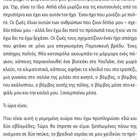
ρα. Όχι, εί­ναι το ίδιο. Απλά εδώ μυ­ρί­ζω και τις κου­τσου­λιές από τα
πε­ρι­στέ­ρια και έχει και αυ­τόν τον ήχο. Έναν ήχο που μοιά­ζει με πολ­
τό. Οι ζω­ές όλων αυ­τών των αν­θρώ­πων που ζουν δί­πλα μου – σχε­
δόν πά­νω μου - αλ­λά δεν έχω δει πο­τέ τα πρό­σω­πά τους ή και να τα
έχω δει τα έχω ξε­χά­σει. Οι ζω­ές τους σχη­μα­τί­ζουν έναν ήχο από­η­χο
που φτά­νει σε μέ­να μια απε­γνω­σμέ­νη Πα­ρα­σκευή βρά­δυ. Ένας
από­η­χος πολ­τός. Μία κα­τσα­ρό­λα ακου­μπά­ει το μάρ­μα­ρο ενός πά­
γκου, κά­ποιος πα­ρα­κο­λου­θεί ένα βι­ντε­ά­κι στο YouTube, ένα μω­ρό
κλαί­ει, τα κλι­μα­τι­στι­κά, κά­ποιος αφή­νει τα κλει­διά του στο τρα­πέ­ζι,
μια γυ­ναί­κα στο σα­λό­νι της μι­λά­ει στο κι­νη­τό, ο βόμ­βος, ο βόμ­βος
του ακά­λυ­πτου, ο βόμ­βος αυ­τής της πό­λης, ο βόμ­βος μέ­σα στο κε­
φά­λι μου και την κοι­λιά μου. Ξα­να­μπαί­νω μέ­σα.
Τι ώρα εί­ναι;
Που εί­ναι αυ­τή η γα­μη­μέ­νη αιώ­ρα που έχω προ­πλη­ρώ­σει εδώ και
δύο εβδο­μά­δες; Τώ­ρα θα έπρε­πε να εί­μαι ξα­πλω­μέ­νος πά­νω της
ανά­με­σα σε δύο πεύ­κα, το βρα­δι­νό αε­ρά­κι να μου χαϊ­δεύ­ει το πρό­