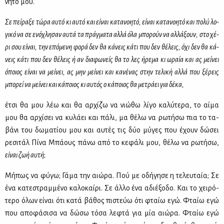
νη­τό μου.
Σε πεί­ρα­ξε τώ­ρα αυ­τό κι αυ­τό και εί­ναι κα­τα­νοη­τό, εί­ναι κα­τα­νοη­τό και πο­λύ λο­
γι­κό να σε ενό­χλη­σαν αυ­τά τα πράγ­μα­τα αλ­λά όλα μπο­ρούν να αλ­λά­ξουν, στο χέ­
ρι σου εί­ναι, την επό­με­νη φο­ρά δεν θα κά­νεις κά­τι που δεν θέ­λεις, όχι δεν θα κά­
νεις κά­τι που δεν θέ­λεις ή αν δια­φω­νείς θα το λες ήρε­μα κι ωραία και ας μεί­νει
όποιος εί­ναι να μεί­νει, ας μην μεί­νει και κα­νέ­νας στην τε­λι­κή αλ­λά που ξέ­ρεις
μπο­ρεί να μεί­νει και κά­ποιος κι αυ­τός ο κά­ποιος θα με­τρά­ει για δέ­κα,
έτσι θα μου λέω και θα αρ­χί­ζω να νιώ­θω λί­γο κα­λύ­τε­ρα, το αί­μα
μου θα αρ­χί­σει να κυ­λά­ει και πά­λι, μα θέ­λω να ρω­τή­σω πια το τα­
βά­νι του δω­μα­τί­ου μου και αυ­τές τις δύο μύ­γες που έχουν δώ­σει
ρε­σι­τάλ Πί­να Μπά­ους πά­νω από το κε­φά­λι μου, θέ­λω να ρω­τή­σω,
εί­ναι ζωή αυ­τή
;
Μή­πως να φύ­γω; Γά­μα την αιώ­ρα. Πού με οδή­γη­σε η τε­λευ­ταία; Σε
ένα κα­τε­στραμ­μέ­νο κα­λο­καί­ρι. Σε άλ­λο ένα αδιέ­ξο­δο. Και το χει­ρό­
τε­ρο όλων εί­ναι ότι κα­τά βά­θος πι­στεύω ότι φταίω εγώ. Φταίω εγώ
που απο­φά­σι­σα να δώ­σω τό­σα λε­φτά για μία αιώ­ρα. Φταίω εγώ