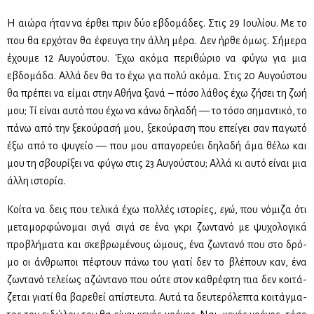
Η αιώ­ρα ήταν να έρ­θει πριν δύο εβδο­μά­δες. Στις 29 Ιου­λί­ου. Με το
που θα ερ­χό­ταν θα έφευ­γα την άλ­λη μέ­ρα. Δεν ήρ­θε όμως. Σή­με­ρα
έχου­με 12 Αυ­γού­στου. Έχω ακό­μα πε­ρι­θώ­ριο να φύ­γω για μια
εβδο­μά­δα. Αλ­λά δεν θα το έχω για πο­λύ ακό­μα. Στις 20 Αυ­γού­στου
θα πρέ­πει να εί­μαι στην Αθή­να ξα­νά – πό­σο λά­θος έχω ζή­σει τη ζωή
μου; Tί εί­ναι αυ­τό που έχω να κά­νω δη­λα­δή — το τό­σο ση­μα­ντι­κό, το
πά­νω από την ξε­κού­ρα­σή μου, ξε­κού­ρα­ση που επεί­γει σαν πα­γω­τό
έξω από το ψυ­γείο — που μου απα­γο­ρεύ­ει δη­λα­δή άμα θέ­λω και
μου τη σβου­ρί­ξει να φύ­γω στις 23 Αυ­γού­στου; Αλ­λά κι αυ­τό εί­ναι μια
άλ­λη ιστο­ρία.
Κοί­τα να δεις που τε­λι­κά έχω πολ­λές ιστο­ρί­ες,
εγώ
, που νό­μι­ζα ότι
με­τα­μορ­φώ­νο­μαι σι­γά σι­γά σε ένα γκρι ζω­ντα­νό με ψυ­χο­λο­γι­κά
προ­βλή­μα­τα και σκε­βρω­μέ­νους ώμους, ένα ζω­ντα­νό που στο δρό­
μο οι άν­θρω­ποι πέ­φτουν πά­νω του για­τί δεν το βλέ­πουν καν, ένα
ζω­ντα­νό τε­λεί­ως αζώ­ντα­νο που ού­τε στον κα­θρέ­φτη πια δεν κοι­τά­
ζε­ται για­τί θα βα­ρε­θεί απί­στευ­τα. Αυ­τά τα δευ­τε­ρό­λε­πτα κοι­τάγ­μα­