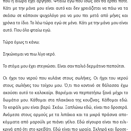
που η αιώ­ρα έχει αρ­γή­σει. Φταίω εγώ που ίσως δεν θα έρ­θει πο­τέ.
Κά­τι με την μά­να μου εί­ναι αυ­τό και δεν χρειά­ζε­ται να πάω να τα
σκά­σω σε κά­ποιον ψυ­χο­λό­γο για να μου πει με­τά από μή­νες και
χρό­νια το ίδιο. Το λέω τώ­ρα εγώ σε μέ­να. Κά­τι με την μά­να μου εί­ναι
αυ­τό. Που όλο φταίω εγώ.
Τώ­ρα όμως τι κά­νω;
Ση­κώ­νο­μαι να πιω λί­γο νε­ρό.
Το στό­μα μου έχει στε­γνώ­σει. Εί­ναι σαν πα­λιό δερ­μά­τι­νο πα­πού­τσι.
Οι ήχοι του νε­ρού που κυ­λά­νε στους σω­λή­νες. Οι ήχοι του νε­ρού
στους σω­λή­νες του τοί­χου μου. Ό,τι πιο κο­ντι­νό σε θά­λασ­σα έχω
ακού­σει αυ­τό το κα­λο­καί­ρι. Βα­ριέ­μαι να περ­πα­τή­σω ξα­νά μέ­χρι το
δω­μά­τιο μου. Κά­θο­μαι στα πλα­κά­κια της κου­ζί­νας. Κά­θο­μαι εδώ.
Το κε­φά­λι μου εί­ναι βα­ρύ. Σκάω. Ξα­πλώ­νω εδώ, εί­ναι πιο δρο­σε­ρά.
Ανά­με­σα στους αρ­μούς με τα λι­πά­κια και τα μι­κρά πρά­σι­να απο­
κόμ­μα­τα από μα­ρού­λι με πιά­νει γέ­λιο. Εδώ σί­γου­ρα εί­ναι πιο ει­λι­
κρι­νά από ότι στο κρε­βά­τι. Εδώ εί­ναι πιο ωραία. Σκλη­ρά και δρο­σε­