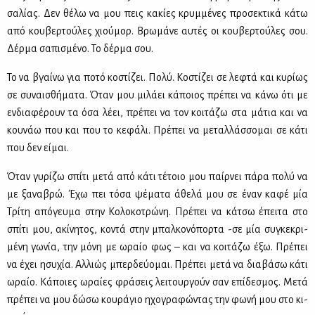
σα­λί­ας. Δεν θέ­λω να μου πεις κα­κί­ες κρυμ­μέ­νες προ­σε­κτι­κά κά­τω
από κου­βερ­τού­λες χιού­μορ. Βρω­μά­νε αυ­τές οι κου­βερ­τού­λες σου.
Δέρ­μα σα­πι­σμέ­νο. Το δέρ­μα σου.
Το να βγαί­νω για πο­τό κο­στί­ζει. Πο­λύ. Κο­στί­ζει σε λε­φτά και κυ­ρί­ως
σε συ­ναι­σθή­μα­τα. Όταν μου μι­λά­ει κά­ποιος πρέ­πει να κά­νω ότι με
εν­δια­φέ­ρουν τα όσα λέ­ει, πρέ­πει να τον κοι­τά­ζω στα μά­τια και να
κου­νάω που και που το κε­φά­λι. Πρέ­πει να με­ταλ­λάσ­σο­μαι σε κά­τι
που δεν εί­μαι.
Όταν γυ­ρί­ζω σπί­τι με­τά από κά­τι τέ­τοιο μου παίρ­νει πά­ρα πο­λύ να
με ξα­να­βρώ. Έχω πει τό­σα ψέ­μα­τα άθε­λά μου σε έναν κα­φέ μία
Τρί­τη από­γευ­μα στην Κο­λο­κο­τρώ­νη. Πρέ­πει να κά­τσω έπει­τα στο
σπί­τι μου, ακί­νη­τος, κο­ντά στην μπαλ­κο­νό­πορ­τα -σε μία συ­γκε­κρι­
μέ­νη γω­νία, την μό­νη με ωραίο φως – και να κοι­τά­ζω έξω. Πρέ­πει
να έχει ησυ­χία. Αλ­λιώς μπερ­δεύ­ο­μαι. Πρέ­πει με­τά να δια­βά­σω κά­τι
ωραίο. Κά­ποιες ωραί­ες φρά­σεις λει­τουρ­γούν σαν επί­δε­σμος. Με­τά
πρέ­πει να μου δώ­σω κου­ρά­γιο ηχο­γρα­φώ­ντας την φω­νή μου στο κι­