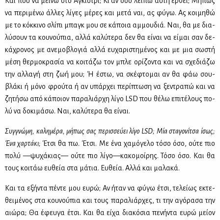
Και πού να μεί­νω στο Αγκί­στρι; Κι αν όσο λεί­πω αυ­τή έρ­θει; Μή­πως
να πε­ρι­μέ­νω άλ­λες λί­γες μέ­ρες και με­τά ναι, ας φύ­γω. Ας κοι­μη­θώ
με το κόκ­κι­νο σλί­πι μπαγκ μου σε κά­ποια αμ­μου­διά. Ναι, θα με δια­
λύ­σουν τα κου­νού­πια, αλ­λά κα­λύ­τε­ρα δεν θα εί­ναι να εί­μαι σαν δε­
κά­χρο­νος με ανε­μο­βλο­γιά αλ­λά ευ­χα­ρι­στη­μέ­νος και με μια σω­στή
μέ­ση θερ­μο­κρα­σία να κοι­τά­ζω τον μπλε ορί­ζο­ντα και να σχε­διά­ζω
την αλ­λα­γή στη ζωή μου; Ή έστω, να σκέ­φτο­μαι αν θα φάω σου­
βλά­κι ή μό­νο φρού­τα ή αν υπάρ­χει πε­ρί­πτω­ση να ξε­ντρα­πώ και να
ζη­τή­σω από κά­ποιον πα­ρα­λιάρ­χη λί­γο
LSD
που θέ­λω επι­τέ­λους πο­
λύ να δο­κι­μά­σω. Ναι, κα­λύ­τε­ρα θα εί­ναι.
Συγ­γνώ­μη, κα­λη­μέ­ρα, μή­πως σας πε­ρισ­σεύ­ει λί­γο
LSD
; Μία στα­γο­νί­τσα ίσως;
Ένα χαρ­τά­κι;
Έτσι θα πω. Έτσι. Με ένα χα­μό­γε­λο τό­σο όσο, ού­τε πιο
πο­λύ —ψυ­χά­κιας— ού­τε πιο λί­γο—κα­κο­μοί­ρης. Τό­σο όσο. Και θα
τους κοι­τάω ευ­θεία στα μά­τια. Ευ­θεία. Αλ­λά και μα­λα­κά.
Και τα εξή­ντα πέ­ντε μου ευ­ρώ; Αν ήταν να φύ­γω έτσι, τε­λεί­ως εκτε­
θει­μέ­νος στα κου­νού­πια και τους πα­ρα­λιάρ­χες, τι την αγό­ρα­σα την
αιώ­ρα; Θα έφευ­γα έτσι. Και θα εί­χα δια­κό­σια πε­νή­ντα ευ­ρώ μεί­ον