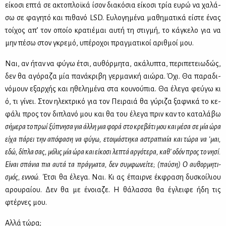
εί­κο­σι επτά σε ακτο­πλοϊ­κά ίσον δια­κό­σια εί­κο­σι τρία ευ­ρώ να χα­λά­
σω σε φα­γη­τό και πι­θα­νό LSD. Ευ­λο­γη­μέ­να μα­θη­μα­τι­κά εί­στε ένας
τοί­χος απ’ τον οποίο κρα­τιέ­μαι αυ­τή τη στιγ­μή, το κά­γκε­λο για να
μην πέ­σω στον γκρε­μό, υπέ­ρο­χοι πραγ­μα­τι­κοί αριθ­μοί μου.
Ναι, αν ήταν να φύ­γω έτσι, αυ­θόρ­μη­τα, ακά­λυ­πτα, πε­ρι­πε­τειω­δώς,
δεν θα αγό­ρα­ζα μία πα­νά­κρι­βη γερ­μα­νι­κή αιώ­ρα. Όχι. Θα πα­ρα­δι­
νό­μουν εξαρ­χής και ηθε­λη­μέ­να στα κου­νού­πια. Θα έλε­γα φεύ­γω κι
ό, τι γί­νει. Στον ηλε­κτρι­κό για τον Πει­ραιά θα γύ­ρι­ζα ξαφ­νι­κά το κε­
φά­λι προς τον δι­πλα­νό μου και θα του έλε­γα πριν καν το κα­τα­λά­βω
σή­με­ρα το πρωί ξύ­πνη­σα για άλ­λη μια φο­ρά στο κρε­βά­τι μου και μέ­σα σε μία ώρα
εί­χα πά­ρει την από­φα­ση να φύ­γω, ετοι­μά­στη­κα αστρα­πιαία και τώ­ρα να ‘μαι,
εδώ, δί­πλα σας, μό­λις μία ώρα και εί­κο­σι λε­πτά αρ­γό­τε­ρα, κα­θ’ οδόν προς το νη­σί.
Εί­ναι σπά­νια πια αυ­τά τα πράγ­μα­τα, δεν συμ­φω­νεί­τε; (παύ­ση) Ο αυ­θορ­μη­τι­
σμός, εν­νοώ.
Έτσι θα έλε­γα. Ναι. Κι ας έπαιρ­νε έκ­φρα­ση δυ­σκοί­λιου
αρου­ραί­ου. Δεν θα με ένοια­ζε. Η θά­λασ­σα θα έγλει­φε ήδη τις
φτέρ­νες μου.
Αλ­λά τώ­ρα;