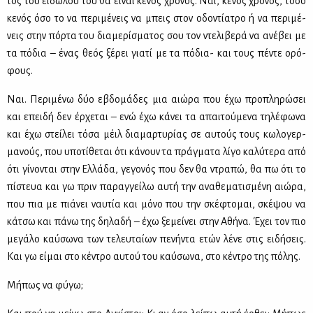
τος του ει­δώ­λου του θα εί­ναι κε­νός χρό­νος. Ναι, κε­νός χρό­νος, τό­σο
κε­νός όσο το να πε­ρι­μέ­νεις να μπεις στον οδο­ντί­α­τρο ή να πε­ρι­μέ­
νεις στην πόρ­τα του δια­με­ρί­σμα­τος σου τον ντε­λι­βε­ρά να ανέ­βει με
τα πό­δια – ένας θε­ός ξέ­ρει για­τί με τα πό­δια- και τους πέ­ντε ορό­
φους.
Ναι. Πε­ρι­μέ­νω δύο εβδο­μά­δες μια αιώ­ρα που έχω προ­πλη­ρώ­σει
και επει­δή δεν έρ­χε­ται – ενώ έχω κά­νει τα απαι­τού­με­να τη­λέ­φω­να
και έχω στεί­λει τό­σα μέιλ δια­μαρ­τυ­ρί­ας σε αυ­τούς τους κω­λο­γερ­
μα­νούς, που υπο­τί­θε­ται ότι κά­νουν τα πράγ­μα­τα λί­γο κα­λύ­τε­ρα από
ότι γί­νο­νται στην Ελ­λά­δα, γε­γο­νός που δεν θα ντρα­πώ, θα πω ότι το
πί­στευα και γω πριν πα­ραγ­γεί­λω αυ­τή την ανα­θε­μα­τι­σμέ­νη αιώ­ρα,
που πια με πιά­νει ναυ­τία και μό­νο που την σκέ­φτο­μαι, σκέ­ψου να
κά­τσω και πά­νω της δη­λα­δή – έχω ξε­μεί­νει στην Αθή­να. Έχει τον πιο
με­γά­λο καύ­σω­να των τε­λευ­ταί­ων πε­νή­ντα ετών λέ­νε στις ει­δή­σεις.
Και γω εί­μαι στο κέ­ντρο αυ­τού του καύ­σω­να, στο κέ­ντρο της πό­λης.
Μή­πως να φύ­γω;