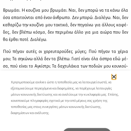
Βρω­μά­ει. Η κου­ζί­να μου βρω­μά­ει. Ναι, δεν μπο­ρώ να τα κά­νω όλα
όσα απαι­τού­νται από έναν άν­θρω­πο. Δεν μπο­ρώ. Δια­λέ­γω. Ναι, δεν
κα­θα­ρί­ζω την κου­ζί­να μου τα­κτι­κά, δεν πη­γαί­νω για άλ­λους κα­φέ­
δες, δεν βλέ­πω κό­σμο, δεν πε­ρι­μέ­νω άλ­λο για μια αιώ­ρα που δεν
θα έρ­θει πο­τέ. Δια­λέ­γω.
Πού πή­γαν αυ­τές οι χο­ρευ­τα­ρού­δες μύ­γες; Πού πή­γαν τα χέ­ρια
μου; Τα ση­κώ­νω αλ­λά δεν τα βλέ­πω. Για­τί εί­ναι όλα άσπρα εδώ μέ­
σα, πού εί­ναι το Αγκί­στρι; Τα δα­χτυ­λά­κια των πο­διών μου κου­νιού­
νται στον ρυθ­μό του αφ­γα­νι­κού τσι­φτε­τε­λιού κι εγω κλαίω.
Χρησιμοποιούμε cookies ώστε η τοποθεσία μας να λειτουργεί σωστά, να
Αύ­ριο θα φύ­γω.
εξατομικεύουμε περιεχόμενο και διαφημίσεις, να παρέχουμε λειτουργίες
μέσων κοινωνικής δικτύωσης και να αναλύουμε την κυκλοφορία μας. Επίσης,
Αύ­ριο.
κοινοποιούμε πληροφορίες σχετικά με την από μέρους σας χρήση της
τοποθεσίας μας στους συνεργάτες μέσων κοινωνικής δικτύωσης,
Θα φύ­γω.
διαφημίσεων και ανάλυσης.
Αύ­ριο.