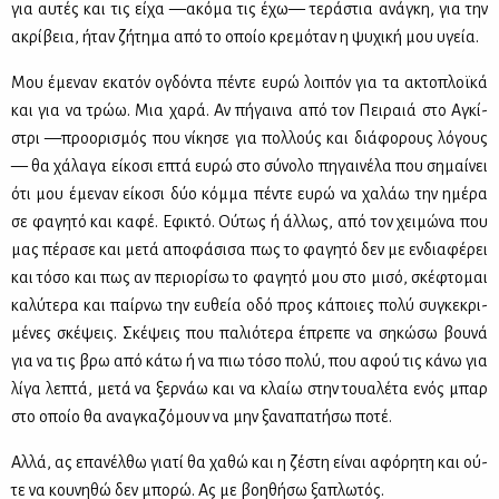
για αυ­τές και τις εί­χα —ακό­μα τις έχω— τε­ρά­στια ανά­γκη, για την
ακρί­βεια, ήταν ζή­τη­μα από το οποίο κρε­μό­ταν η ψυ­χι­κή μου υγεία.
Μου έμε­ναν εκα­τόν ογδό­ντα πέ­ντε ευ­ρώ λοι­πόν για τα ακτο­πλοϊ­κά
και για να τρώω. Μια χα­ρά. Αν πή­γαι­να από τον Πει­ραιά στο Αγκί­
στρι —προ­ο­ρι­σμός που νί­κη­σε για πολ­λούς και διά­φο­ρους λό­γους
— θα χά­λα­γα εί­κο­σι επτά ευ­ρώ στο σύ­νο­λο πη­γαι­νέ­λα που ση­μαί­νει
ότι μου έμε­ναν εί­κο­σι δύο κόμ­μα πέ­ντε ευ­ρώ να χα­λάω την ημέ­ρα
σε φα­γη­τό και κα­φέ. Εφι­κτό. Ού­τως ή άλ­λως, από τον χει­μώ­να που
μας πέ­ρα­σε και με­τά απο­φά­σι­σα πως το φα­γη­τό δεν με εν­δια­φέ­ρει
και τό­σο και πως αν πε­ριο­ρί­σω το φα­γη­τό μου στο μι­σό, σκέ­φτο­μαι
κα­λύ­τε­ρα και παίρ­νω την ευ­θεία οδό προς κά­ποιες πο­λύ συ­γκε­κρι­
μέ­νες σκέ­ψεις. Σκέ­ψεις που πα­λιό­τε­ρα έπρε­πε να ση­κώ­σω βου­νά
για να τις βρω από κά­τω ή να πιω τό­σο πο­λύ, που αφού τις κά­νω για
λί­γα λε­πτά, με­τά να ξερ­νάω και να κλαίω στην τουα­λέ­τα ενός μπαρ
στο οποίο θα ανα­γκα­ζό­μουν να μην ξα­να­πα­τή­σω πο­τέ.
Αλ­λά, ας επα­νέλ­θω για­τί θα χα­θώ και η ζέ­στη εί­ναι αφό­ρη­τη και ού­
τε να κου­νη­θώ δεν μπο­ρώ. Ας με βοη­θή­σω ξα­πλω­τός.