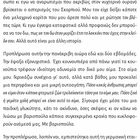
σω­πο κι εγω να ανα­ρω­τιέ­μαι που ακρι­βώς στον νυ­χτε­ρι­νό ου­ρα­νό
βρί­σκε­ται ο αστε­ρι­σμός του Σκορ­πιού. Μου τον εί­χε δεί­ξει κά­πο­τε
ένα με­λα­χρι­νό κο­ρί­τσι που μου άρε­σε πο­λύ και με ρώ­τη­σε
τον βλέ­
πεις τώ­ρα;
Κι εγω έγνε­ψα κα­τα­φα­τι­κά αλ­λά προ­φα­νώς δεν μπο­ρού­
σα να τον δω,
πως να τον δω όταν μυ­ρί­ζει έτσι το λακ­κά­κι που έχεις στην κλεί­
δα σου;
Αλ­λά αυ­τό εί­ναι μια άλ­λη ιστο­ρία.
Προ­πλή­ρω­σα αυ­τήν την πα­νά­κρι­βη αιώ­ρα εδώ και δύο εβδο­μά­δες.
Την έψα­ξα εξο­νυ­χι­στι­κά. Έχει κου­νου­πιέ­ρα από πά­νω για­τί τα κου­
νού­πια τρέ­φουν ιδιαί­τε­ρη αδυ­να­μία στο δι­κό μου αί­μα. Στο αί­μα
μου. Γκρι­νιά­ζω συ­νέ­χεια γι’ αυ­τό, αλ­λά κα­τά βά­θος μου προ­κα­λεί
μια πε­ρη­φά­νια και μια μι­κρή αυ­το­α­γά­πη.
Πό­σο κα­κός άν­θρω­πος μπο­ρεί
να εί­μαι όταν κά­ποια φτε­ρω­τά ζώα τρε­λαί­νο­νται τό­σο για το αί­μα μου;
Πό­σο ξι­νό
ή γε­μά­το χο­λή μπο­ρεί να εί­ναι αυ­τό το αί­μα;
Σί­γου­ρα έχει μέ­σα του μια
παι­δι­κή γλυ­κύ­τη­τα, κά­τι το ακίν­δυ­νο, όσες σκέ­ψεις κι αν κά­νω να
λιώ­σω με βα­ριο­πού­λα κά­ποια συ­γκε­κρι­μέ­να κρα­νία που κυ­κλο­φο­
ρούν ανά­με­σά μας. Με βα­ριο­πού­λα.
Την προ­πλή­ρω­σα, λοι­πόν ναι, εμπι­στεύ­τη­κα αυ­τή τη γερ­μα­νι­κή εται­