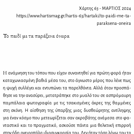
Χάρτης 63 - ΜΑΡΤΙΟΣ 2024
https://www.hartismag.gr/hartis-63/hartaki/to-paidi-me-ta-
paraksena-oneira
Το παιδί με τα παράξενα όνειρα
Η
ανά­μνη­ση του τό­που που εί­χαν συ­να­ντη­θεί για πρώ­τη φο­ρά ήταν
κα­τα­χω­νια­σμέ­νη βα­θιά μέ­σα του, στο άγνω­στο μέ­ρος που λέ­νε πως
η ψυ­χή συλ­λέ­γει και εντυ­πώ­νει τα πα­ρελ­θό­ντα. Αλ­λά όταν προ­σπά­
θη­σε να την ανα­σύ­ρει, με­τα­τρά­πη­κε στο μυα­λό του σε ασπρό­μαυ­ρη
πα­μπά­λαια φω­το­γρα­φία με τις τσα­κι­σμέ­νες άκρες της θαμ­μέ­νες
στη σκό­νη. Η αί­σθη­ση της ύπαρ­ξης μιας δυ­σθε­ώ­ρη­της αντί­λη­ψης
για έναν κό­σμο που με­τε­ω­ρί­ζε­ται σαν ακρο­βά­της ανά­με­σα στο φα­
ντα­στι­κό και το πραγ­μα­τι­κό, ασκού­σε πά­ντα μια θελ­κτι­κή επιρ­ροή
στην ήδη ονει­ρο­πό­λα ιδιο­συ­γκρα­σία του. Δεν ήταν τό­σο λό­γω του το