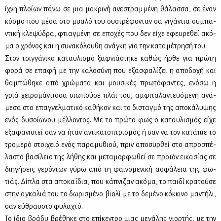
ίχνη πλοί­ων πά­νω σε μια μα­κρι­νή ανε­στραμ­μέ­νη θά­λασ­σα, σε έναν
κό­σμο που μέ­σα στο μυα­λό του συ­στρέ­φο­νταν σα γι­γά­ντια συ­μπα­
ντι­κή κλε­ψύ­δρα, φτιαγ­μέ­νη σε επο­χές που δεν εί­χε εφευ­ρε­θεί ακό­
μα ο χρό­νος και η συ­να­κό­λου­θη ανά­γκη για την κα­τα­μέ­τρη­σή του.
Στον τσιγ­γά­νι­κο κα­ταυ­λι­σμό ξαφ­νιά­στη­κε κα­θώς ήρ­θε για πρώ­τη
φο­ρά σε επα­φή με την κα­λο­σύ­νη που εξα­σφα­λί­ζει η απο­δο­χή και
θα­μπώ­θη­κε από χρώ­μα­τα και μου­σι­κές πρω­τό­φα­ντες, ενό­σω η
γριά χει­ρο­μά­ντισ­σα σιω­πού­σε πλάι του, αμ­φι­τα­λα­ντευό­με­νη ανά­
με­σα στο επαγ­γελ­μα­τι­κό κα­θή­κον και το δι­σταγ­μό της απο­κά­λυ­ψης
ενός δυ­σοί­ω­νου μέλ­λο­ντος. Με το πρώ­το φως ο κα­ταυ­λι­σμός εί­χε
εξα­φα­νι­στεί σαν να ήταν αντι­κα­το­πτρι­σμός ή σαν να τον κα­τά­πιε το
τρο­με­ρό στοι­χειό ενός πα­ρα­μυ­θιού, πριν απο­συρ­θεί στο απρο­σπέ­
λα­στο βα­σί­λειο της λή­θης και με­τα­μορ­φω­θεί σε προ­ϊ­όν ει­κα­σί­ας σε
δι­η­γή­σεις γε­ρό­ντων γύ­ρω από τη φαι­νο­με­νι­κή ασφά­λεια της φω­
τιάς. Δί­πλα στα απο­κα­ΐ­δια, που κά­πνι­ζαν ακό­μα, το παι­δί κρα­τού­σε
στην αγκα­λιά του το δω­ρι­σμέ­νο βιο­λί με το δε­μέ­νο κόκ­κι­νο μα­ντή­λι,
σαν εύ­θραυ­στο φυ­λα­χτό.
Το ίδιο βρά­δυ βρέ­θη­κε στο επί­κε­ντρο μιας με­γά­λης γιορ­τής, με την