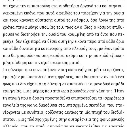
ότι έχα­νε την εμπι­στο­σύ­νη στα αι­σθη­τή­ρια όρ­γα­νά του και στην συ­
γκε­κρι­μέ­νη ει­κό­να που αυ­τά αφει­δώς του πα­ρεί­χαν για την ου­σία
και τους κα­νό­νες σύ­στα­σης αυ­τού του κό­σμου, όσο λό­γω της από
χρό­νια πα­γιω­μέ­νης υπο­ψί­ας του, πως αν ο ίδιος ο κό­σμος επι­θυ­
μού­σε να δια­τη­ρή­σει την ου­σία του κρυμ­μέ­νη από τα όντα που πε­
ριεί­χε, δεν εί­χε πα­ρά να θέ­σει αυ­τή την ει­κό­να πέ­ρα από κά­θε όριο
και κά­θε δυ­να­τό­τη­τα κα­τα­νό­η­σης από πλευ­ράς τους, με έναν τρό­πο
που θα μπο­ρού­σε να υπερ­κε­ρά­σει ακό­μα και την πιο κα­λά εξα­σκη­
μέ­νη αί­σθη­ση και την οξυ­δερ­κέ­στε­ρη μα­τιά.
Τα σύν­νε­φα που συ­νω­στί­ζο­νταν στη σκο­τει­νή γραμ­μή του ορί­ζο­ντα,
έμοια­ζαν με μι­σο­τε­λειω­μέ­νες φρά­σεις, που δια­κό­πτο­νταν από ένα
φως που δεν εί­χε πια τη δύ­να­μη να απο­τε­λέ­σει το μο­να­δι­κό ση­μά­δι
ερ­μη­νεί­ας, μιας μέ­ρας που από ώρα βρι­σκό­ταν στη χά­ση της. Ήταν
τη στιγ­μή που η όρα­ση προ­σπα­θεί να επι­στρα­τεύ­σει τα ισχυ­ρό­τε­ρα
ερ­γα­λεία της για να διεισ­δύ­σει στα υπε­σχη­μέ­να σκο­τά­δια, που επα­
νέρ­χο­νται με συ­νέ­πεια, ορί­ζο­ντας αε­νά­ως τη μία πτυ­χή του δισ­διά­
στα­του, μιας πλά­σης χα­μέ­νης στην αυ­τα­ρέ­σκεια της φαι­νο­με­νι­κής
αλ­λα­γής, που το παι­δί απο­φά­σι­σε να εγκα­τα­λεί­ψει τις εσχα­τιές