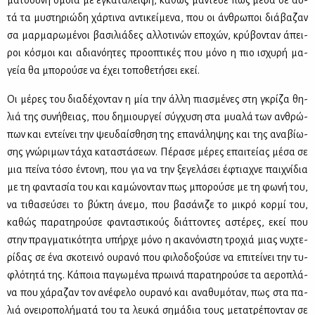
μα­το­σύ­νη όμοια με εγκα­τά­λει­ψη, κα­θώς μά­ντευε πως μέ­σα σε αυ­
τά τα μυ­στη­ριώ­δη χάρ­τι­να αντι­κεί­με­να, που οι άν­θρω­ποι διά­βα­ζαν
σα μαρ­μα­ρω­μέ­νοι βα­σι­λιά­δες αλ­λο­τι­νών επο­χών, κρύ­βο­νταν άπει­
ροι κό­σμοι και αδια­νό­η­τες προ­ο­πτι­κές που μό­νο η πιο ισχυ­ρή μα­
γεία θα μπο­ρού­σε να έχει το­πο­θε­τή­σει εκεί.
Οι μέ­ρες του δια­δέ­χο­νταν η μία την άλ­λη πια­σμέ­νες στη γκρί­ζα θη­
λιά της συ­νή­θειας, που δη­μιουρ­γεί σύγ­χυ­ση στα μυα­λά των αν­θρώ­
πων και εντεί­νει την ψευ­δαί­σθη­ση της επα­νά­λη­ψης και της ανα­βί­ω­
σης γνώ­ρι­μων τά­χα κα­τα­στά­σε­ων. Πέ­ρα­σε μέ­ρες επαι­τεί­ας μέ­σα σε
μια πεί­να τό­σο έντο­νη, που για να την ξε­γε­λά­σει έφτια­χνε παι­χνί­δια
με τη φα­ντα­σία του και κα­μώ­νο­νταν πως μπο­ρού­σε με τη φω­νή του,
να τι­θα­σεύ­σει το βύ­κτη άνε­μο, που βα­σά­νι­ζε το μι­κρό κορ­μί του,
κα­θώς πα­ρα­τη­ρού­σε φα­ντα­στι­κούς διάτ­το­ντες αστέ­ρες, εκεί που
στην πραγ­μα­τι­κό­τη­τα υπήρ­χε μό­νο η ακα­νό­νι­στη τρο­χιά μιας νυ­χτε­
ρί­δας σε ένα σκο­τει­νό ου­ρα­νό που φι­λο­δο­ξού­σε να επι­τεί­νει την τυ­
φλό­τη­τά της. Κά­ποια πα­γω­μέ­να πρω­ι­νά πα­ρα­τη­ρού­σε τα αε­ρο­πλά­
να που χά­ρα­ζαν τον ανέ­φε­λο ου­ρα­νό και ανα­θυ­μό­ταν, πως στα πα­
λιά ονει­ρο­πο­λή­μα­τά του τα λευ­κά ση­μά­δια τους με­τα­τρέ­πο­νταν σε