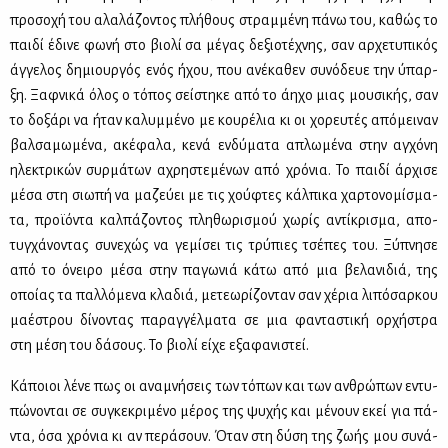
προ­σο­χή του αλα­λά­ζο­ντος πλή­θους στραμ­μέ­νη πά­νω του, κα­θώς το
παι­δί έδι­νε φω­νή στο βιο­λί σα μέ­γας δε­ξιο­τέ­χνης, σαν αρ­χε­τυ­πι­κός
άγ­γε­λος δη­μιουρ­γός ενός ήχου, που ανέ­κα­θεν συ­νό­δευε την ύπαρ­
ξη. Ξαφ­νι­κά όλος ο τό­πος σεί­στη­κε από το άη­χο μιας μου­σι­κής, σαν
το δο­ξά­ρι να ήταν κα­λυμ­μέ­νο με κου­ρέ­λια κι οι χο­ρευ­τές από­μει­ναν
βαλ­σα­μω­μέ­να, ακέ­φα­λα, κε­νά εν­δύ­μα­τα απλω­μέ­να στην αγ­χό­νη
ηλε­κτρι­κών συρ­μά­των αχρη­στε­μέ­νων από χρό­νια. Το παι­δί άρ­χι­σε
μέ­σα στη σιω­πή να μα­ζεύ­ει με τις χού­φτες κάλ­πι­κα χαρ­το­νο­μί­σμα­
τα, προ­ϊ­ό­ντα καλ­πά­ζο­ντος πλη­θω­ρι­σμού χω­ρίς αντί­κρι­σμα, απο­
τυγ­χά­νο­ντας συ­νε­χώς να γε­μί­σει τις τρύ­πιες τσέ­πες του. Ξύ­πνη­σε
από το όνει­ρο μέ­σα στην πα­γω­νιά κά­τω από μια βε­λα­νι­διά, της
οποί­ας τα παλ­λό­με­να κλα­διά, με­τε­ω­ρί­ζο­νταν σαν χέ­ρια λι­πό­σαρ­κου
μα­έ­στρου δί­νο­ντας πα­ραγ­γέλ­μα­τα σε μια φα­ντα­στι­κή ορ­χή­στρα
στη μέ­ση του δά­σους. Το βιο­λί εί­χε εξα­φα­νι­στεί.
Κά­ποιοι λέ­νε πως οι ανα­μνή­σεις των τό­πων και των αν­θρώ­πων εντυ­
πώ­νο­νται σε συ­γκε­κρι­μέ­νο μέ­ρος της ψυ­χής και μέ­νουν εκεί για πά­
ντα, όσα χρό­νια κι αν πε­ρά­σουν. Όταν στη δύ­ση της ζω­ής μου συ­νά­