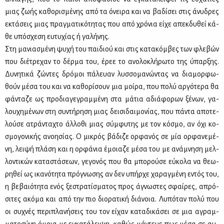
μιας ζω­ής κα­θο­ρι­σμέ­νης από τα όνει­ρα και να βα­δί­σει στις άνυ­δρες
εκτά­σεις μιας πραγ­μα­τι­κό­τη­τας που από χρό­νια εί­χε απεκ­δυ­θεί κά­
θε υπό­σχε­ση ευ­τυ­χί­ας ή γα­λή­νης.
Στη μα­νια­σμέ­νη ψυ­χή του παι­διού και στις κα­τα­κόμ­βες των φλε­βών
που διέ­τρε­χαν το δέρ­μα του, έρεε το ανο­λο­κλή­ρω­το της ύπαρ­ξης.
Δυ­νη­τι­κά ζώ­ντες δρό­μοι πά­λευαν λυσ­σο­μα­νώ­ντας να δια­μορ­φω­
θούν μέ­σα του και να κα­θο­ρί­σουν μια μοί­ρα, που πο­λύ αρ­γό­τε­ρα θα
φά­ντα­ζε ως προ­δια­γε­γραμ­μέ­νη στα μά­τια αδιά­φο­ρων ξέ­νων, γα­
λου­χη­μέ­νων στη συ­ντή­ρη­ση μιας δει­σι­δαι­μο­νί­ας, που πά­ντα απο­τε­
λού­σε ατρά­ντα­χτο άλ­λο­θι μιας σύμ­φυ­της με τον κό­σμο, αν όχι κο­
σμο­γο­νι­κής ανοη­σί­ας. Ο μι­κρός βά­δι­ζε ορ­φα­νός σε μία ορ­φα­νε­μέ­
νη, λει­ψή πλά­ση και η ορ­φά­νια έμοια­ζε μέ­σα του με ανά­μνη­ση μελ­
λο­ντι­κών κα­τα­στά­σε­ων, γε­γο­νός που θα μπο­ρού­σε εύ­κο­λα να θε­ω­
ρη­θεί ως ικα­νό­τη­τα πρό­γνω­σης αν δεν υπήρ­χε χα­ραγ­μέ­νη εντός του,
η βε­βαιό­τη­τα ενός ξε­στρα­τί­σμα­τος προς άγνω­στες σφαί­ρες, απρό­
σι­τες ακό­μα και από την πιο διο­ρα­τι­κή διά­νοια. Λυ­πό­ταν πο­λύ που
οι συ­χνές πε­ρι­πλα­νή­σεις του τον εί­χαν κα­τα­δι­κά­σει σε μια αγραμ­