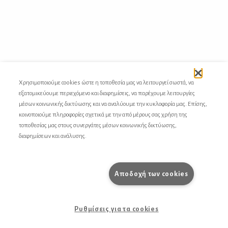
Χρησιμοποιούμε cookies ώστε η τοποθεσία μας να λειτουργεί σωστά, να
ΟΙ ΜΟΥ­ΣΙ­ΚΕΣ
εξατομικεύουμε περιεχόμενο και διαφημίσεις, να παρέχουμε λειτουργίες
μέσων κοινωνικής δικτύωσης και να αναλύουμε την κυκλοφορία μας. Επίσης,
Louis Moreau Gottschalk:
Πέ­ντε μου­σι­κά κομ­μά­τια για πιά­νο με 4 χέ­ρια
κοινοποιούμε πληροφορίες σχετικά με την από μέρους σας χρήση της
τοποθεσίας μας στους συνεργάτες μέσων κοινωνικής δικτύωσης,
διαφημίσεων και ανάλυσης.
Αποδοχή των cookies
Ρυθμίσεις για τα cookies