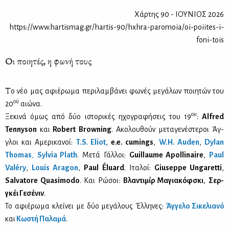
Χάρτης 90 - ΙΟΥΝΙΟΣ 2026
https://www.hartismag.gr/hartis-90/hxhra-paromoia/oi-poiites-i-
foni-tois
Οι ποιητές, η φωνή τους
Τ
ο νέο μας αφιέ­ρω­μα πε­ρι­λαμ­βά­νει φω­νές με­γά­λων ποι­η­τών του
ού
20
αιώ­να.
ου
Ξε­κι­νά όμως από δύο ιστο­ρι­κές ηχο­γρα­φή­σεις του 19
:
Alfred
Tennyson
και
Robert Browning
. Ακο­λου­θούν με­τα­γε­νέ­στε­ροι Άγ­
γλοι και Αμε­ρι­κα­νοί:
T.S. Eliot
,
e.e. cumings
,
W.H. Auden
,
Dylan
Thomas
,
Sylvia Plath
. Με­τά Γάλ­λοι:
Guillaume Apollinaire
,
Paul
Valéry
,
Louis Aragon
,
Paul Éluard
. Ιτα­λοί:
Giuseppe Ungaretti
,
Salvatore Quasimodo
. Και Ρώ­σοι:
Βλα­ντι­μίρ Μα­για­κόφ­σκι
,
Σερ­
γκέι Γε­σέ­νιν
.
Το αφιέ­ρω­μα κλεί­νει με δύο με­γά­λους Έλ­λη­νες:
Άγ­γε­λο Σι­κε­λια­νό
και
Κω­στή Πα­λα­μά
.