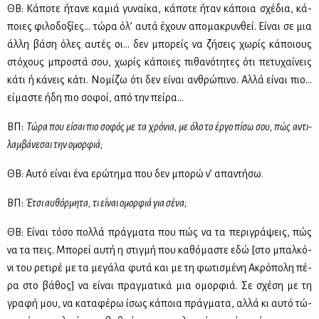
ΘΒ: Κά­πο­τε ήτα­νε κα­μιά γυ­ναί­κα, κά­πο­τε ήταν κά­ποια σχέ­δια, κά­
ποιες φι­λο­δο­ξί­ες… τώ­ρα όλ’ αυ­τά έχουν απο­μα­κρυν­θεί. Εί­ναι σε μια
άλ­λη βά­ση όλες αυ­τές οι… δεν μπο­ρείς να ζή­σεις χω­ρίς κά­ποιους
στό­χους μπρο­στά σου, χω­ρίς κά­ποιες πι­θα­νό­τη­τες ότι πε­τυ­χαί­νεις
κά­τι ή κά­νεις κά­τι. Νο­μί­ζω ότι δεν εί­ναι αν­θρώ­πι­νο. Αλ­λά εί­ναι πιο…
εί­μα­στε ήδη πιο σο­φοί, από την πεί­ρα…
ΒΠ:
Τώ­ρα που εί­σαι πιο σο­φός με τα χρό­νια, με όλο το έρ­γο πί­σω σου, πώς αντι­
λαμ­βά­νε­σαι την ομορ­φιά;
ΘΒ: Αυ­τό εί­ναι ένα ερώ­τη­μα που δεν μπο­ρώ ν’ απα­ντή­σω
.
ΒΠ:
Έτσι αυ­θόρ­μη­τα, τι εί­ναι ομορ­φιά για σέ­να;
ΘΒ: Εί­ναι τό­σο πολ­λά πράγ­μα­τα που πώς να τα πε­ρι­γρά­ψεις, πώς
να τα πεις. Μπο­ρεί αυ­τή η στιγ­μή που κα­θό­μα­στε εδώ [στο μπαλ­κό­
νι του ρε­τι­ρέ με τα με­γά­λα φυ­τά και με τη φω­τι­σμέ­νη Ακρό­πο­λη πέ­
ρα στο βά­θος] να εί­ναι πραγ­μα­τι­κά μια ομορ­φιά. Σε σχέ­ση με τη
γρα­φή μου, να κα­τα­φέ­ρω ίσως κά­ποια πράγ­μα­τα, αλ­λά κι αυ­τό τώ­