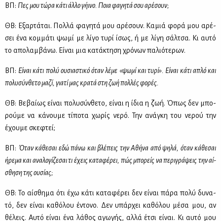
ΒΠ:
Πες μου τώ­ρα κά­τι άλ­λο γή­ι­νο. Ποια φα­γη­τά σου αρέ­σουν;
ΘΒ: Εξαρ­τά­ται. Πολ­λά φα­γη­τά μου αρέ­σουν. Κα­μιά φο­ρά μου αρέ­
σει ένα κομ­μά­τι ψω­μί με λί­γο τυ­ρί ίσως, ή με λί­γη σάλ­τσα. Κι αυ­τό
το απο­λαμ­βά­νω. Εί­ναι μια κα­τά­κτη­ση χρό­νων πα­λιό­τε­ρων.
ΒΠ:
Εί­ναι κά­τι πο­λύ ου­σια­στι­κό όταν λέ­με «ψω­μί και τυ­ρί». Εί­ναι κά­τι απλό και
πο­λυ­σύν­θε­το μα­ζί, για­τί μας κρα­τά στη ζωή πολ­λές φο­ρές.
ΘΒ: Βε­βαί­ως εί­ναι πο­λυ­σύν­θε­το, εί­ναι η ίδια η ζωή. Όπως δεν μπο­
ρού­με να κά­νου­με τί­πο­τα χω­ρίς νε­ρό. Την ανά­γκη του νε­ρού την
έχου­με σκε­φτεί;
ΒΠ:
Όταν κά­θε­σαι εδώ πά­νω και βλέ­πεις την Αθή­να από ψη­λά, όταν κά­θε­σαι
ήρε­μα και ανα­λο­γί­ζε­σαι τι έχεις κα­τα­φέ­ρει, πώς μπο­ρείς να πε­ρι­γρά­ψεις την αί­
σθη­ση της ου­σί­ας;
ΘΒ: Το αί­σθη­μα ότι έχω κά­τι κα­τα­φέ­ρει δεν εί­ναι πά­ρα πο­λύ δυ­να­
τό, δεν εί­ναι κα­θό­λου έντο­νο. Δεν υπάρ­χει κα­θό­λου μέ­σα μου, αν
θέ­λεις. Αυ­τό εί­ναι ένα λά­θος αγω­γής, αλ­λά έτσι εί­ναι. Κι αυ­τό μου