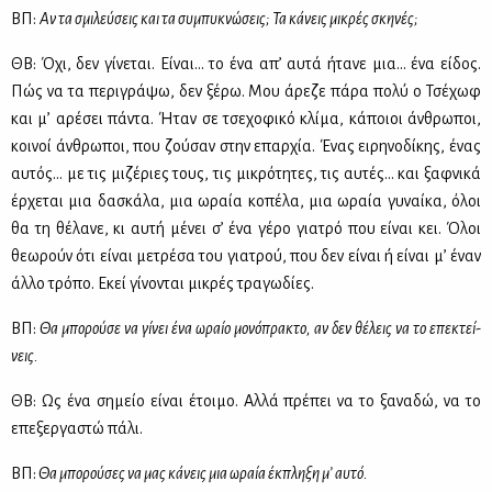
ΒΠ:
Αν τα σμι­λεύ­σεις και τα συ­μπυ­κνώ­σεις; Τα κά­νεις μι­κρές σκη­νές;
ΘΒ: Όχι, δεν γί­νε­ται. Εί­ναι… το ένα απ’ αυ­τά ήτα­νε μια… ένα εί­δος.
Πώς να τα πε­ρι­γρά­ψω, δεν ξέ­ρω. Μου άρε­ζε πά­ρα πο­λύ ο Τσέ­χωφ
και μ’ αρέ­σει πά­ντα. Ήταν σε τσε­χο­φι­κό κλί­μα, κά­ποιοι άν­θρω­ποι,
κοι­νοί άν­θρω­ποι, που ζού­σαν στην επαρ­χία. Ένας ει­ρη­νο­δί­κης, ένας
αυ­τός… με τις μι­ζέ­ριες τους, τις μι­κρό­τη­τες, τις αυ­τές… και ξαφ­νι­κά
έρ­χε­ται μια δα­σκά­λα, μια ωραία κο­πέ­λα, μια ωραία γυ­ναί­κα, όλοι
θα τη θέ­λα­νε, κι αυ­τή μέ­νει σ’ ένα γέ­ρο για­τρό που εί­ναι κει. Όλοι
θε­ω­ρούν ότι εί­ναι με­τρέ­σα του για­τρού, που δεν εί­ναι ή εί­ναι μ’ έναν
άλ­λο τρό­πο. Εκεί γί­νο­νται μι­κρές τρα­γω­δί­ες.
ΒΠ:
Θα μπο­ρού­σε να γί­νει ένα ωραίο μο­νό­πρα­κτο, αν δεν θέ­λεις να το επε­κτεί­
νεις.
ΘΒ: Ως ένα ση­μείο εί­ναι έτοι­μο. Αλ­λά πρέ­πει να το ξα­να­δώ, να το
επε­ξερ­γα­στώ πά­λι.
ΒΠ:
Θα μπο­ρού­σες να μας κά­νεις μια ωραία έκ­πλη­ξη μ’ αυ­τό.