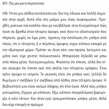
ΒΠ:
Πες μου για το πε­ρι­στα­τι­κό.
ΘΒ: Ήταν μια ηλί­θια κα­τά­στα­ση και δεν της έδω­σα και πολ­λή ση­μα­
σία στην αρ­χή. Αυ­τά όλα στη μνή­μη μου εί­ναι συ­γκε­χυ­μέ­να. Προ­
χθές ρώ­τα­γα την κο­πέ­λα που με κου­βά­λη­σε στον Ευαγ­γε­λι­σμό πώς
έγι­νε να βρε­θώ στον τέ­ταρ­το όρο­φο, εκεί ήταν το οδο­ντια­τρείο που
πή­γαι­να, χω­ρίς να έχω μπει, έχο­ντας την εντύ­πω­ση ότι μπή­κα από
πά­νω, ότι ο τέ­ταρ­τος ή ο πέμ­πτος όρο­φος εί­χαν κά­ποια επα­φή με
τον εξω­τε­ρι­κό χώ­ρο. Πρέ­πει να ήταν κά­τι σαν πρώ­ην λα­το­μείο και
μέ­σα εκεί εί­χε χτι­στεί πο­λυ­κα­τοι­κία. Μπο­ρού­σα δη­λα­δή να μπω
από πά­νω μέ­σα. Κα­τα­μα­τω­μέ­νος. Φαί­νε­ται ότι έπε­σα, αλ­λά δεν εί­
ναι σί­γου­ρο ότι έπε­σα εκεί στη σκά­λα του τέ­ταρ­του ορό­φου. Στον
τρί­το όρο­φο το ια­τρείο. Το γε­γο­νός εί­ναι ότι μπή­κα εκεί, [αλ­λά] δε
θυ­μά­μαι ν’ ανέ­βη­κα ή ν’ ανέ­βη­κα από λά­θος στον τέ­ταρ­το όρο­φο. Η
βε­βαιό­τη­τά μου εί­ναι ακό­μα πλή­ρης ότι έτσι έγι­νε. Αλ­λά πώς μπή­κα
μα­τω­μέ­νος; Εί­χα­με με κά­ποιον, έξω, κά­ποια παι­χνι­διά­ρι­κη ξι­φο­μα­
χία ή κά­τι τέ­τοιο; Και όταν εγώ τραυ­μα­τί­στη­κα μπή­κα μέ­σα; Αλ­λά
δεν εί­χε επα­φή το πράγ­μα.