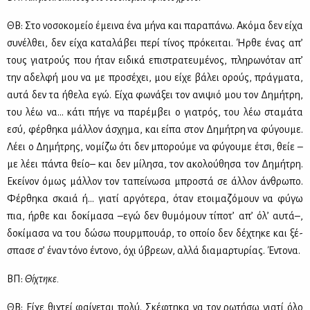
ΘΒ: Στο νο­σο­κο­μείο έμει­να ένα μή­να και πα­ρα­πά­νω. Ακό­μα δεν εί­χα
συ­νέλ­θει, δεν εί­χα κα­τα­λά­βει πε­ρί τί­νος πρό­κει­ται. Ήρ­θε ένας απ’
τους για­τρούς που ήταν ει­δι­κά επι­στρα­τευ­μέ­νος, πλη­ρω­νό­ταν απ’
την αδελ­φή μου να με προ­σέ­χει, μου εί­χε βά­λει ορούς, πράγ­μα­τα,
αυ­τά δεν τα ήθε­λα εγώ. Εί­χα φω­νά­ξει τον ανι­ψιό μου τον Δη­μή­τρη,
του λέω να… κά­τι πή­γε να πα­ρέμ­βει ο για­τρός, του λέω στα­μά­τα
εσύ, φέρ­θη­κα μάλ­λον άσχη­μα, και εί­πα στον Δη­μή­τρη να φύ­γου­με.
Λέ­ει ο Δη­μή­τρης, νο­μί­ζω ότι δεν μπο­ρού­με να φύ­γου­με έτσι, θείε –
με λέ­ει πά­ντα θείο– και δεν μί­λη­σα, τον ακο­λού­θη­σα τον Δη­μή­τρη.
Εκεί­νον όμως μάλ­λον τον τα­πεί­νω­σα μπρο­στά σε άλ­λον άν­θρω­πο.
Φέρ­θη­κα σκαιά ή… για­τί αρ­γό­τε­ρα, όταν ετοι­μα­ζό­μουν να φύ­γω
πια, ήρ­θε και δο­κί­μα­σα –εγώ δεν θυ­μό­μουν τί­πο­τ’ απ’ όλ’ αυ­τά–,
δο­κί­μα­σα να του δώ­σω πουρ­μπουάρ, το οποίο δεν δέ­χτη­κε και ξέ­
σπα­σε σ’ έναν τό­νο έντο­νο, όχι ύβρε­ων, αλ­λά δια­μαρ­τυ­ρί­ας. Έντο­να.
ΒΠ:
Θί­χτη­κε.
ΘΒ: Εί­χε θι­χτεί φαί­νε­ται πο­λύ. Σκέ­φτη­κα να τον ρω­τή­σω για­τί όλο