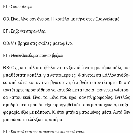
ΒΠ:
Σαν σε όνει­ρο.
ΘΒ: Εί­ναι λί­γο σαν όνει­ρο. Η κο­πέ­λα με πή­γε στον Ευαγ­γε­λι­σμό.
ΒΠ:
Σε βρή­κε στις σκά­λες;
ΘΒ: Με βρή­κε στις σκά­λες μα­τω­μέ­νο.
ΒΠ:
Ήσουν λι­πό­θυ­μος όταν σε βρή­κε;
ΘΒ: Όχι, και μά­λι­στα ήθε­λα να την ξα­να­δώ να τη ρω­τή­σω πά­λι, συ­
μπα­θέ­στα­τη κο­πέ­λα, για λε­πτο­μέ­ρειες. Φαί­νε­ται ότι μάλ­λον ανέ­βη­
κα από κά­τω και αντί να βγω στον τρί­το βγή­κα στον τέ­ταρ­το. Κι απ’
τον τέ­ταρ­το προ­σπά­θη­σα να κα­τε­βώ με τα πό­δια, φαί­νε­ται γλί­στρη­
σα κά­που εκεί. Εί­ναι τα μό­να που έχω, σαν πλη­ρο­φο­ρί­ες. Εντε­λώς
αμυ­δρά μέ­σα μου ότι εί­χε προη­γη­θεί κά­τι σαν μια παι­χνι­διά­ρι­κη ξι­
φο­μα­χία έξω με κά­ποιον. Κι έτσι μπή­κα μα­τω­μέ­νος μέ­σα. Αυ­τά δεν
μπο­ρώ να τα ελέγ­ξω πα­ρα­πέ­ρα.
ΒΠ:
Και με­τά έκα­τσες στο νο­σο­κο­μείο αρ­κε­τό χρό­νο.