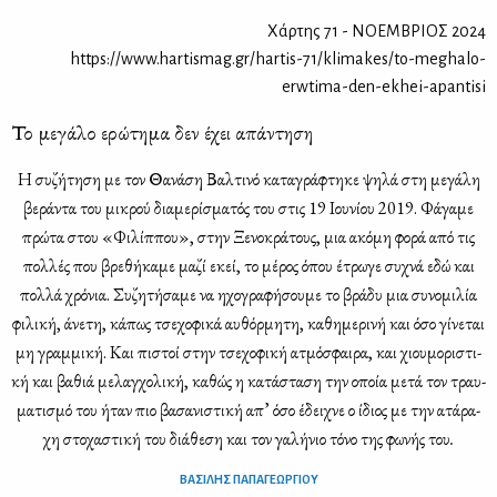
Χάρτης 71 - ΝΟΕΜΒΡΙΟΣ 2024
https://www.hartismag.gr/hartis-71/klimakes/to-meghalo-
erwtima-den-ekhei-apantisi
Το μεγάλο ερώτημα δεν έχει απάντηση
Η
συ­ζή­τη­ση με τον Θα­νά­ση Βαλ­τι­νό κα­τα­γρά­φτη­κε ψη­λά στη με­γά­λη
βε­ρά­ντα του μι­κρού δια­με­ρί­σμα­τός του στις 19 Ιου­νί­ου 2019. Φά­γα­με
πρώ­τα στου «Φι­λίπ­που», στην Ξε­νο­κρά­τους, μια ακό­μη φο­ρά από τις
πολ­λές που βρε­θή­κα­με μα­ζί εκεί, το μέ­ρος όπου έτρω­γε συ­χνά εδώ και
πολ­λά χρό­νια. Συ­ζη­τή­σα­με να ηχο­γρα­φή­σου­με το βρά­δυ μια συ­νο­μι­λία
φι­λι­κή, άνε­τη, κά­πως τσε­χο­φι­κά αυ­θόρ­μη­τη, κα­θη­με­ρι­νή και όσο γί­νε­ται
μη γραμ­μι­κή. Και πι­στοί στην τσε­χο­φι­κή ατμό­σφαι­ρα, και χιου­μο­ρι­στι­
κή και βα­θιά με­λαγ­χο­λι­κή, κα­θώς η κα­τά­στα­ση την οποία με­τά τον τραυ­
μα­τι­σμό του ήταν πιο βα­σα­νι­στι­κή απ’ όσο έδει­χνε ο ίδιος με την ατά­ρα­
χη στο­χα­στι­κή του
διά­θε­ση και τον γα­λή­νιο τό­νο της φω­νής του
.
ΒΑΣΙΛΗΣ ΠΑΠΑΓΕΩΡΓΙΟΥ