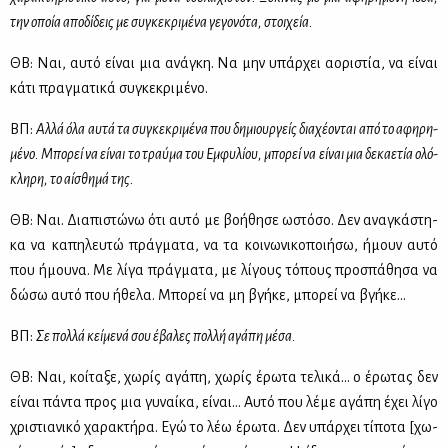
την οποία απο­δί­δεις με συ­γκε­κρι­μέ­να γε­γο­νό­τα, στοι­χεία.
ΘΒ: Ναι, αυ­τό εί­ναι μια ανά­γκη. Να μην υπάρ­χει αο­ρι­στία, να εί­ναι
κά­τι πραγ­μα­τι­κά συ­γκε­κρι­μέ­νο.
ΒΠ:
Αλ­λά όλα αυ­τά τα συ­γκε­κρι­μέ­να που δη­μιουρ­γείς δια­χέ­ο­νται από το αφη­ρη­
μέ­νο. Μπο­ρεί να εί­ναι το τραύ­μα του Εμ­φυ­λί­ου, μπο­ρεί να εί­ναι μια δε­κα­ε­τία ολό­
κλη­ρη, το αί­σθη­μά της.
ΘΒ: Ναι. Δια­πι­στώ­νω ότι αυ­τό με βο­ή­θη­σε ωστό­σο. Δεν ανα­γκά­στη­
κα να κα­πη­λευ­τώ πράγ­μα­τα, να τα κοι­νω­νι­κο­ποι­ή­σω, ήμουν αυ­τό
που ήμου­να. Με λί­γα πράγ­μα­τα, με λί­γους τό­πους προ­σπά­θη­σα να
δώ­σω αυ­τό που ήθε­λα. Μπο­ρεί να μη βγή­κε, μπο­ρεί να βγή­κε…
ΒΠ:
Σε πολ­λά κεί­με­νά σου έβα­λες πολ­λή αγά­πη μέ­σα.
ΘΒ: Ναι, κοί­τα­ξε, χω­ρίς αγά­πη, χω­ρίς έρω­τα τε­λι­κά... ο έρω­τας δεν
εί­ναι πά­ντα προς μια γυ­ναί­κα, εί­ναι… Αυ­τό που λέ­με αγά­πη έχει λί­γο
χρι­στια­νι­κό χα­ρα­κτή­ρα. Εγώ το λέω έρω­τα. Δεν υπάρ­χει τί­πο­τα [χω­