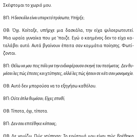
Σκέ­φτο­μαι το χω­ριό μου.
ΒΠ:
Η δα­σκά­λα εί­ναι υπαρ­κτό πρό­σω­πο; Υπήρ­ξε;
ΘΒ: Όχι. Κοί­τα­ξε, υπήρ­χε μια δα­σκά­λα, την εί­χα ψι­λο­ε­ρω­τευ­τεί.
Μια ωραία γυ­ναί­κα που με ’παι­ζε. Εγώ ο καη­μέ­νος δεν το εί­χα κα­
τα­λά­βει αυ­τό. Αυ­τά βγαί­νουν έπει­τα σαν κομ­μά­τια ποί­η­σης. Φω­τί­
ζο­νται.
ΒΠ:
Θέ­λω να μου πεις πά­λι για την εν­δια­φέ­ρου­σα σκη­νή του πε­σί­μα­τος. Δεν θυ­
μά­σαι λες πώς έπε­σες και χτύ­πη­σες, αλ­λά λες πώς ήσουν σε κά­τι σαν μο­νο­μα­χία.
ΘΒ: Αυ­τό δεν μπο­ρού­σα να το εξη­γή­σω κα­θό­λου.
ΒΠ:
Ού­τε όπλα θυ­μά­σαι; Εί­χες σπα­θί;
ΘΒ: Τί­πο­τα, όχι, τί­πο­τα.
ΒΠ:
Δεν σου επι­τέ­θη­κε κά­ποιος;
ΘΒ: Δε νο­μί­ζω. Πώς χτύ­πη­σα; Το ερώ­τη­μά μου εί­ναι πώς βρέ­θη­κα