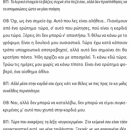
ΒΠ:
Το λυ­ρι­κό στοι­χείο το βά­ζεις συ­χνά στα πε­ζά σου, αλ­λά δεν προ­σπά­θη­σες να
το απο­μο­νώ­σεις ώστε να γί­νει ποί­η­ση.
ΘΒ: Όχι, ως ένα ση­μείο όχι. Αυ­τό που λες εί­ναι αλή­θεια… Πια­νό­μουν
από ένα ερώ­τη­μα· τώ­ρα, σ’ αυ­τό που ρώ­τη­σες, πού εί­ναι η καρ­διά
μου τώ­ρα. Ξέ­ρεις ότι δεν μπο­ρώ ν’ απα­ντή­σω. Τι θέ­λω να κά­νω με το
γρά­ψι­μο; Εί­ναι η δου­λειά μου ου­σια­στι­κά. Τώ­ρα έχω κα­τά κά­ποιον
τρό­πο υπο­χρε­ω­τι­κά απο­τρα­βη­χτεί, αλ­λά αυ­τό δεν ση­μαί­νει ότι θα
κρα­τή­σει πά­ντα. Ήδη αρ­χί­ζει και με απα­σχο­λεί. Τι κά­νω εδώ τώ­ρα;
Τρώω τις ημέ­ρες μου χω­ρίς να κά­νω τί­πο­τα. Εί­ναι ένα ερώ­τη­μα φο­
βε­ρό, ένα αί­σθη­μα άθλιο.
ΒΠ:
Αλ­λά μέ­σα στην καρ­διά σου έχεις κά­τι και θέ­λεις να πας προς τα κει μό­λις
συ­νέλ­θεις πε­ρισ­σό­τε­ρο.
ΘΒ: Ναι, αλ­λά δεν μπο­ρώ να κα­τα­λά­βω, δεν μπο­ρώ να εί­μαι συ­γκε­
κρι­μέ­νος μ’ αυ­τό που χτυ­πά στην καρ­διά μου.
ΒΠ:
Τώ­ρα που ανα­φέ­ρεις τη λέ­ξη «συ­γκε­κρι­μέ­νο». Στα κεί­με­νά σου εί­ναι τό­σο
χα­ρα­κτη­ρι­στι­κό αυ­τό, για μέ­να του­λά­χι­στον. Ξε­κι­νάς με μια αφη­ρη­μέ­νη ιδέα,