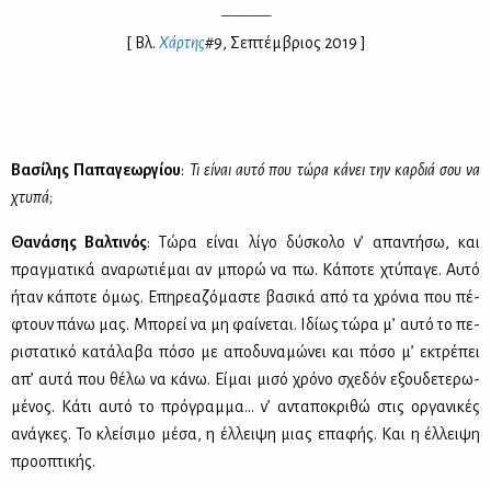
_________
[ Βλ.
Χάρ­της
#9, Σε­πτέμ­βριος 2019 ]
Βα­σί­λης Πα­πα­γε­ωρ­γί­ου
:
Τι εί­ναι αυ­τό που τώ­ρα κά­νει την καρ­διά σου να
χτυ­πά;
Θα­νά­σης Βαλ­τι­νός
: Τώ­ρα εί­ναι λί­γο δύ­σκο­λο ν’ απα­ντή­σω, και
πραγ­μα­τι­κά ανα­ρω­τιέ­μαι αν μπο­ρώ να πω. Κά­πο­τε χτύ­πα­γε. Αυ­τό
ήταν κά­πο­τε όμως. Επη­ρε­α­ζό­μα­στε βα­σι­κά από τα χρό­νια που πέ­
φτουν πά­νω μας. Μπο­ρεί να μη φαί­νε­ται. Ιδί­ως τώ­ρα μ’ αυ­τό το πε­
ρι­στα­τι­κό κα­τά­λα­βα πό­σο με απο­δυ­να­μώ­νει και πό­σο μ’ εκτρέ­πει
απ’ αυ­τά που θέ­λω να κά­νω. Εί­μαι μι­σό χρό­νο σχε­δόν εξου­δε­τε­ρω­
μέ­νος. Κά­τι αυ­τό το πρό­γραμ­μα… ν’ αντα­πο­κρι­θώ στις ορ­γα­νι­κές
ανά­γκες. Το κλεί­σι­μο μέ­σα, η έλ­λει­ψη μιας επα­φής. Και η έλ­λει­ψη
προ­ο­πτι­κής.