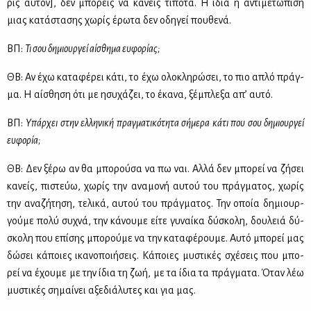
ρίς αυ­τόν], δεν μπο­ρείς να κά­νεις τί­πο­τα. Η ίδια η αντι­με­τώ­πι­ση
μιας κα­τά­στα­σης χω­ρίς έρω­τα δεν οδη­γεί που­θε­νά.
ΒΠ:
Τι σου δη­μιουρ­γεί αί­σθη­μα ευ­φο­ρί­ας;
ΘΒ: Αν έχω κα­τα­φέ­ρει κά­τι, το έχω ολο­κλη­ρώ­σει, το πιο απλό πράγ­
μα. Η αί­σθη­ση ότι με ησυ­χά­ζει, το έκα­να, ξέ­μπλε­ξα απ’ αυ­τό.
ΒΠ:
Υπάρ­χει στην ελ­λη­νι­κή πραγ­μα­τι­κό­τη­τα σή­με­ρα κά­τι που σου δη­μιουρ­γεί
ευ­φο­ρία;
ΘΒ: Δεν ξέ­ρω αν θα μπο­ρού­σα να πω ναι. Αλ­λά δεν μπο­ρεί να ζή­σει
κα­νείς, πι­στεύω, χω­ρίς την ανα­μο­νή αυ­τού του πράγ­μα­τος, χω­ρίς
την ανα­ζή­τη­ση, τε­λι­κά, αυ­τού του πράγ­μα­τος. Την οποία δη­μιουρ­
γού­με πο­λύ συ­χνά, την κά­νου­με εί­τε γυ­ναί­κα δύ­σκο­λη, δου­λειά δύ­
σκο­λη που επί­σης μπο­ρού­με να την κα­τα­φέ­ρου­με. Αυ­τό μπο­ρεί μας
δώ­σει κά­ποιες ικα­νο­ποι­ή­σεις. Κά­ποιες μυ­στι­κές σχέ­σεις που μπο­
ρεί να έχου­με με την ίδια τη ζωή, με τα ίδια τα πράγ­μα­τα. Όταν λέω
μυ­στι­κές ση­μαί­νει αξε­διά­λυ­τες και για μας.