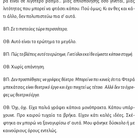
ρα εί­ναι σε λι­γό­τε­ρο βαθ­μό… μιας απλο­ποί­η­σης όσο γί­νε­ται, μιας
λι­τό­τη­τας που μπο­ρεί να φτά­σει κά­που. Πού όμως; Κι αν θες και κά­
τι άλ­λο, δεν πο­λυ­πι­στεύω πια σ’ αυ­τά.
ΒΠ:
Σε τι πι­στεύ­εις τώ­ρα πε­ρισ­σό­τε­ρο;
ΘΒ: Αυ­τό εί­ναι το ερώ­τη­μα το με­γά­λο.
ΒΠ:
Πώς το βλέ­πεις αυ­τό το ερώ­τη­μα; Για­τί όλοι εκεί θα εί­μα­στε κά­ποια στιγ­μή.
ΘΒ: Χω­ρίς απά­ντη­ση.
ΒΠ:
Δεν προ­σπά­θη­σες να γρά­ψεις θέ­α­τρο. Μπο­ρεί να πει κα­νείς ότι
τα Φτε­ρά
μπε­κά­τσας
εί­ναι θε­α­τρι­κό έρ­γο και έχει παι­χτεί ως τέ­τοιο. Αλ­λά δεν το έγρα­
ψες ως θε­α­τρι­κό έρ­γο.
ΘΒ: Όχι, όχι. Εί­χα πα­λιά γρά­ψει κά­ποια μο­νό­πρα­κτα. Κά­που υπάρ­
χου­νε. Προ και­ρού τυ­χαία τα βρή­κα. Εί­χαν κά­τι κα­λές ιδέ­ες. Σκέ­
φτη­κα αν μπο­ρώ να ξα­να­γυ­ρί­σω σ’ αυ­τά. Μου φά­νη­κε δύ­σκο­λο ή με
και­νού­ριους όρους εντε­λώς.