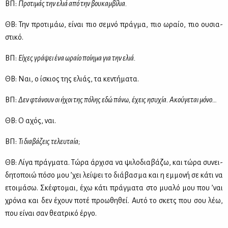
ΒΠ:
Προ­τι­μάς την ελιά από την βου­καμ­βί­λια.
ΘΒ: Την προ­τι­μάω, εί­ναι πιο σε­μνό πράγ­μα, πιο ωραίο, πιο ου­σια­
στι­κό.
ΒΠ:
Εί­χες γρά­ψει ένα ωραίο ποί­η­μα για την ελιά.
ΘΒ: Ναι, ο ίσκιος της ελιάς, τα κε­ντή­μα­τα.
ΒΠ:
Δεν φτά­νουν οι ήχοι της πό­λης εδώ πά­νω, έχεις ησυ­χία. Ακού­γε­ται μό­νο…
ΘΒ: Ο αχός, ναι.
ΒΠ:
Τι δια­βά­ζεις τε­λευ­ταία;
ΘΒ: Λί­γα πράγ­μα­τα. Τώ­ρα άρ­χι­σα να ψι­λο­δια­βά­ζω, και τώ­ρα συ­νει­
δη­το­ποιώ πό­σο μου ’χει λεί­ψει το διά­βα­σμα και η εμ­μο­νή σε κά­τι να
ετοι­μά­σω. Σκέ­φτο­μαι, έχω κά­τι πράγ­μα­τα στο μυα­λό μου που ’ναι
χρό­νια και δεν έχουν πο­τέ προ­ω­θη­θεί. Αυ­τό το σκετς που σου λέω,
που εί­ναι σαν θε­α­τρι­κό έρ­γο.