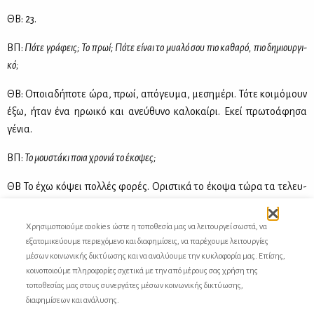
ΘΒ: 23.
ΒΠ:
Πό­τε γρά­φεις; Το πρωί; Πό­τε εί­ναι το μυα­λό σου πιο κα­θα­ρό, πιο δη­μιουρ­γι­
κό;
ΘΒ: Οποια­δή­πο­τε ώρα, πρωί, από­γευ­μα, με­ση­μέ­ρι. Τό­τε κοι­μό­μουν
έξω, ήταν ένα ηρω­ι­κό και ανεύ­θυ­νο κα­λο­καί­ρι. Εκεί πρω­το­ά­φη­σα
γέ­νια.
ΒΠ:
Το μου­στά­κι ποια χρο­νιά το έκο­ψες;
ΘΒ Το έχω κό­ψει πολ­λές φο­ρές. Ορι­στι­κά το έκο­ψα τώ­ρα τα τε­λευ­
ταία πέ­ντε δέ­κα χρό­νια.
Χρησιμοποιούμε cookies ώστε η τοποθεσία μας να λειτουργεί σωστά, να
ΒΠ:
Πώς έγι­νε αυ­τό;
εξατομικεύουμε περιεχόμενο και διαφημίσεις, να παρέχουμε λειτουργίες
μέσων κοινωνικής δικτύωσης και να αναλύουμε την κυκλοφορία μας. Επίσης,
ΘΒ: Το βα­ρέ­θη­κα. Έπρε­πε να το φρο­ντί­ζω. Στην αρ­χή ήταν φο­βε­ρά
κοινοποιούμε πληροφορίες σχετικά με την από μέρους σας χρήση της
δύ­σκο­λο, δεν βλε­πό­μου­να.
τοποθεσίας μας στους συνεργάτες μέσων κοινωνικής δικτύωσης,
διαφημίσεων και ανάλυσης.
ΒΠ:
Και δεν από­κτη­σες πο­τέ υπο­λο­γι­στή.