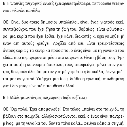
ΒΠ:
Όταν λες τσε­χο­φι­κό, εν­νο­είς έχει ωραία ατμό­σφαι­ρα, τα πρό­σω­πα πε­τά­γο­
νται από το ένα στο άλ­λο;
ΘΒ: Εί­ναι δυο-τρεις δη­μό­σιοι υπάλ­λη­λοι, εί­ναι ένας για­τρός εκεί,
συ­ντα­ξιού­χος, που έχει ζή­σει τη ζωή του, βε­βαί­ως, εί­ναι φθι­νό­πω­
ρο, μια κυ­ρία που έχει έρ­θει, έχει κά­νει δια­κο­πές κι έχει γα­μη­θεί μ’
έναν απ’ αυ­τούς φεύ­γει. Αρ­χί­ζει από κει. Εί­ναι τρεις-τέσ­σε­ρις
άντρες κυ­ρί­ως τα κε­ντρι­κά πρό­σω­πα, ο ένας εί­ναι με τη γυ­ναί­κα του
εδώ… που πε­ρι­φέ­ρο­νται μέ­σα στο κα­φε­νείο. Εί­ναι η βά­ση τους. Έρ­
χε­ται αυ­τή η και­νού­ρια δα­σκά­λα, τους απο­φεύ­γει, μέ­νει στον για­
τρό, θε­ω­ρούν όλοι ότι με τον για­τρό γα­μιέ­ται η δα­σκά­λα, δεν γα­μιέ­
ται με τον για­τρό. Υπάρ­χει μια ίσως διά­θε­ση ερω­τι­κή, απω­θη­μέ­νη
για­τί δεν μπο­ρεί να πά­ει που­θε­νά αλ­λού.
ΒΠ:
Μι­λά­ει με του άντρες του χω­ριού; Παί­ζει μα­ζί τους;
ΘΒ: Όχι πο­λύ. Έχει απο­μο­νω­θεί. Στο τέ­λος μπαί­νει στο παι­χνί­δι, τη
βά­ζουν στο παι­χνί­δι, αλ­λη­λο­σκο­τώ­νο­νται εκεί, ο ένας εί­ναι πα­ντρε­
μέ­νος, με τη γυ­ναί­κα του δεν τα πά­νε κα­λά… φεύ­γει κά­ποια στιγ­μή.