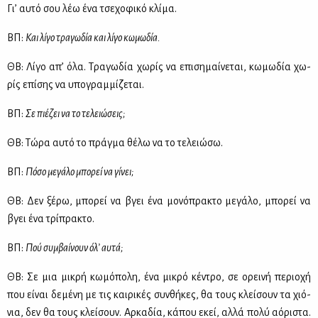
Γι’ αυ­τό σου λέω ένα τσε­χο­φι­κό κλί­μα.
ΒΠ:
Και λί­γο τρα­γω­δία και λί­γο κω­μω­δία.
ΘΒ: Λί­γο απ’ όλα. Τρα­γω­δία χω­ρίς να επι­ση­μαί­νε­ται, κω­μω­δία χω­
ρίς επί­σης να υπο­γραμ­μί­ζε­ται.
ΒΠ:
Σε πιέ­ζει να το τε­λειώ­σεις;
ΘΒ: Τώ­ρα αυ­τό το πράγ­μα θέ­λω να το τε­λειώ­σω.
ΒΠ:
Πό­σο με­γά­λο μπο­ρεί να γί­νει;
ΘΒ: Δεν ξέ­ρω, μπο­ρεί να βγει ένα μο­νό­πρα­κτο με­γά­λο, μπο­ρεί να
βγει ένα τρί­πρα­κτο.
ΒΠ:
Πού συμ­βαί­νουν όλ’ αυ­τά;
ΘΒ: Σε μια μι­κρή κω­μό­πο­λη, ένα μι­κρό κέ­ντρο, σε ορει­νή πε­ριο­χή
που εί­ναι δε­μέ­νη με τις και­ρι­κές συν­θή­κες, θα τους κλεί­σουν τα χιό­
νια, δεν θα τους κλεί­σουν. Αρ­κα­δία, κά­που εκεί, αλ­λά πο­λύ αό­ρι­στα.