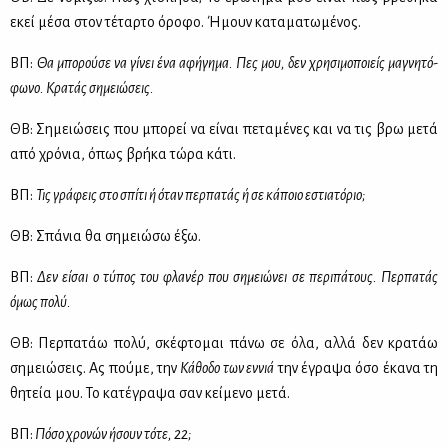
εκεί μέ­σα στον τέ­ταρ­το όρο­φο. Ήμουν κα­τα­μα­τω­μέ­νος.
ΒΠ:
Θα μπο­ρού­σε να γί­νει ένα αφή­γη­μα. Πες μου, δεν χρη­σι­μο­ποιείς μα­γνη­τό­
φω­νο. Κρα­τάς ση­μειώ­σεις.
ΘΒ: Ση­μειώ­σεις που μπο­ρεί να εί­ναι πε­τα­μέ­νες και να τις βρω με­τά
από χρό­νια, όπως βρή­κα τώ­ρα κά­τι.
ΒΠ:
Τις γρά­φεις στο σπί­τι ή όταν περ­πα­τάς ή σε κά­ποιο εστια­τό­ριο;
ΘΒ: Σπά­νια θα ση­μειώ­σω έξω.
ΒΠ:
Δεν εί­σαι ο τύ­πος του φλα­νέρ που ση­μειώ­νει σε πε­ρι­πά­τους. Περ­πα­τάς
όμως πο­λύ.
ΘΒ: Περ­πα­τάω πο­λύ, σκέ­φτο­μαι πά­νω σε όλα, αλ­λά δεν κρα­τάω
ση­μειώ­σεις. Ας πού­με, την
Κά­θο­δο των εν­νιά
την έγρα­ψα όσο έκα­να τη
θη­τεία μου. Το κα­τέ­γρα­ψα σαν κεί­με­νο με­τά.
ΒΠ:
Πό­σο χρο­νών ήσουν τό­τε, 22;