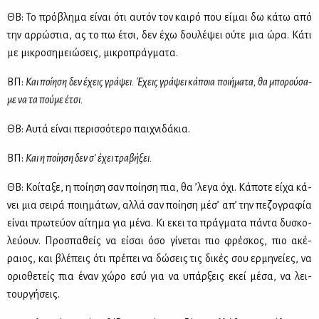
ΘΒ: Το πρό­βλη­μα εί­ναι ότι αυ­τόν τον και­ρό που εί­μαι δω κά­τω από
την αρ­ρώ­στια, ας το πω έτσι, δεν έχω δου­λέ­ψει ού­τε μια ώρα. Κά­τι
με μι­κρο­ση­μειώ­σεις, μι­κρο­πράγ­μα­τα.
ΒΠ:
Και ποί­η­ση δεν έχεις γρά­ψει. Έχεις γρά­ψει κά­ποια ποι­ή­μα­τα, θα μπο­ρού­σα­
με να τα πού­με έτσι.
ΘΒ: Αυ­τά εί­ναι πε­ρισ­σό­τε­ρο παι­χνι­δά­κια.
ΒΠ:
Και η ποί­η­ση δεν σ’ έχει τρα­βή­ξει.
ΘΒ: Κοί­τα­ξε, η ποί­η­ση σαν ποί­η­ση πια, θα ’λε­γα όχι. Κά­πο­τε εί­χα κά­
νει μια σει­ρά ποι­η­μά­των, αλ­λά σαν ποί­η­ση μέ­σ’ απ’ την πε­ζο­γρα­φία
εί­ναι πρω­τεύ­ον αί­τη­μα για μέ­να. Κι εκει τα πράγ­μα­τα πά­ντα δυ­σκο­
λεύ­ουν. Προ­σπα­θείς να εί­σαι όσο γί­νε­ται πιο φρέ­σκος, πιο ακέ­
ραιος, και βλέ­πεις ότι πρέ­πει να δώ­σεις τις δι­κές σου ερ­μη­νεί­ες, να
οριο­θε­τείς πια έναν χώ­ρο εσύ για να υπάρ­ξεις εκεί μέ­σα, να λει­
τουρ­γή­σεις.