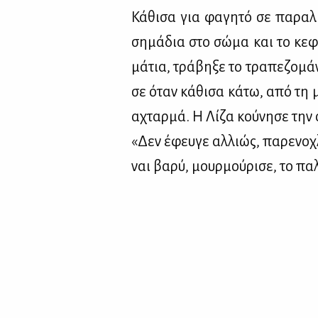
Κά­θι­σα για φα­γη­τό σε πα­ρα­λ
ση­μά­δια στο σώ­μα και το κε­φά
μά­τια, τρά­βη­ξε το τρα­πε­ζο­μά­
σε όταν κά­θι­σα κά­τω, από τη μ
αχταρ­μά. Η Λί­ζα κού­νη­σε την ο
«Δεν έφευ­γε αλ­λιώς, πα­ρε­νο­χλ
ναι βα­ρύ, μουρ­μού­ρι­σε, το πα­