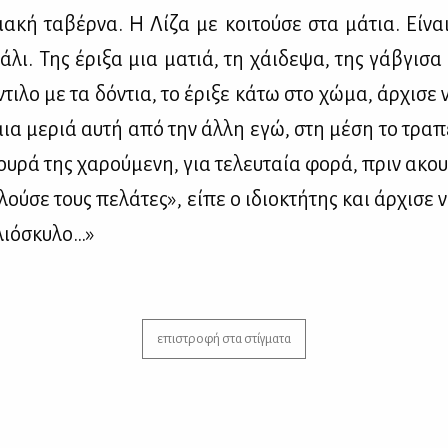
ια­κή τα­βέρ­να. Η Λί­ζα με κοι­τού­σε στα μά­τια. Εί­ναι
­λι. Της έρι­ξα μια μα­τιά, τη χάι­δε­ψα, της γά­βγι­σα φ
ντι­λο με τα δό­ντια, το έρι­ξε κά­τω στο χώ­μα, άρ­χι­σε 
ια με­ριά αυ­τή από την άλ­λη εγώ, στη μέ­ση το τρα­πε
υ­ρά της χα­ρού­με­νη, για τε­λευ­ταία φο­ρά, πριν ακου­
ού­σε τους πε­λά­τες», εί­πε ο ιδιο­κτή­της και άρ­χι­σε
λιό­σκυ­λο…»
επιστροφή στα στίγματα