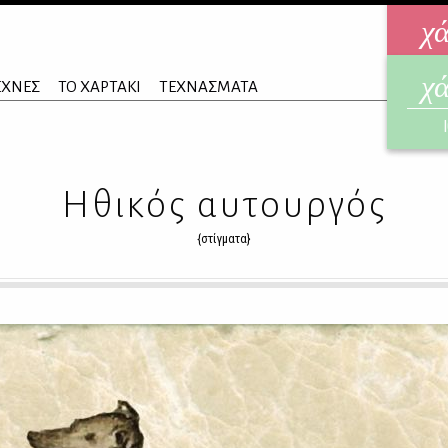
χ
χ
ηλεκ
ΕΧΝΕΣ
ΤΟ ΧΑΡΤΑΚΙ
ΤΕΧΝΑΣΜΑΤΑ
ΑΥΓ
Ηθικός αυτουργός
{στίγματα}