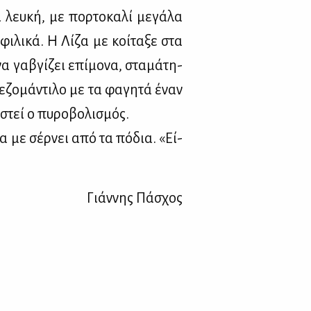
 λευ­κή, με πορ­το­κα­λί με­γά­λα
ι­λι­κά. Η Λί­ζα με κοί­τα­ξε στα
να γα­βγί­ζει επί­μο­να, στα­μά­τη­
­ζο­μά­ντι­λο με τα φα­γη­τά έναν
στεί ο πυ­ρο­βο­λι­σμός.
 να με σέρ­νει από τα πό­δια. «Εί­
Γιάν­νης Πά­σχος