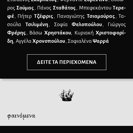
ρος
Σού­μας
Πά­νος
Στα­θά­τος
Μπε­φε­κά­ντου
Τε­ρε­
,
,
φέ
Πή­τερ
Τζέ­φρις
Πα­να­γιώ­της
Τσια­µού­ρας
Τα­
,
,
,
σού­λα
Τσι­λι­μέ­νη
Σο­φία
Φε­λο­πού­λου
Γιώρ­γος
,
,
Φρέ­ρης
Βά­σω
Χρη­στά­κου
,
Κυ­ρια­κή
Χρι­στο­φο­ρί­
,
δη
,
Αγ­γέ­λα
Χρο­νο­πού­λου
Σο­φια­λέ­να
Ψαρ­ρά
,
ΔΕΙ­ΤΕ ΤΑ ΠΕ­ΡΙΕ­ΧΟ­ΜΕ­ΝΑ
φαινόμενα