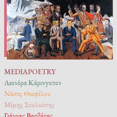
MEDIAPOETRY
Λεονόρα Κάρινγκτον
Νάσος Θεοφίλου
Μίμης Σουλιώτης
Γιάννης Βαρβέρης