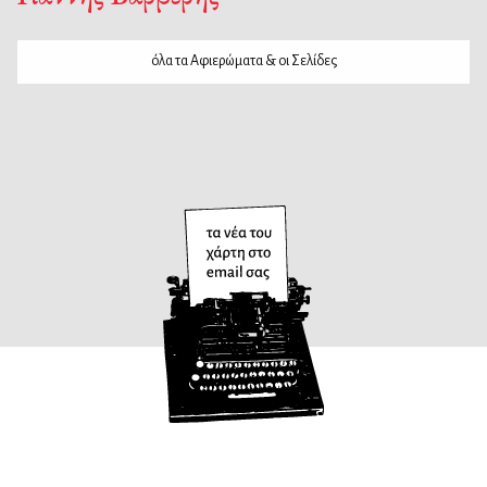
όλα τα Αφιερώματα & οι Σελίδες