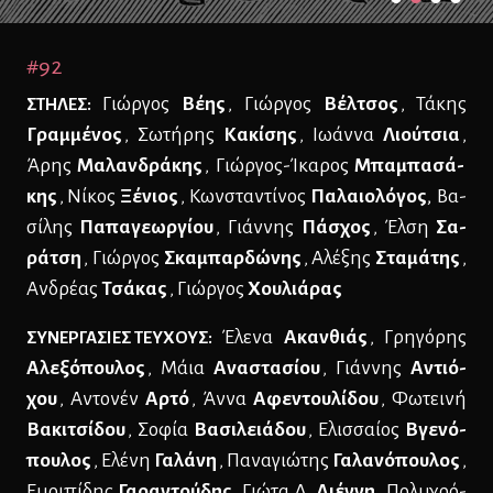
#92
Γιώρ­γος
Βέ­ης
Γιώρ­γος
Βέλ­τσος
Τά­κης
ΣΤΗ­ΛΕΣ:
,
,
Γραμ­μέ­νος
Σω­τή­ρης
Κα­κί­σης
Ιω­άν­να
Λιού­τσια
,
,
,
Άρης
Μα­λαν­δρά­κης
Γιώρ­γος-Ίκα­ρος
Μπα­μπα­σά­
,
κης
Νί­κος
Ξέ­νιος
Κων­στα­ντί­νος
Πα­λαιο­λό­γος
,
Βα­
,
,
σί­λης
Πα­πα­γε­ωρ­γί­ου
Γιάν­νης
Πά­σχος
Έλ­ση
Σα­
,
,
ρά­τση
Γιώρ­γος
Σκα­μπαρ­δώ­νης
Αλέ­ξης
Στα­μά­της
,
,
,
Αν­δρέ­ας
Τσά­κας
Γιώρ­γος
Χου­λιά­ρας
,
Έλε­να
Ακαν­θιάς
Γρη­γό­ρης
ΣΥ­ΝΕΡ­ΓΑ­ΣΙΕΣ ΤΕΥ­ΧΟΥΣ:
,
Αλε­ξό­που­λος
Μάια
Ανα­στα­σί­ου
Γιάν­νης
Αντιό­
,
,
χου
Αντο­νέν
Αρ­τό
Άν­να
Αφε­ντου­λί­δου
Φω­τει­νή
,
,
,
Βα­κι­τσί­δου
Σο­φία
Βα­σι­λειά­δου
Ελισ­σαί­ος
Βγε­νό­
,
,
που­λος
Ελέ­νη
Γα­λά­νη
Πα­να­γιώ­της
Γα­λα­νό­που­λος
,
,
,
Ευ­ρι­πί­δης
Γα­ρα­ντού­δης
Γιώ­τα Δ.
Διέν­νη
Πο­λυ­χρό­
,
,