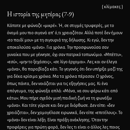
{ κλίμακες }
Η ιστορία της μητέρας (7-9)
Κάποτε με φώναζε «μικρέ». Ή, σε στιγμές τρυφερές, με το
όνομά μου πιο σιγανά απ’ ό,τι χρειαζόταν. Αλλά ποτέ δεν ήμουν
«το παιδί μου» με τη σιγουριά της δήλωσης. Κι εγώ, δεν την
αποκαλούσα «μάνα». Για χρόνια. Την προσφωνούσα σαν
γυναίκα που με γέννησε, όχι σαν πατρικό τοπωνύμιο. «Μπέττυ»,
«εσύ», «μην το ξεχάσεις», «σε λίγο έρχομαι». Λες και αν έλεγα
«μάνα», θα παραβίαζα κάτι. Το γεγονός ότι δεν υπήρξα μαζί της
για δέκα κρίσιμα χρόνια. Μα τα χρόνια πέρασαν. Ο χρόνος,
όπως πάντα, δεν νοιάζεται για τις εξηγήσεις μας. Κι ένα
απόγευμα, της φώναξα απλά: «Μάνα, να σου φέρω κάτι από
κάτω»; Μου πήρε σχεδόν μισή παιδική ζωή να τη φωνάξω
«μάνα». Και τότε γύρισε και δεν με διόρθωσε. Δεν είπε: «δεν
χρειάζεται», δεν χαμογέλασε ειρωνικά, δεν είπε «επιτέλους». Το
«μάνα» δεν είναι λέξη. Είναι πράξη ανάκλησης. Όταν την
προφέρεις για πρώτη φορά, δεν λες τι είναι ο άλλος λες ποιος