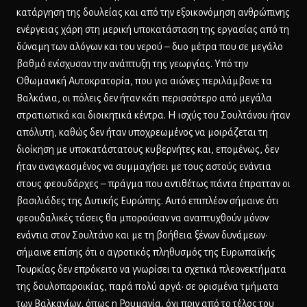
κατάργηση της δουλείας και από την εξοικονόμηση ανθρώπινης
ενέργειας χάρη στη μερική υποκατάσταση της εργασίας από τη
δύναμη των αλόγων και του νερού – δυο μέτρα που σε μεγάλο
βαθμό ενίσχυσαν την ανάπτυξη της γεωργίας. Υπό την
Οθωμανική Αυτοκρατορία, που για αιώνες περιλάμβανε τα
Βαλκάνια, οι πόλεις δεν ήταν κάτι περισσότερο από μεγάλα
στρατιωτικά και διοικητικά κέντρα. Η ισχύς του Σουλτάνου ήταν
απόλυτη, καθώς δεν ήταν υποχρεωμένος να μοιράζεται τη
διοίκηση με υποκατάστατους κυβερνήτες και, επομένως, δεν
ήταν αναγκασμένος να συμμαχήσει με τους αστούς ενάντια
στους φεουδάρχες – πράγμα που αντιθέτως πάντα έπρατταν οι
βασιλιάδες της Δυτικής Ευρώπης. Αυτό επιπλέον σήμαινε ότι
φεουδαλικές τάσεις θα μπορούσαν να αναπτυχθούν μόνον
ενάντια στον Σουλτάνο και με τη βοήθεια ξένων δυνάμεων·
σήμαινε επίσης ότι ο αγροτικός πληθυσμός της Ευρωπαϊκής
Τουρκίας δεν επρόκειτο να γνωρίσει τα σχετικά πλεονεκτήματα
της δουλοπαροικίας, παρά πολύ αργά· σε ορισμένα τμήματα
των Βαλκανίων, όπως η Ρουμανία, όχι πριν από το τέλος του