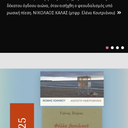
δέκατου όγδοου αιώνα, όταν εισήχθη ο φεουδαλισμός υπό
ρωσική πίεση. ΝΙΚΟΛΑΟΣ ΚΑΛΑΣ (μτφρ. Ελένα Κουτριάνου)