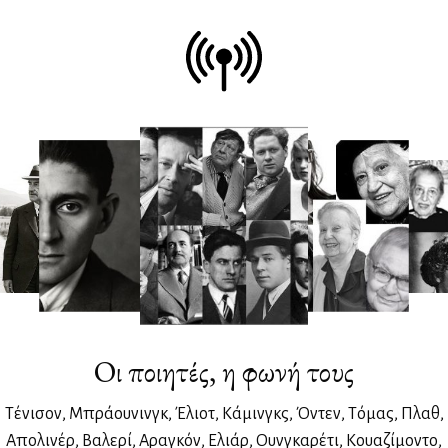
Οι ποιητές, η φωνή τους
Tένισον, Μπράουνινγκ, Έλιοτ, Κάμινγκς, Όντεν, Tόμας, Πλαθ,
Aπολινέρ, Βαλερί, Aραγκόν, Ελιάρ, Ουνγκαρέτι, Κουαζίμοντο,