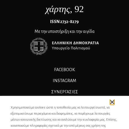
χάρτης
, 92
ΙSSN 2732-8279
Με την υποστήριξη και την αιγίδα
FACEBOOK
INSTAGRAM
ΣΥΝΕΡΓΑΣΊΕΣ
ΔΙΑΦΗΜΙΣΗ
Χρησιμοποιούμε cookies ώστε η τοποθεσία μας να λειτουργεί σωστά, να
ΕΠΙΚΟΙΝΩΝΙΑ
εξατομικεύουμε περιεχόμενο και διαφημίσεις, να παρέχουμε λειτουργίες
μέσων κοινωνικής δικτύωσης και να αναλύουμε την κυκλοφορία μας. Επίσης,
ΣΥΝΤΕΛΕΣΤΕΣ
κοινοποιούμε πληροφορίες σχετικά με την από μέρους σας χρήση της