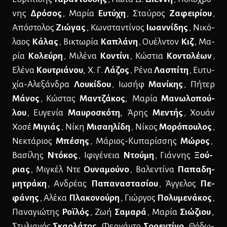
νης
Δρό­σος
Μα­ρία
Ευ­τύ­χη
Σταύ­ρος
Ζα­φει­ρί­ου
,
,
,
Από­στο­λος
Ζιώ­γας
Κων­στα­ντί­νος
Ιω­αν­νί­δης
Νι­κό­
,
,
λα­ος
Κά­λας
Βι­κτω­ρία
Κα­πλά­νη
Ου­έλ­ντον
Κιζ
Μα­
,
,
,
ρία
Κο­λεύ­ρη
Μι­λέ­να
Κο­ντί­νι
Κώ­στια
Κο­ντο­λέ­ων
,
,
,
Ελέ­να
Κου­τριά­νου
,
Χ. Γ.
Λά­ζος
Ρέ­να
Λα­σπί­τη
Ευ­τυ­
,
,
χία-Αλε­ξάν­δρα
Λου­κί­δου
Ιω­σήφ
Μα­νί­κης
Πή­τερ
,
,
Μά­νος
Κώ­στας
Μαν­τζά­κος
,
Μα­ρία
Μα­νω­λο­πού­
,
λου
Ευ­γε­νία
Μαυ­ρο­σκό­τη
,
Άρης
Με­ντής
Χουάν
,
,
Χο­σέ
Μι­γιάς
Νί­κη
Μι­σαη­λί­δη
Νί­κος
Μο­ρό­που­λος
,
,
,
Νε­κτά­ριος
Μπέ­σης
Μά­ριος-Κυ­πα­ρίσ­σης
Μώ­ρος
,
,
Βα­σί­λης
Ντό­κος
Ιφι­γέ­νεια
Ντού­μη
Γιάν­νης
Ξού­
,
,
ριας
Μι­γκέλ Ντε
Ου­να­μού­νο
Βα­λε­ντί­να
Πα­πα­δη­
,
,
μη­τρά­κη
Αν­δρέ­ας
Πα­πα­να­στα­σί­ου
Άγ­γε­λος
Πε­
,
,
φά­νης
Αλέ­κα
Πλα­κο­νού­ρη
Γιώρ­γος
Πο­λυ­με­νά­κος
,
,
,
Πα­να­γιώ­της
Ροϊ­λός
Ζωή
Σα­μα­ρά
Μα­ρία
Σιώ­ζιου
,
,
,
Στυ­λια­νός
Σκαρ­λά­τος
Φερ­νά­ντο
Σο­ρε­ντί­νο
Θό­δω­
,
,