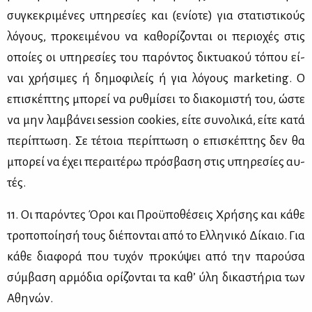
συ­γκε­κρι­μέ­νες υπη­ρε­σί­ες και (ενί­ο­τε) για στα­τι­στι­κούς
λό­γους, προ­κει­μέ­νου να κα­θο­ρί­ζο­νται οι πε­ριο­χές στις
οποί­ες οι υπη­ρε­σί­ες του πα­ρό­ντος δι­κτυα­κού τό­που εί­
ναι χρή­σι­μες ή δη­μο­φι­λείς ή για λό­γους marketing. O
επι­σκέ­πτης μπο­ρεί να ρυθ­μί­σει το δια­κο­μι­στή του, ώστε
να μην λαμ­βά­νει session cookies, εί­τε συ­νο­λι­κά, εί­τε κα­τά
πε­ρί­πτω­ση. Σε τέ­τοια πε­ρί­πτω­ση ο επι­σκέ­πτης δεν θα
μπο­ρεί να έχει πε­ραι­τέ­ρω πρό­σβα­ση στις υπη­ρε­σί­ες αυ­
τές.
11. Οι πα­ρό­ντες Όροι και Προ­ϋ­πο­θέ­σεις Χρή­σης και κά­θε
τρο­πο­ποί­η­σή τους διέ­πο­νται από το Ελ­λη­νι­κό Δί­καιο. Για
κά­θε δια­φο­ρά που τυ­χόν προ­κύ­ψει από την πα­ρού­σα
σύμ­βα­ση αρ­μό­δια ορί­ζο­νται τα κα­θ’ ύλη δι­κα­στή­ρια των
Αθη­νών.