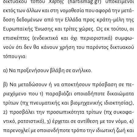
δι­κτυα­κού τό­που
Χάρ­της
(hartismag.gr) υπο­κεί­με­νοι
εκτός των άλ­λων και στη νο­μο­θε­σία που αφο­ρά την με­τά­
δο­ση δε­δο­μέ­νων από την Ελ­λά­δα προς κρά­τη-μέ­λη της
Ευ­ρω­παϊ­κής Ένω­σης και τρί­τες χώ­ρες. Ως εκ τού­του, οι
επι­σκέ­πτες (εν­δει­κτι­κά και όχι πε­ριο­ρι­στι­κά) συμ­φω­
νούν ότι δεν θα κά­νουν χρή­ση του πα­ρό­ντος δι­κτυα­κού
τό­που για:
α) Να προ­ξε­νή­σουν βλά­βη σε ανή­λι­κο.
β) Να με­τα­δώ­σουν ή να απο­κτή­σουν πρό­σβα­ση σε πε­
ριε­χό­με­νο που 1) πα­ρα­βιά­ζει οποια­δή­πο­τε δι­καιώ­μα­τα
τρί­των (πχ πνευ­μα­τι­κής και βιο­μη­χα­νι­κής ιδιο­κτη­σί­ας),
2) προ­σβά­λει την προ­σω­πι­κό­τη­τα τρί­των (πχ συ­κο­φα­
ντι­κό, ρα­τσι­στι­κό), 3) έρ­χε­ται σε αντί­θε­ση με τον νό­μο, 4)
πα­ρε­νο­χλεί με οποιον­δή­πο­τε τρό­πο την ιδιω­τι­κή ζωή και