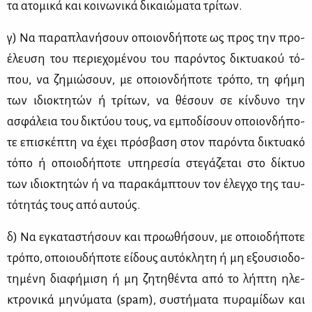
τα ατο­μι­κά και κοι­νω­νι­κά δι­καιώ­μα­τα τρί­των.
γ) Να πα­ρα­πλα­νή­σουν οποιον­δή­πο­τε ως προς την προ­
έ­λευ­ση του πε­ριε­χο­μέ­νου του πα­ρό­ντος δι­κτυα­κού τό­
που, να ζη­μιώ­σουν, με οποιον­δή­πο­τε τρό­πο, τη φή­μη
των ιδιο­κτη­τών ή τρί­των, να θέ­σουν σε κίν­δυ­νο την
ασφά­λεια του δι­κτύ­ου τους, να εμπο­δί­σουν οποιον­δή­πο­
τε επι­σκέ­πτη να έχει πρό­σβα­ση στον πα­ρό­ντα δι­κτυα­κό
τό­πο ή οποιο­δή­πο­τε υπη­ρε­σία στε­γά­ζε­ται στο δί­κτυο
των ιδιο­κτη­τών ή να πα­ρα­κάμ­πτουν τον έλεγ­χο της ταυ­
τό­τη­τάς τους από αυ­τούς.
δ) Να εγκα­τα­στή­σουν και προ­ω­θή­σουν, με οποιο­δή­πο­τε
τρό­πο, οποιου­δή­πο­τε εί­δους αυ­τό­κλη­τη ή μη εξου­σιο­δο­
τη­μέ­νη δια­φή­μι­ση ή μη ζη­τη­θέ­ντα από το λή­πτη ηλε­
κτρο­νι­κά μη­νύ­μα­τα (spam), συ­στή­μα­τα πυ­ρα­μί­δων και