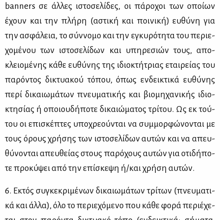
banners σε άλ­λες ιστο­σε­λί­δες, οι πά­ρο­χοι των οποί­ων
έχουν και την πλή­ρη (αστι­κή και ποι­νι­κή) ευ­θύ­νη για
την ασφά­λεια, το σύν­νο­μο και την εγκυ­ρό­τη­τα του πε­ριε­
χο­μέ­νου των ιστο­σε­λί­δων και υπη­ρε­σιών τους, απο­
κλειο­μέ­νης κά­θε ευ­θύ­νης της ιδιο­κτή­τριας εται­ρεί­ας του
πα­ρό­ντος δι­κτυα­κού τό­που, όπως εν­δει­κτι­κά ευ­θύ­νης
πε­ρί δι­καιω­μά­των πνευ­μα­τι­κής και βιο­μη­χα­νι­κής ιδιο­
κτη­σί­ας ή οποιου­δή­πο­τε δι­καιώ­μα­τος τρί­του. Ως εκ τού­
του οι επι­σκέ­πτες υπο­χρε­ού­νται να συμ­μορ­φώ­νο­νται με
τους όρους χρή­σης των ιστο­σε­λί­δων αυ­τών και να απευ­
θύ­νο­νται απευ­θεί­ας στους πα­ρό­χους αυ­τών για οτι­δή­πο­
τε προ­κύ­ψει από την επί­σκε­ψη ή/και χρή­ση αυ­τών.
6. Εκτός συ­γκε­κρι­μέ­νων δι­καιω­μά­των τρί­των (πνευ­μα­τι­
κά και άλ­λα), όλο το πε­ριε­χό­με­νο που κά­θε φο­ρά πε­ριέ­χε­