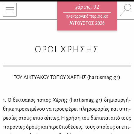
χάρτης
, 92
ηλεκτρονικό περιοδικό
ΑΥΓΟΥΣΤΟΣ 2026
ΟΡΟΙ ΧΡΗΣΗΣ
ΤΟΥ ΔΙ­ΚΤΥΑ­ΚΟΥ ΤΟ­ΠΟΥ XAPTHΣ (hartismag.gr)
1. Ο δι­κτυα­κός τό­πος
Χάρ­της
(hartismag.gr) δη­μιουρ­γή­
θη­κε προ­κει­μέ­νου να προ­σφέ­ρει πλη­ρο­φο­ρί­ες και υπη­
ρε­σί­ες στους επι­σκέ­πτες. Η χρή­ση του διέ­πε­ται από τους
πα­ρό­ντες όρους και προ­ϋ­πο­θέ­σεις, τους οποί­ους οι επι­