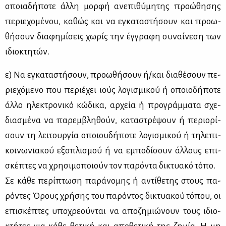
οποια­δή­πο­τε άλ­λη μορ­φή ανε­πι­θύ­μη­της προ­ώ­θη­σης
πε­ριε­χο­μέ­νου, κα­θώς και να εγκα­τα­στή­σουν και προ­ω­
θή­σουν δια­φη­μί­σεις χω­ρίς την έγ­γρα­φη συ­ναί­νε­ση των
ιδιο­κτη­τών.
ε) Να εγκα­τα­στή­σουν, προ­ω­θή­σουν ή/και δια­θέ­σουν πε­
ριε­χό­με­νο που πε­ριέ­χει ιούς λο­γι­σμι­κού ή οποιο­δή­πο­τε
άλ­λο ηλε­κτρο­νι­κό κώ­δι­κα, αρ­χεία ή προ­γράμ­μα­τα σχε­
δια­σμέ­να να πα­ρεμ­βλη­θούν, κα­τα­στρέ­ψουν ή πε­ριο­ρί­
σουν τη λει­τουρ­γία οποιου­δή­πο­τε λο­γι­σμι­κού ή τη­λε­πι­
κοι­νω­νια­κού εξο­πλι­σμού ή να εμπο­δί­σουν άλ­λους επι­
σκέ­πτες να χρη­σι­μο­ποιούν τον πα­ρό­ντα δι­κτυα­κό τό­πο.
Σε κά­θε πε­ρί­πτω­ση πα­ρά­νο­μης ή αντί­θε­της στους πα­
ρό­ντες Όρους χρή­σης του πα­ρό­ντος δι­κτυα­κού τό­που, οι
επι­σκέ­πτες υπο­χρε­ού­νται να απο­ζη­μιώ­νουν τους ιδιο­