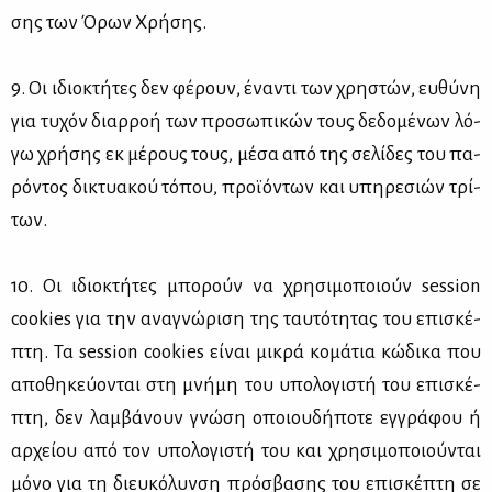
σης των Όρων Χρή­σης.
9. Οι ιδιο­κτή­τες δεν φέ­ρουν, ένα­ντι των χρη­στών, ευ­θύ­νη
για τυ­χόν διαρ­ροή των προ­σω­πι­κών τους δε­δο­μέ­νων λό­
γω χρή­σης εκ μέ­ρους τους, μέ­σα από της σε­λί­δες του πα­
ρό­ντος δι­κτυα­κού τό­που, προ­ϊ­ό­ντων και υπη­ρε­σιών τρί­
των.
10. Οι ιδιο­κτή­τες μπο­ρούν να χρη­σι­μο­ποιούν session
cookies για την ανα­γνώ­ρι­ση της ταυ­τό­τη­τας του επι­σκέ­
πτη. Τα session cookies εί­ναι μι­κρά κο­μά­τια κώ­δι­κα που
απο­θη­κεύ­ο­νται στη μνή­μη του υπο­λο­γι­στή του επι­σκέ­
πτη, δεν λαμ­βά­νουν γνώ­ση οποιου­δή­πο­τε εγ­γρά­φου ή
αρ­χεί­ου από τον υπο­λο­γι­στή του και χρη­σι­μο­ποιού­νται
μό­νο για τη διευ­κό­λυν­ση πρό­σβα­σης του επι­σκέ­πτη σε