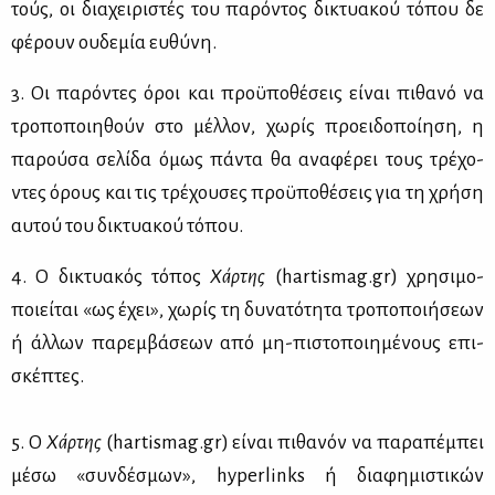
τούς, οι δια­χει­ρι­στές του πα­ρό­ντος δι­κτυα­κού τό­που δε
φέ­ρουν ου­δε­μία ευ­θύ­νη.
3. Οι πα­ρό­ντες όροι και προ­ϋ­πο­θέ­σεις εί­ναι πι­θα­νό να
τρο­πο­ποι­η­θούν στο μέλ­λον, χω­ρίς προει­δο­ποί­η­ση, η
πα­ρού­σα σε­λί­δα όμως πά­ντα θα ανα­φέ­ρει τους τρέ­χο­
ντες όρους και τις τρέ­χου­σες προ­ϋ­πο­θέ­σεις για τη χρή­ση
αυ­τού του δι­κτυα­κού τό­που.
4. Ο δι­κτυα­κός τό­πος
Χάρ­της
(hartismag.gr) χρη­σι­μο­
ποιεί­ται «ως έχει», χω­ρίς τη δυ­να­τό­τη­τα τρο­πο­ποι­ή­σε­ων
ή άλ­λων πα­ρεμ­βά­σε­ων από μη-πι­στο­ποι­η­μέ­νους επι­
σκέ­πτες.
5. Ο
Χάρ­της
(hartismag.gr) εί­ναι πι­θα­νόν να πα­ρα­πέ­μπει
μέ­σω «συν­δέ­σμων», hyperlinks ή δια­φη­μι­στι­κών