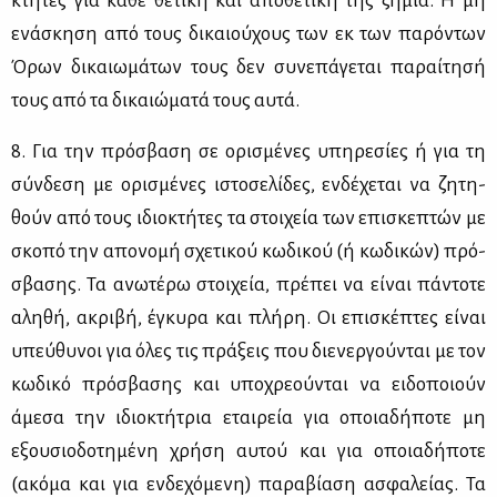
κτή­τες για κά­θε θε­τι­κή και απο­θε­τι­κή της ζη­μία. Η μη
ενά­σκη­ση από τους δι­καιού­χους των εκ των πα­ρό­ντων
Όρων δι­καιω­μά­των τους δεν συ­νε­πά­γε­ται πα­ραί­τη­σή
τους από τα δι­καιώ­μα­τά τους αυ­τά.
8. Για την πρό­σβα­ση σε ορι­σμέ­νες υπη­ρε­σί­ες ή για τη
σύν­δε­ση με ορι­σμέ­νες ιστο­σε­λί­δες, εν­δέ­χε­ται να ζη­τη­
θούν από τους ιδιο­κτή­τες τα στοι­χεία των επι­σκε­πτών με
σκο­πό την απο­νο­μή σχε­τι­κού κω­δι­κού (ή κω­δι­κών) πρό­
σβα­σης. Τα ανω­τέ­ρω στοι­χεία, πρέ­πει να εί­ναι πά­ντο­τε
αλη­θή, ακρι­βή, έγκυ­ρα και πλή­ρη. Οι επι­σκέ­πτες εί­ναι
υπεύ­θυ­νοι για όλες τις πρά­ξεις που διε­νερ­γού­νται με τον
κω­δι­κό πρό­σβα­σης και υπο­χρε­ού­νται να ει­δο­ποιούν
άμε­σα την ιδιο­κτή­τρια εται­ρεία για οποια­δή­πο­τε μη
εξου­σιο­δο­τη­μέ­νη χρή­ση αυ­τού και για οποια­δή­πο­τε
(ακό­μα και για εν­δε­χό­με­νη) πα­ρα­βί­α­ση ασφα­λεί­ας. Τα