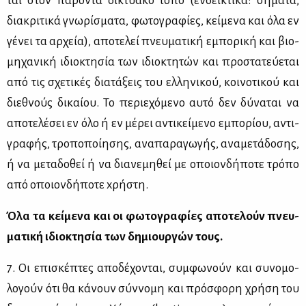
ται στον πα­ρό­ντα δι­κτυα­κό τό­πο (εν­δει­κτι­κά: σή­μα­τα,
δια­κρι­τι­κά γνω­ρί­σμα­τα, φω­το­γρα­φί­ες, κεί­με­να και όλα εν
γέ­νει τα αρ­χεία), απο­τε­λεί πνευ­μα­τι­κή εμπο­ρι­κή και βιο­
μη­χα­νι­κή ιδιο­κτη­σία των ιδιο­κτη­τών και προ­στα­τεύ­ε­ται
από τις σχε­τι­κές δια­τά­ξεις του ελ­λη­νι­κού, κοι­νο­τι­κού και
διε­θνούς δι­καί­ου. Το πε­ριε­χό­με­νο αυ­τό δεν δύ­να­ται να
απο­τε­λέ­σει εν όλο ή εν μέ­ρει αντι­κεί­με­νο εμπο­ρί­ου, αντι­
γρα­φής, τρο­πο­ποί­η­σης, ανα­πα­ρα­γω­γής, ανα­με­τά­δο­σης,
ή να με­τα­δο­θεί ή να δια­νε­μη­θεί με οποιον­δή­πο­τε τρό­πο
από οποιον­δή­πο­τε xρή­στη.
Όλα τα κεί­με­να και οι φω­το­γρα­φί­ες απο­τε­λούν πνευ­
μα­τι­κή ιδιο­κτη­σία των δη­μιουρ­γών τους.
7. Οι επι­σκέ­πτες απο­δέ­χο­νται, συμ­φω­νούν και συ­νο­μο­
λο­γούν ότι θα κά­νουν σύν­νο­μη και πρό­σφο­ρη χρή­ση του