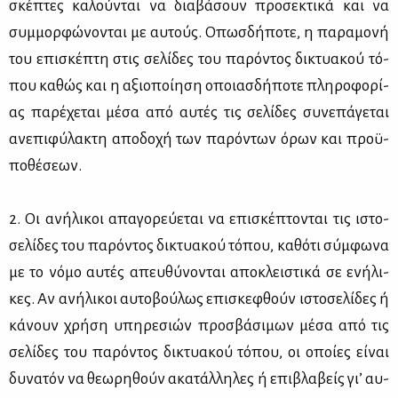
σκέ­πτες κα­λού­νται να δια­βά­σουν προ­σε­κτι­κά και να
συμ­μορ­φώ­νο­νται με αυ­τούς. Οπωσ­δή­πο­τε, η πα­ρα­μο­νή
του επι­σκέ­πτη στις σε­λί­δες του πα­ρό­ντος δι­κτυα­κού τό­
που κα­θώς και η αξιο­ποί­η­ση οποιασ­δή­πο­τε πλη­ρο­φο­ρί­
ας πα­ρέ­χε­ται μέ­σα από αυ­τές τις σε­λί­δες συ­νε­πά­γε­ται
ανε­πι­φύ­λα­κτη απο­δο­χή των πα­ρό­ντων όρων και προ­ϋ­
πο­θέ­σε­ων.
2. Οι ανή­λι­κοι απα­γο­ρεύ­ε­ται να επι­σκέ­πτο­νται τις ιστο­
σε­λί­δες του πα­ρό­ντος δι­κτυα­κού τό­που, κα­θό­τι σύμ­φω­να
με το νό­μο αυ­τές απευ­θύ­νο­νται απο­κλει­στι­κά σε ενή­λι­
κες. Αν ανή­λι­κοι αυ­το­βού­λως επι­σκε­φθούν ιστο­σε­λί­δες ή
κά­νουν χρή­ση υπη­ρε­σιών προ­σβά­σι­μων μέ­σα από τις
σε­λί­δες του πα­ρό­ντος δι­κτυα­κού τό­που, οι οποί­ες εί­ναι
δυ­να­τόν να θε­ω­ρη­θούν ακα­τάλ­λη­λες ή επι­βλα­βείς γι’ αυ­