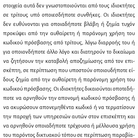
στοι­χεία αυ­τά δεν γνω­στο­ποιού­νται από τους ιδιο­κτή­τες
σε τρί­τους υπό οποιεσ­δή­πο­τε συν­θή­κες. Οι ιδιο­κτή­τες
δεν ευ­θύ­νο­νται για οποια­δή­πο­τε βλά­βη ή ζη­μία τυ­χόν
προ­κύ­ψει από την αυ­θαί­ρε­τη ή πα­ρά­νο­μη χρή­ση του
κω­δι­κού πρό­σβα­σης από τρί­τους, λό­γω διαρ­ρο­ής του ή
για οποιον­δή­πο­τε άλ­λο λό­γο και δια­τη­ρούν το δι­καί­ω­μα
να ζη­τή­σουν την κα­τα­βο­λή απο­ζη­μί­ω­σης από τον επι­
σκέ­πτη, σε πε­ρί­πτω­ση που υπο­στούν οποιου­δή­πο­τε εί­
δους ζη­μία από την αυ­θαί­ρε­τη ή πα­ρά­νο­μη χρή­ση του
κω­δι­κού πρό­σβα­σης. Οι ιδιο­κτή­τες δι­καιού­νται οπο­τε­δή­
πο­τε να αρ­νη­θούν την απο­νο­μή κω­δι­κού πρό­σβα­σης ή
να ακυ­ρώ­σουν απο­νε­μη­θέ­ντα κω­δι­κό ή να τερ­μα­τί­σουν
την πα­ρο­χή των υπη­ρε­σιών αυ­τών στον επι­σκέ­πτη και
να αρ­νη­θούν οποια­δή­πο­τε τρέ­χου­σα ή μέλ­λου­σα χρή­ση
του πα­ρό­ντος δι­κτυα­κού τό­που σε πε­ρί­πτω­ση πα­ρα­βί­α­