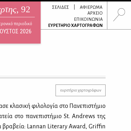
άρτης
, 92
|
ΣΕΛΙΔΕΣ
ΑΦΙΕΡΩΜΑ
ΑΡΧΕΙΟ
ΕΠΙΚΟΙΝΩΝΙΑ
τρονικό περιοδικό
ΕΥΡΕΤΗΡΙΟ ΧΑΡΤΟΓΡΑΦΩΝ
ΟΥΣΤΟΣ 2026
ευρετήριο χαρτογράφων
σε κλα­σι­κή φι­λο­λο­γία στο Πα­νε­πι­στή­μιο
μα­τεία στο πα­νε­πι­στή­μιο St. Andrews της
 τα βρα­βεία: Lannan Literary Award, Griffin