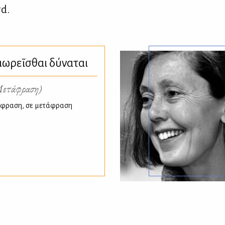
rd.
ἰωρεῖσθαι δύναται
ετάφραση)
τάφραση, σε μετάφραση