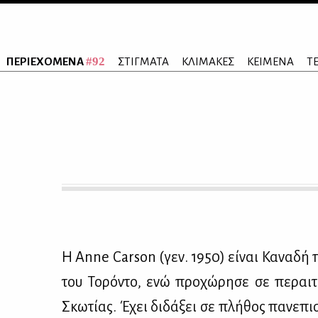
#92
ΠΕΡΙΕΧΟΜΕΝΑ
ΣΤΙΓΜΑΤΑ
ΚΛΙΜΑΚΕΣ
ΚΕΙΜΕΝΑ
Τ
Η Anne Carson (γεν. 1950) εί­ναι Κα­να­δή ποι
του Το­ρό­ντο, ενώ προ­χώ­ρη­σε σε πε­ραι­τ
Σκω­τί­ας. Έχει δι­δά­ξει σε πλή­θος πα­νε­