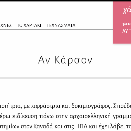
χ
ηλεκ
ΕΧΝΕΣ
ΤΟ ΧΑΡΤΑΚΙ
ΤΕΧΝΑΣΜΑΤΑ
ΑΥΓ
Αν Κάρσον
­ή­τρια, με­τα­φρά­στρια και δο­κι­μιο­γρά­φος. Σπού­δα­
έ­ρω ει­δί­κευ­ση πά­νω στην αρ­χαιο­ελ­λη­νι­κή γραμ­
πι­στη­μί­ων στον Κα­να­δά και στις ΗΠΑ και έχει λά­βει