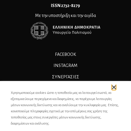
ΙSSN 2732-8279
Με την υποστήριξη και την αιγίδα
FACEBOOK
INSTAGRAM
ΣΥΝΕΡΓΑΣΊΕΣ
ΔΙΑΦΗΜΙΣΗ
Χρησιμοποιούμε cookies ώστε η τοποθεσία μας να λειτουργεί σωστά, να
ΕΠΙΚΟΙΝΩΝΙΑ
εξατομικεύουμε περιεχόμενο και διαφημίσεις, να παρέχουμε λειτουργίες
μέσων κοινωνικής δικτύωσης και να αναλύουμε την κυκλοφορία μας. Επίσης,
ΣΥΝΤΕΛΕΣΤΕΣ
κοινοποιούμε πληροφορίες σχετικά με την από μέρους σας χρήση της
τοποθεσίας μας στους συνεργάτες μέσων κοινωνικής δικτύωσης,
ΤΑΥΤΟΤΗΤΑ
διαφημίσεων και ανάλυσης.