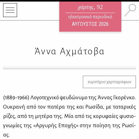
χάρτης
, 92
ηλεκτρονικό περιοδικό
ΑΥΓΟΥΣΤΟΣ 2026
Άννα Αχμάτοβα
ευρετήριο χαρτογράφων
(1889-1966) Λο­γο­τε­χνι­κό ψευ­δώ­νυ­μο της Άν­νας Γκο­ρέν­κο.
Ου­κρα­νή από τον πα­τέ­ρα της και Ρω­σί­δα, με τα­τα­ρι­κές
ρί­ζες, από τη μη­τέ­ρα της. Μία από τις κο­ρυ­φαί­ες φυ­σιο­
γνω­μί­ες της «Αρ­γυ­ρής Επο­χής» στην ποί­η­ση της Ρω­σί­
ας.