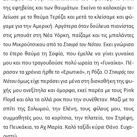
της εφη­βεί­ας και των θαυ­μά­των. Εκεί­νο το κα­λο­καί­ρι τε­
λεί­ω­σε με το θαύ­μα Τε­ρέ­ζα και με­τά το κλεί­σα­με και φύ­
γα­με για την Αμε­ρι­κή. Αρ­γό­τε­ρα όταν δού­λευα πια­νί­στας
στις μπουάτ στη Νέα Υόρ­κη, παί­ζα­με και τις μπα­λά­ντες
του Μι­κρού­τσι­κου από το
Σταυ­ρό του Νό­του
. Εκει γνώ­ρι­σα
το έτε­ρο θαύ­μα τη Σο­φία, που έμελ­λε να γί­νει γυ­ναί­κα
μου και που τρα­γου­δού­σε πο­λύ ωραία τη «Γυ­ναί­κα». Πέ­
ρα­σαν τα χρό­νια ήρ­θε το «Ερω­τι­κό», η Ρό­ζα. Ο
Σταυ­ρός του
Νό­του
όμως εί­χε πε­ρά­σει για μέ­να στη δι­σκο­θή­κη της ψυ­
χής μου ανε­ξί­τη­λα και όμορ­φα, εκεί πα­ρέα με τους Pink
Floyd και όλα τα αλ­λά ροκ που την συ­νέ­θε­ταν. Μα­ζί με το
σπί­τι της Σο­λω­μού, την Ελέ­νη, τους φί­λους μου, τους
συμ­μα­θη­τές μου, τα κο­ρί­τσια, την πλα­τεία, τον Στρέ­φη,
τα Πευ­κά­κια, το Αχ Μα­ρία. Κα­λό τα­ξί­δι κύ­ριε Θά­νο. Ευ­χα­
ρι­στώ.