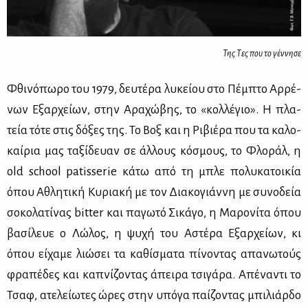
Της Τες που το γέννησε
Φθι­νό­πω­ρο του 1979, δευ­τέ­ρα λυ­κεί­ου στο Πέμ­πτο Αρ­ρέ­
νων Εξαρ­χεί­ων, στην Αρα­χώ­βης, το «κολ­λέ­γιο». Η πλα­
τεία τό­τε στις δό­ξες της. Το Βοξ και η Ρι­βιέ­ρα που τα κα­λο­
καί­ρια μας τα­ξί­δευαν σε άλ­λους κό­σμους, το Φλο­ράλ, η
old school patisserie κά­τω από τη μπλε πο­λυ­κα­τοι­κία
όπου Αθλη­τι­κή Κυ­ρια­κή με τον Δια­κο­γιάν­νη με συ­νο­δεία
σο­κο­λα­τί­νας bitter και πα­γω­τό Σι­κά­γο, η Μα­ρο­νί­τα όπου
βα­σί­λευε ο Λώ­λος, η ψυ­χή του Αστέ­ρα Εξαρ­χεί­ων, κι
όπου εί­χα­με λιώ­σει τα κα­θί­σμα­τα πί­νο­ντας απα­νω­τούς
φρα­πέ­δες και κα­πνί­ζο­ντας άπει­ρα τσι­γά­ρα. Απέ­να­ντι το
Τσαφ, ατε­λεί­ω­τες ώρες στην υπό­γα παί­ζο­ντας μπι­λιάρ­δο