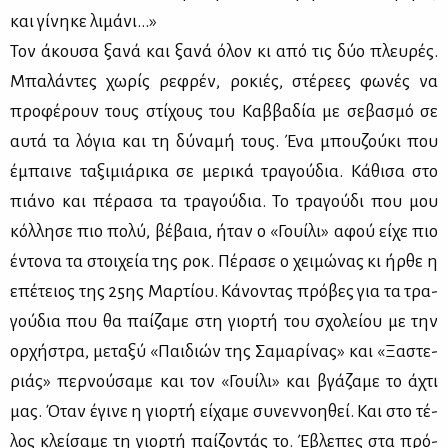
και γί­νη­κε λι­μά­νι...»
Τον άκου­σα ξα­νά και ξα­νά όλον κι από τις δύο πλευ­ρές.
Μπα­λά­ντες χω­ρίς ρε­φρέν, ρο­κιές, στέ­ρε­ες φω­νές να
προ­φέ­ρουν τους στί­χους του Καβ­βα­δία με σε­βα­σμό σε
αυ­τά τα λό­για και τη δύ­να­μή τους. Ένα μπου­ζού­κι που
έμπαι­νε τα­ξι­μιά­ρι­κα σε με­ρι­κά τρα­γού­δια. Κά­θι­σα στο
πιά­νο και πέ­ρα­σα τα τρα­γού­δια. Το τρα­γού­δι που μου
κόλ­λη­σε πιο πο­λύ, βέ­βαια, ήταν ο «Γουί­λι» αφού εί­χε πιο
έντο­να τα στοι­χεία της ροκ. Πέ­ρα­σε ο χει­μώ­νας κι ήρ­θε η
επέ­τειος της 25ης Μαρ­τί­ου. Κά­νο­ντας πρό­βες για τα τρα­
γού­δια που θα παί­ζα­με στη γιορ­τή του σχο­λεί­ου με την
ορ­χή­στρα, με­τα­ξύ «Παι­διών της Σα­μα­ρί­νας» και «Ξα­στε­
ριάς» περ­νού­σα­με και τον «Γουί­λι» και βγά­ζα­με το άχτι
μας. Όταν έγι­νε η γιορ­τή εί­χα­με συ­νεν­νοη­θεί. Και στο τέ­
λος κλεί­σα­με τη γιορ­τή παί­ζο­ντάς το. Έβλε­πες στα πρό­