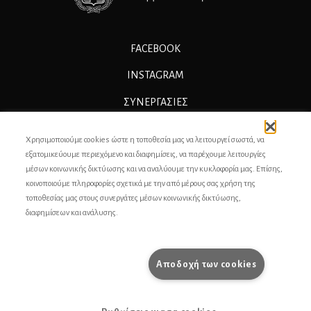
FACEBOOK
INSTAGRAM
ΣΥΝΕΡΓΑΣΊΕΣ
ΔΙΑΦΗΜΙΣΗ
Χρησιμοποιούμε cookies ώστε η τοποθεσία μας να λειτουργεί σωστά, να
ΕΠΙΚΟΙΝΩΝΙΑ
εξατομικεύουμε περιεχόμενο και διαφημίσεις, να παρέχουμε λειτουργίες
μέσων κοινωνικής δικτύωσης και να αναλύουμε την κυκλοφορία μας. Επίσης,
ΣΥΝΤΕΛΕΣΤΕΣ
κοινοποιούμε πληροφορίες σχετικά με την από μέρους σας χρήση της
τοποθεσίας μας στους συνεργάτες μέσων κοινωνικής δικτύωσης,
ΤΑΥΤΟΤΗΤΑ
διαφημίσεων και ανάλυσης.
ΠΡΟΣΩΠΙΚΆ ΔΕΔΟΜΈΝΑ
ΟΡΟΙ ΧΡΗΣΗΣ
Αποδοχή των cookies
pencilcase.gr