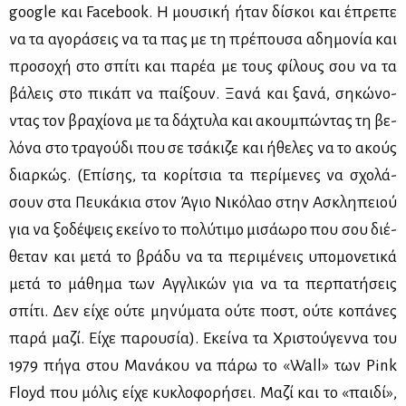
google και Facebook. Η μου­σι­κή ήταν δί­σκοι και έπρε­πε
να τα αγο­ρά­σεις να τα πας με τη πρέ­που­σα αδη­μο­νία και
προ­σο­χή στο σπί­τι και πα­ρέα με τους φί­λους σου να τα
βά­λεις στο πι­κάπ να παί­ξουν. Ξα­νά και ξα­νά, ση­κώ­νο­
ντας τον βρα­χί­ο­να με τα δά­χτυ­λα και ακου­μπώ­ντας τη βε­
λό­να στο τρα­γού­δι που σε τσά­κι­ζε και ήθε­λες να το ακούς
διαρ­κώς. (Επί­σης, τα κο­ρί­τσια τα πε­ρί­με­νες να σχο­λά­
σουν στα Πευ­κά­κια στον Άγιο Νι­κό­λαο στην Ασκλη­πειού
για να ξο­δέ­ψεις εκεί­νο το πο­λύ­τι­μο μι­σά­ω­ρο που σου διέ­
θε­ταν και με­τά το βρά­δυ να τα πε­ρι­μέ­νεις υπο­μο­νε­τι­κά
με­τά το μά­θη­μα των Αγ­γλι­κών για να τα περ­πα­τή­σεις
σπί­τι. Δεν εί­χε ού­τε μη­νύ­μα­τα ού­τε ποστ, ού­τε κο­πά­νες
πα­ρά μα­ζί. Εί­χε πα­ρου­σία). Εκεί­να τα Χρι­στού­γεν­να του
1979 πή­γα στου Μα­νά­κου να πά­ρω το «Wall» των Pink
Floyd που μό­λις εί­χε κυ­κλο­φο­ρή­σει. Μα­ζί και το «παι­δί»,