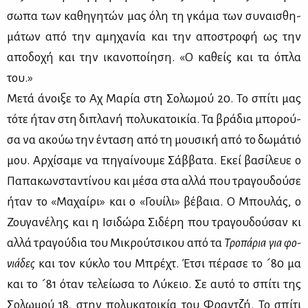
σω­πα των κα­θη­γη­τών μας όλη τη γκά­μα των συ­ναι­σθη­
μά­των από την αμη­χα­νία και την απο­στρο­φή ως την
απο­δο­χή και την ικα­νο­ποί­η­ση. «Ο κα­θείς και τα όπλα
του.»
Με­τά άνοι­ξε το Αχ Μα­ρία στη Σο­λω­μού 20. Το σπί­τι μας
τό­τε ήταν στη δι­πλα­νή πο­λυ­κα­τοι­κία. Τα βρά­δια μπο­ρού­
σα να ακούω την έντα­ση από τη μου­σι­κή από το δω­μά­τιό
μου. Αρ­χί­σα­με να πη­γαί­νου­με Σάβ­βα­τα. Εκεί βα­σί­λευε ο
Πα­πα­κων­στα­ντί­νου και μέ­σα στα αλ­λά που τρα­γου­δού­σε
ήταν το «Μα­χαί­ρι» και ο «Γουί­λι» βέ­βαια. Ο Μπου­λάς, ο
Ζου­γα­νέ­λης και η Ισι­δώ­ρα Σι­δέ­ρη που τρα­γου­δού­σαν κι
αλ­λά τρα­γού­δια του Μι­κρού­τσι­κου από τα
Τρο­πά­ρια για φο­
νιά­δες
και τον κύ­κλο του Μπρέ­χτ. Έτσι πέ­ρα­σε το ´80 μα
και το ´81 όταν τε­λεί­ω­σα το Λύ­κειο. Σε αυ­τό το σπί­τι της
Σο­λω­μού 18, στην πο­λυ­κα­τοι­κία του Φραν­τζή. Το σπί­τι