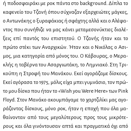
ή πο­δο­σφαι­ρά­κι με ροκ πά­ντα στο background. Δί­πλα το
κα­φε­νείο του Τζα­νή όπου σύ­χνα­ζαν εξαρ­χειώ­τες μά­γκες,
ο Αντω­νά­κης ο ξυ­ρα­φά­κιας ή σφά­χτης αλ­λά και ο Αλέ­φα­
ντος που συ­νή­θι­ζε να μας κά­νει με­τα­με­σο­νύ­κτιες δια­λέ­
ξεις επί πα­ντός του επι­στη­τού. Ο Τζα­νής ήταν και το
πρώ­το στέ­κι των Αναρ­χι­κών. Ήταν και ο Νι­κό­λας ο Ασι­
μος, μια κα­τη­γο­ρία από μό­νος του. Ο Κά­βου­ρας, ο Με­ρα­
κλής η τα­βέρ­να του Ασαρ­γιω­τά­κη, το Λη­μνια­κό. Στη Τρι­
κού­πη η Στρο­φή του Μα­νά­κου. Εκεί αγο­ρά­ζα­με δί­σκους.
Εκεί αγό­ρα­σα το 1975, μό­λις εί­χα μπει γυ­μνά­σιο, τον πρώ­
το μου δί­σκο που ήταν το «Wish you Were Here» των Pink
Floyd. Στον Μα­νά­κο ακου­μπά­γα­με το χαρ­τζι­λί­κι μας αγο­
ρά­ζο­ντας δί­σκους, μό­νο ροκ, ήταν η επο­χή που όλα μα­
θαί­νο­νταν από τους με­γα­λύ­τε­ρους προς τους μι­κρό­τε­
ρους και όλα γι­νό­ντου­σαν απτά και πραγ­μα­τι­κά όχι από