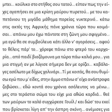
μπει... κού­λι­κο στο στή­θος σου τα­τού... εί­παν πως την εί­
χες αγα­πή­σει σε μια κρί­ση μαύ­ρου πυ­ρε­τού... με του κα­
πε­τά­νιου τη μι­γά­δα μά­θη­μα πο­ρεί­ας νυ­κτε­ρι­νό... κά­τω
στις ακτές της Αφρι­κής πά­νε χρό­νια τώ­ρα που κοι­μά­
σαι... απά­νω μου έχω πά­ντο­τε στη ζώ­νη μου σφιγ­μέ­νο...
μα εγώ θα σε συμ­βού­λευα κά­τι άλ­λο ν’ αγο­ρά­σεις... αφού
το θέ­λεις πά­ρ' το... χό­ρε­ψε πά­νω στο φτε­ρό του καρ­χα­
ρία... από παι­δί βια­ζό­μου­να μα τώ­ρα πάω κα­λιά μου... για
μια στιγ­μή αν με λύ­γι­σε σή­με­ρα δεν με ορί­ζει... κα­βά­λα­
γες ασέ­λω­το με δί­χως χα­λι­νά­ρι...Τί με κοι­τάς, θα σου θυ­μί­
σω εγώ που μ' εί­δες, στην άμ­μο επά­νω σ’ εί­χα ανά­στρο­φα
ζα­βώ­σει... εδώ κο­ντά σου χρό­νια ασά­λευ­τος να μέ­νω...
μες στο τε­ρά­στιο σώ­μα του εί­χε μια αθώα καρ­διά... θεέ
των μαύ­ρων το κα­λό συγ­χώ­ρε­σε Γουίλ / και δώ­σ' του εκεί
που βρί­σκε­ται λί­γη απ’ την άσπρη σκό­νη... ανέ­μι­σες για