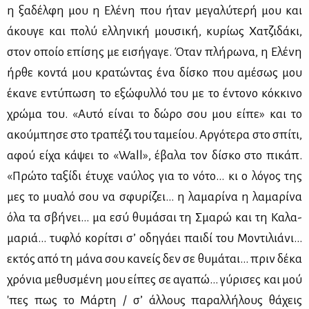
η ξα­δέλ­φη μου η Ελέ­νη που ήταν με­γα­λύ­τε­ρή μου και
άκου­γε και πο­λύ ελ­λη­νι­κή μου­σι­κή, κυ­ρί­ως Χα­τζι­δά­κι,
στον οποίο επί­σης με ει­σή­γα­γε. Όταν πλή­ρω­να, η Ελέ­νη
ήρ­θε κο­ντά μου κρα­τώ­ντας ένα δί­σκο που αμέ­σως μου
έκα­νε εντύ­πω­ση το εξώ­φυλ­λό του με το έντο­νο κόκ­κι­νο
χρώ­μα του. «Αυ­τό εί­ναι το δώ­ρο σου μου εί­πε» και το
ακού­μπη­σε στο τρα­πέ­ζι του τα­μεί­ου. Αρ­γό­τε­ρα στο σπί­τι,
αφού εί­χα κά­ψει το «Wall», έβα­λα τον δί­σκο στο πι­κάπ.
«Πρώ­το τα­ξί­δι έτυ­χε ναύ­λος για το νό­το... κι ο λό­γος της
μες το μυα­λό σου να σφυ­ρί­ζει... η λα­μα­ρί­να η λα­μα­ρί­να
όλα τα σβή­νει... μα εσύ θυ­μά­σαι τη Σμα­ρώ και τη Κα­λα­
μα­ριά... τυ­φλό κο­ρί­τσι σ’ οδη­γά­ει παι­δί του Μο­ντι­λιά­νι...
εκτός από τη μά­να σου κα­νείς δεν σε θυ­μά­ται... πριν δέ­κα
χρό­νια με­θυ­σμέ­νη μου εί­πες σε αγα­πώ... γύ­ρι­σες και μού
'πες πως το Μάρ­τη / σ’ άλ­λους πα­ραλ­λή­λους θά­χεις