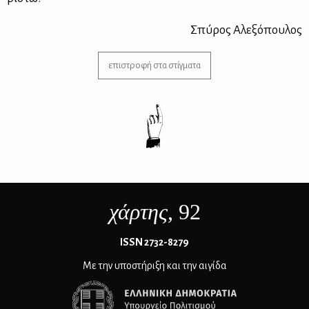
Σπύ­ρος Αλε­ξό­που­λος
επιστροφή στα στίγματα
χάρτης
, 92
ΙSSN 2732-8279
Με την υποστήριξη και την αιγίδα