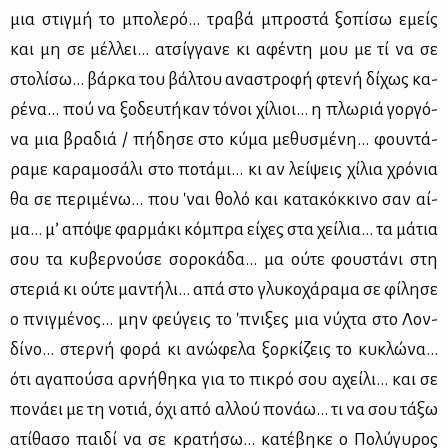
μια στιγ­μή το μπο­λε­ρό... τρα­βά μπρο­στά ξο­πί­σω εμείς
και μη σε μέλ­λει... ατσίγ­γα­νε κι αφέ­ντη μου με τί να σε
στο­λί­σω... βάρ­κα του βάλ­του ανα­στρο­φή φτε­νή δί­χως κα­
ρέ­να... πού να ξο­δευ­τή­καν τό­νοι χί­λιοι... η πλω­ριά γορ­γό­
να μια βρα­διά / πή­δη­σε στο κύ­μα με­θυ­σμέ­νη... φου­ντά­
ρα­με κα­ρα­μο­σά­λι στο πο­τά­μι... κι αν λεί­ψεις χί­λια χρό­νια
θα σε πε­ρι­μέ­νω... που 'ναι θο­λό και κα­τα­κόκ­κι­νο σαν αί­
μα... μ’ από­ψε φαρ­μά­κι κό­μπρα εί­χες στα χεί­λια... τα μά­τια
σου τα κυ­βερ­νού­σε σο­ρο­κά­δα... μα ού­τε φου­στά­νι στη
στε­ριά κι ού­τε μα­ντή­λι... απά στο γλυ­κο­χά­ρα­μα σε φί­λη­σε
ο πνιγ­μέ­νος... μην φεύ­γεις το 'πνι­ξες μια νύ­χτα στο Λον­
δί­νο... στερ­νή φο­ρά κι ανώ­φε­λα ξορ­κί­ζεις το κυ­κλώ­να...
ότι αγα­πού­σα αρ­νή­θη­κα για το πι­κρό σου αχεί­λι... και σε
πο­νά­ει με τη νο­τιά, όχι από αλ­λού πο­νάω... τι να σου τά­ξω
ατί­θα­σο παι­δί να σε κρα­τή­σω... κα­τέ­βη­κε ο Πο­λύ­γυ­ρος