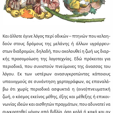
Και άλ­λο­τε έγι­νε λό­γος πε­ρί οδι­κών – πτη­νών που κε­λαη­
δούν στους δρό­μους της με­λά­νης ή άλ­λων υγρόρ­ρευ­
στων δια­δρο­μών, δη­λα­δή, που ακο­λου­θεί η ζωή ως διαρ­
κής προ­σο­μοί­ω­ση της λο­γο­τε­χνί­ας. Εδώ πρό­κει­ται για
πε­ριο­δι­κά, που συ­νι­στούν πνεύ­μο­νες της άνασ­σας του
λό­γου. Εκ των υστέ­ρων ανα­συ­γκρο­τώ­ντας κά­ποιους
υπαι­νιγ­μούς σε συ­νά­ντη­ση χαρ­το­γρά­φων, ας επα­να­λά­
βω ότι χω­ρίς πε­ριο­δι­κά ασφυ­κτιά η (οι­νο)πνευ­μα­τι­κή
ζωή, ο κό­σμος εκεί­νος μέ­θης, έξης και μέ­θε­ξης ή επι­κοι­
νω­νί­ας ιδε­ών και αι­σθη­τών πραγ­μά­των, που αδυ­να­τεί να
συ­γκρο­τη­θεί μό­νον από βι­βλία, όσο κα­λά ή κα­κά και αν