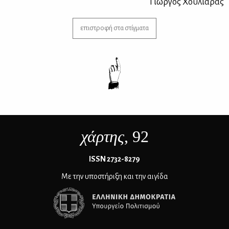
Γιώρ­γος Χου­λιά­ρας
επιστροφή στα στίγματα
χάρτης
, 92
ΙSSN 2732-8279
Με την υποστήριξη και την αιγίδα