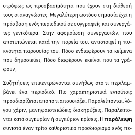
στρό­φως ως προ­σβα­σι­μό­τη­τα που έχουν στη διά­θε­σή
τους οι ανα­γνώ­στες. Με­γα­λύ­τε­ρη ωστό­σο ση­μα­σία έχει η
πρό­σβα­ση ενός πε­ριο­δι­κού σε συγ­γρα­φείς και συ­νερ­γά­
τες γε­νι­κό­τε­ρα. Στην αφο­μοί­ω­ση συ­νερ­γα­σιών, που
απο­τυ­πώ­νε­ται κα­τά την πο­ρεία του, αντι­στοι­χεί η πυ­
κνό­τη­τα πα­ρου­σί­ας του. Πό­σο εν­δια­φέ­ρουν τα κεί­με­να
που δη­μο­σιεύ­ει; Πό­σο δια­φέ­ρουν εκεί­νοι που τα γρά­
φουν;
Συ­ζη­τή­σεις επι­κε­ντρώ­νο­νται συ­νή­θως στο τι πε­ρι­λαμ­
βά­νει ένα πε­ριο­δι­κό. Πιο χα­ρα­κτη­ρι­στι­κά εντού­τοις
προσ­διο­ρί­ζε­ται από το τι απου­σιά­ζει. Πα­ρα­λεί­πο­νται, λό­
γου χά­ριν, μα­νη­φαι­στειώ­δεις δια­κη­ρύ­ξεις; Πα­ρα­λεί­πο­
νται κα­τά συ­γκυ­ρί­αν ή συ­γκύ­ριον κρί­σεις; Η
πα­ρά­λει­ψη
συ­νι­στά έναν τρί­το κα­θο­ρι­στι­κό προσ­διο­ρι­σμό ενός πε­