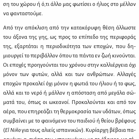
ση του χώ­ρου ή ό,τι άλ­λο μας φω­τί­σει ο ήλιος στο μέλ­λον
να φα­ντα­στού­με.
Από την από­κλι­ση από την κα­τα­κό­ρυ­φη θέ­ση άλ­λω­στε
του άξο­να της γης, ως προς το επί­πε­δο της πε­ρι­φο­ράς
της, εξαρ­τά­ται η πε­ριο­δι­κό­τη­τα των επο­χών, που δη­
μιουρ­γεί το πε­ρι­βάλ­λον όπου τα πά­ντα εν ζωή κι­νού­νται.
Οι επο­χές προη­γού­νται του χρό­νου στην καλ­λιέρ­γεια όχι
μό­νον των φυ­τών, αλ­λά και των αν­θρώ­πων. Αλ­λα­γές
επο­χών προ­κα­λεί όχι μό­νον η φω­τιά του ήλιου ή το φως,
αλ­λά και το νε­ρό ή μάλ­λον η από­στα­ση από με­γά­λα σώ­
μα­τά του, όπως οι ωκε­α­νοί. Προ­κα­λού­νται και από τον
αέ­ρα, που επη­ρε­ά­ζει τη θερ­μο­κρα­σία των υδά­των, όπως
συμ­βαί­νει με το φαι­νό­με­νο του παι­διού ή θεί­ου βρέ­φους
(
El
Ni
ñ
o
για τους αλιείς ισπα­νι­κών). Κυ­ρί­αρ­χη βέ­βαια πα­