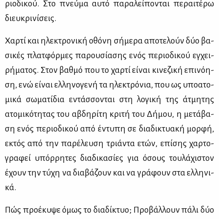
ριο­δι­κού. Στο πνεύ­μα αυ­τό πα­ρα­λεί­πο­νται πε­ραι­τέ­ρω
διευ­κρι­νί­σεις.
Χαρ­τί και ηλε­κτρο­νι­κή οθό­νη σή­με­ρα απο­τε­λούν δύο βα­
σι­κές πλατ­φόρ­μες πα­ρου­σί­α­σης ενός πε­ριο­δι­κού εγ­χει­
ρή­μα­τος. Στον βαθ­μό που το χαρ­τί εί­ναι κι­νε­ζι­κή επι­νό­η­
ση, ενώ εί­ναι ελ­λη­νο­γε­νή τα ηλε­κτρό­νια, που ως υπο­α­το­
μι­κά σω­μα­τί­δια εντάσ­σο­νται στη λο­γι­κή της άτμη­της
ατο­μι­κό­τη­τας του αβδη­ρί­τη κρι­τή του Δή­μου, η με­τά­βα­
ση ενός πε­ριο­δι­κού από έντυ­πη σε δια­δι­κτυα­κή μορ­φή,
εκτός από την πα­ρέ­λευ­ση τριά­ντα ετών, επί­σης χαρ­το­
γρα­φεί υπόρ­ρη­τες δια­δι­κα­σί­ες για όσους του­λά­χι­στον
έχουν την τύ­χη να δια­βά­ζουν και να γρά­φουν στα ελ­λη­νι­
κά.
Πώς προ­έ­κυ­ψε όμως το δια­δί­κτυο; Προ­βάλ­λουν πά­λι δύο