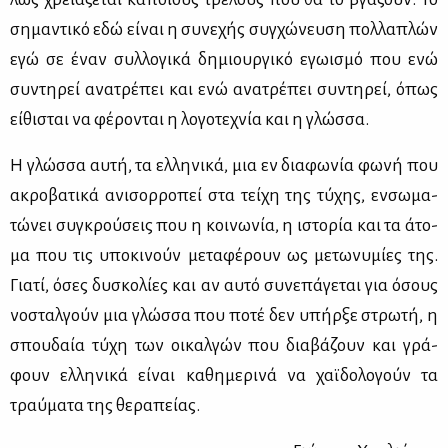
ση­μα­ντι­κό εδώ εί­ναι η συ­νε­χής συγ­χώ­νευ­ση πολ­λα­πλών
εγώ σε έναν συλ­λο­γι­κά δη­μιουρ­γι­κό εγω­ι­σμό που ενώ
συ­ντη­ρεί ανα­τρέ­πει και ενώ ανα­τρέ­πει συ­ντη­ρεί, όπως
εί­θι­σται να φέ­ρο­νται η λο­γο­τε­χνία και η γλώσ­σα.
Η γλώσ­σα αυ­τή, τα ελ­λη­νι­κά, μια εν δια­φω­νία φω­νή που
ακρο­βα­τι­κά ανι­σορ­ρο­πεί στα τεί­χη της τύ­χης, εν­σω­μα­
τώ­νει συ­γκρού­σεις που η κοι­νω­νία, η ιστο­ρία και τα άτο­
μα που τις υπο­κι­νούν με­τα­φέ­ρουν ως με­τω­νυ­μί­ες της.
Για­τί, όσες δυ­σκο­λί­ες και αν αυ­τό συ­νε­πά­γε­ται για όσους
νο­σταλ­γούν μια γλώσ­σα που πο­τέ δεν υπήρ­ξε στρω­τή, η
σπου­δαία τύ­χη των οι­καλ­γών που δια­βά­ζουν και γρά­
φουν ελ­λη­νι­κά εί­ναι κα­θη­με­ρι­νά να χαϊ­δο­λο­γούν τα
τραύ­μα­τα της θε­ρα­πεί­ας.