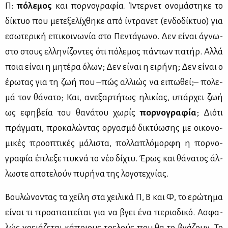
Π:
πό­λε­μος
και πορ­νο­γρα­φία. Ίντερ­νετ ονο­μά­στη­κε το
δί­κτυο που με­τε­ξε­λί­χθη­κε από ίντρα­νετ (εν­δο­δί­κτυο) για
εσω­τε­ρι­κή επι­κοι­νω­νία στο Πε­ντά­γω­νο. Δεν εί­ναι άγνω­
στο στους ελ­λη­νί­ζο­ντες ότι πό­λε­μος πά­ντων πα­τήρ. Αλ­λά
ποια εί­ναι η μη­τέ­ρα όλων; Δεν εί­ναι η ει­ρή­νη; Δεν εί­ναι ο
έρω­τας για τη ζωή που –πώς αλ­λιώς να ει­πω­θεί;– πο­λε­
μά τον θά­να­το; Και, ανε­ξαρ­τή­τως ηλι­κί­ας, υπάρ­χει ζωή
ως εφη­βεία του θα­νά­του χω­ρίς
πορ­νο­γρα­φία
; Διό­τι
πράγ­μα­τι, προ­κα­λώ­ντας ορ­γα­σμό δι­κτύ­ω­σης με οι­κο­νο­
μι­κές προ­ο­πτι­κές μά­λι­στα, πολ­λα­πλό­μορ­φη η πορ­νο­
γρα­φία έπλε­ξε πυ­κνά το νέο δί­χτυ. Έρως και θά­να­τος άλ­
λω­στε απο­τε­λούν πυ­ρή­να της λο­γο­τε­χνί­ας.
Βου­λώ­νο­ντας τα χεί­λη στα χει­λι­κά Π, Β και Φ, το ερώ­τη­μα
εί­ναι τι προ­α­παι­τεί­ται για να βγει ένα πε­ριο­δι­κό. Ασφα­
λώς χρειά­ζε­ται κά­ποιους τρε­λούς που θα το βγά­ζουν. Το