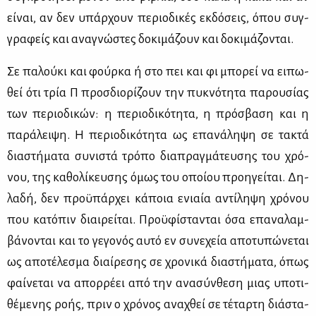
εί­ναι, αν δεν υπάρ­χουν πε­ριο­δι­κές εκ­δό­σεις, όπου συγ­
γρα­φείς και ανα­γνώ­στες δο­κι­μά­ζουν και δο­κι­μά­ζο­νται.
Σε πα­λού­κι και φούρ­κα ή στο πει και φι μπο­ρεί να ει­πω­
θεί ότι τρία Π προσ­διο­ρί­ζουν την πυ­κνό­τη­τα πα­ρου­σί­ας
των πε­ριο­δι­κών: η πε­ριο­δι­κό­τη­τα, η πρό­σβα­ση και η
πα­ρά­λει­ψη. Η πε­ριο­δι­κό­τη­τα ως επα­νά­λη­ψη σε τα­κτά
δια­στή­μα­τα συ­νι­στά τρό­πο δια­πραγ­μά­τευ­σης του χρό­
νου, της κα­θο­λί­κευ­σης όμως του οποί­ου προη­γεί­ται. Δη­
λα­δή, δεν προ­ϋ­πάρ­χει κά­ποια ενιαία αντί­λη­ψη χρό­νου
που κα­τό­πιν διαι­ρεί­ται. Προ­ϋ­φί­στα­νται όσα επα­να­λαμ­
βά­νο­νται και το γε­γο­νός αυ­τό εν συ­νε­χεία απο­τυ­πώ­νε­ται
ως απο­τέ­λε­σμα διαί­ρε­σης σε χρο­νι­κά δια­στή­μα­τα, όπως
φαί­νε­ται να απορ­ρέ­ει από την ανα­σύν­θε­ση μιας υπο­τι­
θέ­με­νης ρο­ής, πριν ο χρό­νος ανα­χθεί σε τέ­ταρ­τη διά­στα­