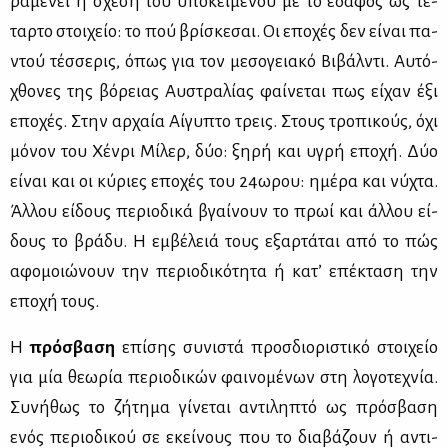
ρα­μέ­νει η σχέ­ση του υπο­κει­μέ­νου με το έδα­φος ως τέ­
ταρ­το στοι­χείο: το πού βρί­σκε­σαι. Οι επο­χές δεν εί­ναι πα­
ντού τέσ­σε­ρις, όπως για τον με­σο­γεια­κό Βι­βάλ­ντι. Αυ­τό­
χθο­νες της βό­ρειας Αυ­στρα­λί­ας φαί­νε­ται πως εί­χαν έξι
επο­χές. Στην αρ­χαία Αί­γυ­πτο τρεις. Στους τρο­πι­κούς, όχι
μό­νον του Χέν­ρι Μί­λερ, δύο: ξη­ρή και υγρή επο­χή. Δύο
εί­ναι και οι κύ­ριες επο­χές του 24ω­ρου: ημέ­ρα και νύ­χτα.
Άλ­λου εί­δους πε­ριο­δι­κά βγαί­νουν το πρωί και άλ­λου εί­
δους το βρά­δυ. Η εμ­βέ­λειά τους εξαρ­τά­ται από το πώς
αφο­μοιώ­νουν την πε­ριο­δι­κό­τη­τα ή κα­τ’ επέ­κτα­ση την
επο­χή τους.
Η
πρό­σβα­ση
επί­σης συ­νι­στά προσ­διο­ρι­στι­κό στοι­χείο
για μία θε­ω­ρία πε­ριο­δι­κών φαι­νο­μέ­νων στη λο­γο­τε­χνία.
Συ­νή­θως το ζή­τη­μα γί­νε­ται αντι­λη­πτό ως πρό­σβα­ση
ενός πε­ριο­δι­κού σε εκεί­νους που το δια­βά­ζουν ή αντι­