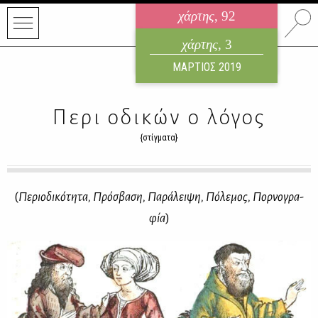
χάρτης
, 92
ηλεκτρονικό περιοδικό
χάρτης
, 3
ΑΥΓΟΥΣΤΟΣ 2026
ΜΑΡΤΙΟΣ 2019
Περι οδικών ο λόγος
{στίγματα}
(
Πε­ριο­δι­κό­τη­τα, Πρό­σβα­ση, Π­αράλειψη, Πό­λε­μος, Πορ­νο­γρα­
φία
)