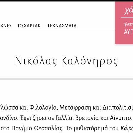
χ
ηλεκ
ΕΧΝΕΣ
ΤΟ ΧΑΡΤΑΚΙ
ΤΕΧΝΑΣΜΑΤΑ
ΑΥΓ
Νικόλας Καλόγηρος
λώσ­σα και Φι­λο­λο­γία, Με­τά­φρα­ση και Δια­πο­λι­τι­σμι
ον­δί­νο. Έχει ζή­σει σε Γαλ­λία, Βρε­τα­νία και Αί­γυ­πτο.
ς στο Παν/μιο Θεσ­σα­λί­ας. Το μυ­θι­στό­ρη­μά του
Κάι­ρ