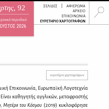
άρτης
, 92
|
ΣΕΛΙΔΕΣ
ΑΦΙΕΡΩΜΑ
ΑΡΧΕΙΟ
ΕΠΙΚΟΙΝΩΝΙΑ
τρονικό περιοδικό
ΕΥΡΕΤΗΡΙΟ ΧΑΡΤΟΓΡΑΦΩΝ
ΟΥΣΤΟΣ 2026
ευρετήριο χαρτογράφων
­κή Επι­κοι­νω­νία, Ευ­ρω­παϊ­κή Λο­γο­τε­χνία
 Εί­ναι κα­θη­γη­τής αγ­γλι­κών, με­τα­φρα­στής
ο, Μη­τέ­ρα του Κό­σμου
(2019) κυ­κλο­φό­ρη­σε