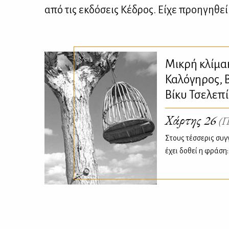
από τις εκ­δό­σεις Κέ­δρος. Εί­χε προη­γη­θεί
Μικρή κλίμα
Καλόγηρος, 
Βίκυ Τσελεπ
Χάρτης 26
(Π
Στους τέσσερις συγ
έχει δοθεί η φράση