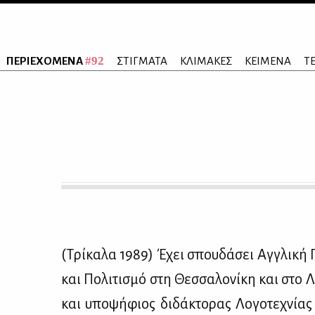
#92
ΠΕΡΙΕΧΟΜΕΝΑ
ΣΤΙΓΜΑΤΑ
ΚΛΙΜΑΚΕΣ
ΚΕΙΜΕΝΑ
Τ
(Τρί­κα­λα 1989) Έχει σπου­δά­σει Αγ­γλι­κή Γ
και Πο­λι­τι­σμό στη Θεσ­σα­λο­νί­κη και στο Λ
και υπο­ψή­φιος δι­δά­κτο­ρας Λο­γο­τε­χνί­α