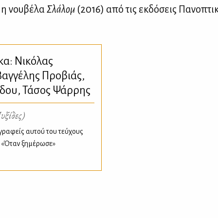
 η νου­βέ­λα
Σλά­λομ
(2016) από τις εκ­δό­σεις Πα­νο­πτι­
κα: Νικόλας
Βαγγέλης Προβιάς,
ίδου, Τάσος Ψάρρης
υξίδες)
γραφείς αυτού του τεύχους
: «Όταν ξημέρωσε»