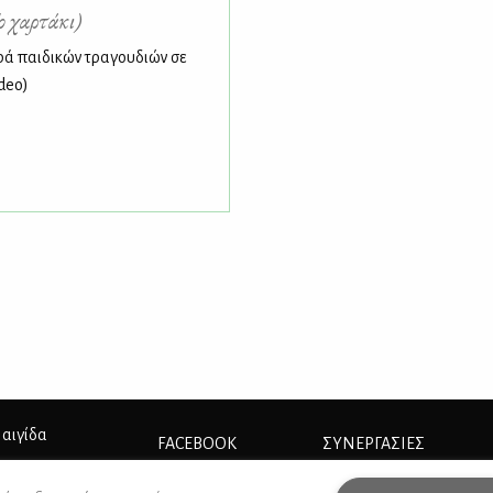
ο χαρτάκι)
ρά παιδικών τραγουδιών σε
deo)
 αιγίδα
FACEBOOK
ΣΥΝΕΡΓΑΣΊΕΣ
INSTAGRAM
ΔΙΑΦΗΜΙΣΗ