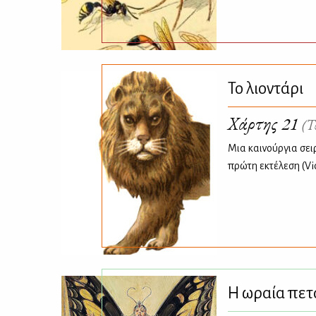
Το λιοντάρι
Χάρτης 21
(Τ
Μια καινούργια σει
πρώτη εκτέλεση (Vi
Η ωραία πε