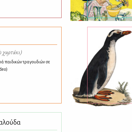
ο χαρτάκι)
ρά παιδικών τραγουδιών σε
deo)
ταλούδα