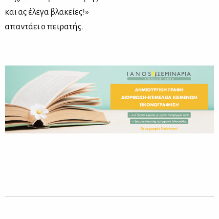
και ας έλεγα βλακείες!»
απαντάει ο πειρατής.