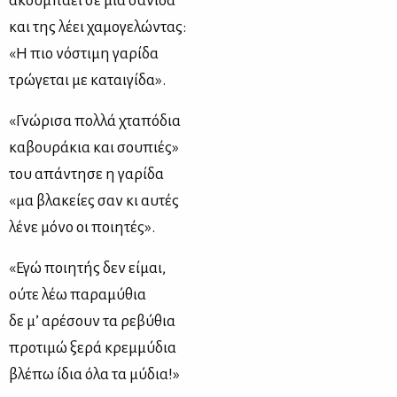
ακουμπάει σε μια σανίδα
και της λέει χαμογελώντας:
«Η πιο νόστιμη γαρίδα
τρώγεται με καταιγίδα».
«Γνώρισα πολλά χταπόδια
καβουράκια και σουπιές»
του απάντησε η γαρίδα
«μα βλακείες σαν κι αυτές
λένε μόνο οι ποιητές».
«Εγώ ποιητής δεν είμαι,
ούτε λέω παραμύθια
δε μ’ αρέσουν τα ρεβύθια
προτιμώ ξερά κρεμμύδια
βλέπω ίδια όλα τα μύδια!»