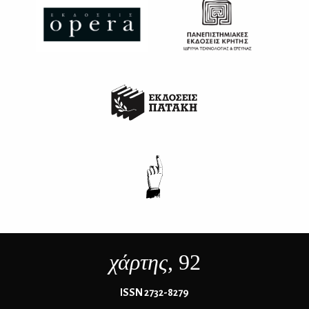
χάρτης
, 92
ΙSSN 2732-8279