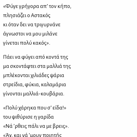
«Φύγε γρήγορα απ’ τον κήπο,
πλησιάζει ο Aστακός
κι όταν δει να τριγυρνάνε
άγνωστοι να μου μιλάνε
γίνεται πολύ κακός».
Πάει να φύγει από κοντά της
μα σκοντάφτει στα μαλλιά της
μπλέκονται χιλιάδες ψάρια
στρείδια, φύκια, καλαμάρια
γίνονται μαλλιά-κουβάρια.
«Πολύ χάρηκα που σ’ είδα!»
του ψιθύρισε η γαρίδα
«Νά ’ρθεις πάλι να με βρεις».
«Άχ, και νά ’μουν ποιητής