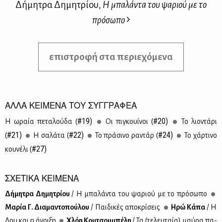
Δήμητρα Δημητρίου,
Η μπαλάντα του ψαριού με το
πρόσωπο
επιστροφή στα περιεχόμενα
ΑΛΛΑ ΚΕΙΜΕΝΑ ΤΟΥ ΣΥΓΓΡΑΦΕΑ
#19)
#20)
Η ωραία πε­τα­λού­δα (
Οι πι­γκουί­νοι (
Το λιο­ντά­ρι
#21)
#22)
#24)
(
Η σα­λά­τα (
Το πρά­σι­νο ρα­ντάρ (
Το χάρ­τι­νο
#27)
κου­νέ­λι (
ΣΧΕΤΙΚΑ ΚΕΙΜΕΝΑ
Δή­μη­τρα Δη­μη­τρί­ου
/ Η μπα­λά­ντα του ψα­ριού με το πρό­σω­πο
Μα­ρία Γ. Δια­μα­ντο­πού­λου
/ Παι­δι­κές απο­κρί­σεις
Ηρώ Κά­πα
/ Η
Λου και η άνοι­ξη
Χλόη Κου­τσου­μπέ­λη
/ Τα (τε­λευ­ταία) μαύ­ρα πα­