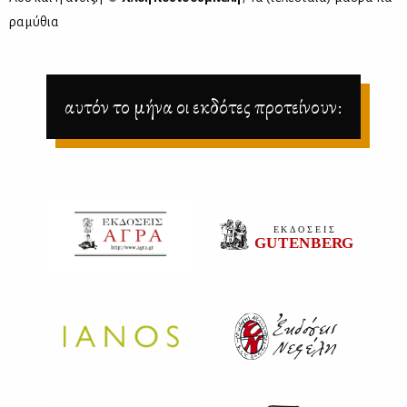
ρα­μύ­θια
αυτόν το μήνα οι εκδότες προτείνουν: