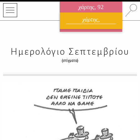
χάρτης
, 92
ηλεκτρονικό περιοδικό
χάρτης
,
ΑΥΓΟΥΣΤΟΣ 2026
Ημερολόγιο Σεπτεμβρίου
{στίγματα}