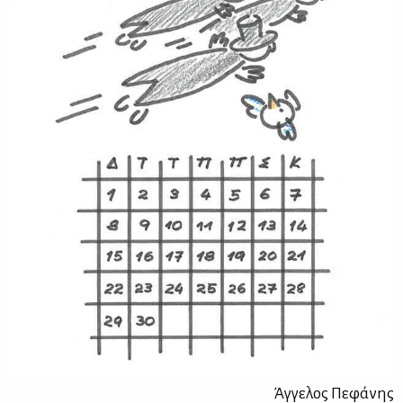
Άγ­γε­λος Πε­φά­νης