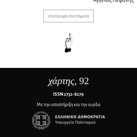
Άγ­γε­λος Πε­φά­νης
επιστροφή στα στίγματα
χάρτης
, 92
ΙSSN 2732-8279
Με την υποστήριξη και την αιγίδα