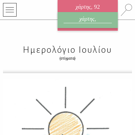
χάρτης
, 92
ηλεκτρονικό περιοδικό
χάρτης
,
ΑΥΓΟΥΣΤΟΣ 2026
Ημερολόγιο Ioυλίου
{στίγματα}