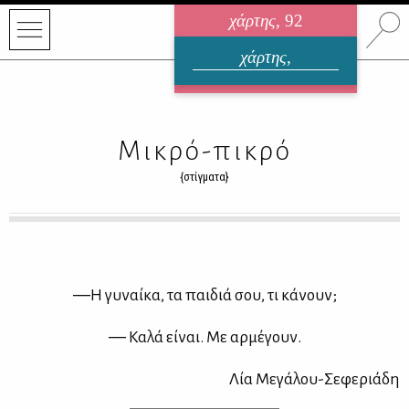
χάρτης
, 92
ηλεκτρονικό περιοδικό
χάρτης
,
ΑΥΓΟΥΣΤΟΣ 2026
Μικρό-πικρό
{στίγματα}
―Η γυ­ναί­κα, τα παι­διά σου, τι κά­νουν;
― Κα­λά εί­ναι. Με αρ­μέ­γουν.
Λία Με­γά­λου-Σε­φε­ριά­δη