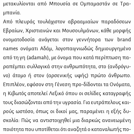
με­τα­κυ­λί­ο­νται από Μπου­σία σε Ομπα­μα­στάν σε Τρα­
μπα­νία.
Από πλευ­ράς του­λά­χι­στον αβρα­α­μιαί­ων πα­ρα­δό­σε­ων
Εβραί­ων, Χρι­στια­νών και Μου­σουλ­μά­νων, κά­θε μορ­φής
ονο­μα­το­δο­σία ανά­γε­ται στον γεν­νή­το­ρα των brand
names ονό­μα­τι Αδάμ, λο­γο­παι­γνιω­δώς δη­μιουρ­γη­μέ­νο
από τη γη (adamah), με όνο­μα που κα­τά πε­ρί­πτω­ση πα­
ρα­πέ­μπει συλ­λο­γι­κά στην αν­θρω­πό­τη­τα, στο (αν­δρό­γυ­
νο) άτο­μο ή στον (αρ­σε­νι­κής υφής) πρώ­το άν­θρω­πο.
Επι­πλέ­ον, εφό­σον στη Γέ­νε­ση προ-δί­δο­νται τα Ονό­μα­τα,
η Κι­βω­τός απο­τε­λεί Λε­ξι­κό όπου οι σε­λί­δες κα­τα­γρα­φής
τους δια­σώ­ζο­νται από την υγρα­σία. Για ευ­τρά­πε­λους και­
ρούς ωστό­σο, όπως οι δι­κοί μας, πα­ρα­μέ­νει η εξής δυ­
σκο­λία: Πώς να αντι­στοι­χη­θεί μια διαρ­κώς ανα­νε­ω­μέ­νη
ποιό­τη­τα που υπο­τί­θε­ται ότι ανα­ζη­τά ο κα­τα­να­λω­τής πο­