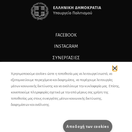
FACEBOOK
INSTAGRAM
ΣΥΝΕΡΓΑΣΊΕΣ
ΔΙΑΦΗΜΙΣΗ
Χρησιμοποιούμε cookies ώστε η τοποθεσία μας να λειτουργεί σωστά, να
ΕΠΙΚΟΙΝΩΝΙΑ
εξατομικεύουμε περιεχόμενο και διαφημίσεις, να παρέχουμε λειτουργίες
μέσων κοινωνικής δικτύωσης και να αναλύουμε την κυκλοφορία μας. Επίσης,
ΣΥΝΤΕΛΕΣΤΕΣ
κοινοποιούμε πληροφορίες σχετικά με την από μέρους σας χρήση της
τοποθεσίας μας στους συνεργάτες μέσων κοινωνικής δικτύωσης,
ΤΑΥΤΟΤΗΤΑ
διαφημίσεων και ανάλυσης.
ΠΡΟΣΩΠΙΚΆ ΔΕΔΟΜΈΝΑ
ΟΡΟΙ ΧΡΗΣΗΣ
Αποδοχή των cookies