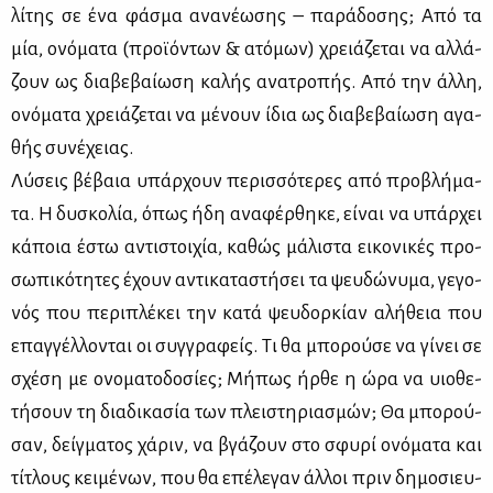
λί­της σε ένα φά­σμα ανα­νέ­ω­σης – πα­ρά­δο­σης; Από τα
μία, ονό­μα­τα (προ­ϊ­ό­ντων & ατό­μων) χρειά­ζε­ται να αλ­λά­
ζουν ως δια­βε­βαί­ω­ση κα­λής ανα­τρο­πής. Από την άλ­λη,
ονό­μα­τα χρειά­ζε­ται να μέ­νουν ίδια ως δια­βε­βαί­ω­ση αγα­
θής συ­νέ­χειας.
Λύ­σεις βέ­βαια υπάρ­χουν πε­ρισ­σό­τε­ρες από προ­βλή­μα­
τα. Η δυ­σκο­λία, όπως ήδη ανα­φέρ­θη­κε, εί­ναι να υπάρ­χει
κά­ποια έστω αντι­στοι­χία, κα­θώς μά­λι­στα ει­κο­νι­κές προ­
σω­πι­κό­τη­τες έχουν αντι­κα­τα­στή­σει τα ψευ­δώ­νυ­μα, γε­γο­
νός που πε­ρι­πλέ­κει την κα­τά ψευ­δορ­κί­αν αλή­θεια που
επαγ­γέλ­λο­νται οι συγ­γρα­φείς. Τι θα μπο­ρού­σε να γί­νει σε
σχέ­ση με ονο­μα­το­δο­σί­ες; Μή­πως ήρ­θε η ώρα να υιο­θε­
τή­σουν τη δια­δι­κα­σία των πλει­στη­ρια­σμών; Θα μπο­ρού­
σαν, δείγ­μα­τος χά­ριν, να βγά­ζουν στο σφυ­ρί ονό­μα­τα και
τί­τλους κει­μέ­νων, που θα επέ­λε­γαν άλ­λοι πριν δη­μο­σιευ­