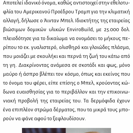
Απο­τε­λεί ιδα­νι­κό όνο­μα, κα­θώς αντι­στοι­χεί στην εθε­λο­τυ­
φλία του Αμε­ρι­κα­νού Προ­έ­δρου Τραμπ για την κλι­μα­τι­κή
αλ­λα­γή, δή­λω­σε ο Άι­νταν Μπελ. Ιδιο­κτή­της της εται­ρεί­ας
βιώ­σι­μων δο­μι­κών υλι­κών EnviroBuild, με 25.000 δολ.
πλειο­δό­τη­σε για το δι­καί­ω­μα να ονο­μά­σει το μή­κους πε­
ρί­που 10 εκ. γυα­λι­στε­ρό, ολι­σθη­ρό και γλοιώ­δες πλά­σμα,
που μοιά­ζει με σκου­λή­κι και περ­νά τη ζωή του κά­τω από
τη γη. Δια­κρί­νο­ντας ανά­με­σα σε σκο­τά­δι και φως, μό­νο
μαύ­ρο ή άσπρο βλέ­πει τον κό­σμο, όπως και εκεί­νος που
το όνο­μα του φέ­ρει, εί­πε επί­σης ο Μπελ, κρού­ο­ντας κώ­
δω­να ευαι­σθη­σί­ας για το πε­ρι­βάλ­λον και την επι­κοι­νω­
νια­κή προ­βο­λή της εται­ρεί­ας του. Τα δερ­μό­φι­δα έχουν
ένα επι­πλέ­ον στρώ­μα δέρ­μα­τος, που τα μι­κρά τους μπο­
ρούν να φά­νε αφού το ξε­φλου­δί­σουν.