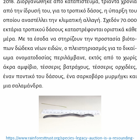
2018. Διορ­γα­νώ­θη­κε από κα­τα­πί­στευ­μα, τριά­ντα χρό­νια
από την ίδρυ­σή του, για το τρο­πι­κό δά­σος, η ύπαρ­ξη του
οποί­ου ανα­στέλ­λει την κλι­μα­τι­κή αλ­λα­γή. Σχε­δόν 70.000
εκτά­ρια τρο­πι­κού δά­σους κα­τα­στρέ­φο­νται ορι­στι­κά κά­θε
μέ­ρα. Με τα έσο­δα να στη­ρί­ζουν την προ­στα­σία βιό­το­
πων δώ­δε­κα νέ­ων ει­δών, ο πλει­στη­ρια­σμός για το δι­καί­
ω­μα ονο­μα­το­δο­σί­ας πε­ρι­λάμ­βα­νε, εκτός από το χω­ρίς
άκρα αμ­φί­βιο, τέσ­σε­ρις βα­τρά­χους, τέσ­σε­ρις ορ­χι­δέ­ες,
έναν πο­ντι­κό του δά­σους, ένα σαρ­κο­βό­ρο μυρ­μή­γκι και
μια σα­λα­μάν­δρα.
https://​www.​rai​nfor​estt​rust.​org/​species-​legacy-​auction-​is-​a-​res​ound​ing-​