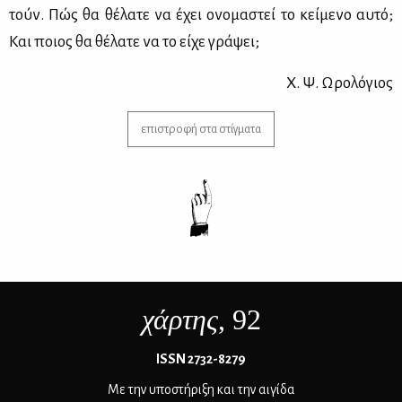
τούν. Πώς θα θέ­λα­τε να έχει ονο­μα­στεί το κεί­με­νο αυ­τό;
Και ποιος θα θέ­λα­τε να το εί­χε γρά­ψει;
Χ. Ψ. Ωρο­λό­γιος
επιστροφή στα στίγματα
χάρτης
, 92
ΙSSN 2732-8279
Με την υποστήριξη και την αιγίδα