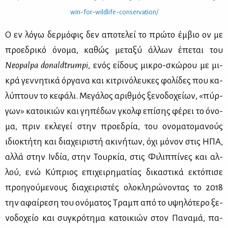
win-​for-​wil​dlif​e-​con​serv​atio​n/
Ο εν λό­γω δερ­μό­φις δεν απο­τε­λεί το πρώ­το έμ­βιο ον με
προ­ε­δρι­κό όνο­μα, κα­θώς με­τα­ξύ άλ­λων έπε­ται του
Neopalpa donaldtrumpi
, ενός εί­δους μι­κρο-σκώ­ρου με μι­
κρά γεν­νη­τι­κά όρ­γα­να και κι­τρι­νό­λευ­κες φο­λί­δες που κα­
λύ­πτουν το κε­φά­λι. Με­γά­λος αριθ­μός ξε­νο­δο­χεί­ων, «πύρ­
γων» κα­τοι­κιών και γη­πέ­δων γκολφ επί­σης φέ­ρει το όνο­
μα, πριν εκλε­γεί στην προ­ε­δρία, του ονο­μα­το­μα­νούς
ιδιο­κτή­τη και δια­χει­ρι­στή ακι­νή­των, όχι μό­νον στις ΗΠΑ,
αλ­λά στην Ιν­δία, στην Τουρ­κία, στις Φι­λιπ­πί­νες και αλ­
λού, ενώ Κύ­πριος επι­χει­ρη­μα­τί­ας δι­κα­στι­κά εκτό­πι­σε
προη­γού­με­νους δια­χει­ρι­στές ολο­κλη­ρώ­νο­ντας το 2018
την αφαί­ρε­ση του ονό­μα­τος Τραμπ από το υψη­λό­τε­ρο ξε­
νο­δο­χείο και συ­γκρό­τη­μα κα­τοι­κιών στον Πα­να­μά, πα­