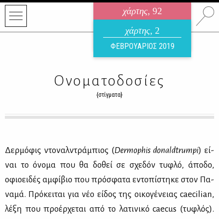
χάρτης
, 92
ηλεκτρονικό περιοδικό
χάρτης
, 2
ΑΥΓΟΥΣΤΟΣ 2026
ΦΕΒΡΟΥΑΡΙΟΣ 2019
Ονοματοδοσίες
{στίγματα}
Δερ­μό­φις ντο­ναλ­ντρά­μπιος (
Dermophis donaldtrumpi
) εί­
ναι το όνο­μα που θα δο­θεί σε σχε­δόν τυ­φλό, άπο­δο,
οφιοει­δές αμ­φί­βιο που πρό­σφα­τα εντο­πί­στη­κε στον Πα­
να­μά. Πρό­κει­ται για νέο εί­δος της οι­κο­γέ­νειας caecilian,
λέ­ξη που προ­έρ­χε­ται από το λα­τι­νι­κό caecus (τυ­φλός).