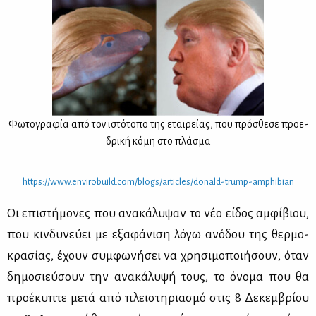
Φω­το­γρα­φία από τον ιστό­το­πο της εται­ρεί­ας, που πρό­σθε­σε προ­ε­
δρι­κή κό­μη στο πλά­σμα
https://​www.​env​irob​uild.​com/​blogs/​art​icle​s/​donald-​trump-​amp​hibi​an
Οι επι­στή­μο­νες που ανα­κά­λυ­ψαν το νέο εί­δος αμ­φί­βιου,
που κιν­δυ­νεύ­ει με εξα­φά­νι­ση λό­γω ανό­δου της θερ­μο­
κρα­σί­ας, έχουν συμ­φω­νή­σει να χρη­σι­μο­ποι­ή­σουν, όταν
δη­μο­σιεύ­σουν την ανα­κά­λυ­ψή τους, το όνο­μα που θα
προ­έ­κυ­πτε με­τά από πλει­στη­ρια­σμό στις 8 Δε­κεμ­βρί­ου