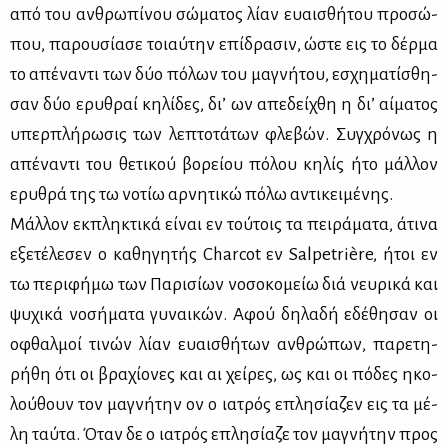
από του αν­θρω­πί­νου σώ­μα­τος λί­αν ευαι­σθή­του προ­σώ­
που, πα­ρου­σί­α­σε τοιαύ­την επί­δρα­σιν, ώστε εις το δέρ­μα
το απέ­να­ντι των δύο πό­λων του μα­γνή­του, εσχη­μα­τί­σθη­
σαν δύο ερυ­θραί κη­λί­δες, δι’ ων απε­δεί­χθη η δι’ αί­μα­τος
υπερ­πλή­ρω­σις των λε­πτο­τά­των φλε­βών. Συγ­χρό­νως η
απέ­να­ντι του θε­τι­κού βο­ρεί­ου πό­λου κη­λίς ήτο μάλ­λον
ερυ­θρά της τω νο­τίω αρ­νη­τι­κώ πό­λω αντι­κει­μέ­νης.
Μάλ­λον εκ­πλη­κτι­κά εί­ναι εν τού­τοις τα πει­ρά­μα­τα, άτι­να
εξε­τέ­λε­σεν ο κα­θη­γη­τής Charcot εν Salpetrière, ήτοι εν
τω πε­ρι­φή­μω των Πα­ρι­σί­ων νο­σο­κο­μείω διά νευ­ρι­κά και
ψυ­χι­κά νο­σή­μα­τα γυ­ναι­κών. Αφού δη­λα­δή εδέ­θη­σαν οι
οφθαλ­μοί τι­νών λί­αν ευαι­σθή­των αν­θρώ­πων, πα­ρε­τη­
ρή­θη ότι οι βρα­χί­ο­νες και αι χεί­ρες, ως και οι πό­δες ηκο­
λού­θουν τον μα­γνή­την ον ο ια­τρός επλη­σί­α­ζεν εις τα μέ­
λη ταύ­τα. Όταν δε ο ια­τρός επλη­σί­α­ζε τον μα­γνή­την προς