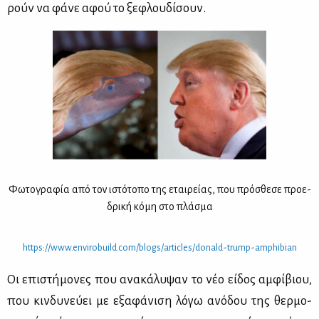
ρούν να φά­νε αφού το ξε­φλου­δί­σουν.
Φω­το­γρα­φία από τον ιστό­το­πο της εται­ρεί­ας, που πρό­σθε­σε προ­ε­
δρι­κή κό­μη στο πλά­σμα
https://​www.​env​irob​uild.​com/​blogs/​art​icle​s/​donald-​trump-​amp​hibi​an
Οι επι­στή­μο­νες που ανα­κά­λυ­ψαν το νέο εί­δος αμ­φί­βιου,
που κιν­δυ­νεύ­ει με εξα­φά­νι­ση λό­γω ανό­δου της θερ­μο­