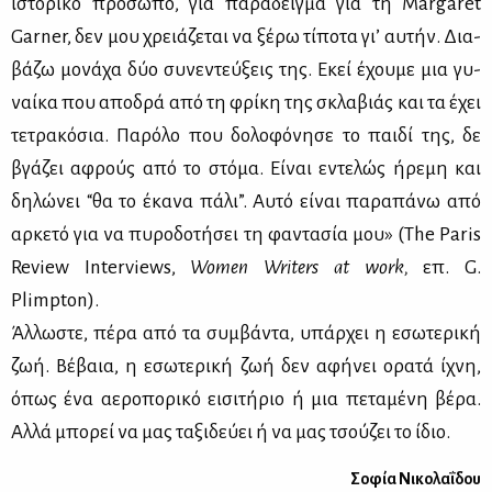
ιστο­ρι­κό πρό­σω­πο, για πα­ρά­δειγ­μα για τη Margaret
Garner, δεν μου χρειά­ζε­ται να ξέ­ρω τί­πο­τα γι’ αυ­τήν. Δια­
βά­ζω μο­νά­χα δύο συ­νε­ντεύ­ξεις της. Εκεί έχου­με μια γυ­
ναί­κα που απο­δρά από τη φρί­κη της σκλα­βιάς και τα έχει
τε­τρα­κό­σια. Πα­ρό­λο που δο­λο­φό­νη­σε το παι­δί της, δε
βγά­ζει αφρούς από το στό­μα. Εί­ναι εντε­λώς ήρε­μη και
δη­λώ­νει “θα το έκα­να πά­λι”. Αυ­τό εί­ναι πα­ρα­πά­νω από
αρ­κε­τό για να πυ­ρο­δο­τή­σει τη φα­ντα­σία μου» (The Paris
Review Interviews,
Women
Writers
at
work
,
επ. G.
Plimpton).
Άλ­λω­στε, πέ­ρα από τα συμ­βά­ντα, υπάρ­χει η εσω­τε­ρι­κή
ζωή. Βέ­βαια, η εσω­τε­ρι­κή ζωή δεν αφή­νει ορα­τά ίχνη,
όπως ένα αε­ρο­πο­ρι­κό ει­σι­τή­ριο ή μια πε­τα­μέ­νη βέ­ρα.
Αλ­λά μπο­ρεί να μας τα­ξι­δεύ­ει ή να μας τσού­ζει το ίδιο.
Σο­φία Νι­κο­λα­ΐ­δου