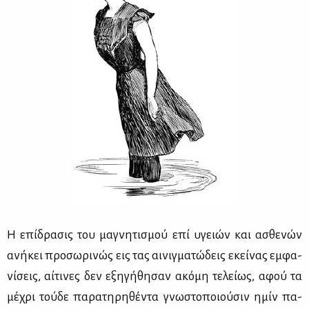
Η επί­δρα­σις του μα­γνη­τι­σμού επί υγειών και ασθε­νών
ανή­κει προ­σω­ρι­νώς εις τας αι­νιγ­μα­τώ­δεις εκεί­νας εμ­φα­
νί­σεις, αί­τι­νες δεν εξη­γή­θη­σαν ακό­μη τε­λεί­ως, αφού τα
μέ­χρι τού­δε πα­ρα­τη­ρη­θέ­ντα γνω­στο­ποιού­σιν ημίν πα­