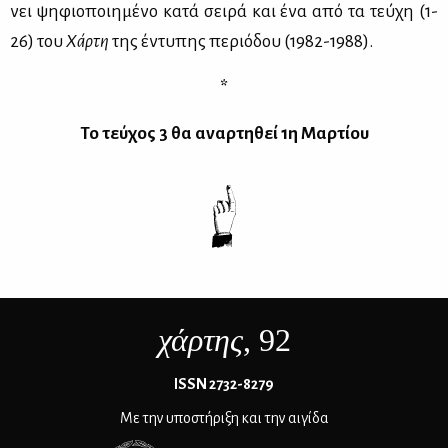
νει ψη­φιο­ποι­η­μέ­νο κα­τά σει­ρά και ένα από τα τεύ­χη (1-
26) του
Χάρ­τη
της έντυ­πης πε­ριό­δου (1982-1988).
*
Το τεύ­χος 3 θα αναρ­τη­θεί 1η
M
αρ­τί­ου
χάρτης
, 92
ΙSSN 2732-8279
Με την υποστήριξη και την αιγίδα