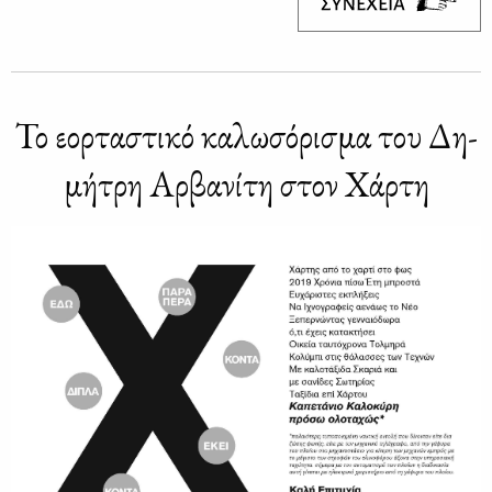
Το εορ­τα­στι­κό κα­λω­σό­ρι­σμα του Δη­
μή­τρη Αρ­βα­νί­τη στον Χάρ­τη