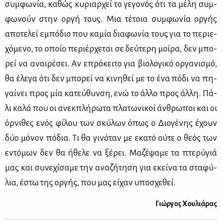
συμ­φω­νία, κα­θώς κυ­ριαρ­χεί το γε­γο­νός ότι τα μέ­λη συμ­
φω­νούν στην ορ­γή τους. Μια τέ­τοια συμ­φω­νία ορ­γής
απο­τε­λεί εμπό­διο που κα­μία δια­φω­νία τους για το πε­ριε­
χό­με­νο, το οποίο πε­ριέρ­χε­ται σε δεύ­τε­ρη μοί­ρα, δεν μπο­
ρεί να αναι­ρέ­σει. Αν επρό­κει­το για βιο­λο­γι­κό ορ­γα­νι­σμό,
θα έλε­γα ότι δεν μπο­ρεί να κι­νη­θεί με το ένα πό­δι να πη­
γαί­νει προς μία κα­τεύ­θυν­ση, ενώ το άλ­λο προς άλ­λη. Πά­
λι κα­λά που οι ανεκ­πλή­ρω­τα πλα­τω­νι­κοί άν­θρω­ποι και οι
όρ­νι­θες ενός φί­λου των σκύ­λων όπως ο Διο­γέ­νης έχουν
δύο μό­νον πό­δια. Τι θα γι­νό­ταν με εκα­τό ού­τε ο θε­ός των
εντό­μων δεν θα ήθε­λε να ξέ­ρει. Μα­ζέ­ψα­με τα πτε­ρύ­γιά
μας και συ­νε­χί­σα­με την ανα­ζή­τη­ση για εκεί­να τα στα­φύ­
λια, έστω της ορ­γής, που μας εί­χαν υπο­σχε­θεί.
Γιώρ­γος Χου­λιά­ρας