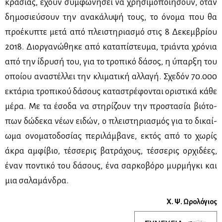
κρα­σί­ας, έχουν συμ­φω­νή­σει να χρη­σι­μο­ποι­ή­σουν, όταν
δη­μο­σιεύ­σουν την ανα­κά­λυ­ψή τους, το όνο­μα που θα
προ­έ­κυ­πτε με­τά από πλει­στη­ρια­σμό στις 8 Δε­κεμ­βρί­ου
2018. Διορ­γα­νώ­θη­κε από κα­τα­πί­στευ­μα, τριά­ντα χρό­νια
από την ίδρυ­σή του, για το τρο­πι­κό δά­σος, η ύπαρ­ξη του
οποί­ου ανα­στέλ­λει την κλι­μα­τι­κή αλ­λα­γή. Σχε­δόν 70.000
εκτά­ρια τρο­πι­κού δά­σους κα­τα­στρέ­φο­νται ορι­στι­κά κά­θε
μέ­ρα. Με τα έσο­δα να στη­ρί­ζουν την προ­στα­σία βιό­το­
πων δώ­δε­κα νέ­ων ει­δών, ο πλει­στη­ρια­σμός για το δι­καί­
ω­μα ονο­μα­το­δο­σί­ας πε­ρι­λάμ­βα­νε, εκτός από το χω­ρίς
άκρα αμ­φί­βιο, τέσ­σε­ρις βα­τρά­χους, τέσ­σε­ρις ορ­χι­δέ­ες,
έναν πο­ντι­κό του δά­σους, ένα σαρ­κο­βό­ρο μυρ­μή­γκι και
μια σα­λα­μάν­δρα.
Χ. Ψ. Ωρο­λό­γιος