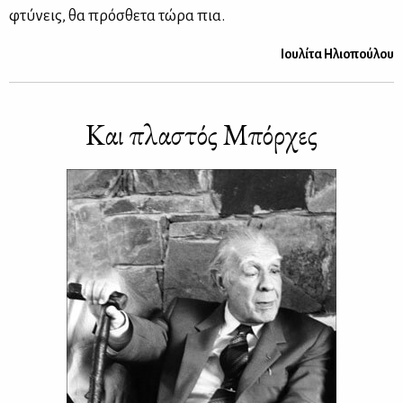
φτύ­νεις, θα πρό­σθε­τα τώ­ρα πια.
Ιου­λί­τα Ηλιο­πού­λου
Και πλα­στός Μπόρ­χες