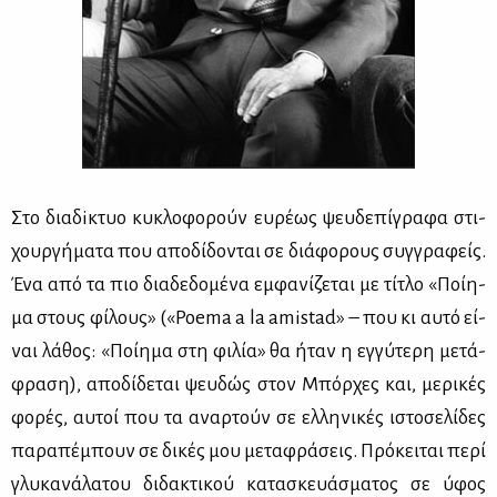
Στο δια­δiκτυο κυ­κλο­φο­ρούν ευ­ρέ­ως ψευ­δε­πί­γρα­φα στι­
χουρ­γή­μα­τα που απο­δί­δο­νται σε διά­φο­ρους συγ­γρα­φείς.
Ένα από τα πιο δια­δε­δο­μέ­να εμ­φα­νί­ζε­ται με τί­τλο «Ποί­η­
μα στους φί­λους» («Poema a la amistad» – που κι αυ­τό εί­
ναι λά­θος: «Ποί­η­μα στη φι­λία» θα ήταν η εγ­γύ­τε­ρη με­τά­
φρα­ση), απο­δί­δε­ται ψευ­δώς στον Μπόρ­χες και, με­ρι­κές
φο­ρές, αυ­τοί που τα αναρ­τούν σε ελ­λη­νι­κές ιστο­σε­λί­δες
πα­ρα­πέ­μπουν σε δι­κές μου με­τα­φρά­σεις. Πρό­κει­ται πε­ρί
γλυ­κα­νά­λα­του δι­δα­κτι­κού κα­τα­σκευά­σμα­τος σε ύφος