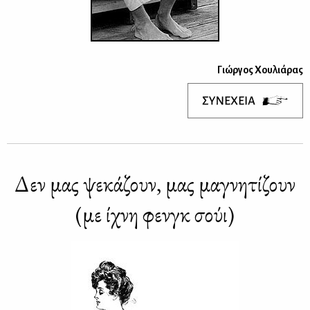
Γιώρ­γος Χου­λιά­ρας
Δεν μας ψε­κά­ζουν, μας μα­γνη­τί­ζουν
(με ίχνη φενγκ σούι)