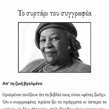
Το συρ­τά­ρι του συγ­γρα­φέα
Απ’ τη ζωή βγαλ­μέ­νο
Ορι­σμέ­νοι το­νί­ζουν ότι τα βι­βλία τους εί­ναι «φέ­τες ζω­ής».
Ότι ο συγ­γρα­φέ­ας πρώ­τα ζει τα πράγ­μα­τα κι ύστε­ρα τα