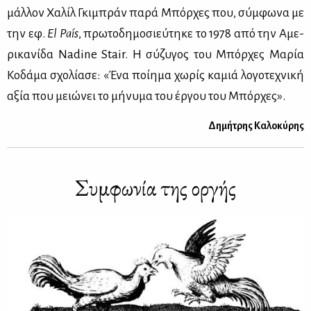
μάλ­λον Χα­λίλ Γκι­μπράν πα­ρά Μπόρ­χες που, σύμ­φω­να με
την εφ.
Εl País
, πρω­το­δη­μο­σιεύ­τη­κε το 1978 από την Αμε­
ρι­κα­νί­δα Nadine Stair. Η σύ­ζυ­γος του Μπόρ­χες Μα­ρία
Κο­δά­μα σχο­λί­α­σε: «Ένα ποί­η­μα χω­ρίς κα­μιά λο­γο­τε­χνι­κή
αξία που μειώ­νει το μή­νυ­μα του έρ­γου του Μπόρ­χες».
Δη­μή­τρης Κα­λο­κύ­ρης
Συμ­φω­νία της ορ­γής