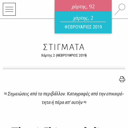
χάρτης
, 92
ηλεκτρονικό περιοδικό
χάρτης
, 2
ΑΥΓΟΥΣΤΟΣ 2026
ΦΕΒΡΟΥΑΡΙΟΣ 2019
ΣΤΙΓΜΑΤΑ
Χάρτης 2 {ΦΕΒΡΟΥΑΡΙΟΣ 2019}
≈ Ση­μειώ­σεις από το πε­ρι­βάλ­λον. Κα­τα­γρα­φές από την επι­και­ρό­
τη­τα ή πέ­ρα απ' αυ­τήν ≈