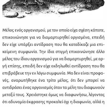
Μέ­λος ενός ορ­γα­νι­σμού, με τον οποίο εί­χα σχέ­ση κά­πο­τε,
επι­κοι­νώ­νη­σε για να δια­μαρ­τυ­ρη­θεί ορ­γι­σμέ­να, επει­δή
δεν εί­χε υπάρ­ξει αντί­δρα­ση που θα κα­τα­δί­κα­ζε μια επι­
κεί­με­νη συμ­φω­νία. Την ίδια στιγ­μή επι­κοι­νώ­νη­σε άλ­λο
μέ­λος του ίδιου ορ­γα­νι­σμού για να δια­μαρ­τυ­ρη­θεί, με ορ­
γή επί­σης, επει­δή δεν εί­χε εκ­δη­λω­θεί αντί­δρα­ση που θα
επι­βρά­βευε την εν λό­γω συμ­φω­νία. Μα δεν εί­ναι προ­φα­
νές, ανα­ρω­τή­θη­κε ένα τρί­το μέ­λος, ότι δεν μπο­ρεί να
αντι­δρά­σει ένας ορ­γα­νι­σμός όταν τα μέ­λη του δια­φω­νούν
με­τα­ξύ τους. Χρειά­στη­κε όμως να δια­φω­νή­σω, λέ­γο­ντας
ότι αδυ­να­μία έκ­φρα­σης προ­κα­λεί όχι η δια­φω­νία, αλ­λά η