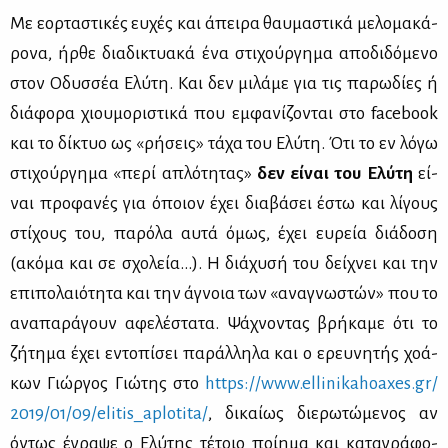
Με εορ­τα­στι­κές ευ­χές και άπει­ρα θαυ­μα­στι­κά με­λο­μα­κά­
ρο­να, ήρ­θε δια­δι­κτυα­κά ένα στι­χούρ­γη­μα απο­δι­δό­με­νο
στον Οδυσ­σέα Ελύ­τη. Και δεν μι­λά­με για τις πα­ρω­δί­ες ή
διά­φο­ρα χιου­μο­ρι­στι­κά που εμ­φα­νί­ζο­νται στο facebook
και το δί­κτυο ως «ρή­σεις» τά­χα του Ελύ­τη. Ότι το εν λό­γω
στι­χούρ­γη­μα «πε­ρί απλό­τη­τας»
δεν εί­ναι του Ελύ­τη
εί­
ναι προ­φα­νές για όποιον έχει δια­βά­σει έστω και λί­γους
στί­χους του, πα­ρό­λα αυ­τά όμως, έχει ευ­ρεία διά­δο­ση
(ακό­μα και σε σχο­λεία...). Η διά­χυ­σή του δεί­χνει και την
επι­πο­λαιό­τη­τα και την άγνοια των «ανα­γνω­στών» που το
ανα­πα­ρά­γουν αφε­λέ­στα­τα. Ψά­χνο­ντας βρή­κα­με ότι το
ζή­τη­μα έχει εντο­πί­σει πα­ράλ­λη­λα και ο ερευ­νη­τής χο­ά­
κων Γιώρ­γος Γιώ­της στο
https://​www.​ell​inik​ahoa​xes.​gr/​
2019/​01/​09/​elitis_​apl​otit​a/
, δι­καί­ως διε­ρω­τώ­με­νος αν
όντως έγρα­ψε ο Ελύ­της τέ­τοιο ποί­η­μα και κα­τα­γρά­φο­