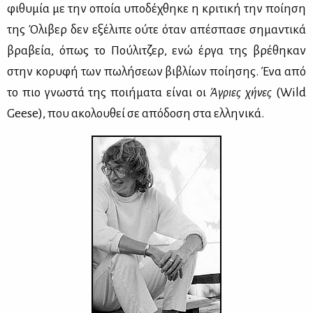
φι­θυ­μία με την οποία υπο­δέ­χθη­κε η κρι­τι­κή την ποί­η­ση
της Όλι­βερ δεν εξέ­λι­πε ού­τε όταν απέ­σπα­σε ση­μα­ντι­κά
βρα­βεία, όπως το Πού­λι­τζερ, ενώ έρ­γα της βρέ­θη­καν
στην κο­ρυ­φή των πω­λή­σε­ων βι­βλί­ων ποί­η­σης. Ένα από
το πιο γνω­στά της ποι­ή­μα­τα εί­ναι οι
Άγριες χή­νες
(Wild
Geese), που ακο­λου­θεί σε από­δο­ση στα ελ­λη­νι­κά.