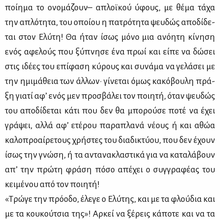
ποί­η­μα το ονο­μά­ζουν– απλοϊ­κού ύφους, με θέ­μα τά­χα
την απλό­τη­τα, του οποί­ου η πα­τρό­τη­τα ψευ­δώς απο­δί­δε­
ται στον Ελύ­τη! Θα ήταν ίσως μό­νο μια ανό­η­τη κί­νη­ση
ενός αφε­λούς που ξύ­πνη­σε ένα πρωί και εί­πε να δώ­σει
στις ιδέ­ες του επί­φα­ση κύ­ρους και συ­νά­μα να γε­λά­σει με
την ημι­μά­θεια των άλ­λων· γί­νε­ται όμως κα­κό­βου­λη πρά­
ξη για­τί αφ’ ενός μεν προ­σβά­λει τον ποι­η­τή, όταν ψευ­δώς
του απο­δί­δε­ται κά­τι που δεν θα μπο­ρού­σε πο­τέ να έχει
γρά­ψει, αλ­λά αφ’ ετέ­ρου πα­ρα­πλα­νά νέ­ους ή και αθώα
κα­λο­προ­αί­ρε­τους χρή­στες του δια­δι­κτύ­ου, που δεν έχουν
ίσως την γνώ­ση, ή τα αντα­να­κλα­στι­κά για να κα­τα­λά­βουν
απ’ την πρώ­τη φρά­ση πό­σο απέ­χει ο συγ­γρα­φέ­ας του
κει­μέ­νου από τον ποι­η­τή!
«Τρώ­γε την πρό­ο­δο, έλε­γε ο Ελύ­της, και με τα φλού­δια και
με τα κου­κού­τσια της»! Αρ­κεί να ξέ­ρεις κά­πο­τε και να τα