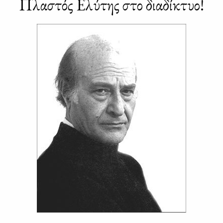
Πλα­στός Ελύ­της στο δια­δί­κτυο!