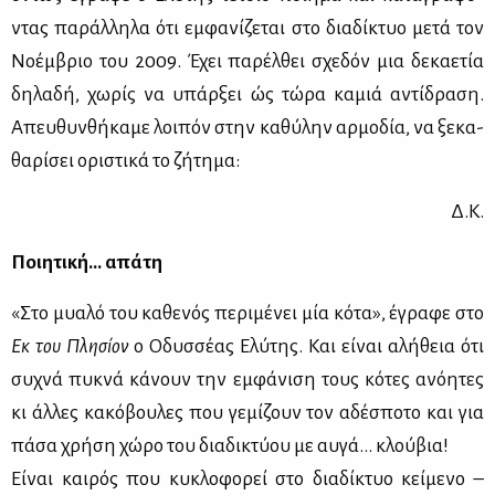
ντας πα­ράλ­λη­λα ότι εμ­φα­νί­ζε­ται στο δια­δί­κτυο με­τά τον
Νο­έμ­βριο του 2009. Έχει πα­ρέλ­θει σχε­δόν μια δε­κα­ε­τία
δη­λα­δή, χω­ρίς να υπάρ­ξει ώς τώ­ρα κα­μιά αντί­δρα­ση.
Απευ­θυν­θή­κα­με λοι­πόν στην κα­θ᾽ύ­λην αρ­μο­δία, να ξε­κα­
θα­ρί­σει ορι­στι­κά το ζή­τη­μα:
Δ.Κ.
Ποι­η­τι­κή… απά­τη
«Στο μυα­λό του κα­θε­νός πε­ρι­μέ­νει μία κό­τα», έγρα­φε στο
Εκ του Πλη­σί­ον
ο Οδυσ­σέ­ας Ελύ­της. Και εί­ναι αλή­θεια ότι
συ­χνά πυ­κνά κά­νουν την εμ­φά­νι­ση τους κό­τες ανό­η­τες
κι άλ­λες κα­κό­βου­λες που γε­μί­ζουν τον αδέ­σπο­το και για
πά­σα χρή­ση χώ­ρο του δια­δι­κτύ­ου με αυ­γά… κλού­βια!
Εί­ναι και­ρός που κυ­κλο­φο­ρεί στο δια­δί­κτυο κεί­με­νο –