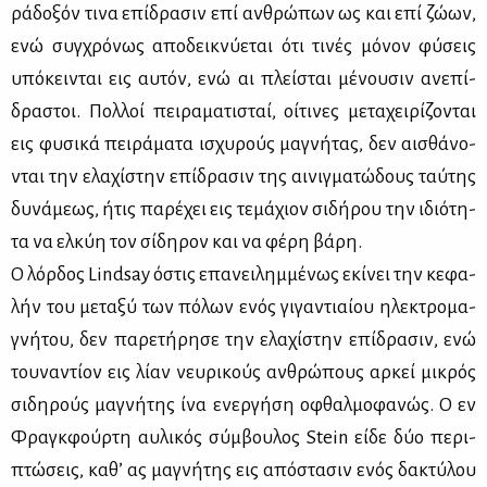
ρά­δο­ξόν τι­να επί­δρα­σιν επί αν­θρώ­πων ως και επί ζώ­ων,
ενώ συγ­χρό­νως απο­δει­κνύ­ε­ται ότι τι­νές μό­νον φύ­σεις
υπό­κει­νται εις αυ­τόν, ενώ αι πλεί­σται μέ­νου­σιν ανε­πί­
δρα­στοι. Πολ­λοί πει­ρα­μα­τι­σταί, οί­τι­νες με­τα­χει­ρί­ζο­νται
εις φυ­σι­κά πει­ρά­μα­τα ισχυ­ρούς μα­γνή­τας, δεν αι­σθά­νο­
νται την ελα­χί­στην επί­δρα­σιν της αι­νιγ­μα­τώ­δους ταύ­της
δυ­νά­με­ως, ήτις πα­ρέ­χει εις τε­μά­χιον σι­δή­ρου την ιδιό­τη­
τα να ελ­κύη τον σί­δη­ρον και να φέ­ρη βά­ρη.
Ο λόρ­δος Lindsay όστις επα­νει­λημ­μέ­νως εκί­νει την κε­φα­
λήν του με­τα­ξύ των πό­λων ενός γι­γα­ντιαί­ου ηλε­κτρο­μα­
γνή­του, δεν πα­ρε­τή­ρη­σε την ελα­χί­στην επί­δρα­σιν, ενώ
του­να­ντί­ον εις λί­αν νευ­ρι­κούς αν­θρώ­πους αρ­κεί μι­κρός
σι­δη­ρούς μα­γνή­της ίνα ενερ­γή­ση οφθαλ­μο­φα­νώς. Ο εν
Φραγ­κφούρ­τη αυ­λι­κός σύμ­βου­λος Stein εί­δε δύο πε­ρι­
πτώ­σεις, κα­θ’ ας μα­γνή­της εις από­στα­σιν ενός δα­κτύ­λου