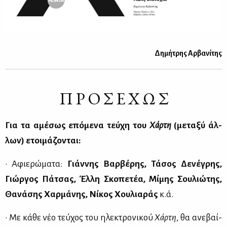
Δη­μή­τρης Αρ­βα­νί­της
Π Ρ Ο Σ Ε Χ Ω Σ
Για τα αμέ­σως επό­με­να τεύ­χη του
Χάρ­τη
(με­τα­ξύ άλ­
λων) ετοι­μά­ζο­νται:
• Αφιε­ρώ­μα­τα:
Γιάν­νης Βαρ­βέ­ρης, Τά­σος Δε­νέ­γρης,
Γιώρ­γος Πά­τσας,
Έλ­λη Σκο­πε­τέα, Μί­μης Σου­λιώ­της,
Θα­νά­σης Χαρ­μά­νης, Νί­κος Χου­λια­ράς
κ.ά.
• Με κά­θε νέο τεύ­χος του ηλε­κτρο­νι­κού
Χάρ­τη
, θα ανε­βαί­