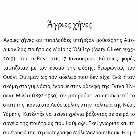
Άγριες χή­νες
Άγριες χή­νες και πε­τα­λού­δες υπήρ­ξαν μού­σες της Αμε­
ρι­κα­νί­δας ποι­ή­τριας Μαί­ρης Όλι­βερ (Mary Oliver, 1935-
2019), που πέ­θα­νε στις 17 Ια­νουα­ρί­ου. Κά­ποιες φο­ρές
ταυ­τι­ζό­ταν με τον κό­σμο της φύ­σης, θε­ω­ρώ­ντας τον
Ουόλτ Ουί­τμαν ως τον αδελ­φό που δεν εί­χε. Ενώ ήταν
ακό­μη στο γυ­μνά­σιο, έγρα­ψε στην αδελ­φή της Έντ­να Βίν­
σεντ Μι­λέυ (1892-1950) αν μπο­ρού­σε να επι­σκε­φτεί το
σπί­τι της, κο­ντά στο Αού­στερ­λιτς στην πο­λι­τεία της Νέ­ας
Υόρ­κης. Κα­τέ­λη­ξε να μεί­νει χρό­νια βά­ζο­ντας σε σει­ρά το
αρ­χείο της ποι­ή­τριας που θαύ­μα­ζε. Εκεί γνώ­ρι­σε και τη
σύ­ντρο­φό της, τη φω­το­γρά­φο Μό­λι Μα­λό­ουν Κουκ. Η αμ­