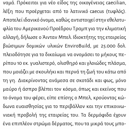
να­μά. Πρό­κει­ται για νέο εί­δος της οι­κο­γέ­νειας caecilian,
λέ­ξη που προ­έρ­χε­ται από το λα­τι­νι­κό caecus (τυ­φλός).
Απο­τε­λεί ιδα­νι­κό όνο­μα, κα­θώς αντι­στοι­χεί στην εθε­λο­τυ­
φλία του Αμε­ρι­κα­νού Προ­έ­δρου Τραμπ για την κλι­μα­τι­κή
αλ­λα­γή, δή­λω­σε ο Άι­νταν Μπελ. Ιδιο­κτή­της της εται­ρεί­ας
βιώ­σι­μων δο­μι­κών υλι­κών EnviroBuild, με 25.000 δολ.
πλειο­δό­τη­σε για το δι­καί­ω­μα να ονο­μά­σει το μή­κους πε­
ρί­που 10 εκ. γυα­λι­στε­ρό, ολι­σθη­ρό και γλοιώ­δες πλά­σμα,
που μοιά­ζει με σκου­λή­κι και περ­νά τη ζωή του κά­τω από
τη γη. Δια­κρί­νο­ντας ανά­με­σα σε σκο­τά­δι και φως, μό­νο
μαύ­ρο ή άσπρο βλέ­πει τον κό­σμο, όπως και εκεί­νος που
το όνο­μα του φέ­ρει, εί­πε επί­σης ο Μπελ, κρού­ο­ντας κώ­
δω­να ευαι­σθη­σί­ας για το πε­ρι­βάλ­λον και την επι­κοι­νω­
νια­κή προ­βο­λή της εται­ρεί­ας του. Τα δερ­μό­φι­δα έχουν
ένα επι­πλέ­ον στρώ­μα δέρ­μα­τος, που τα μι­κρά τους μπο­