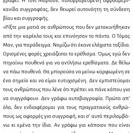
γρά­φει. Η Τό­νι Μό­ρι­σον, πο­λυ­βρα­βευ­μέ­νη αφρο­α­με­ρι­
κα­νί­δα συγ­γρα­φέ­ας, δεν θε­ω­ρεί αυ­το­νό­η­τη τη σύν­δε­ση
βί­ου και συγ­γρα­φής.
«Ρίξ­τε μια μα­τιά σε αν­θρώ­πους που δεν με­τα­κι­νή­θη­καν
από την κα­ρέ­κλα τους και επι­νό­η­σαν τα πά­ντα. Ο Τό­μας
Μαν, για πα­ρά­δειγ­μα. Νο­μί­ζω ότι έκα­νε ελά­χι­στα τα­ξί­δια.
Ορι­σμέ­νες φο­ρές χρειά­ζε­σαι το ερέ­θι­σμα. Όμως εγώ δεν
πη­γαί­νω που­θε­νά για να αντλή­σω ερε­θί­σμα­τα. Δε θέ­λω
να πάω που­θε­νά. Θα μπο­ρού­σα να μεί­νω καρ­φω­μέ­νη σε
ένα ση­μείο και να εί­μαι ευ­τυ­χι­σμέ­νη. Δεν εμπι­στεύ­ο­μαι
τους αν­θρώ­πους που λέ­νε ότι πρέ­πει να πά­νε κά­που για
να συγ­γρά­ψουν. Δεν γρά­φω αυ­το­βιο­γρα­φία. Πρώ­τα απ’
όλα, δεν εν­δια­φέ­ρο­μαι για τους πραγ­μα­τι­κούς αν­θρώ­
πους ως αφορ­μές για συγ­γρα­φή, και σ’ αυ­τό πε­ρι­λαμ­βά­
νω κι εμέ­να την ίδια. Αν γρά­ψω για κά­ποιον που εί­ναι