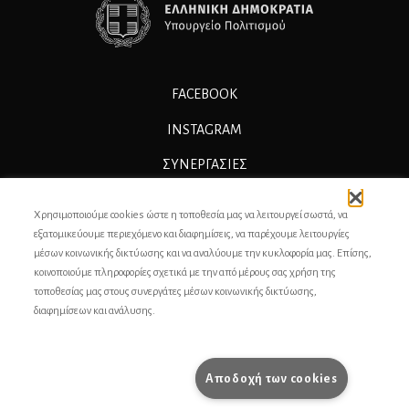
FACEBOOK
INSTAGRAM
ΣΥΝΕΡΓΑΣΊΕΣ
ΔΙΑΦΗΜΙΣΗ
Χρησιμοποιούμε cookies ώστε η τοποθεσία μας να λειτουργεί σωστά, να
ΕΠΙΚΟΙΝΩΝΙΑ
εξατομικεύουμε περιεχόμενο και διαφημίσεις, να παρέχουμε λειτουργίες
μέσων κοινωνικής δικτύωσης και να αναλύουμε την κυκλοφορία μας. Επίσης,
ΣΥΝΤΕΛΕΣΤΕΣ
κοινοποιούμε πληροφορίες σχετικά με την από μέρους σας χρήση της
τοποθεσίας μας στους συνεργάτες μέσων κοινωνικής δικτύωσης,
ΤΑΥΤΟΤΗΤΑ
διαφημίσεων και ανάλυσης.
ΠΡΟΣΩΠΙΚΆ ΔΕΔΟΜΈΝΑ
ΟΡΟΙ ΧΡΗΣΗΣ
Αποδοχή των cookies