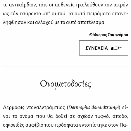
το αντι­κάρ­διον, τό­τε οι ασθε­νείς ηκο­λού­θουν τον ια­τρόν
ως εάν εσύ­ρο­ντο υπ’ αυ­τού. Τα αυ­τά πει­ρά­μα­τα επα­νε­
λή­φθη­σαν και αλ­λα­χού με το αυ­τό απο­τέ­λε­σμα.
Θό­δω­ρος Οι­κο­νό­μου
Ονο­μα­το­δο­σί­ες
Δερ­μό­φις ντο­ναλ­ντρά­μπιος (
Dermophis donaldtrumpi
) εί­
ναι το όνο­μα που θα δο­θεί σε σχε­δόν τυ­φλό, άπο­δο,
οφιοει­δές αμ­φί­βιο που πρό­σφα­τα εντο­πί­στη­κε στον Πα­