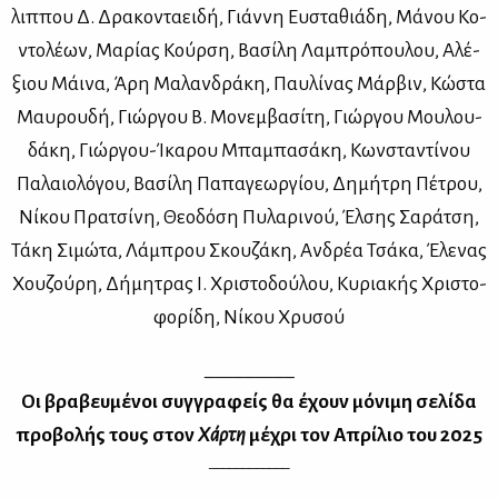
λιπ­που Δ. Δρα­κο­ντα­ει­δή, Γιάν­νη Ευ­στα­θιά­δη, Μά­νου Κο­
ντο­λέ­ων, Μα­ρί­ας Κούρ­ση, Βα­σί­λη Λα­μπρό­που­λου, Αλέ­
ξιου Μάι­να, Άρη Μα­λαν­δρά­κη, Παυ­λί­νας Μάρ­βιν, Κώ­στα
Μαυ­ρου­δή, Γιώρ­γου Β. Μο­νεμ­βα­σί­τη, Γιώρ­γου Μου­λου­
δά­κη, Γιώρ­γου-Ίκα­ρου Μπα­μπα­σά­κη, Κων­στα­ντί­νου
Πα­λαιο­λό­γου, Βα­σί­λη Πα­πα­γε­ωρ­γί­ου, Δη­μή­τρη Πέ­τρου,
Νί­κου Πρα­τσί­νη, Θε­ο­δό­ση Πυ­λα­ρι­νού, Έλ­σης Σα­ρά­τση,
Τά­κη Σι­μώ­τα, Λά­μπρου Σκου­ζά­κη, Αν­δρέα Τσά­κα, Έλε­νας
Χου­ζού­ρη, Δή­μη­τρας Ι. Χρι­στο­δού­λου, Κυ­ρια­κής Χρι­στο­
φο­ρί­δη, Νί­κου Χρυ­σού
_________
Οι βρα­βευ­μέ­νοι συγ­γρα­φείς θα έχουν μό­νι­μη σε­λί­δα
προ­βο­λής τους στον
Χάρ­τη
μέ­χρι τον Απρί­λιο του 2025
____________