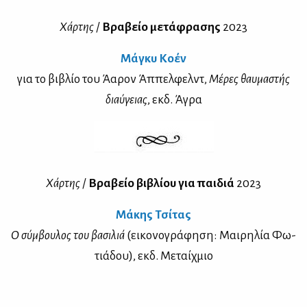
Χάρ­της
/
Βρα­βείο με­τά­φρα­σης
2023
Μά­γκυ Κο­έν
για το βι­βλίο του Άα­ρον Άπ­πελ­φελντ,
Μέ­ρες θαυ­μα­στής
διαύ­γειας
, εκδ. Άγρα
Χάρ­της
/
Βρα­βείο βι­βλί­ου για παι­διά
2023
Μά­κης Τσί­τας
Ο σύμ­βου­λος του βα­σι­λιά
(ει­κο­νο­γρά­φη­ση: Μαι­ρη­λία Φω­
τιά­δου), εκδ. Με­ταίχ­μιο