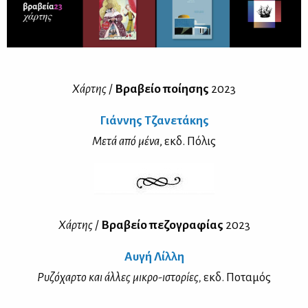
Χάρ­της
/
Βρα­βείο ποί­η­σης
2023
Γιάν­νης Τζα­νε­τά­κης
Με­τά από μέ­να
, εκδ. Πό­λις
Χάρ­της
/
Βρα­βείο πε­ζο­γρα­φί­ας
2023
Αυ­γή Λίλ­λη
Ρυ­ζό­χαρ­το και άλ­λες μι­κρο-ιστο­ρί­ες,
εκδ. Πο­τα­μός