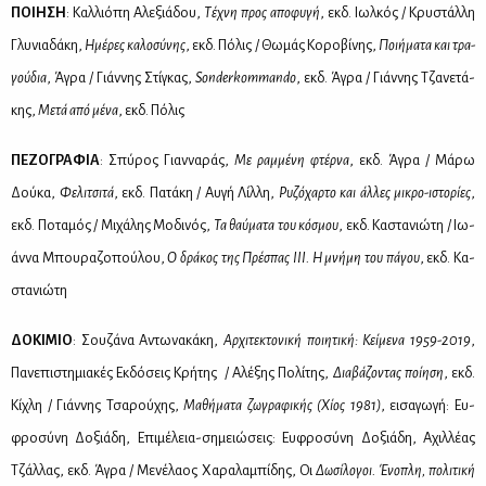
ΠΟΙ­Η­ΣΗ
: Καλ­λιό­πη Αλε­ξιά­δου,
Τέ­χνη προς απο­φυ­γή
, εκδ. Ιωλ­κός / Κρυ­στάλ­λη
Γλυ­νια­δά­κη,
Ημέ­ρες κα­λο­σύ­νης
, εκδ. Πό­λις / Θω­μάς Κο­ρο­βί­νης,
Ποι­ή­μα­τα και τρα­
γού­δια
, Άγρα / Γιάν­νης Στί­γκας,
Sonderkommando
, εκδ. Άγρα / Γιάν­νης Τζα­νε­τά­
κης,
Με­τά από μέ­να
, εκδ. Πό­λις
ΠΕ­ΖΟ­ΓΡΑ­ΦΙΑ
: Σπύ­ρος Γιαν­να­ράς,
Με ραμ­μέ­νη φτέρ­να
, εκδ. Άγρα / Μά­ρω
Δού­κα,
Φε­λι­τσι­τά
, εκδ. Πα­τά­κη / Αυ­γή Λίλ­λη,
Ρυ­ζό­χαρ­το και άλ­λες μι­κρο-ιστο­ρί­ες
,
εκδ. Πο­τα­μός / Μι­χά­λης Μο­δι­νός,
Τα θαύ­μα­τα του κό­σμου
, εκδ. Κα­στα­νιώ­τη / Ιω­
άν­να Μπου­ρα­ζο­πού­λου,
Ο δρά­κος της Πρέ­σπας ΙΙΙ. Η μνή­μη του πά­γου
, εκδ. Κα­
στα­νιώ­τη
ΔΟ­ΚΙ­ΜΙΟ
: Σου­ζά­να Αντω­να­κά­κη,
Αρ­χι­τε­κτο­νι­κή ποι­η­τι­κή: Κεί­με­να 1959-2019
,
Πα­νε­πι­στη­μια­κές Εκ­δό­σεις Κρή­της / Αλέ­ξης Πο­λί­της,
Δια­βά­ζο­ντας ποί­η­ση
, εκδ.
Κί­χλη / Γιάν­νης Τσα­ρού­χης,
Μα­θή­μα­τα ζω­γρα­φι­κής (Χί­ος 1981)
, ει­σα­γω­γή: Ευ­
φρο­σύ­νη Δο­ξιά­δη, Επι­μέ­λεια-ση­μειώ­σεις: Ευ­φρο­σύ­νη Δο­ξιά­δη, Αχιλ­λέ­ας
Τζάλ­λας, εκδ. Άγρα / Με­νέ­λα­ος Χα­ρα­λα­μπί­δης, Οι
Δω­σί­λο­γοι. Ένο­πλη, πο­λι­τι­κή