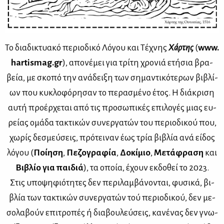
Το δια­δι­κτυα­κό πε­ριο­δι­κό Λό­γου και Τέ­χνης
Χάρ­της
(
www.​
har​tism​ag.​gr
), απο­νέ­μει για τρί­τη χρο­νιά ετή­σια βρα­
βεία, με σκο­πό την ανά­δει­ξη των ση­μα­ντι­κό­τε­ρων βι­βλί­
ων που κυ­κλο­φό­ρη­σαν το πε­ρα­σμέ­νο έτος. Η διά­κρι­ση
αυ­τή προ­έρ­χε­ται από τις προ­σω­πι­κές επι­λο­γές μιας ευ­
ρεί­ας ομά­δα τα­κτι­κών συ­νερ­γα­τών του πε­ριο­δι­κού που,
χω­ρίς δε­σμεύ­σεις, πρό­τει­ναν έως τρία βι­βλία ανά εί­δος
λό­γου (
Ποί­η­ση
,
Πε­ζο­γρα­φία
,
Δο­κί­μιο
,
Με­τά­φρα­ση
και
Βι­βλίο για παι­διά
), τα οποία, έχουν εκ­δο­θεί το 2023.
Στις υπο­ψη­φιό­τη­τες δεν πε­ρι­λαμ­βά­νο­νται, φυ­σι­κά, βι­
βλία των τα­κτι­κών συ­νερ­γα­τών τού πε­ριο­δι­κού, δεν με­
σο­λα­βούν επι­τρο­πές ή δια­βου­λεύ­σεις, κα­νέ­νας δεν γνω­