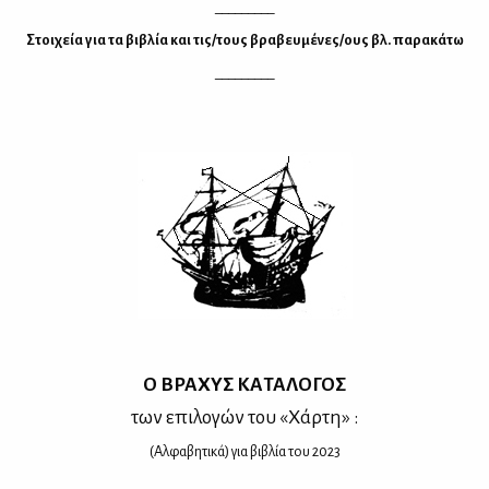
_________
Στοιχεία για τα βιβλία και τις/τους βραβευμένες/ους βλ. παρακάτω
_________
Ο ΒΡΑ­ΧΥΣ ΚΑ­ΤΑ­ΛΟ­ΓΟΣ
των επι­λο­γών του «Χάρ­τη» :
(Αλ­φα­βη­τι­κά) για βι­βλία του 2023