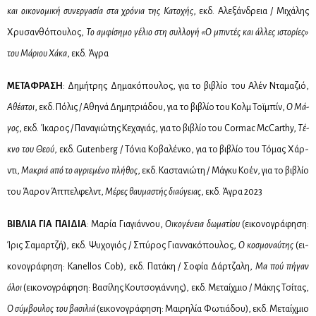
και οι­κο­νο­μι­κή συ­νερ­γα­σία στα χρό­νια της Κα­το­χής
, εκδ. Αλε­ξάν­δρεια / Μι­χά­λης
Χρυ­σαν­θό­που­λος,
Το αμ­φί­ση­μο γέ­λιο στη συλ­λο­γή «Ο μπι­ντές και άλ­λες ιστο­ρί­ες»
του Μά­ριου Χά­κα
, εκδ. Άγρα
ΜΕ­ΤΑ­ΦΡΑ­ΣΗ
: Δη­μή­τρης Δη­μα­κό­που­λος, για το βι­βλίο του Αλέν Ντα­μα­ζιό,
Αθέ­α­τοι
, εκδ. Πό­λις / Αθη­νά Δη­μη­τριά­δου, για το βι­βλίο του Κολμ Τοϊ­μπίν,
Ο Μά­
γος
, εκδ. Ίκα­ρος / Πα­να­γιώ­της Κε­χα­γιάς, για το βι­βλίο του Cormac McCarthy,
Τέ­
κνο του Θε­ού
, εκδ. Gutenberg / Τό­νια Κο­βα­λέν­κο, για το βι­βλίο του Τό­μας Χάρ­
ντι,
Μα­κριά από το αγριε­μέ­νο πλή­θος
, εκδ. Κα­στα­νιώ­τη / Μά­γκυ Κο­έν, για το βι­βλίο
του Άα­ρον Άπ­πελ­φελντ,
Μέ­ρες θαυ­μα­στής διαύ­γειας
, εκδ. Άγρα 2023
ΒΙ­ΒΛΙΑ ΓΙΑ ΠΑΙ­ΔΙΑ
: Μα­ρία Για­γιάν­νου,
Οι­κο­γέ­νεια δω­μα­τί­ου
(ει­κο­νο­γρά­φη­ση:
Ίρις Σα­μαρ­τζή), εκδ. Ψυ­χο­γιός / Σπύ­ρος Γιαν­να­κό­που­λος,
Ο κο­σμο­ναύ­της
(ει­
κο­νο­γρά­φη­ση: Kanellos Cob), εκδ. Πα­τά­κη / Σο­φία Δάρ­τζα­λη,
Μα πού πή­γαν
όλοι
(ει­κο­νο­γρά­φη­ση: Βα­σί­λης Κου­τσο­γιάν­νης), εκδ. Με­ταίχ­μιο / Μά­κης Τσί­τας,
Ο σύμ­βου­λος του βα­σι­λιά
(ει­κο­νο­γρά­φη­ση: Μαι­ρη­λία Φω­τιά­δου), εκδ. Με­ταίχ­μιο