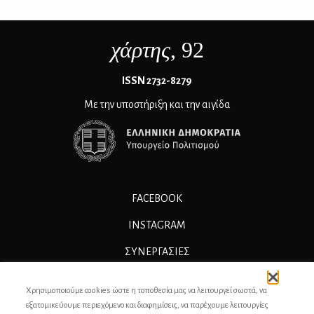
χάρτης
, 92
ΙSSN 2732-8279
Με την υποστήριξη και την αιγίδα
FACEBOOK
INSTAGRAM
ΣΥΝΕΡΓΑΣΊΕΣ
ΔΙΑΦΗΜΙΣΗ
Χρησιμοποιούμε cookies ώστε η τοποθεσία μας να λειτουργεί σωστά, να
ΕΠΙΚΟΙΝΩΝΙΑ
εξατομικεύουμε περιεχόμενο και διαφημίσεις, να παρέχουμε λειτουργίες