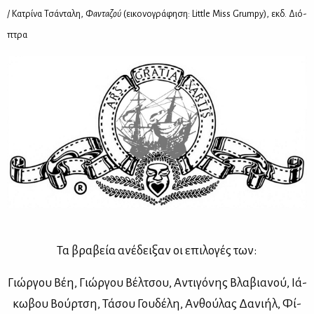
/ Κα­τρί­να Τσά­ντα­λη,
Φα­ντα­ζού
(ει­κο­νο­γρά­φη­ση: Little Miss Grumpy), εκδ. Διό­
πτρα
Τα βρα­βεία ανέ­δει­ξαν οι επι­λο­γές των:
Γιώρ­γου Βέη, Γιώρ­γου Βέλ­τσου, Αντι­γό­νης Βλα­βια­νού, Ιά­
κω­βου Βούρ­τση, Τά­σου Γου­δέ­λη, Αν­θού­λας Δα­νι­ήλ, Φί­