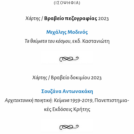
( Ι Σ Ο Ψ Η Φ Ι Α )
Χάρ­της
/
Βρα­βείο πε­ζο­γρα­φί­ας
2023
Μι­χά­λης Μο­δι­νός
Τα θαύ­μα­τα του κό­σμου
, εκδ. Κα­στα­νιώ­τη
Χάρ­της
/ Βρα­βείο δο­κι­μί­ου 2023
Σου­ζά­να Αντω­να­κά­κη
Αρ­χι­τε­κτο­νι­κή ποι­η­τι­κή: Κεί­με­να 1959-2019
, Πα­νε­πι­στη­μια­
κές Εκ­δό­σεις Κρή­της