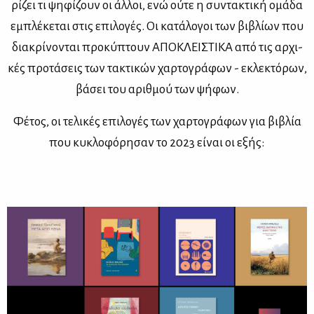
ρί­ζει τι ψη­φί­ζουν οι άλ­λοι, ενώ ού­τε η συ­ντα­κτι­κή ομά­δα
εμπλέ­κε­ται στις επι­λο­γές. Οι κα­τά­λο­γοι των βι­βλί­ων που
δια­κρί­νο­νται προ­κύ­πτουν ΑΠΟ­ΚΛΕΙ­ΣΤΙ­ΚΑ από τις αρ­χι­
κές προ­τά­σεις των τα­κτι­κών χαρ­το­γρά­φων - εκλε­κτό­ρων,
βά­σει του αριθ­μού των ψή­φων.
Φέ­τος, οι τε­λι­κές επι­λο­γές των χαρ­το­γρά­φων για βι­βλία
που κυ­κλο­φό­ρη­σαν το 2023 εί­ναι οι εξής: