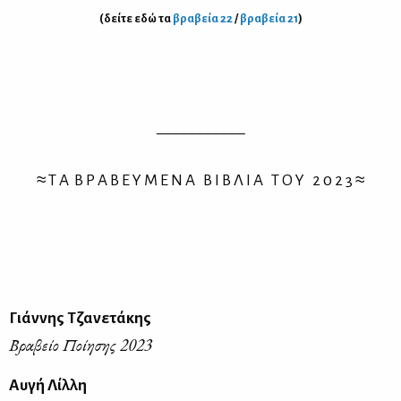
(δεί­τε εδώ τα
βρα­βεία 22
/
βρα­βεία 21
)
___________
≈ Τ Α Β Ρ Α Β Ε Υ Μ Ε Ν Α Β Ι Β Λ Ι Α Τ Ο Υ 2 0 2 3 ≈
Γιάννης Τζανετάκης
Βραβείο Ποίησης 2023
Αυγή Λίλλη