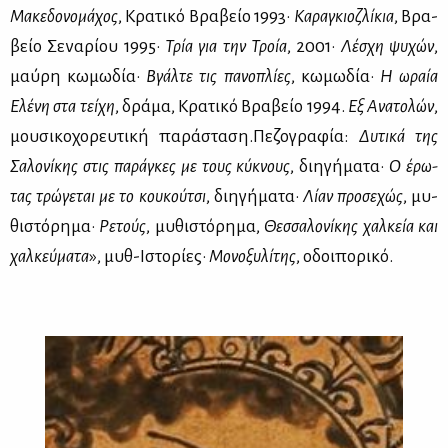
Μα­κε­δο­νο­μά­χος
, Κρα­τι­κό Βρα­βείο 1993·
Κα­ρα­γκιοζ­λί­κια
, Βρα­
βείο Σε­να­ρί­ου 1995·
Τρία για την Τροία
, 2001·
Λέ­σχη ψυ­χών
,
μαύ­ρη κω­μω­δία·
Βγάλ­τε τις πα­νο­πλί­ες
, κω­μω­δία·
Η ωραία
Ελέ­νη στα τεί­χη
, δρά­μα, Κρα­τι­κό Βρα­βείο 1994.
Εξ Ανα­το­λών
,
μου­σι­κο­χο­ρευ­τι­κή πα­ρά­στα­ση.Πε­ζο­γρα­φία:
Δυ­τι­κά της
Σα­λο­νί­κης στις πα­ρά­γκες με τους κύ­κνους
, δι­η­γή­μα­τα·
Ο έρω­
τας τρώ­γε­ται με το κου­κού­τσι
, δι­η­γή­μα­τα·
Λί­αν προ­σε­χώς
, μυ­
θι­στό­ρη­μα·
Ρε­τούς
, μυ­θι­στό­ρη­μα,
Θεσ­σα­λο­νί­κης χαλ­κεία και
χαλ­κεύ­μα­τα
», μυθ-Ιστο­ρί­ες·
Μο­νο­ξυ­λί­της
, οδοι­πο­ρι­κό.