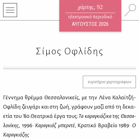
χάρτης
, 92
ηλεκτρονικό περιοδικό
ΑΥΓΟΥΣΤΟΣ 2026
Σίμος Οφλίδης
ευρετήριο χαρτογράφων
Γέν­νη­μα θρέμ­μα Θεσ­σα­λο­νι­κείς, με την Λέ­να Κα­λαϊ­τζή-
Οφλί­δη ζευ­γά­ρι και στη ζωή, γρά­φουν μα­ζί από τη δε­κα­
ε­τία του '80.Θε­α­τρι­κά έρ­γα τους:
Τα κα­ρα­γκιό­ζι­κα της Θεσ­σα­
λο­νί­κης
, 1996·
Κα­ρα­γκιόζ μπερ­ντέ
, Κρα­τι­κό Βρα­βείο 1989·
Ο
Κα­ρα­γκιό­ζης