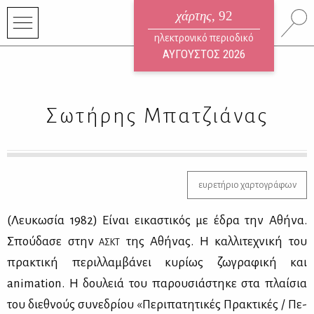
χάρτης
, 92
ηλεκτρονικό περιοδικό
ΑΥΓΟΥΣΤΟΣ 2026
Σωτήρης Μπατζιάνας
ευρετήριο χαρτογράφων
(Λευ­κω­σία 1982) Εί­ναι ει­κα­στι­κός με έδρα την Αθή­να.
Σπού­δα­σε στην
της Αθή­νας. Η καλ­λι­τε­χνι­κή του
ΑΣΚΤ
πρα­κτι­κή πε­ριλ­λαμ­βά­νει κυ­ρί­ως ζω­γρα­φι­κή και
animation. Η δου­λειά του πα­ρου­σιά­στη­κε στα πλαί­σια
του διε­θνούς συ­νε­δρί­ου «Πε­ρι­πα­τη­τι­κές Πρα­κτι­κές / Πε­