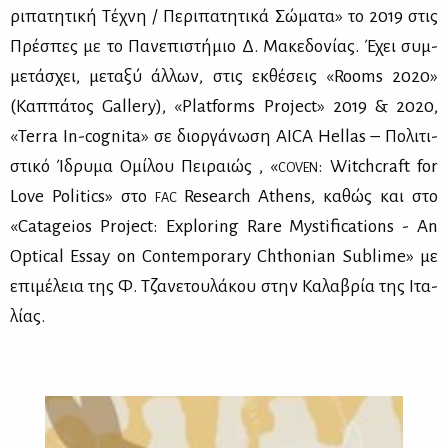
ρι­πα­τη­τι­κή Τέ­χνη / Πε­ρι­πα­τη­τι­κά Σώ­μα­τα» το 2019 στις
Πρέ­σπες με το Πα­νε­πι­στή­μιο Δ. Μα­κε­δο­νί­ας. Έχει συμ­
με­τά­σχει, με­τα­ξύ άλ­λων, στις εκ­θέ­σεις «Rooms 2020»
(Καπ­πά­τος Gallery), «Platforms Project» 2019 & 2020,
«Terra In-cognita» σε διορ­γά­νω­ση AICA Hellas – Πο­λι­τι­
στι­κό Ίδρυ­μα Ομί­λου Πει­ραιώς , «
: Witchcraft for
COVEN
Love Politics» στο
Research Athens, κα­θώς και στο
FAC
«Catageios Project: Exploring Rare Mystifications - An
Optical Essay on Contemporary Chthonian Sublime» με
επι­μέ­λεια της Φ. Τζα­νε­του­λά­κου στην Κα­λα­βρία της Ιτα­
λί­ας.