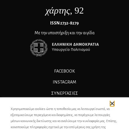
χάρτης
, 92
ΙSSN 2732-8279
Με την υποστήριξη και την αιγίδα
FACEBOOK
INSTAGRAM
ΣΥΝΕΡΓΑΣΊΕΣ
ΔΙΑΦΗΜΙΣΗ
Χρησιμοποιούμε cookies ώστε η τοποθεσία μας να λειτουργεί σωστά, να
ΕΠΙΚΟΙΝΩΝΙΑ
εξατομικεύουμε περιεχόμενο και διαφημίσεις, να παρέχουμε λειτουργίες
μέσων κοινωνικής δικτύωσης και να αναλύουμε την κυκλοφορία μας. Επίσης,
ΣΥΝΤΕΛΕΣΤΕΣ
κοινοποιούμε πληροφορίες σχετικά με την από μέρους σας χρήση της