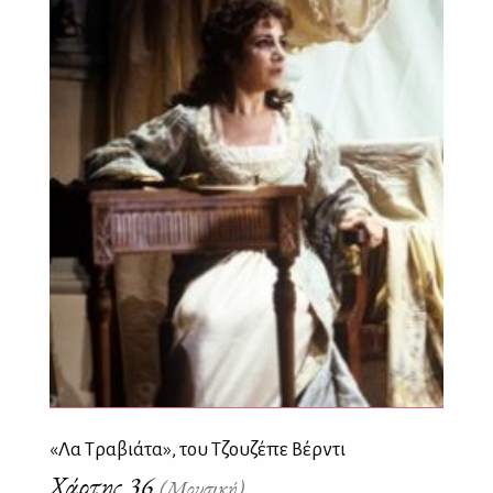
«Λα Τραβιάτα», του Τζουζέπε Βέρντι
Χάρτης 36
(Μουσική)