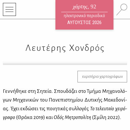
χάρτης
, 92
ηλεκτρονικό περιοδικό
ΑΥΓΟΥΣΤΟΣ 2026
Λευτέρης Χονδρός
ευρετήριο χαρτογράφων
Γεν­νή­θη­κε στη Ση­τεία. Σπου­δά­ζει στο Τμή­μα Μη­χα­νο­λό­
γων Μη­χα­νι­κών του Πα­νε­πι­στη­μί­ου Δυ­τι­κής Μα­κε­δο­νί­
ας. Έχει εκ­δώ­σει τις ποι­η­τι­κές συλ­λο­γές
Το τε­λευ­ταίο χει­ρό­
γρα­φο
(Θρά­κα 2019) και
Οδός Μη­τρο­πο­λί­τη
(Σμί­λη 2022).