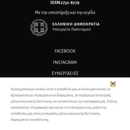
ΙSSN 2732-8279
Με την υποστήριξη και την αιγίδα
FACEBOOK
INSTAGRAM
ΣΥΝΕΡΓΑΣΊΕΣ
ΔΙΑΦΗΜΙΣΗ
Χρησιμοποιούμε cookies ώστε η τοποθεσία μας να λειτουργεί σωστά, να
ΕΠΙΚΟΙΝΩΝΙΑ
εξατομικεύουμε περιεχόμενο και διαφημίσεις, να παρέχουμε λειτουργίες
μέσων κοινωνικής δικτύωσης και να αναλύουμε την κυκλοφορία μας. Επίσης,
ΣΥΝΤΕΛΕΣΤΕΣ
κοινοποιούμε πληροφορίες σχετικά με την από μέρους σας χρήση της
τοποθεσίας μας στους συνεργάτες μέσων κοινωνικής δικτύωσης,
ΤΑΥΤΟΤΗΤΑ
διαφημίσεων και ανάλυσης.
ΠΡΟΣΩΠΙΚΆ ΔΕΔΟΜΈΝΑ