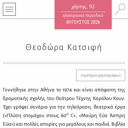
χάρτης
, 92
ηλεκτρονικό περιοδικό
ΑΥΓΟΥΣΤΟΣ 2026
Θεοδώρα Κατσιφή
ευρετήριο χαρτογράφων
Γεν­νή­θη­κε στην Αθή­να το 1974 και εί­ναι από­φοι­τη της
δρα­μα­τι­κής σχο­λής του Θε­ά­τρου Τέ­χνης Κα­ρό­λου Κουν.
Έχει γρά­ψει σε­νά­ρια για την τη­λε­ό­ρα­ση, θε­α­τρι­κά έρ­γα
ο
(«Πλύ­ση στο­μά­χου στους 60
C», «Μαύ­ρη Εύα Άσπρη
Εύα») και πολ­λές ιστο­ρί­ες για με­γά­λους και παι­διά. Βι­βλία