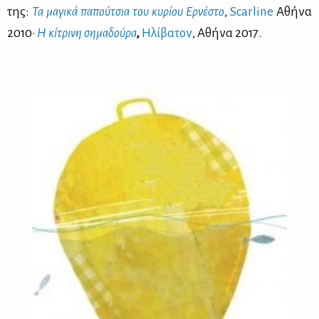
της:
Τα μα­γι­κά πα­πού­τσια του κυ­ρί­ου Ερ­νέ­στο
,
Scarline
Αθή­να
2010·
Η κί­τρι­νη ση­μα­δού­ρα
,
Ηλί­βα­τον
, Αθή­να 2017.