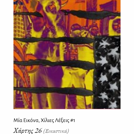
Μία Εικόνα, Χίλιες Λέξεις #1
Χάρτης 26
(Εικαστικά)