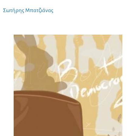
Σω­τή­ρης Μπα­τζιά­νας