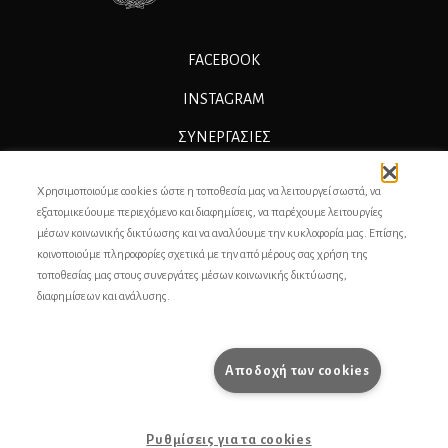
FACEBOOK
INSTAGRAM
ΣΥΝΕΡΓΑΣΊΕΣ
ΔΙΑΦΗΜΙΣΗ
Χρησιμοποιούμε cookies ώστε η τοποθεσία μας να λειτουργεί σωστά, να
ΕΠΙΚΟΙΝΩΝΙΑ
εξατομικεύουμε περιεχόμενο και διαφημίσεις, να παρέχουμε λειτουργίες
μέσων κοινωνικής δικτύωσης και να αναλύουμε την κυκλοφορία μας. Επίσης,
ΣΥΝΤΕΛΕΣΤΕΣ
κοινοποιούμε πληροφορίες σχετικά με την από μέρους σας χρήση της
τοποθεσίας μας στους συνεργάτες μέσων κοινωνικής δικτύωσης,
ΤΑΥΤΟΤΗΤΑ
διαφημίσεων και ανάλυσης.
ΠΡΟΣΩΠΙΚΆ ΔΕΔΟΜΈΝΑ
ΟΡΟΙ ΧΡΗΣΗΣ
Αποδοχή των cookies
pencilcase.gr
Ρυθμίσεις για τα cookies