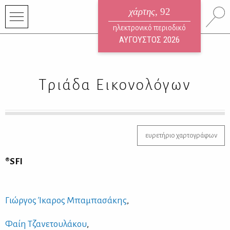
χάρτης
, 92
ηλεκτρονικό περιοδικό
ΑΥΓΟΥΣΤΟΣ 2026
Τριάδα Εικονολόγων
ευρετήριο χαρτογράφων
®SFI
Γιώρ­γος Ίκα­ρος Μπα­μπα­σά­κης
,
Φαίη Τζα­νε­του­λά­κου
,