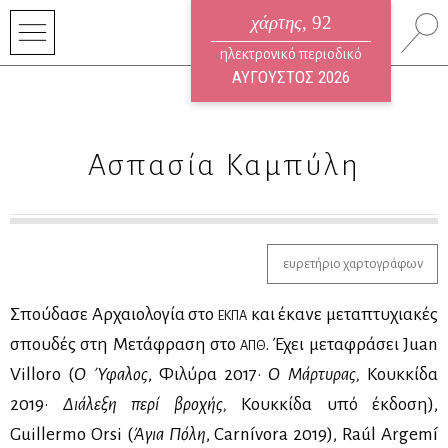
χάρτης
, 92
ηλεκτρονικό περιοδικό
ΑΥΓΟΥΣΤΟΣ 2026
Ασπασία Καμπύλη
ευρετήριο χαρτογράφων
Σπού­δα­σε Αρ­χαιο­λο­γία στο
και έκα­νε με­τα­πτυ­χια­κές
ΕΚ­ΠΑ
σπου­δές στη Με­τά­φρα­ση στο
. Έχει με­τα­φρά­σει Juan
ΑΠΘ
Villoro (
Ο Ύφα­λος
, Φι­λύ­ρα 2017·
Ο Μάρ­τυ­ρας,
Κουκ­κί­δα
2019·
Διά­λε­ξη πε­ρί βρο­χής,
Κουκ­κί­δα υπό έκ­δο­ση),
Guillermo Orsi (
Άγια Πό­λη
, Carnívora 2019), Raúl Argemí