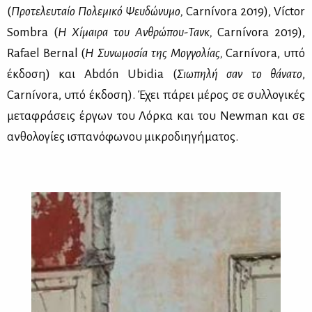
(
Προ­τε­λευ­ταίο Πο­λε­μι­κό Ψευ­δώ­νυ­μο,
Carnívora 2019), Víctor
Sombra (
Η Χί­μαι­ρα του Αν­θρώ­που-Τανκ,
Carnívora 2019),
Rafael Bernal (
Η Συ­νω­μο­σία της Μογ­γο­λί­ας,
Carnívora, υπό
έκ­δο­ση) και Abdón Ubidia (
Σιω­πη­λή σαν το θά­να­το
,
Carnívora, υπό έκ­δο­ση). Έχει πά­ρει μέ­ρος σε συλ­λο­γι­κές
με­τα­φρά­σεις έρ­γων του Λόρ­κα και του Newman και σε
αν­θο­λο­γί­ες ισπα­νό­φω­νου μι­κρο­δι­η­γή­μα­τος.