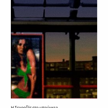
Η Σεχραζάτ στο μπούνκερ