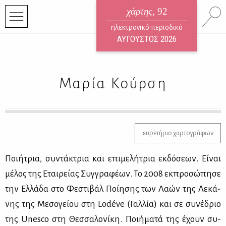
χάρτης
, 92
ηλεκτρονικό περιοδικό
ΑΥΓΟΥΣΤΟΣ 2026
Μαρία Κούρση
ευρετήριο χαρτογράφων
Ποι­ή­τρια, συ­ντά­κτρια και επι­με­λή­τρια εκ­δό­σε­ων. Εί­ναι
μέ­λος της Εται­ρεί­ας Συγ­γρα­φέ­ων. Το 2008 εκ­προ­σώ­πη­σε
την Ελ­λά­δα στο Φε­στι­βάλ Ποί­η­σης των Λα­ών της Λε­κά­
νης της Με­σο­γεί­ου στη Lodéve (Γαλ­λία) και σε συ­νέ­δριο
της Unesco στη Θεσ­σα­λο­νί­κη. Ποι­ή­μα­τά της έχουν συ­