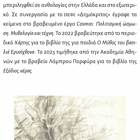
μπε­ρι­λη­φθεί σε αν­θο­λο­γί­ες στην Ελ­λά­δα και στο εξω­τε­ρι­
κό. Σε συ­νερ­γα­σία με το
«Δη­μό­κρι­τος» έγρα­ψε τα
ΕΚΕ­ΦΕ
κεί­με­να στο βρα­βευ­μέ­νο έρ­γο
Cosmos: Πο­λι­τι­σμι­κή ώσμω­
ση. Μυ­θο­λο­γία και τέ­χνη
. Το 2022 βρα­βεύ­τη­κε από το πε­ριο­
δι­κό
Χάρ­της
για το βι­βλίο της για παι­διά
Ο Μύ­θος του βα­σι­
λιά Ερυ­σί­χθο­να
. Το 2023 τι­μή­θη­κε από την Ακα­δη­μία Αθη­
νών με το βρα­βείο Λά­μπρου Πορ­φύ­ρα για το βι­βλίο της
Εξό­διος aέ­ρας