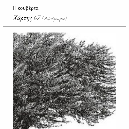
H κουβέρτα
Χάρτης 67
(Αφιέρωμα)