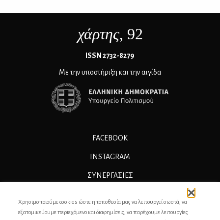
χάρτης
, 92
ΙSSN 2732-8279
Με την υποστήριξη και την αιγίδα
FACEBOOK
INSTAGRAM
ΣΥΝΕΡΓΑΣΊΕΣ
ΔΙΑΦΗΜΙΣΗ
Χρησιμοποιούμε cookies ώστε η τοποθεσία μας να λειτουργεί σωστά, να
ΕΠΙΚΟΙΝΩΝΙΑ
εξατομικεύουμε περιεχόμενο και διαφημίσεις, να παρέχουμε λειτουργίες