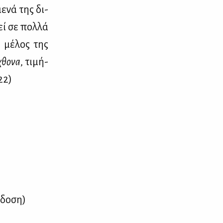
ε­νά της δι­
θεί σε πολ­λά
ι μέ­λος της
χθο­να
, τι­μή­
22)
­δο­ση)