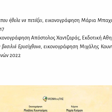
 που ήθε­λε να πε­τά­ξει
, ει­κο­νο­γρά­φη­ση Μά­ρια Μπα­χά
17
ι­κο­νο­γρά­φη­ση Από­στο­λος Χαν­τζα­ράς, Εκ­δο­τι­κή Αθ
βα­σι­λιά Ερυ­σί­χθο­να
, ει­κο­νο­γρά­φη­ση Μι­χά­λης Κου­
η­νών 2022