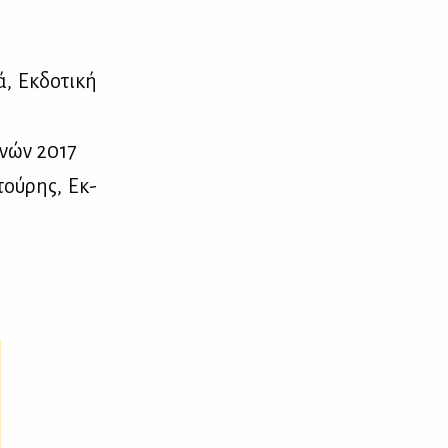
, Εκ­δο­τι­κή
η­νών 2017
ντού­ρης, Εκ­