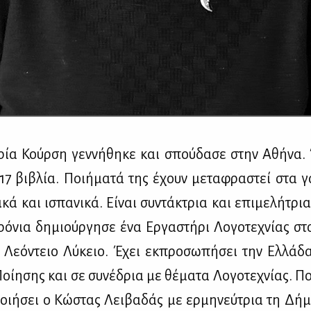
ρία Κούρ­ση γεν­νή­θη­κε και σπού­δα­σε στην Αθή­να.
17 βι­βλία. Ποι­ή­μα­τά της έχουν με­τα­φρα­στεί στα γα
λι­κά και ισπα­νι­κά. Εί­ναι συ­ντά­κτρια και επι­με­λή­τρια
ρό­νια δη­μιούρ­γη­σε ένα Ερ­γα­στή­ρι Λο­γο­τε­χνί­ας σ
ο Λε­ό­ντειο Λύ­κειο. Έχει εκ­προ­σω­πή­σει την Ελ­λά­δ
οί­η­σης και σε συ­νέ­δρια με θέ­μα­τα Λο­γο­τε­χνί­ας. Πο
ποι­ή­σει ο Κώ­στας Λει­βα­δάς με ερ­μη­νεύ­τρια τη Δή­μ