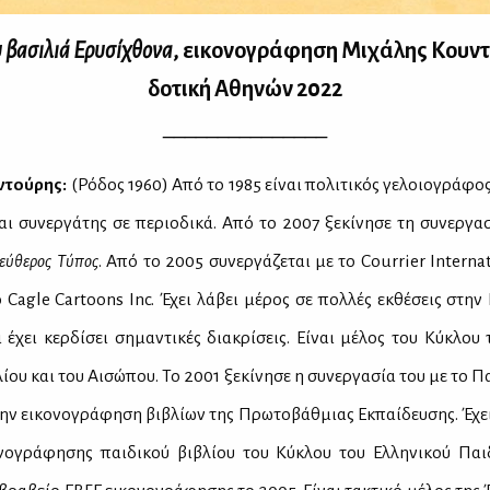
βα­σι­λιά Ερυ­σί­χθο­να
, ει­κο­νο­γρά­φη­ση Μι­χά­λης Κου­ν
δο­τι­κή Αθη­νών 2022
_______________
­ντού­ρης
:
(Ρό­δος 1960) Από το 1985 εί­ναι πο­λι­τι­κός γε­λοιο­γρά­φο
αι συ­νερ­γά­της σε πε­ριο­δι­κά. Από το 2007 ξε­κί­νη­σε τη συ­νερ­γ
εύ­θε­ρος Τύ­πος
. Από το 2005 συ­νερ­γά­ζε­ται με το Courrier Intern
Cagle Cartoons Inc. Έχει λά­βει μέ­ρος σε πολ­λές εκ­θέ­σεις στην 
ι έχει κερ­δί­σει ση­μα­ντι­κές δια­κρί­σεις. Εί­ναι μέ­λος του Κύ­κλου 
λί­ου και του Αι­σώ­που. Το 2001 ξε­κί­νη­σε η συ­νερ­γα­σία του με το Παι
την ει­κο­νο­γρά­φη­ση βι­βλί­ων της Πρω­το­βάθ­μιας Εκ­παί­δευ­σης. Έχει
­νο­γρά­φη­σης παι­δι­κού βι­βλί­ου του Κύ­κλου του Ελ­λη­νι­κού Παι­δ