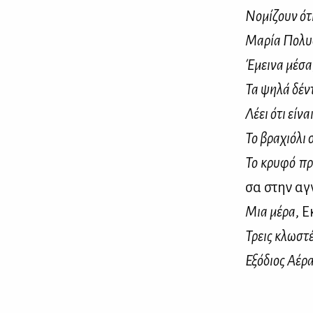
Νο­μί­ζουν ότ
Μα­ρία Πο­λυ­
Έμει­να μέ­σα
Τα ψη­λά δέ­ν
Λέ­ει ότι εί­να
Το βρα­χιό­λι 
Το κρυ­φό πρ
σα στην αγ­
Μια μέ­ρα
, Ε
Τρεις κλω­στ
Εξό­διος Αέ­ρ