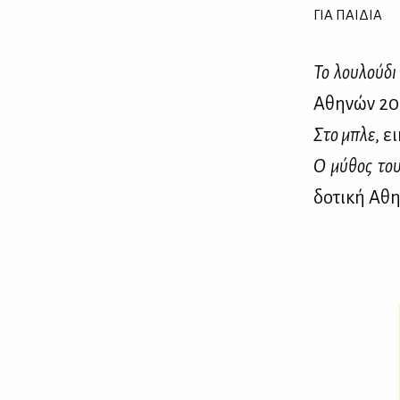
ΓΙΑ ΠΑΙΔΙΑ
Το λου­λού­δι
Αθη­νών 20
Στο μπλε
, ε
Ο μύ­θος του 
δο­τι­κή Αθ