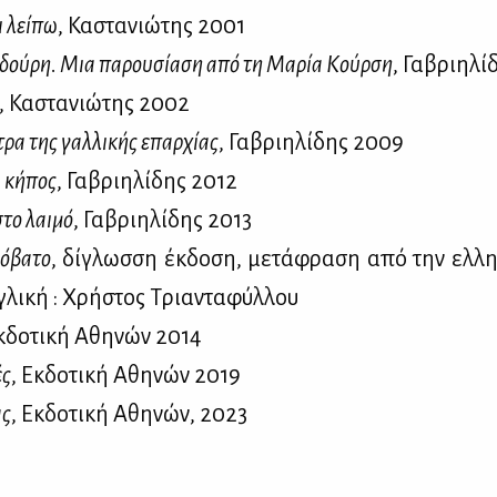
ι λεί­πω
, Κα­στα­νιώ­της 2001
δού­ρη. Μια πα­ρου­σί­α­ση από τη Μα­ρία Κούρ­ση
, Γα­βρι­η­λ
, Κα­στα­νιώ­της 2002
τρα της γαλ­λι­κής επαρ­χί­ας
, Γα­βρι­η­λί­δης 2009
ι κή­πος
, Γα­βρι­η­λί­δης 2012
στο λαι­μό
, Γα­βρι­η­λί­δης 2013
ό­βα­το
, δί­γλωσ­ση έκ­δο­ση, με­τά­φρα­ση από την ελ­λη
γλι­κή : Χρή­στος Τρια­ντα­φύλ­λου
κ­δο­τι­κή Αθη­νών 2014
ές
, Εκ­δο­τι­κή Αθη­νών 2019
ας
, Εκ­δο­τι­κή Αθη­νών, 2023