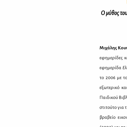
Ο μύ­θος του 
Μι­χά­λης Κου
εφη­με­ρί­δες κ
εφη­με­ρί­δα
Ελ
το 2006 με το 
εξω­τε­ρι­κό κα
Παι­δι­κού Βι­β
στι­τού­το για 
βρα­βείο ει­κο