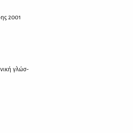
ί­δης 2001
­νι­κή γλώσ­