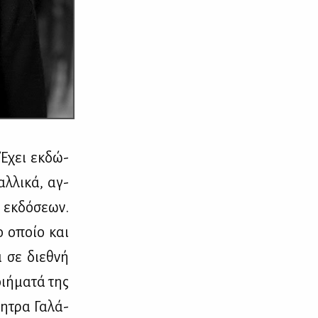
 Έχει εκ­δώ­
λ­λι­κά, αγ­
 εκ­δό­σε­ων.
το οποίο και
α σε διε­θνή
ι­ή­μα­τά της
η­τρα Γα­λά­