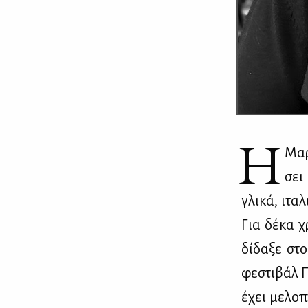
Η
Μα­
σει 
γλι­κά, ιτα­
Για δέ­κα χ
δί­δα­ξε στ
φε­στι­βάλ Π
έχει με­λο­