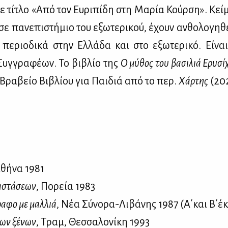
ε τί­τλο «Από τον Ευ­ρι­πί­δη στη Μα­ρία Κούρ­ση». Κεί­μ
σε πα­νε­πι­στή­μιο του εξω­τε­ρι­κού, έχουν αν­θο­λο­γη­
 πε­ριο­δι­κά στην Ελ­λά­δα και στο εξω­τε­ρι­κό. Εί­να
 Συγ­γρα­φέ­ων. Το βι­βλίο της
Ο μύ­θος του βα­σι­λιά Ερυ­σί­
 Βρα­βείο Βι­βλί­ου για Παι­διά από το περ.
Χάρ­της
(20
:
Αθή­να 1981
α­στά­σε­ων
, Πο­ρεία 1983
ρα­φο με μαλ­λιά
, Νέα Σύ­νο­ρα-Λι­βά­νης 1987 (Α΄και Β΄έκ
των ξέ­νων
, Τραμ, Θεσ­σα­λο­νί­κη 1993