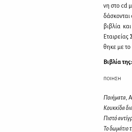
νη στο cd μ
δά­σκο­νται 
βι­βλία και
Εται­ρεί­ας
θη­κε με το
Βι­βλία της
ΠΟΙΗΣΗ
Ποι­ή­μα­τα
, 
Κουκ­κί­δα δι
Πι­στό αντί­γ
Το δω­μά­τιο 