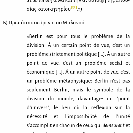
d’habitation
] αλ­λά και την αντί­στοι­χη της απου­
[33]
σί­ας κα­τοι­κη­τη­ρί­ου
.»)
B) Πρω­τό­τυ­πο κεί­με­νο του Mπλαν­σό:
«Berlin est pour tous le problème de la
division. À un certain point de vue, c’est un
problème strictement politique […]. À un autre
point de vue, c’est un problème social et
économique […]. À un autre point de vue, c’est
un problème métaphysique: Berlin n’est pas
seulement Berlin, mais le symbole de la
division du monde, davantage: un “point
d’univers”, le lieu où la réflexion sur la
nécessité et l’impossibilité de l’unité
s’accomplit en chacun de ceux qui
demeurent
et