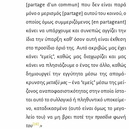
[partage d’un commun] που δεν εί­ναι πα­ρά
μό­νο ο με­ρι­σμός [partage] αυ­τού του κοι­νού, ο
οποί­ος όμως συμ­με­ρι­ζό­με­νος [en partageant]
κά­νει να υπάρ­χου­με και συ­νε­πώς αγ­γί­ζει την
ίδια την ύπαρ­ξη κα­θ’ όσον αυ­τή εί­ναι έκ­θε­ση
στο προ­σί­διο όριό της. Aυ­τό ακρι­βώς μας έχει
κά­νει “εμείς”, κα­θώς μας δια­χω­ρί­ζει και μας
κά­νει να πλη­σιά­ζου­με ο ένας τον άλ­λο, κα­θώς
δη­μιουρ­γεί την εγ­γύ­τη­τα μέ­σω της απο­μά­
κρυν­σης
με­τα­ξύ μας
– ένα “εμείς” μέ­σω της μεί­
ζο­νος ανα­πο­φα­σι­στι­κό­τη­τας στην οποία ίστα­
ται αυ­τό το συλ­λο­γι­κό ή πλη­θυ­ντι­κό υπο­κεί­με­
νο, κα­τα­δι­κα­σμέ­νο (αυ­τό εί­ναι όμως το με­γα­
λείο του) να μη βρει πο­τέ την
προ­σί­δια
φω­νή
[28]
του
.»