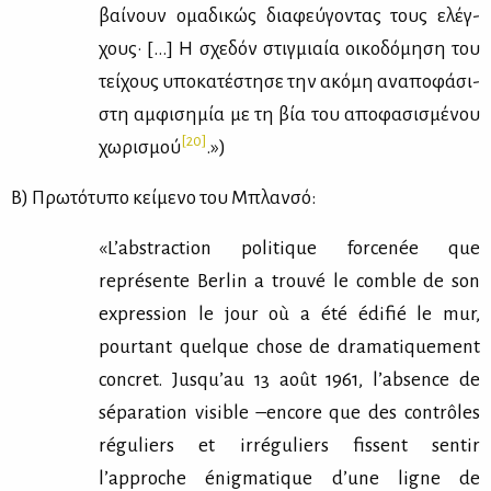
βαί­νουν ομα­δι­κώς δια­φεύ­γο­ντας τους ελέγ­
χους· […] H σχε­δόν στιγ­μιαία οι­κο­δό­μη­ση του
τεί­χους υπο­κα­τέ­στη­σε την ακό­μη ανα­πο­φά­σι­
στη αμ­φι­ση­μία με τη βία του απο­φα­σι­σμέ­νου
[20]
χω­ρι­σμού
.»)
B) Πρω­τό­τυ­πο κεί­με­νο του Mπλαν­σό:
«L’abstraction politique forcenée que
représente Berlin a trouvé le comble de son
expression le jour où a été édifié le mur,
pourtant quelque chose de dramatiquement
concret. Jusqu’au 13 août 1961, l’absence de
séparation visible –encore que des contrôles
réguliers et irréguliers fissent sentir
l’approche énigmatique d’une ligne de