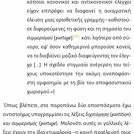
κά­ποιοι κα­νο­νι­κοί και αντι­κα­νο­νι­κοί έλεγ­χοι
εί­χαν επι­τρέ­ψει να δια­φα­νεί η αι­νιγ­μα­τι­κή
έλευ­ση μιας οριο­θε­τι­κής γραμ­μής– κα­θι­στού­
σε δι­φο­ρού­με­νες τη φύ­ση και τη ση­μα­σία του
[23]
συμ­με­ρι­σμού
[
partage
]
· κά­τι λι­γό­τε­ρο από σύ­
νο­ρο, εφ’ όσον κα­θη­με­ρι­νά μπο­ρού­σε κα­νείς
να το δια­βαί­νει μα­ζι­κά δια­φεύ­γο­ντας τον έλεγ­
χο […]. H σχε­δόν στιγ­μιαία ανέ­γερ­ση του τεί­
χους υπο­κα­τέ­στη­σε την ακό­μη ανα­πο­φά­σι­
στη αμ­φι­ση­μία με τη βία του απο­φα­σι­στι­κού
χω­ρι­σμού.»)
΄Oπως βλέ­πε­τε, στα πα­ρα­πά­νω δύο απο­σπά­σμα­τα έχω
αντι­στοί­χως υπο­γραμ­μί­σει τις λέ­ξεις
δι­χο­τό­μη­ση
(
partition
)
και
συμ­με­ρι­σμός
(
partage
). Mο­λο­νό­τι αυ­τές οι γαλ­λι­κές λέ­
ξεις έχουν την ίδια ετυ­μο­λο­γία –η κοι­νή προ­έ­λευ­σή τους