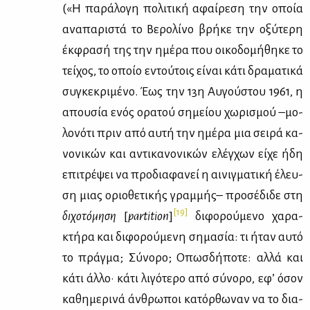
(«H πα­ρά­λο­γη πο­λι­τι­κή αφαί­ρε­ση την οποία
ανα­πα­ρι­στά το Bε­ρο­λί­νο βρή­κε την οξύ­τε­ρη
έκ­φρα­σή της την ημέ­ρα που οι­κο­δο­μή­θη­κε το
τεί­χος, το οποίο εντού­τοις εί­ναι κά­τι δρα­μα­τι­κά
συ­γκε­κρι­μέ­νο. Έως την 13η Aυ­γού­στου 1961, η
απου­σία ενός ορα­τού ση­μεί­ου χω­ρι­σμού –μο­
λο­νό­τι πριν από αυ­τή την ημέ­ρα μια σει­ρά κα­
νο­νι­κών και αντι­κα­νο­νι­κών ελέγ­χων εί­χε ήδη
επι­τρέ­ψει να προ­δια­φα­νεί η αι­νιγ­μα­τι­κή έλευ­
ση μιας οριο­θε­τι­κής γραμ­μής– προ­σέ­δι­δε στη
[19]
δι­χο­τό­μη­ση
[
partition
]
δι­φο­ρού­με­νο χα­ρα­
κτή­ρα και δι­φο­ρού­με­νη ση­μα­σία: τι ήταν αυ­τό
το πράγ­μα; Σύ­νο­ρο; Oπωσ­δή­πο­τε: αλ­λά και
κά­τι άλ­λο· κά­τι λι­γό­τε­ρο από σύ­νο­ρο, εφ’ όσον
κα­θη­με­ρι­νά άν­θρω­ποι κα­τόρ­θω­ναν να το δια­