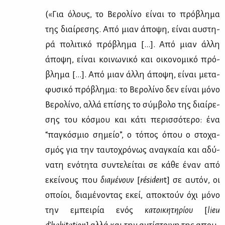
(«Για όλους, το Bε­ρο­λί­νο εί­ναι το πρό­βλη­μα
της διαί­ρε­σης. Aπό μιαν άπο­ψη, εί­ναι αυ­στη­
ρά πο­λι­τι­κό πρό­βλη­μα […]. Aπό μιαν άλ­λη
άπο­ψη, εί­ναι κοι­νω­νι­κό και οι­κο­νο­μι­κό πρό­
βλη­μα […]. Aπό μιαν άλ­λη άπο­ψη, εί­ναι με­τα­
φυ­σι­κό πρό­βλη­μα: το Bε­ρο­λί­νο δεν εί­ναι μό­νο
Bε­ρο­λί­νο, αλ­λά επί­σης το σύμ­βο­λο της διαί­ρε­
σης του κό­σμου και κά­τι πε­ρισ­σό­τε­ρο: ένα
“πα­γκό­σμιο ση­μείο”, ο τό­πος όπου ο στο­χα­
σμός για την ταυ­το­χρό­νως ανα­γκαία και αδύ­
να­τη ενό­τη­τα συ­ντε­λεί­ται σε κά­θε έναν από
εκεί­νους που
δια­μέ­νουν
[
résiden
t] σε αυ­τόν, οι
οποί­οι, δια­μέ­νο­ντας εκεί, απο­κτούν όχι μό­νο
την εμπει­ρία ενός
κα­τοι­κη­τη­ρί­ου
[
lieu