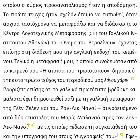
οποί­ου ο κύ­ριος προ­σα­να­το­λι­σμός ήταν η απο­δό­μη­ση.
Tο πρώ­το τεύ­χος ήταν σχε­δόν έτοι­μο να τυ­πω­θεί, όταν
άρ­χι­σα ταυ­τό­χρο­να να με­τα­φρά­ζω και να δι­δά­σκω (στο
Κέ­ντρο Λο­γο­τε­χνι­κής Με­τά­φρα­σης
του Γαλ­λι­κού Ιν­
(CTL)
στι­τού­του Αθη­νών) το «Όνο­μα του Βε­ρο­λί­νου», έχο­ντας
επί­σης στη διά­θε­σή μου την αγ­γλι­κή εκ­δο­χή του κει­μέ­
νου. Τε­λι­κά η με­τά­φρα­σή μου, η οποία συ­νο­δευό­ταν από
το κεί­με­νό μου «H ατο­πία του πρω­το­τύ­που», δη­μο­σιεύ­
[13]
τη­κε στο πρώ­το τεύ­χος του πε­ριο­δι­κού μας
λό­γου χά­ριν
.
Γνω­ρί­ζε­τε επί­σης ότι το γαλ­λι­κό πρω­τό­τυ­πο βρέ­θη­κε και
μά­λι­στα έχει δη­μο­σιευ­θεί μα­ζί με τη γαλ­λι­κή με­τά­φρα­ση
της Eλέν Zε­λέν και του Zαν-Λικ Nαν­σί – συ­νο­δευό­με­νο
από δύο επι­στο­λές του Mο­ρίς Mπλαν­σό προς τον Zαν-
[14]
Λικ-Nαν­σί
, με τις οποί­ες «έδω­σε τη συ­γκα­τά­θε­σή του
[15]
και την υπο­γρα­φή του στους “συγ­γρα­φείς” του»
. Eφε­