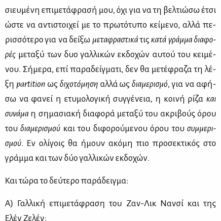
σιευ­μέ­νη επι­με­τά­φρα­σή μου, όχι για να τη βελ­τιώ­σω έτσι
ώστε να αντι­στοι­χεί με το πρω­τό­τυ­πο κεί­με­νο, αλ­λά πε­
ρισ­σό­τε­ρο για να δεί­ξω
με­τα­φρα­στι­κά
τις
κα­τά γράμ­μα
δια­φο­
ρές
με­τα­ξύ των δυο γαλ­λι­κών εκ­δο­χών αυ­τού του κει­μέ­
νου. Σή­με­ρα, επί πα­ρα­δείγ­μα­τι, δεν θα με­τέ­φρα­ζα τη λέ­
ξη
partition
ως
δι­χο­τό­μη­ση
αλ­λά ως
δια­με­ρι­σμό
, για να αφή­
σω να φα­νεί η ετυ­μο­λο­γι­κή συγ­γέ­νεια, η κοι­νή ρί­ζα
και
συ­νά­μα
η ση­μα­σια­κή δια­φο­ρά με­τα­ξύ του ακρι­βούς όρου
του
δια­με­ρι­σμού
και του δι­φο­ρού­με­νου όρου του
συμ­με­ρι­
σμού
. Eν ολί­γοις θα ήμουν ακό­μη πιο προ­σε­κτι­κός στο
γράμ­μα και των δύο γαλ­λι­κών εκ­δο­χών.
Και τώ­ρα το δεύ­τε­ρο πα­ρά­δειγ­μα:
Α) Γαλ­λι­κή επι­με­τά­φρα­ση του Zαν-Λικ Nαν­σί και της
Eλέν Zε­λέν: