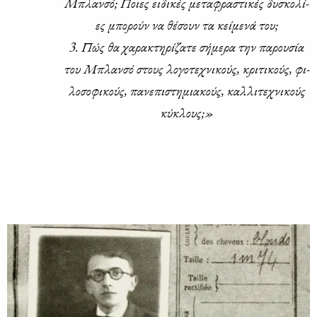
Μπλαν­σό; Ποιες ει­δι­κές με­τα­φρα­στι­κές δυ­σκο­λί­
ες μπο­ρούν να θέ­σουν τα κεί­με­νά του;
3. Πώς θα χα­ρα­κτη­ρί­ζα­τε σή­με­ρα την πα­ρου­σία
του Μπλαν­σό στους λο­γο­τε­χνι­κούς, κρι­τι­κούς, φι­
λο­σο­φι­κούς, πα­νε­πι­στη­μια­κούς, καλ­λι­τε­χνι­κούς
κύ­κλους;»