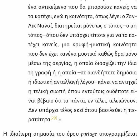
ένα αντι­κεί­με­νο που θα μπο­ρού­σε κα­νείς να
τα κα­τέ­χει, ενώ η κοι­νό­τη­τα, όπως λέ­γει ο Ζαν-
Λικ Ναν­σί, δια­τη­ρεί­ται μό­νο ως ο τό­πος –ο μη
τό­πος– όπου δεν υπάρ­χει τί­πο­τε για να το κα­
τέ­χει κα­νείς, μια κρυ­φή-μυ­στι­κή κοι­νό­τη­τα
που δεν έχει κα­νέ­να μυ­στι­κό κα­θώς δρα μό­νο
μέ­σω της αερ­γί­ας, η οποία δια­σχί­ζει την ίδια
τη γρα­φή ή η οποία –σε οιαν­δή­πο­τε δη­μό­σια
ή ιδιω­τι­κή ανταλ­λα­γή λό­γου– κά­νει να αντη­χεί
η τε­λι­κή σιω­πή όπου εντού­τοις ου­δέ­πο­τε εί­
ναι βέ­βαιο ότι τα πά­ντα, εν τέ­λει, τε­λειώ­νουν.
Δεν υπάρ­χει τέ­λος εκεί όπου βα­σι­λεύ­ει η πε­
[29]
ρα­τό­τη­τα
.»
H ιδιαί­τε­ρη ση­μα­σία του όρου
partage
υπο­γραμ­μί­ζε­ται