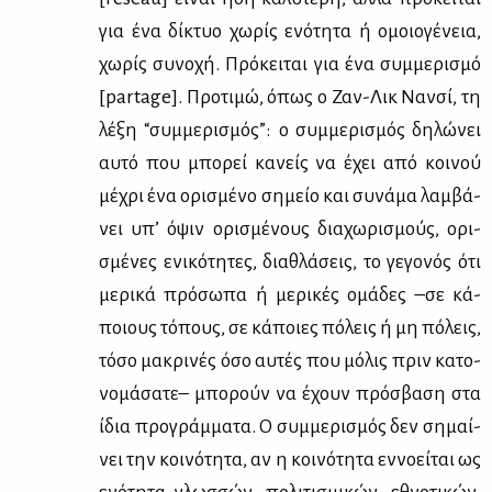
για ένα δί­κτυο χω­ρίς ενό­τη­τα ή ομοιο­γέ­νεια,
χω­ρίς συ­νο­χή. Πρό­κει­ται για ένα συμ­με­ρι­σμό
[partage]. Προ­τι­μώ, όπως ο Ζαν-Λικ Ναν­σί, τη
λέ­ξη “συμ­με­ρι­σμός”: ο συμ­με­ρι­σμός δη­λώ­νει
αυ­τό που μπο­ρεί κα­νείς να έχει από κοι­νού
μέ­χρι ένα ορι­σμέ­νο ση­μείο και συ­νά­μα λαμ­βά­
νει υπ’ όψιν ορι­σμέ­νους δια­χω­ρι­σμούς, ορι­
σμέ­νες ενι­κό­τη­τες, δια­θλά­σεις, το γε­γο­νός ότι
με­ρι­κά πρό­σω­πα ή με­ρι­κές ομά­δες –σε κά­
ποιους τό­πους, σε κά­ποιες πό­λεις ή μη πό­λεις,
τό­σο μα­κρι­νές όσο αυ­τές που μό­λις πριν κα­το­
νο­μά­σα­τε– μπο­ρούν να έχουν πρό­σβα­ση στα
ίδια προ­γράμ­μα­τα. Ο συμ­με­ρι­σμός δεν ση­μαί­
νει την κοι­νό­τη­τα, αν η κοι­νό­τη­τα εν­νο­εί­ται ως