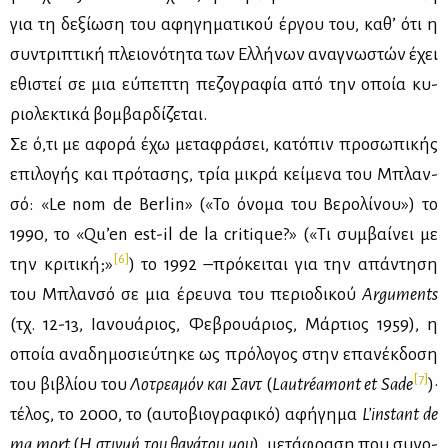
για τη δε­ξί­ω­ση του αφη­γη­μα­τι­κού έρ­γου του, κα­θ’ ότι η
συ­ντρι­πτι­κή πλειο­νό­τη­τα των Ελ­λή­νων ανα­γνω­στών έχει
εθι­στεί σε μια εύ­πε­πτη πε­ζο­γρα­φία από την οποία κυ­
ριο­λε­κτι­κά βομ­βαρ­δί­ζε­ται.
Σε ό,τι με αφο­ρά έχω με­τα­φρά­σει, κα­τό­πιν προ­σω­πι­κής
επι­λο­γής και πρό­τα­σης, τρία μι­κρά κεί­με­να του Mπλαν­
σό: «Le nom de Berlin» («Το όνο­μα του Βε­ρο­λί­νου») το
1990, το «Qu’en est-il de la critique?» («Τι συμ­βαί­νει με
[6]
την κρι­τι­κή;»
) το 1992 –πρό­κει­ται για την απά­ντη­ση
του Μπλαν­σό σε μια έρευ­να του πε­ριο­δι­κού
Arguments
(τχ. 12-13, Ια­νουά­ριος, Φε­βρουά­ριος, Μάρ­τιος 1959), η
οποία ανα­δη­μο­σιεύ­τη­κε ως πρό­λο­γος στην επα­νέκ­δο­ση
[7]
του βι­βλί­ου του
Λο­τρε­α­μόν και Σαντ
(
Lautr
é
amont
et
Sade
)·
τέ­λος, τo 2000, τo (αυ­το­βιο­γρα­φι­κό) αφή­γη­μα
L
’
instant
de
ma
mort
(
H στιγ­μή του θα­νά­του μου
), με­τά­φρα­ση που συ­νο­