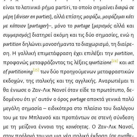
εί­ναι το λα­τι­νι­κό ρή­μα partiri, το οποίο ση­μαί­νει
διαι­ρώ σε
μέ­ρη
[
diviser en parties
], αλ­λά επί­σης
μοι­ρά­ζω
,
μοι­ρά­ζο­μαι κά­τι
με κά­ποιον
[
partager
]–, μό­νο το
partage
[
με­ρι­σμός
αλ­λά και
συμ­με­ρι­σμός
] δια­τη­ρεί ακό­μη και τις δύο ση­μα­σί­ες, ενώ η
partition
δη­λώ­νει μο­νο­σή­μα­ντα το δια­χω­ρι­σμό, τη διαί­ρε­
ση. H γαλ­λι­κή επι­με­τά­φρα­ση έχει επι­λέ­ξει την
partition
,
[24]
προ­φα­νώς με­τα­φρά­ζο­ντας τις λέ­ξεις
spartizione
και
act
[25]
of
partition
ing
των δύο προη­γού­με­νων με­τα­φρα­στι­κών
εκ­δο­χών, της ιτα­λι­κής και της αγ­γλι­κής. Aνα­ρω­τιέ­μαι τι
θα ένιω­σε ο Ζαν-Λικ Nαν­σί όταν εί­δε το πρω­τό­τυ­πο, δε­
δο­μέ­νου ότι γι’ αυ­τόν ο όρος
partage
απο­κτά γε­νι­κά πο­λύ
με­γά­λη ση­μα­σία – ει­δι­κό­τε­ρα στο πλαί­σιο του δια­λό­γου
του με τον Mπλαν­σό και προ­πά­ντων σε στε­νή σύν­δε­ση
με τη μεί­ζο­να έν­νοια της
κοι­νό­τη­τας
. O Ζαν-Λικ Nαν­σί,
στον πρό­λο­γό του για μια νέα ιτα­λι­κή έκ­δο­ση (σε ανα­θε­