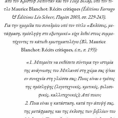
από τον Κρι­στόφ Μπι­ντάν και τον Πιέρ Βι­λάρ, υπό τον τί­
τλο
Μaurice Blanchot: Récits critiques
(É
ditions
Farrago
& É
ditions
L
é
o
Scheer
, Πα­ρί­σι 2003, σσ. 229-243).
Για την ημε­ρί­δα του συ­νε­δρί­ου υπό τον τί­τλο «Εκ­δό­σεις, με­
τά­φρα­ση, πρό­σλη­ψη στο εξω­τε­ρι­κό» εί­χε δο­θεί στους συμ­με­
τέ­χο­ντες το κά­τω­θι ερω­τη­μα­το­λό­γιο (Βλ.
Μaurice
Blanchot: Récits critiques
, ό.π., σ. 193):
«1. Μπο­ρεί­τε να εκ­θέ­σε­τε σύ­ντο­μα την ιστο­ρία
της ανά­γνω­σης του Μπλαν­σό στη χώ­ρα σας ή/και
εν συ­νε­χεία στη γλώσ­σα σας; Ποιος εί­ναι ο τρό­πος
της πρό­σλη­ψης (λο­γο­τε­χνι­κός, κρι­τι­κός, φι­λο­σο­
φι­κός, καλ­λι­τε­χνι­κός); Από ποιον;
2. Ποια εί­ναι η κα­τά­στα­ση, κα­τά την άπο­ψή σας,
της με­τά­φρα­σης και της έκ­δο­σης των βι­βλί­ων του