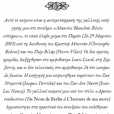
Αυ­τό το κεί­με­νο εί­ναι η αυ­το­με­τά­φρα­ση της γαλ­λι­κής ει­σή­
γη­σής μου στο συ­νέ­δριο «Μα
urice
Blanchot
:
R
é
cits
critiques
», το οποίο έλα­βε χώ­ρα στο Πα­ρί­σι (26-29 Μαρ­τί­ου
2003) υπό τη διεύ­θυν­ση του Κρι­στόφ Μπι­ντάν (
Christoph
e
Bident
) και του Πιέρ Βι­λάρ (
Pierre
Vilar
).
O
ι δύο πρώ­τες
ημε­ρί­δες διε­ξή­χθη­σαν στο αμ­φι­θέ­α­τρο
Louis
-
Liard
, στη Σορ­
βόν­νη, και οι δύο τε­λευ­ταί­ες στο αμ­φι­θέ­α­τρο 24 στο
campus
de
Jussieu
.
H
ει­σή­γη­σή μου εκ­φω­νή­θη­κε πα­ρό­ντων του Ζακ
Ντε­ρι­ντά (
Jac
ques
Derrid
α) και του Ζαν-Λικ Ναν­σί (
Jean
-
Luc
Nancy
). Το γαλ­λι­κό κεί­με­νό μου υπό τον τί­τλο «
Apories
traductives
(
Du
Nom de Berlin
à
L’Instant de ma mort
)
δη­μο­σιεύ­τη­κε στα πρα­κτι­κά του συ­νε­δρί­ου που εκ­δό­θη­καν