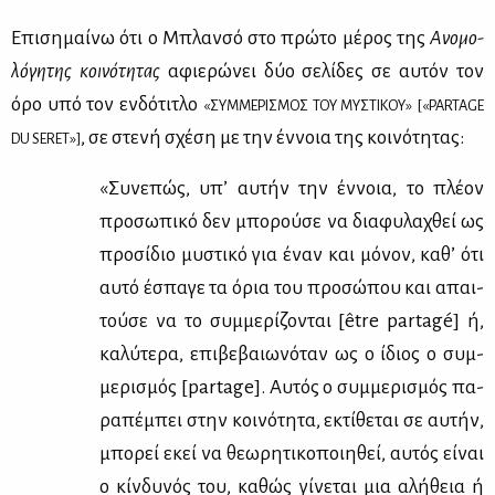
Eπι­ση­μαί­νω ότι ο Mπλαν­σό στο πρώ­το μέ­ρος της
Aνο­μο­
λό­γη­της κοι­νό­τη­τας
αφιε­ρώ­νει δύο σε­λί­δες σε αυ­τόν τον
όρο υπό τον εν­δό­τι­τλο
«ΣYMMEPIΣMOΣ TOY MYΣTIKOY» [«PARTAGE
, σε στε­νή σχέ­ση με την έν­νοια της κοι­νό­τη­τας:
DU SERET»]
«Συ­νε­πώς, υπ’ αυ­τήν την έν­νοια, το πλέ­ον
προ­σω­πι­κό δεν μπο­ρού­σε να δια­φυ­λα­χθεί ως
προ­σί­διο μυ­στι­κό για έναν και μό­νον, κα­θ’ ότι
αυ­τό έσπα­γε τα όρια του προ­σώ­που και απαι­
τού­σε να το συμ­με­ρί­ζο­νται [être partagé] ή,
κα­λύ­τε­ρα, επι­βε­βαιω­νό­ταν ως ο ίδιος ο συμ­
με­ρι­σμός [partage]. Αυ­τός ο συμ­με­ρι­σμός πα­
ρα­πέ­μπει στην κοι­νό­τη­τα, εκτί­θε­ται σε αυ­τήν,
μπο­ρεί εκεί να θε­ω­ρη­τι­κο­ποι­η­θεί, αυ­τός εί­ναι
ο κίν­δυ­νός του, κα­θώς γί­νε­ται μια αλή­θεια ή