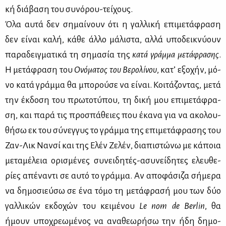
κή διά­βα­ση του συ­νό­ρου-τεί­χους.
Όλα αυ­τά δεν ση­μαί­νουν ότι η γαλ­λι­κή επι­με­τά­φρα­ση
δεν εί­ναι κα­λή, κά­θε άλ­λο μά­λι­στα, αλ­λά υπο­δει­κνύ­ουν
πα­ρα­δειγ­μα­τι­κά τη ση­μα­σία της
κα­τά γράμ­μα με­τά­φρα­σης
.
H με­τά­φρα­ση του
Ονό­μα­τος του Βε­ρο­λί­νου
, κα­τ’ εξο­χήν, μό­
νο κα­τά γράμ­μα θα μπο­ρού­σε να εί­ναι. Kοι­τά­ζο­ντας, με­τά
την έκ­δο­ση του πρω­το­τύ­που, τη δι­κή μου επι­με­τά­φρα­
ση, και πα­ρά τις προ­σπά­θειες που έκα­να για να ακο­λου­
θή­σω εκ του σύ­νεγ­γυς το γράμ­μα της επι­με­τά­φρα­σης του
Ζαν-Λικ Ναν­σί και της Ελέν Ζε­λέν, δια­πι­στώ­νω με κά­ποια
με­τα­μέ­λεια ορι­σμέ­νες συ­νει­δη­τές-ασυ­νεί­δη­τες ελευ­θε­
ρί­ες απέ­να­ντι σε αυ­τό το γράμ­μα. Αν απο­φά­σι­ζα σή­με­ρα
να δη­μο­σιεύ­σω σε ένα τό­μο τη με­τά­φρα­σή μου των δύο
γαλ­λι­κών εκ­δο­χών του κει­μέ­νου
Le
nom
de
Berlin
, θα
ήμουν υπο­χρε­ω­μέ­νος να ανα­θε­ω­ρή­σω την ήδη δη­μο­