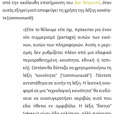
από την ακό­λου­θη επι­σή­μαν­ση του
Ζακ Nτε­ρι­ντά
, όταν
αυ­τός εξη­γεί για­τί απο­φεύ­γει τη χρή­ση της λέ­ξης
κοι­νό­τη­
τα
[
communaut
é
]:
«[Εί­τε το θέ­λου­με εί­τε όχι, πρό­κει­ται για έναν
νέο συμ­με­ρι­σμό [partage] αυ­τών των ει­κό­
νων, αυ­τών των πλη­ρο­φο­ριών. Αυ­τός ο με­ρι­
σμός δεν ρυθ­μί­ζε­ται πλέ­ον από μια εδα­φι­κά
πε­ριο­ρο­θε­τη­μέ­νη κοι­νό­τη­τα, εθνι­κή ή το­πι­
κή]. Ωστό­σο θα δί­στα­ζα να χρη­σι­μο­ποι­ή­σω τη
λέ­ξη “κοι­νό­τη­τα” [“communauté”]. Πά­ντο­τε
αντι­στά­θη­κα σε αυ­τήν τη λέ­ξη. Η λε­κτι­κή ανα­
φο­ρά σε μια “τε­χνο­λο­γι­κή κοι­νό­τη­τα” θα κιν­δύ­
νευε να ανα­συ­γκρο­τή­σει ακρι­βώς αυ­τό που
εδώ τί­θε­ται εν αμ­φι­βό­λω. Η λέ­ξη “δί­κτυο”
[réseau] εί­ναι ήδη κα­λύ­τε­ρη, αλ­λά πρό­κει­ται