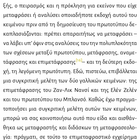
ξής, ο πει­ρα­σμός και η πρό­κλη­ση για εκεί­νον που εί­χε
με­τα­φρά­σει ή ανα­λύ­σει oποια­δή­πο­τε εκ­δο­χή αυ­τού του
κει­μέ­νου πριν από τη δη­μο­σί­ευ­ση του πρω­το­τύ­που δε­
κα­πλα­σιά­ζο­νται: πρέ­πει απα­ραι­τή­τως να με­τα­φρά­σει –
να λά­βει υπ’ όψιν στις ανα­λύ­σεις του την πο­λυ­πλο­κό­τη­τα
των σχέ­σε­ων με­τα­ξύ πρω­το­τύ­που, με­τά­φρα­σης, ανα­με­
[16]
τά­φρα­σης και επι­με­τά­φρα­σης
– και τη δεύ­τε­ρη εκ­δο­
χή, τη λε­γό­με­νη πρω­τό­τυ­πη. Εδώ, πι­στεύω, επι­βάλ­λε­ται
μια συ­γκρι­τι­κή με­λέ­τη των δύο γαλ­λι­κών κει­μέ­νων: της
επι­με­τά­φρα­σης του Zαν-Λικ Nαν­σί και της Eλέν Zε­λέν
και του πρω­το­τύ­που του Mπλαν­σό. Κα­θώς έχω πραγ­μα­
το­ποι­ή­σει μια συ­γκρι­τι­κή με­λέ­τη αυ­τών των κει­μέ­νων,
μπο­ρώ να σας κοι­νο­ποι­ή­σω αυ­τό που εί­δα και αι­σθάν­
θη­κα ως με­τα­φρα­στής και δι­δά­σκων τη με­τα­φρα­σε­ο­λο­
γία: πράγ­μα­τι, σε τού­το το επι­με­τα­φρα­στι­κό εγ­χεί­ρη­μα