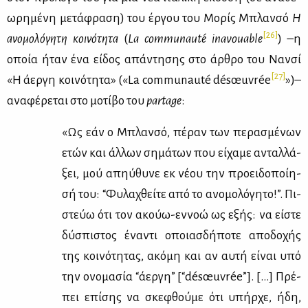
ω­ρη­μέ­νη με­τά­φρα­ση) του έρ­γου του Μο­ρίς Μπλαν­σό
Η
[26]
ανο­μο­λό­γη­τη κοι­νό­τη­τα
(
La
communaut
é
inavouable
) –η
οποία ήταν ένα εί­δος απά­ντη­σης στο άρ­θρο του Ναν­σί
[27]
«H άερ­γη κοι­νό­τη­τα» («La communauté désœuvrée
»)–
ανα­φέ­ρε­ται στο μο­τί­βο του
partage
:
«Ως εάν ο Mπλαν­σό, πέ­ραν των πε­ρα­σμέ­νων
ετών και άλ­λων ση­μά­των που εί­χα­με ανταλ­λά­
ξει, μού απηύ­θυ­νε εκ νέ­ου την προει­δο­ποί­η­
σή του: “Φυ­λα­χθεί­τε από το ανο­μο­λό­γη­το!”. Πι­
στεύω ότι τoν ακούω-εν­νοώ ως εξής: να εί­στε
δύ­σπι­στος ένα­ντι οποιασ­δή­πο­τε απο­δο­χής
της κοι­νό­τη­τας, ακό­μη και αν αυ­τή εί­ναι υπό
την ονο­μα­σία “άερ­γη” [“désœuvrée”]. […] Πρέ­
πει επί­σης να σκε­φθού­με ότι υπήρ­χε, ήδη,