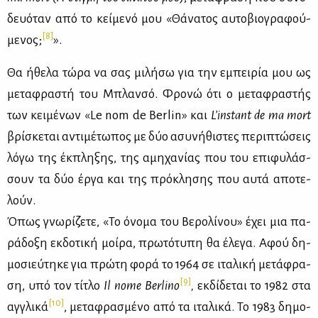
δευό­ταν από το κεί­με­νό μου «Θά­να­τος αυ­το­βιο­γρα­φού­
[8]
με­νος;
».
Θα ήθε­λα τώ­ρα να σας μι­λή­σω για την εμπει­ρία μου ως
με­τα­φρα­στή του Mπλαν­σό. Φρο­νώ ότι ο με­τα­φρα­στής
των κει­μέ­νων «Le nom de Berlin» και
L
’
instant
de
ma
mort
βρί­σκε­ται αντι­μέ­τω­πος με δύο ασυ­νή­θι­στες πε­ρι­πτώ­σεις
λό­γω της έκ­πλη­ξης, της αμη­χα­νί­ας που του επι­φυ­λάσ­
σουν τα δύο έρ­γα και της πρό­κλη­σης που αυ­τά απο­τε­
λούν.
Όπως γνω­ρί­ζε­τε, «Το όνο­μα του Βε­ρο­λί­νου» έχει μια πα­
ρά­δο­ξη εκ­δο­τι­κή μοί­ρα, πρω­τό­τυ­πη θα έλε­γα. Αφού δη­
μο­σιεύ­τη­κε για πρώ­τη φο­ρά το 1964 σε ιτα­λι­κή με­τά­φρα­
[9]
ση, υπό τον τί­τλο
Il nome Berlino
,
εκ­δί­δε­ται το 1982 στα
[10]
αγ­γλι­κά
, με­τα­φρα­σμέ­νο από τα ιτα­λι­κά. Το 1983 δη­μο­