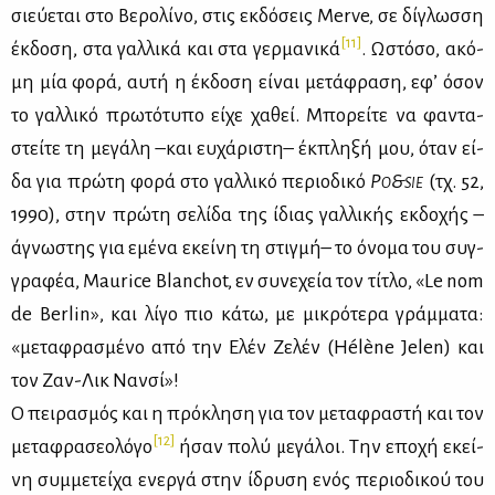
σιεύ­ε­ται στο Βε­ρο­λί­νο, στις εκ­δό­σεις Merve, σε δί­γλωσ­ση
[11]
έκ­δο­ση, στα γαλ­λι­κά και στα γερ­μα­νι­κά
. Ωστό­σο, ακό­
μη μία φο­ρά, αυ­τή η έκ­δο­ση εί­ναι με­τά­φρα­ση, εφ’ όσον
το γαλ­λι­κό πρω­τό­τυ­πο εί­χε χα­θεί. Mπο­ρεί­τε να φα­ντα­
στεί­τε τη με­γά­λη –και ευ­χά­ρι­στη– έκ­πλη­ξή μου, όταν εί­
δα για πρώ­τη φο­ρά στο γαλ­λι­κό πε­ριο­δι­κό
P
&
(τχ. 52,
O
SIE
1990), στην πρώ­τη σε­λί­δα της ίδιας γαλ­λι­κής εκ­δο­χής –
άγνω­στης για εμέ­να εκεί­νη τη στιγ­μή– το όνο­μα του συγ­
γρα­φέα, Maurice Blanchot, εν συ­νε­χεία τον τί­τλο, «Le nom
de Berlin», και λί­γο πιο κά­τω, με μι­κρό­τε­ρα γράμ­μα­τα:
«με­τα­φρα­σμέ­νο από την Eλέν Zε­λέν (Hélène Jelen) και
τον Zαν-Λικ Nαν­σί»!
O πει­ρα­σμός και η πρό­κλη­ση για τον με­τα­φρα­στή και τον
[12]
με­τα­φρα­σε­ο­λό­γο
ήσαν πο­λύ με­γά­λοι. Tην επο­χή εκεί­
νη συμ­με­τεί­χα ενερ­γά στην ίδρυ­ση ενός πε­ριο­δι­κού του