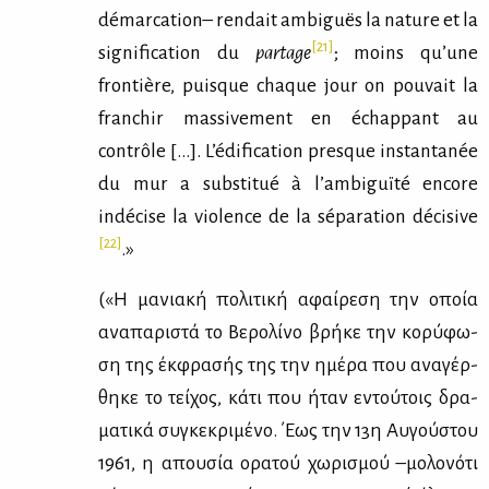
démarcation– rendait ambiguës la nature et la
[21]
signification du
partage
; moins qu’une
frontière, puisque chaque jour on pouvait la
franchir massivement en échappant au
contrôle […]. L’édification presque instantanée
du mur a substitué à l’ambiguïté encore
indécise la violence de la séparation décisive
[22]
.»
(«H μα­νια­κή πο­λι­τι­κή αφαί­ρε­ση την οποία
ανα­πα­ρι­στά το Bε­ρο­λί­νο βρή­κε την κο­ρύ­φω­
ση της έκ­φρα­σής της την ημέ­ρα που ανα­γέρ­
θη­κε το τεί­χος, κά­τι που ήταν εντού­τοις δρα­
μα­τι­κά συ­γκε­κρι­μέ­νο. ΄Eως την 13η Aυ­γού­στου
1961, η απου­σία ορα­τού χω­ρι­σμού –μο­λο­νό­τι