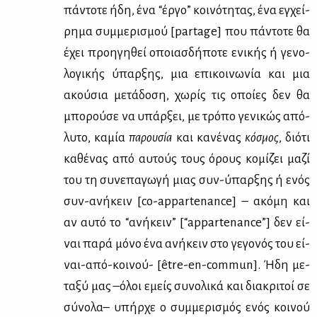
πά­ντο­τε ήδη, ένα “έρ­γο” κοι­νό­τη­τας, ένα εγ­χεί­
ρη­μα συμ­με­ρι­σμού [partage] που πά­ντο­τε θα
έχει προη­γη­θεί οποιασ­δή­πο­τε ενι­κής ή γε­νο­
λο­γι­κής ύπαρ­ξης, μια επι­κοι­νω­νία και μια
ακού­σια με­τά­δο­ση, χω­ρίς τις οποί­ες δεν θα
μπο­ρού­σε να υπάρ­ξει, με τρό­πο γε­νι­κώς από­
λυ­το, κα­μία
πα­ρου­σία
και κα­νέ­νας
κό­σμος
, διό­τι
κα­θέ­νας από αυ­τούς τους όρους κο­μί­ζει μα­ζί
του τη συ­νε­πα­γω­γή μιας συν-ύπαρ­ξης ή ενός
συν-ανή­κειν [co-appartenance] – ακό­μη και
αν αυ­τό το “ανή­κειν” [“appartenance”] δεν εί­
ναι πα­ρά μό­νο ένα ανή­κειν στο γε­γο­νός του εί­
ναι-από-κοι­νού- [être-en-commun]. Ήδη με­
τα­ξύ μας –όλοι εμείς συ­νο­λι­κά και δια­κρι­τοί σε
σύ­νο­λα– υπήρ­χε ο συμ­με­ρι­σμός ενός κοι­νού