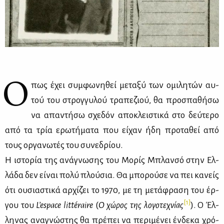
Ό
πως έχει συμ­φω­νη­θεί με­τα­ξύ των ομι­λη­τών αυ­
τού του στρογ­γυ­λού τρα­πε­ζιού, θα προ­σπα­θή­σω
να απα­ντή­σω σχε­δόν απο­κλει­στι­κά στο δεύ­τε­ρο
από τα τρία ερω­τή­μα­τα που εί­χαν ήδη προ­τα­θεί από
τους ορ­γα­νω­τές του συ­νε­δρί­ου.
Η ιστο­ρία της ανά­γνω­σης του Mο­ρίς Mπλαν­σό στην Eλ­
λά­δα δεν εί­ναι πο­λύ πλού­σια. Θα μπο­ρού­σε να πει κα­νείς
ότι ου­σια­στι­κά αρ­χί­ζει το 1970, με τη με­τά­φρα­ση του έρ­
[1]
γου του
L
’
espace
litt
é
raire
(
Ο χώ­ρος της λο­γο­τε­χνί­ας
). O Έλ­
λη­νας ανα­γνώ­στης θα πρέ­πει να πε­ρι­μέ­νει έν­δε­κα χρό­