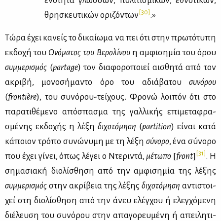
ενό­τη­τα γλωσ­σών, πο­λι­τι­σμι­κών, εθνο­τι­κών,
[30]
θρη­σκευ­τι­κών ορι­ζό­ντων
.»
Τώ­ρα έχει κα­νείς το δι­καί­ω­μα να πει ότι στην πρω­τό­τυ­πη
εκ­δο­χή του
Oνό­μα­τος του Bε­ρο­λί­νου
η αμ­φι­ση­μία του όρου
συμ­με­ρι­σμός
(
partage
) τον δια­φο­ρο­ποιεί αι­σθη­τά από τον
ακρι­βή, μο­νο­σή­μα­ντο όρο του αδιά­βα­του
συ­νό­ρου
(
frontière
), του συ­νό­ρου-τεί­χους. Φρο­νώ λοι­πόν ότι στο
πα­ρα­τι­θέ­με­νο από­σπα­σμα της γαλ­λι­κής επι­με­τα­φρα­
σμέ­νης εκ­δο­χής η λέ­ξη
δι­χο­τό­μη­ση
(
partition
) εί­ναι κα­τά
κά­ποιον τρό­πο συ­νώ­νυ­μη με τη λέ­ξη
σύ­νο­ρο
, ένα σύ­νο­ρο
[31]
που έχει γί­νει, όπως λέ­γει ο Nτε­ρι­ντά,
μέ­τω­πο
[
front
]
. H
ση­μα­σια­κή διο­λί­σθη­ση από την αμ­φι­ση­μία της λέ­ξης
συμ­με­ρι­σμός
στην ακρί­βεια της λέ­ξης
δι­χο­τό­μη­ση
αντι­στοι­
χεί στη διο­λί­σθη­ση από την άνευ ελέγ­χου ή ελεγ­χό­με­νη
διέ­λευ­ση του συ­νό­ρου στην απα­γο­ρευ­μέ­νη ή απει­λη­τι­