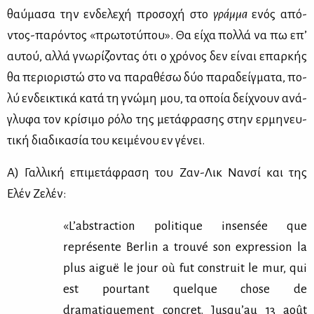
θαύ­μα­σα την εν­δε­λε­χή προ­σο­χή στο
γράμ­μα
ενός από­
ντος-πα­ρό­ντος «πρω­το­τύ­που». Θα εί­χα πολ­λά να πω επ’
αυ­τού, αλ­λά γνω­ρί­ζο­ντας ότι ο χρό­νος δεν εί­ναι επαρ­κής
θα πε­ριο­ρι­στώ στο να πα­ρα­θέ­σω δύο πα­ρα­δείγ­μα­τα, πο­
λύ εν­δει­κτι­κά κα­τά τη γνώ­μη μου, τα οποία δεί­χνουν ανά­
γλυ­φα τον κρί­σι­μο ρό­λο της με­τά­φρα­σης στην ερ­μη­νευ­
τι­κή δια­δι­κα­σία του κει­μέ­νου εν γέ­νει.
Α) Γαλ­λι­κή επι­με­τά­φρα­ση του Zαν-Λικ Nαν­σί και της
Eλέν Zε­λέν:
«L’abstraction politique insensée que
représente Berlin a trouvé son expression la
plus aiguë le jour où fut construit le mur, qui
est pourtant quelque chose de
dramatiquement concret. Jusqu’au 13 août