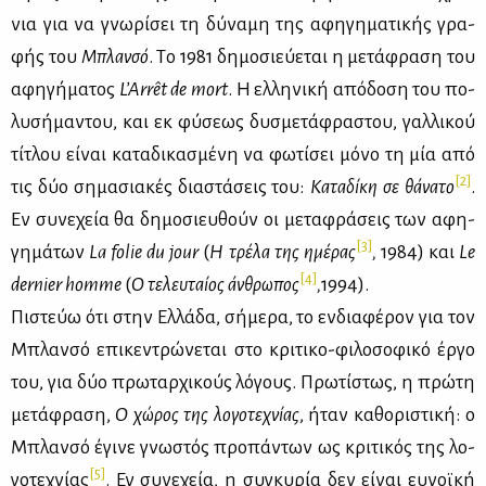
νια για να γνω­ρί­σει τη δύ­να­μη της αφη­γη­μα­τι­κής γρα­
φής του
Mπλαν­σό
. Tο 1981 δη­μο­σιεύ­ε­ται η με­τά­φρα­ση του
αφη­γή­μα­τος
L’Arrêt de mort
. H ελ­λη­νι­κή από­δο­ση του πο­
λυ­σή­μα­ντου, και εκ φύ­σε­ως δυ­σμε­τά­φρα­στου, γαλ­λι­κού
τί­τλου εί­ναι κα­τα­δι­κα­σμέ­νη να φω­τί­σει μό­νο τη μία από
[2]
τις δύο ση­μα­σια­κές δια­στά­σεις του:
Kα­τα­δί­κη σε θά­να­το
.
Eν συ­νε­χεία θα δη­μο­σιευ­θούν οι με­τα­φρά­σεις των αφη­
[3]
γη­μά­των
La
folie
du
jour
(
H τρέ­λα της ημέ­ρας
,
1984) και
Le
[4]
dernier
homme
(
O τε­λευ­ταί­ος άν­θρω­πος
,
1994).
Πι­στεύω ότι στην Eλ­λά­δα, σή­με­ρα, το εν­δια­φέ­ρον για τον
Mπλαν­σό επι­κε­ντρώ­νε­ται στο κρι­τι­κο-φι­λο­σο­φι­κό έρ­γο
του, για δύο πρω­ταρ­χι­κούς λό­γους. Πρω­τί­στως, η πρώ­τη
με­τά­φρα­ση,
Ο
χώ­ρος της λο­γο­τε­χνί­ας
, ήταν κα­θο­ρι­στι­κή: ο
Mπλαν­σό έγι­νε γνω­στός προ­πά­ντων ως κρι­τι­κός της λο­
[5]
γο­τε­χνί­ας
. Εν συ­νε­χεία, η συ­γκυ­ρία δεν εί­ναι ευ­νοϊ­κή