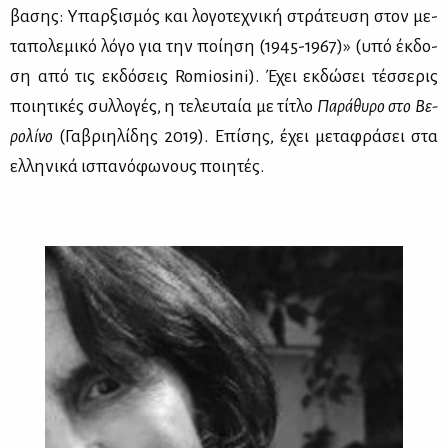
βα­σης: Υπαρ­ξι­σμός και λο­γο­τε­χνι­κή στρά­τευ­ση στον με­
τα­πο­λε­μι­κό λό­γο για την ποί­η­ση (1945-1967)» (υπό έκ­δο­
ση από τις εκ­δό­σεις Romiosini). Έχει εκ­δώ­σει τέσ­σε­ρις
ποι­η­τι­κές συλ­λο­γές, η τε­λευ­ταία με τί­τλο
Πα­ρά­θυ­ρο στο Βε­
ρο­λί­νο
(Γα­βρι­η­λί­δης 2019). Επί­σης, έχει με­τα­φρά­σει στα
ελ­λη­νι­κά ισπα­νό­φω­νους ποι­η­τές.