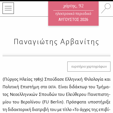
χάρτης
, 92
ηλεκτρονικό περιοδικό
ΑΥΓΟΥΣΤΟΣ 2026
Παναγιώτης Αρβανίτης
ευρετήριο χαρτογράφων
(Πύρ­γος Ηλεί­ας 1985) Σπού­δα­σε Ελ­λη­νι­κή Φι­λο­λο­γία και
Πο­λι­τι­κή Επι­στή­μη στο
. Εί­ναι δι­δά­κτωρ του Τμή­μα­
ΕΚ­ΠΑ
τος Νε­ο­ελ­λη­νι­κών Σπου­δών του Ελεύ­θε­ρου Πα­νε­πι­στη­
μί­ου του Βε­ρο­λί­νου (FU Berlin). Πρό­σφα­τα υπο­στή­ρι­ξε
τη δι­δα­κτο­ρι­κή δια­τρι­βή του με τί­τλο «Το άγ­χος της επι­βί­