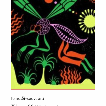
Το παιδί-κουνούπι