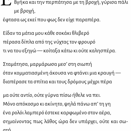
Βγή­κα και την περ­πά­τη­σα με τη βρο­χή, γύ­ρι­σα πά­λι
με βρο­χή,
έφτα­σα ως εκεί που φως δεν εί­χε πα­ρα­πέ­ρα.
Εί­δαν τα μά­τια μου κά­θε σο­κά­κι θλι­βε­ρό
πέ­ρα­σα δί­πλα από της νύ­χτας τον φρου­ρό
τι να του εξη­γώ — κοί­τα­ξα κά­τω κι ού­τε κα­λη­σπέ­ρα.
Στα­μά­τη­σα, μαρ­μά­ρω­σα με­σ’ στη σιω­πή
όταν κομ­μα­τια­σμέ­νη άκου­σα να φτά­νει μια κραυ­γή —
δια­πέ­ρα­σε τα σπί­τια και τους δρό­μους μέ­χρι πέ­ρα
μα ού­τε αντίο, ού­τε γύρ­να πί­σω ήθε­λε να πει.
Μό­νο από­κο­σμο κι ακί­νη­το, ψη­λά πά­νω απ’ τη γη
ένα ρο­λόι λα­μπε­ρό έστε­κε καρ­φω­μέ­νο στον αέ­ρα,
ση­μαί­νο­ντας πως λά­θος ώρα δεν υπάρ­χει, ού­τε και σω­
στή