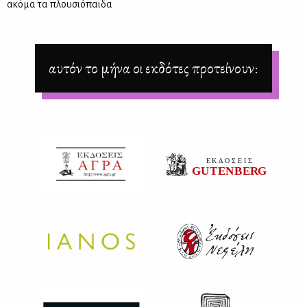
ακό­μα τα πλου­σιό­παι­δα
αυτόν το μήνα οι εκδότες προτείνουν: