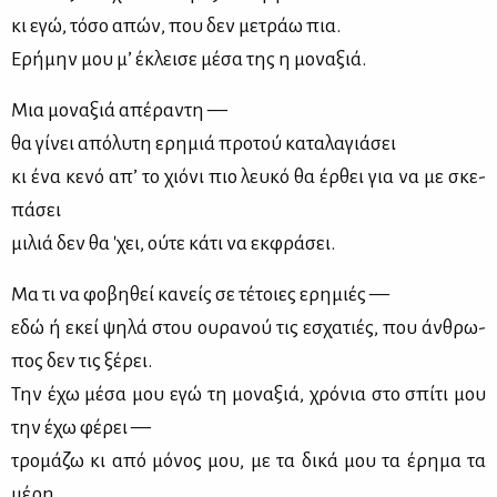
κι εγώ, τό­σο απών, που δεν με­τράω πια.
Ερή­μην μου μ’ έκλει­σε μέ­σα της η μο­να­ξιά.
Μια μο­να­ξιά απέ­ρα­ντη —
θα γί­νει από­λυ­τη ερη­μιά προ­τού κα­τα­λα­γιά­σει
κι ένα κε­νό απ’ το χιό­νι πιο λευ­κό θα έρ­θει για να με σκε­
πά­σει
μι­λιά δεν θα 'χει, ού­τε κά­τι να εκ­φρά­σει.
Μα τι να φο­βη­θεί κα­νείς σε τέ­τοιες ερη­μιές —
εδώ ή εκεί ψη­λά στου ου­ρα­νού τις εσχα­τιές, που άν­θρω­
πος δεν τις ξέ­ρει.
Την έχω μέ­σα μου εγώ τη μο­να­ξιά, χρό­νια στο σπί­τι μου
την έχω φέ­ρει —
τρο­μά­ζω κι από μό­νος μου, με τα δι­κά μου τα έρη­μα τα
μέ­ρη.