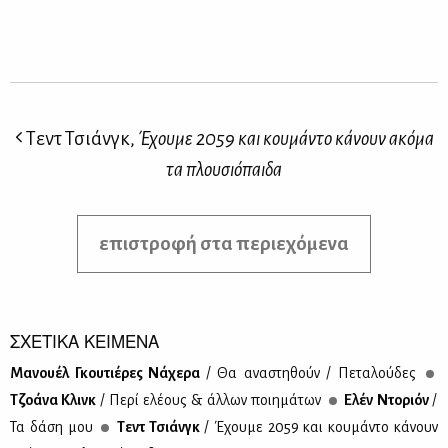
Τεντ Τσιάνγκ,
Έχουμε 2059 και κουμάντο κάνουν ακόμα
τα πλουσιόπαιδα
επιστροφή στα περιεχόμενα
ΣΧΕΤΙΚΑ ΚΕΙΜΕΝΑ
Μα­νου­έλ Γκου­τιέ­ρες Νά­χε­ρα
/ Θα ανα­στη­θούν / Πε­τα­λού­δες
Τζο­ά­να Κλινκ
/ Πε­ρί ελέ­ους & άλ­λων ποι­η­μά­των
Ελέν Ντο­ριόν
/
Τα δά­ση μου
Τεντ Τσιάνγκ
/ Έχου­με 2059 και κου­μά­ντο κά­νουν