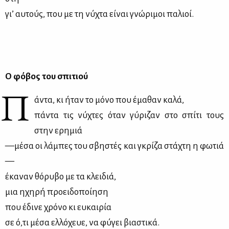
γι’ αυ­τούς, που με τη νύ­χτα εί­ναι γνώ­ρι­μοι πα­λιοί.
Ο φό­βος του σπι­τιού
Π
άντα, κι ήταν το μό­νο που έμα­θαν κα­λά,
πά­ντα τις νύ­χτες όταν γύ­ρι­ζαν στο σπί­τι τους
στην ερη­μιά
—μέ­σα οι λά­μπες του σβη­στές και γκρί­ζα στά­χτη η φω­τιά
—
έκα­ναν θό­ρυ­βο με τα κλει­διά,
μια ηχη­ρή προει­δο­ποί­η­ση
που έδι­νε χρό­νο κι ευ­και­ρία
σε ό,τι μέ­σα ελ­λό­χευε, να φύ­γει βια­στι­κά.