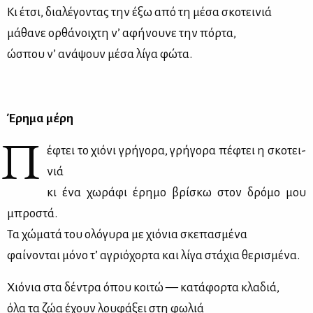
Κι έτσι, δια­λέ­γο­ντας την έξω από τη μέ­σα σκο­τει­νιά
μά­θα­νε ορ­θά­νοι­χτη ν’ αφή­νου­νε την πόρ­τα,
ώσπου ν’ ανά­ψουν μέ­σα λί­γα φώ­τα.
Έρη­μα μέ­ρη
Π
έφτει το χιό­νι γρή­γο­ρα, γρή­γο­ρα πέ­φτει η σκο­τει­
νιά
κι ένα χω­ρά­φι έρη­μο βρί­σκω στον δρό­μο μου
μπρο­στά.
Τα χώ­μα­τά του ολό­γυ­ρα με χιό­νια σκε­πα­σμέ­να
φαί­νο­νται μό­νο τ’ αγριό­χορ­τα και λί­γα στά­χια θε­ρι­σμέ­να.
Χιό­νια στα δέ­ντρα όπου κοι­τώ — κα­τά­φορ­τα κλα­διά,
όλα τα ζώα έχουν λου­φά­ξει στη φω­λιά