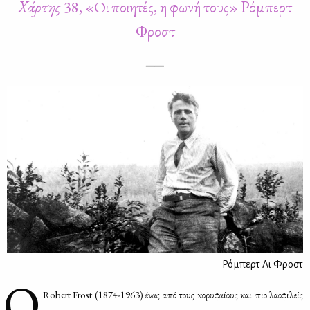
Χάρ­της
38, «Oι ποι­η­τές, η φω­νή τους» Ρό­μπερτ
Φροστ
——
——
——
Ρόμπερτ Λι Φροστ
Ο
Robert Frost (1874-1963) ένας από τους κο­ρυ­φαί­ους και πιο λα­ο­φι­λείς