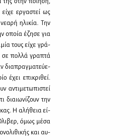
ά της στην ποί­η­ση,
 εί­χε ερ­γα­στεί ως
ε­α­ρή ηλι­κία. Την
την οποία έζη­σε για
­μία τους εί­χε γρά­
ώ σε πολ­λά γρα­πτά
ν δια­πραγ­μα­τεύ­ε­
οίο έχει επι­κρι­θεί.
ν αντι­με­τω­πι­στεί
τι διαιω­νί­ζουν την
­κας. Η αλή­θεια εί­
 Όλι­βερ, όμως μέ­σα
νο­λι­θι­κής και αυ­