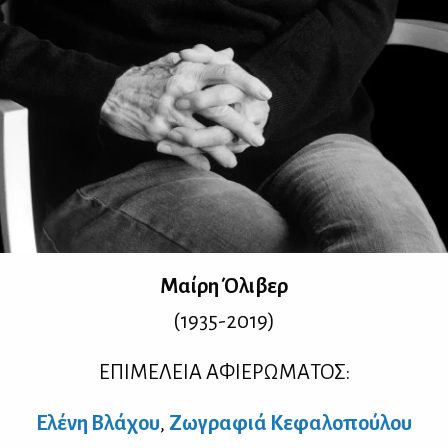
Mαί­ρη Όλι­βερ
(1935-2019)
ΕΠΙ­ΜΕ­ΛΕΙΑ ΑΦΙΕ­ΡΩ­ΜΑ­ΤΟΣ:
Ελέ­νη Βλά­χου
,
Ζω­γρα­φιά Κε­φα­λο­πού­λου