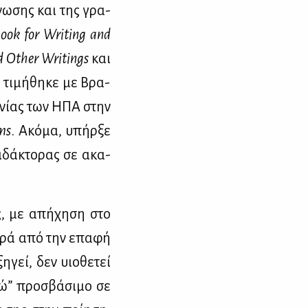
­γνω­σης και της γρα­
ook for Writing and
nd Other Writings
και
 τι­μή­θη­κε με Βρα­
­χνί­ας των ΗΠΑ στην
ms
. Ακό­μα, υπήρ­ξε
ι­δά­κτο­ρας σε ακα­
ης, με απή­χη­ση στο
­θε­ρά από την επα­φή
­γεί, δεν υιο­θε­τεί
εγώ” προ­σβά­σι­μο σε