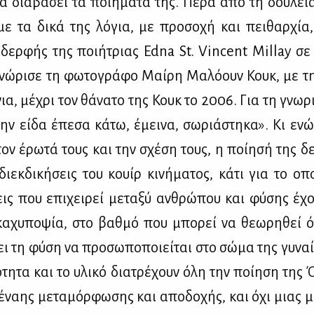
 δια­βά­σει τα ποι­ή­μα­τά της. Πέ­ρα από τη δου­λει
με τα δι­κά της λό­για, με προ­σο­χή και πει­θαρ­χία,
αδερ­φής της ποι­ή­τριας Edna St. Vincent Millay σε ν
 γνώ­ρι­σε τη φω­το­γρά­φο Μαί­ρη Μα­λό­ουν Κουκ, με 
α, μέ­χρι τον θά­να­το της Κουκ το 2006. Για τη γνω­ρι
ην εί­δα έπε­σα κά­τω, έμει­να, σω­ριά­στη­κα». Κι εν
τον έρω­τά τους και την σχέ­ση τους, η ποί­η­σή της δε
διεκ­δι­κή­σεις του κουίρ κι­νή­μα­τος, κά­τι για το οπ
εις που επι­χει­ρεί με­τα­ξύ αν­θρώ­που και φύ­σης έχου
α­χυ­πο­ψία, στο βαθ­μό που μπο­ρεί να θε­ω­ρη­θεί ό
ει τη φύ­ση να προ­σω­πο­ποιεί­ται στο σώ­μα της γυ­ναί
κό­τη­τα και το υλι­κό δια­τρέ­χουν όλη την ποί­η­ση της
ναης με­τα­μόρ­φω­σης και απο­δο­χής, και όχι μιας μο­