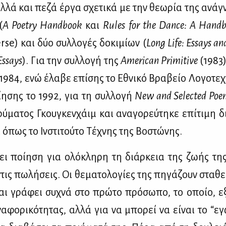
 αλ­λά και πε­ζά έρ­γα σχε­τι­κά με την θε­ω­ρία της ανά
(
A Poetry Handbook
και
Rules for the Dance: A Handb
rse) και δύο συλ­λο­γές δο­κι­μί­ων (
Long Life: Essays a
Essays
). Για την συλ­λο­γή της
American Primitive
(1983)
 1984, ενώ έλα­βε επί­σης το Εθνι­κό Βρα­βείο Λο­γο­τε
ί­η­σης το 1992, για τη συλ­λο­γή
New and Selected Poe
ύ­μα­τος Γκου­γκεν­χάιμ και ανα­γο­ρεύ­τη­κε επί­τι­μη δ
 όπως το Ιν­στι­τού­το Τέ­χνης της Βο­στώ­νης.
φει ποί­η­ση για ολό­κλη­ρη τη διάρ­κεια της ζω­ής τ
 στις πω­λή­σεις. Οι θε­μα­το­λο­γί­ες της πη­γά­ζουν στα
ι γρά­φει συ­χνά στο πρώ­το πρό­σω­πο, το οποίο, εξη
να­φο­ρι­κό­τη­τας, αλ­λά για να μπο­ρεί να εί­ναι το “