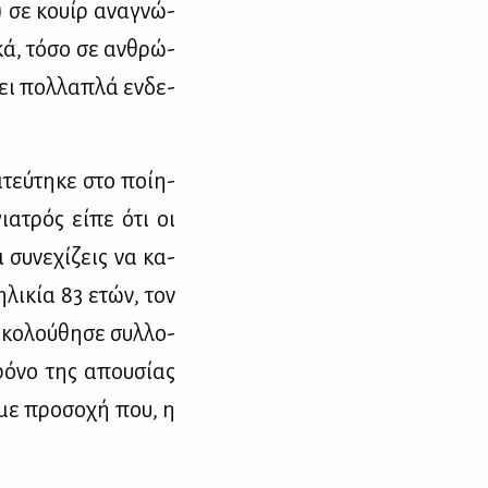
ι) σε κουίρ ανα­γνώ­
­κά, τό­σο σε αν­θρώ­
ει πολ­λα­πλά εν­δε­
τεύ­τη­κε στο ποί­η­
ια­τρός εί­πε ότι οι
 συ­νε­χί­ζεις να κα­
 ηλι­κία 83 ετών, τον
κο­λού­θη­σε συλ­λο­
ρό­νο της απου­σί­ας
 με προ­σο­χή που, η