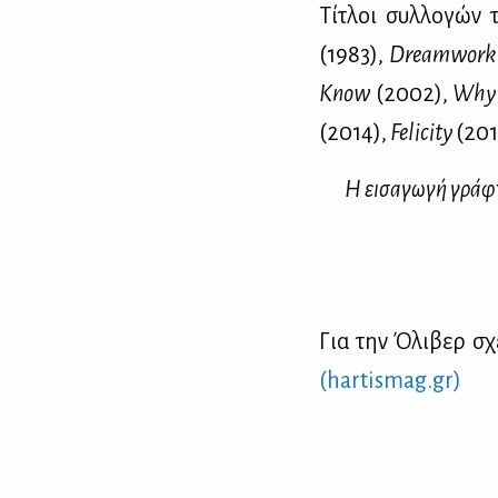
Τί­τλοι συλ­λο­γών τ
(1983),
Dreamwork
Know
(2002),
Why 
(2014),
Felicity
(201
Η ει­σα­γω­γή γρά­
Για την Όλι­βερ σχε
(hartismag.gr)