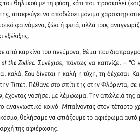
σης του θη­λυ­κού με τη φύ­ση, κά­τι που προ­σκα­λεί (κα
της, απο­φεύ­γει να απο­δώ­σει μό­νι­μα χα­ρα­κτη­ρι­στι
σι­κά φαι­νό­με­να, ζώα ή φυ­τά, αλ­λά τους ανα­γνω­ρί­ζ
ι εξέ­λι­ξης.
ε από καρ­κί­νο του πνεύ­μο­να, θέ­μα που δια­πραγ­μα­
 of the Zodiac.
Συ­νέ­χι­σε, πά­ντως να κα­πνί­ζει – “Ο γ
αι κα­λά. Σου δί­νε­ται η κα­λή η τύ­χη, τη δέ­χε­σαι. Και
στην Τί­πετ. Πέ­θα­νε στο σπί­τι της στην Φλό­ρι­ντα, σε
9, έχο­ντας νο­σή­σει με λέμ­φω­μα. Την απώ­λειά της α
ο ανα­γνω­στι­κό κοι­νό. Μπαί­νο­ντας στον τέ­ταρ­το χ
κό­σμο, θε­λή­σα­με να φτιά­ξου­με το αφιέ­ρω­μα αυ­τό
η αρ­χή της αφιέ­ρω­σης.