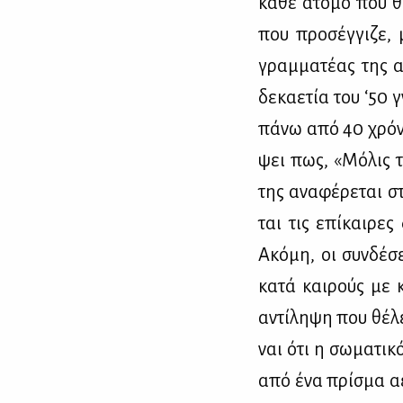
κά­θε άτο­μο που θα
που προ­σέγ­γι­ζε, 
γραμ­μα­τέ­ας της 
δε­κα­ε­τία του ‘50
πά­νω από 40 χρό­νι
ψει πως, «Μό­λις τ
της ανα­φέ­ρε­ται σ
ται τις επί­και­ρες 
Ακό­μη, οι συν­δέ­σ
κα­τά και­ρούς με κ
αντί­λη­ψη που θέ­λ
ναι ότι η σω­μα­τι­
από ένα πρί­σμα αέ­