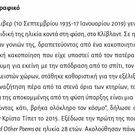
ρα­φι­κό
βερ (10 Σε­πτεμ­βρί­ου 1935-17 Ια­νουα­ρί­ου 2019) γε
ι­δι­κή της ηλι­κία κο­ντά στη φύ­ση, στο Κλί­βλαντ. Σε 
ν γο­νιών της, δρα­πε­τεύ­ο­ντας από ένα κα­κο­ποι­η­τι­
­κή κα­κο­ποί­η­ση που εί­χε υπο­στεί από τον πα­τέ­ρ
υ­μη για εκεί­νη με την από­δρα­ση από το σπί­τι, τον 
ει­στών χώ­ρων, στά­θη­κε κα­θο­ρι­στι­κή για την εξέ­λι
να­ζή­τη­ση πέ­ρα από τα στε­νά όρια των κτη­ρί­ων, τ
αι της απο­κομ­μέ­νης από τη φύ­ση ύπαρ­ξης εί­ναι μια
ώ­ντας κά­τι, βρή­κα ολό­κλη­ρο τον κό­σμο”, δή­λω­σε 
 Κρί­στα Τί­πετ το 2015. Εξέ­δω­σε την πρώ­τη της ποι­η
d Other Poems
σε ηλι­κία 28 ετών. Ακο­λού­θη­σαν πά­ν