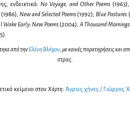
ης, εν­δει­κτι­κά:
No Voyage, and Other Poems
(1963)
(1986),
New and Selected Poems
(1992),
Blue Pastures
(
I Wake Early: New Poems
(2004),
A Thousand Mornings
5).
φτη­κε από την
Ελέ­νη Βλά­χου
, με κοι­νές πα­ρα­τη­ρή­σεις και α
στριες.
­τι­κό κεί­με­νο στον
Χάρ­τη:
Άγριες χή­νες / Γιώρ­γος Χ