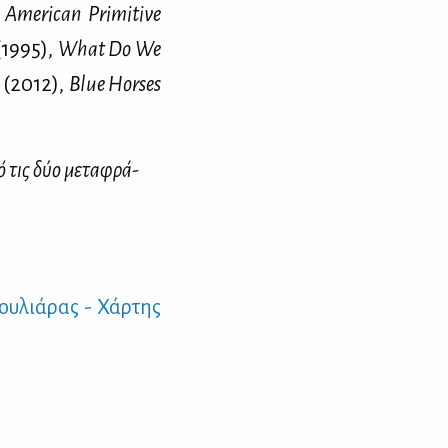
,
American Primitive
1995),
What Do We
(2012),
Blue Horses
πό τις δύο με­τα­φρά­
ου­λιά­ρας - Χάρ­της