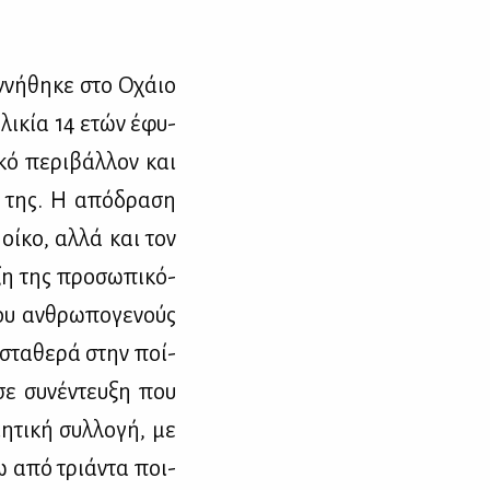
ν­νή­θη­κε στο Οχάιο
ηλι­κία 14 ετών έφυ­
κό πε­ρι­βάλ­λον και
α της. Η από­δρα­ση
οί­κο, αλ­λά και τον
­ξη της προ­σω­πι­κό­
ου αν­θρω­πο­γε­νούς
 στα­θε­ρά στην ποί­
σε συ­νέ­ντευ­ξη που
­τι­κή συλ­λο­γή, με
ω από τριά­ντα ποι­