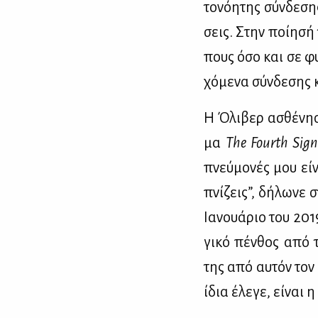
το­νό­η­της σύν­δε­
σεις. Στην ποί­η­σή 
πους όσο και σε φυ­
χό­με­να σύν­δε­σης κ
Η Όλι­βερ ασθέ­νη­σ
μα
The Fourth Sign
πνεύ­μο­νές μου εί­ν
πνί­ζεις”, δή­λω­νε 
Ια­νουά­ριο του 201
γι­κό πέν­θος από τ
της από αυ­τόν τον 
ίδια έλε­γε, εί­ναι 