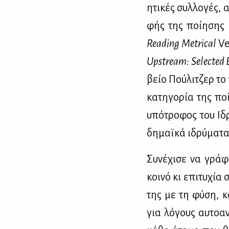
η­τι­κές συλ­λο­γές,
φής της ποί­η­σης 
Reading Metrical
Ve
Upstream: Selected 
βείο Πού­λι­τζερ το
κα­τη­γο­ρία της πο
υπό­τρο­φος του Ιδρ
δη­μαϊ­κά ιδρύ­μα­τα
Συ­νέ­χι­σε να γρά­
κοι­νό κι επι­τυ­χία
της με τη φύ­ση, κα
για λό­γους αυ­το­α­