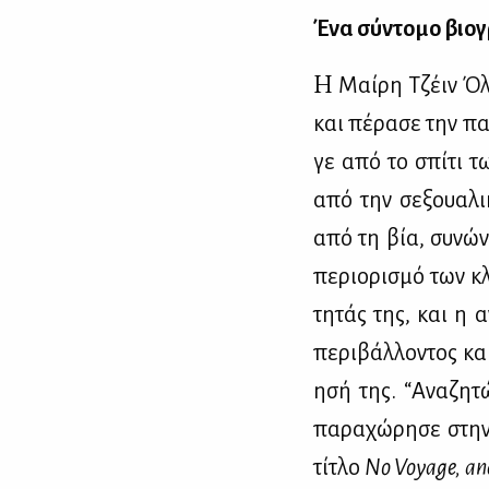
Ένα σύ­ντο­μο βιο­γ
Η
Μαί­ρη Τζέιν Όλι­
και πέ­ρα­σε την πα
γε από το σπί­τι τω
από την σε­ξουα­λι
από τη βία, συ­νώ­ν
πε­ριο­ρι­σμό των κλ
τη­τάς της, και η α
πε­ρι­βάλ­λο­ντος κ
η­σή της. “Ανα­ζη­τ
πα­ρα­χώ­ρη­σε στην
τί­τλο
No Voyage, an