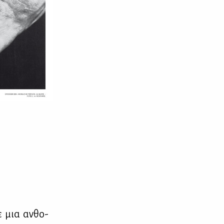
ε μια αν­θο­