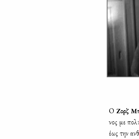
Ο
Ζορζ Μπ
νος με πο­λύ
έως την αν­θρ