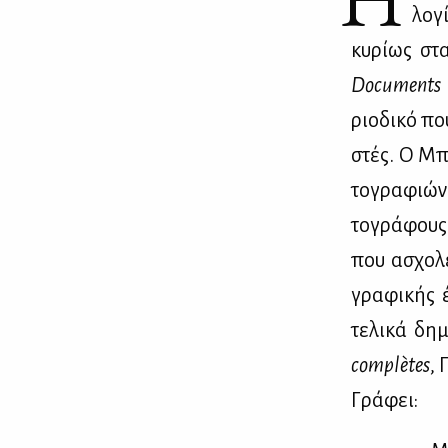
λο­γ
κυ­ρί­ως στ
Documents
ριο­δι­κό πο
στές. Ο Μπα
το­γρα­φιών
το­γρά­φους
που ασχο­λε
γρα­φι­κής 
τε­λι­κά δη
complètes
, 
Γρά­φει: