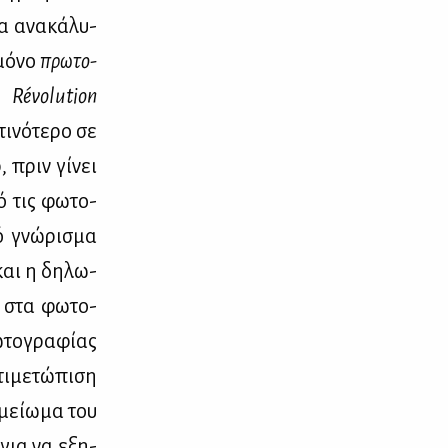
α ανα­κά­λυ­
μό­νο
πρω­το­
a
R
é
volution
ι­νό­τε­ρο σε
 πριν γί­νει
πό τις φω­το­
ό γνώ­ρι­σμα
και η δη­λω­
ή στα φω­το­
­το­γρα­φί­ας
ι­με­τώ­πι­ση
­μεί­ω­μα του
 για να εξη­