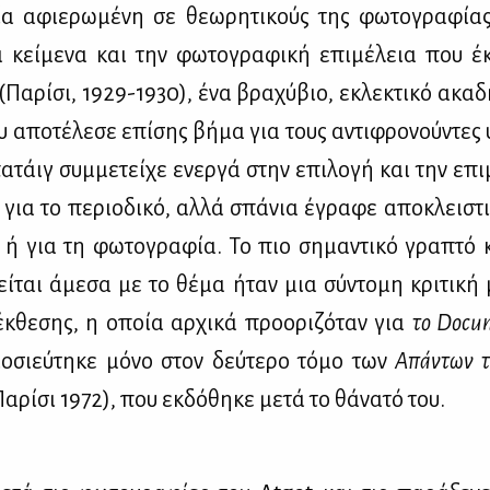
ία αφιε­ρω­μέ­νη σε θε­ω­ρη­τι­κούς της φω­το­γρα­φί­ας
α κεί­με­να και την φω­το­γρα­φι­κή επι­μέ­λεια που έ
(Πα­ρί­σι, 1929-1930), ένα βρα­χύ­βιο, εκλε­κτι­κό ακα­δ
υ απο­τέ­λε­σε επί­σης βή­μα για τους αντι­φρο­νού­ντες 
­τάιγ συμ­με­τεί­χε ενερ­γά στην επι­λο­γή και την επι
 για το πε­ριο­δι­κό, αλ­λά σπά­νια έγρα­φε απο­κλει­στ
 ή για τη φω­το­γρα­φία. Το πιο ση­μα­ντι­κό γρα­πτό κ
ί­ται άμε­σα με το θέ­μα ήταν μια σύ­ντο­μη κρι­τι­κή
έκ­θε­σης, η οποία αρ­χι­κά προ­ο­ρι­ζό­ταν για
το
Docu
­μο­σιεύ­τη­κε μό­νο στον δεύ­τε­ρο τό­μο των
Απά­ντων 
Πα­ρί­σι 1972), που εκ­δό­θη­κε με­τά το θά­να­τό του.