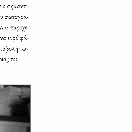
ο ση­μα­ντι­
ου φω­το­γρα­
ters
πα­ρέ­χει
ένα ευ­ρύ φά­
­τα­βο­λή των
ί­ας του.