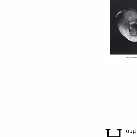
Η
συ­μ