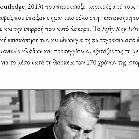
tledge, 2013) που πα­ρου­σιά­ζει με­ρι­κούς από τους πι
­φείς που έπαι­ξαν ση­μα­ντι­κό ρό­λο στην κα­τα­νό­η­ση τ
ου και την επιρ­ροή που αυ­τό άσκη­σε. Το
Fifty Key Wri
ι­κή επι­σκό­πη­ση των κει­μέ­νων για τη φω­το­γρα­φία από 
μο­νι­κών κλά­δων και προ­σεγ­γί­σε­ων, εξε­τά­ζο­ντας τη με
ν για το μέ­σο κα­τά τη διάρ­κεια των 170 χρό­νων της ιστο­ρ