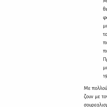
Μ
θε
φω
μά
το
πο
π
Π
μ
19
Με πολ­λούς
ζουν με το
σου­ρε­α­λι