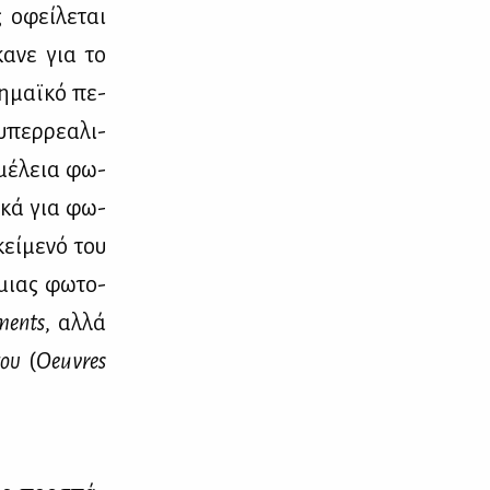
 οφεί­λε­ται
κα­νε για το
η­μαϊ­κό πε­
υπερ­ρε­α­λι­
­μέ­λεια φω­
ι­κά για φω­
εί­με­νό του
 μιας φω­το­
ments
, αλ­λά
του
(
Oeuvres