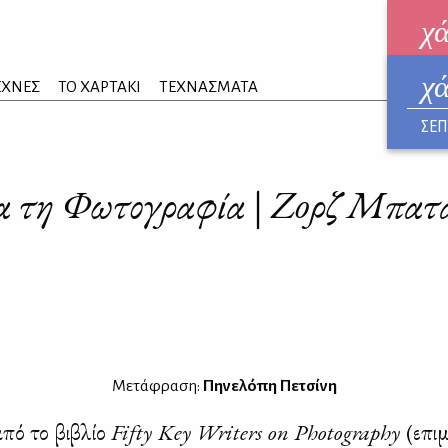
χ
χ
ηλεκ
ΕΧΝΕΣ
ΤΟ ΧΑΡΤΑΚΙ
ΤΕΧΝΑΣΜΑΤΑ
ΑΥΓ
ΣΕΠ
α τη Φωτογραφία | Zoρζ Μπατ
Μετάφραση:
Πηνελόπη Πετσίνη
από το βι­βλίο
Fifty Key Writers on Photography
(επι­