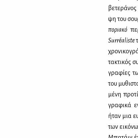
βε­τε­ρά­νο
ψη του σου­
πο­ρια­κό
πε
Surr
é
aliste
τ
χρο­νι­κο­γ
τα­κτι­κός σ
γρα­φί­ες τ
του μυ­θι­στ
μέ­νη προ­τ
γρα­φι­κά εν
ήταν μια ευ­
των ει­κό­νω
Μπα­τάιγ έχ