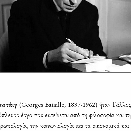
α­τάιγ
(Georges Bataille, 1897-1962) ήταν Γάλ­λος δ
­πλευ­ρο έρ­γο που εκτεί­νε­ται από τη φι­λο­σο­φία και τη 
ω­πο­λο­γία, την κοι­νω­νιο­λο­γία και τα οι­κο­νο­μι­κά και 