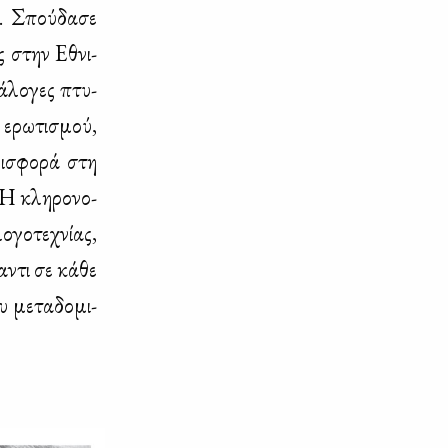
ό. Σπού­δα­σε
ος στην Εθνι­
ά­λο­γες πτυ­
 ερω­τι­σμού,
ει­σφο­ρά στη
 Η κλη­ρο­νο­
­γο­τε­χνί­ας,
α­ντι σε κά­θε
 με­τα­δο­μι­