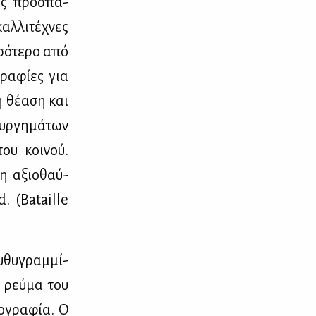
νες προ­σπά­
αλ­λι­τέ­χνες
σό­τε­ρο από
γρα­φί­ες για
η θέ­α­ση και
υρ­γη­μά­των
του κοι­νού.
 η αξιο­θαύ­
d. (Bataille
­θυ­γραμ­μί­
 ρεύ­μα του
ο­γρα­φία. Ο