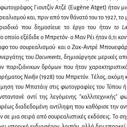
ς φω­το­γρά­φος Γιου­τζίν Ατζέ (Eugène Atget) ήταν μι
ρε­α­λι­σμού και, πριν από τον θά­να­τό του το 1927, το 
­ριο­δι­κό που δη­μο­σί­ευε το έρ­γο του ήταν
το
L
ο οποίο εξέ­δι­δε ο Μπρε­τόν· ο Μαν Ρέι ήταν ό,τι κο­ντ
ρά­φο του σου­ρε­α­λι­σμού· και ο Ζακ-Αντρέ Μπου­ε­φάρ,
υ­νερ­γά­της του
Documents
, δη­μιούρ­γη­σε με­ρι­κές α
ων πα­ρι­ζιά­νι­κων δρό­μων που ήταν χα­ρα­κτη­ρι­στι­κ
ο­ρή­μα­τος
Nadja
(1928) του Μπρε­τόν. Τέ­λος, ακό­μη 
ί­μη­ση του Μπα­τάιγ στις φω­το­γρα­φί­ες του Τύ­που 
­στα­ντα­νέ αντί της λε­γό­με­νης "καλ­λι­τε­χνι­κής" φω
ρέ­ως δια­δε­δο­μέ­νη αντί­λη­ψη που κα­θό­ρι­σε την αντ
ν σε μια σει­ρά από σου­ρε­α­λι­στι­κές εκ­δό­σεις. Το ση
ει ιστο­ρι­κό εν­δια­φέ­ρον, λοι­πόν, αλ­λά δεν επαρ­κεί