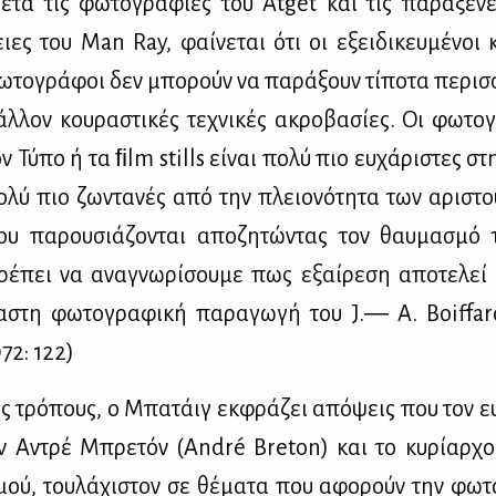
ε­τά τις φω­το­γρα­φί­ες του Atget και τις πα­ρά­ξε­
ιες του Man Ray, φαί­νε­ται ότι οι εξει­δι­κευ­μέ­νοι κ
­το­γρά­φοι δεν μπο­ρούν να πα­ρά­ξουν τί­πο­τα πε­ρισ­
λ­λον κου­ρα­στι­κές τε­χνι­κές ακρο­βα­σί­ες. Οι φω­το­
ν Τύ­πο ή τα ﬁlm stills εί­ναι πο­λύ πιο ευ­χά­ρι­στες στ
­λύ πιο ζω­ντα­νές από την πλειο­νό­τη­τα των αρι­στο
ου πα­ρου­σιά­ζο­νται απο­ζη­τώ­ντας τον θαυ­μα­σμό 
ρέ­πει να ανα­γνω­ρί­σου­με πως εξαί­ρε­ση απο­τε­λεί
α­στη φω­το­γρα­φι­κή πα­ρα­γω­γή του J.― A. Boiffar
72: 122)
 τρό­πους, ο Μπα­τάιγ εκ­φρά­ζει από­ψεις που τον ευ
ν Αντρέ Μπρε­τόν (André Breton) και το κυ­ρί­αρ­χο
­σμού, του­λά­χι­στον σε θέ­μα­τα που αφο­ρούν την φω­τ