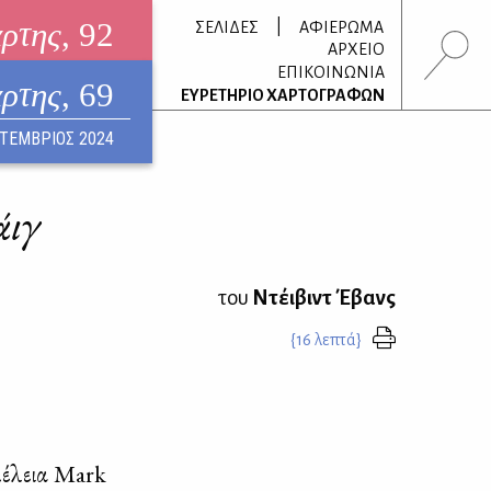
άρτης
, 92
|
ΣΕΛΙΔΕΣ
ΑΦΙΕΡΩΜΑ
ΑΡΧΕΙΟ
ΕΠΙΚΟΙΝΩΝΙΑ
άρτης
, 69
τρονικό περιοδικό
ΕΥΡΕΤΗΡΙΟ ΧΑΡΤΟΓΡΑΦΩΝ
ΟΥΣΤΟΣ 2026
ΤΕΜΒΡΙΟΣ 2024
άιγ
του
Ντέιβιντ Έβανς
{16 λεπτά}
μέ­λεια Mark