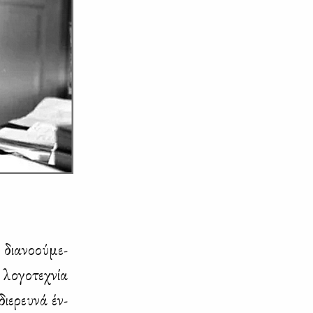
ια­νο­ού­με­
λο­γο­τε­χνία
διε­ρευ­νά έν­