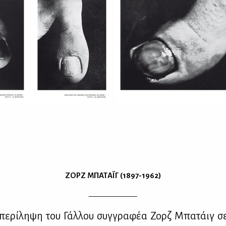
ΖΟΡΖ ΜΠΑΤ
A
ΪΓ (1897-1962)
____________
πε­ρί­λη­ψη του Γάλ­λου συγ­γρα­φέα Ζορζ Μπα­τάιγ σ