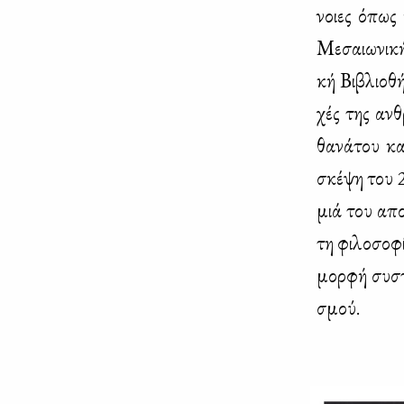
νοιες όπως η
Με­σαιω­νι­κ
κή Βι­βλιο­θ
χές της αν­θ
θα­νά­του κα
σκέ­ψη του 2
μιά του απο­δ
τη φι­λο­σο­φ
μορ­φή συ­στ
σμού.