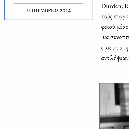
Durden, Rou
ΣΕΠΤΕΜΒΡΙΟΣ 2024
κούς συγ­γρα
φι­κού μέ­σ
μια συ­νο­πτ
σμα επι­στη­
αντι­λή­ψε­ω