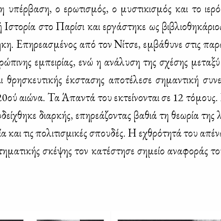
 υπέρ­βα­ση, ο ερω­τι­σμός, ο μυ­στι­κι­σμός και το ιε­ρ
ή Ιστο­ρία στο Πα­ρί­σι και ερ­γά­στη­κε ως βι­βλιο­θη­κά­ρι
ή­κη. Επη­ρε­α­σμέ­νος από τον Νί­τσε, εμ­βά­θυ­νε στις πα­ρ
ρώ­πι­νης εμπει­ρί­ας, ενώ η ανά­λυ­ση της σχέ­σης με­τα­ξύ
ι θρη­σκευ­τι­κής έκ­στα­σης απο­τέ­λε­σε ση­μα­ντι­κή συ­ν
0ού αιώ­να. Τα Άπα­ντά του εκτεί­νο­νται σε 12 τό­μους.
εί­χθη­κε διαρ­κής, επη­ρε­ά­ζο­ντας βα­θιά τη θε­ω­ρία της λο
ία και τις πο­λι­τι­σμι­κές σπου­δές. Η εχθρό­τη­τά του απέ­ν
η­μα­τι­κής σκέ­ψης τον κα­τέ­στη­σε ση­μείο ανα­φο­ράς του