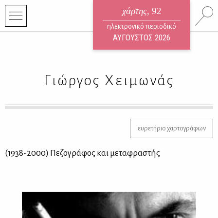
χάρτης
, 92
ηλεκτρονικό περιοδικό
ΑΥΓΟΥΣΤΟΣ 2026
Γιώργος Χειμωνάς
ευρετήριο χαρτογράφων
(1938-2000) Πε­ζο­γρά­φος και με­τα­φρα­στής