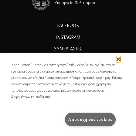
FACEBOOK
INSTAGRAM
ΣΥΝΕΡΓΑΣΊΕΣ
ΔΙΑΦΗΜΙΣΗ
Χρησιμοποιούμε cookies ώστε η τοποθεσία μας να λειτουργεί σωστά, να
εξατομικεύουμε περιεχόμενο και διαφημίσεις, να παρέχουμε λειτουργίες
ΕΠΙΚΟΙΝΩΝΙΑ
μέσων κοινωνικής δικτύωσης και να αναλύουμε την κυκλοφορία μας. Επίσης,
ΣΥΝΤΕΛΕΣΤΕΣ
κοινοποιούμε πληροφορίες σχετικά με την από μέρους σας χρήση της
τοποθεσίας μας στους συνεργάτες μέσων κοινωνικής δικτύωσης,
ΤΑΥΤΟΤΗΤΑ
διαφημίσεων και ανάλυσης.
ΠΡΟΣΩΠΙΚΆ ΔΕΔΟΜΈΝΑ
ΟΡΟΙ ΧΡΗΣΗΣ
Αποδοχή των cookies
pencilcase.gr