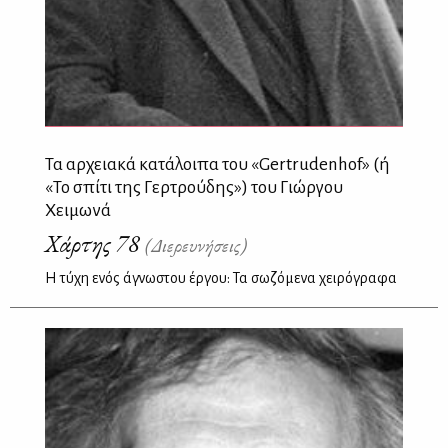
Τα αρχειακά κατάλοιπα του «Gertrudenhof» (ή
«Το σπίτι της Γερτρούδης») του Γιώργου
Χειμωνά
Χάρτης 78
(Διερευνήσεις)
Η τύχη ενός άγνωστου έργου: Τα σωζόμενα χειρόγραφα