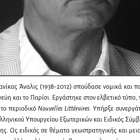
­νί­κας Άνα­λις (1938-2012) σπού­δα­σε νο­μι­κά και πο­λ
νεύη και το Πα­ρί­σι. Ερ­γά­στη­κε στον ελ­βε­τι­κό τύ­πο,
το πε­ριο­δι­κό
Nouvelles
Litt
é
r
aires
. Υπήρ­ξε συ­νερ­γά­
­λη­νι­κού Υπουρ­γεί­ου Εξω­τε­ρι­κών και Ει­δι­κός Σύμ­
ης. Ως ει­δι­κός σε θέ­μα­τα γε­ω­στρα­τη­γι­κής και με