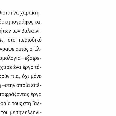
θι­σται να χα­ρα­κτη­
δο­κι­μιο­γρά­φος και
­τή­των των Βαλ­κα­νί­
de
, στο πε­ριο­δι­κό
έγρα­ψε αυ­τός ο Έλ­
 ομο­λο­γία– εξαι­ρε­
έχτι­σε ένα έρ­γο τό­
­ρούν πια, όχι μό­νο
­κή –στην οποία επέ­
­τα­φρά­ζο­ντας έρ­γα
­φο­ρία τους στη Γαλ­
 του με την ελ­λη­νι­