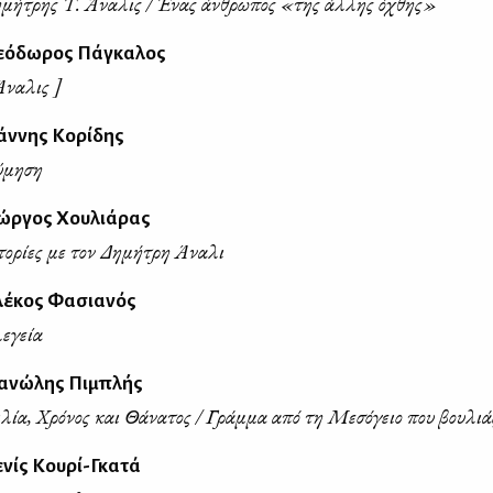
μήτρης Τ. Άναλις / Ένας άνθρωπος «της άλλης όχθης»
εόδωρος Πάγκαλος
Άναλις ]
άννης Κορίδης
ύμηση
ιώργος Χουλιάρας
τορίες με τον Δημήτρη Άναλι
λέκος Φασιανός
εγεία
ανώλης Πιμπλής
λία, Χρόνος και Θάνατος / Γράμμα από τη Μεσόγειο που βουλιά
νίς Κουρί-Γκατά