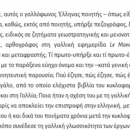
, αυ­τός ο γαλ­λό­φω­νος Έλ­λη­νας ποι­η­τής – όπως εί­
μία, κα­θώς, εκτός από ποι­η­τής, υπήρ­ξε πε­ζο­γρά­φος, 
ής, ει­δι­κός σε ζη­τή­μα­τα γε­ω­στρα­τη­γι­κής και μειο­νο
ς, αρ­θο­γρά­φος στη γαλ­λι­κή εφη­με­ρί­δα
Le
Mon
s
και με­τα­φρα­στής; Τί πρω­το-υπήρ­ξε και τί πρω­το-
, με το πα­ρά­ξε­να εύ­η­χο όνο­μα και την –κα­τά γε­νι­κή
ι γοη­τευ­τι­κή πα­ρου­σία; Πού έζη­σε, πώς έζη­σε, πώς 
­γά­λο, από το οποίο ελά­χι­στα βι­βλία του κυ­κλο­φο
 και στη Γαλ­λία; Ποια ήταν η σχέ­ση του με τη γαλ­λι
­ρίς να απο­κλεί­ει την επι­στρο­φή στην ελ­λη­νι­κή, με
ου ή και δι­κά του ποι­ή­μα­τα χρό­νια με­τά την κυ­κλο
­πο συ­νέ­δε­σε τη γαλ­λι­κή γλωσ­σι­κό­τη­τα των έρ­γων