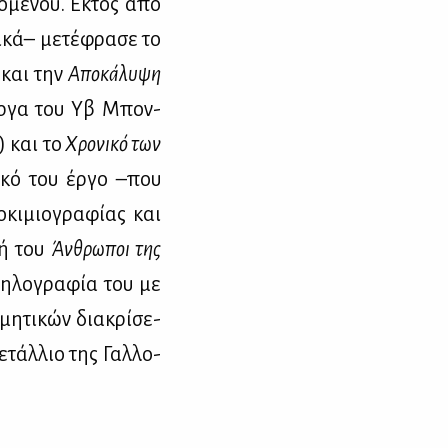
­χο­μέ­νου. Εκτός από
ι­κά– με­τέ­φρα­σε το
 και την
Απο­κά­λυ­ψη
 έρ­γα του Υβ Μπον­
) και το
Χρο­νι­κό των
ι­κό του έρ­γο –που
­κι­μιο­γρα­φί­ας και
­γή του
Ά
νθρω­ποι της
η­λο­γρα­φία του με
μη­τι­κών δια­κρί­σε­
­τάλ­λιο της Γαλ­λο­