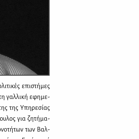
ι­τι­κές επι­στή­μες
 τη γαλ­λι­κή εφη­με­
της της Υπη­ρε­σί­ας
βου­λος για ζη­τή­μα­
ιο­νο­τή­των των Βαλ­