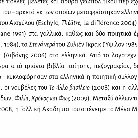
υ­σε πολ­λές με­λέ­τες και άρ­θρα γε­ω­πο­λι­τι­κού πε­ριε
ία του –αρ­κε­τά εκ των οποί­ων με­τα­φρά­στη­καν ελ­λη­ν
 του Αι­σχύ­λου (Eschyle,
Th
éâ
tre
, La différence 2004)
ne 1991) στα γαλ­λι­κά, κα­θώς και δύο ποι­η­τι­κά
, 1984), τα
Στε­νά νε­ρά
του Ζυ­λιέν Γκρακ (Ύψι­λον 1985
 (Λι­βά­νης 2006) στα ελ­λη­νι­κά.
Από το λο­γο­τε­χν
ε­ρα από τριά­ντα βι­βλία ποί­η­σης, πε­ζο­γρα­φί­ας, δο
ο– κυ­κλο­φό­ρη­σαν στα ελ­λη­νι­κά η ποι­η­τι­κή συλ­λο
 οι νου­βέ­λες του
Το άλ­λο βα­σί­λειο
(2008) και η αλ­λ
Άδω­νι
Φι­λία, Χρό­νος και Φως
(2009). Με­τα­ξύ άλ­λων τι­
008, η Γαλ­λι­κή Ακα­δη­μία του απέ­νει­με το Μέ­γα Με