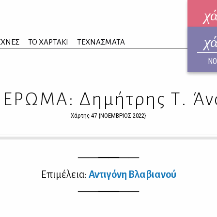
χ
χ
ηλεκ
ΕΧΝΕΣ
ΤΟ ΧΑΡΤΑΚΙ
ΤΕΧΝΑΣΜΑΤΑ
ΑΥΓ
ΝΟ
ΕΡΩΜΑ: Δημήτρης Τ. Άν
Χάρτης 47 {ΝΟΕΜΒΡΙΟΣ 2022}
——
——
——
Επι­μέ­λεια:
Αντι­γό­νη Βλα­βια­νού
——
——
——