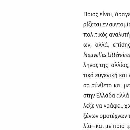
Ποιος εί­ναι, άρα­γε
ρί­ζε­ται εν συ­ντο­
πο­λι­τι­κός ανα­λυ­τ
ων, αλ­λά, επί­ση
Nouvelles
Litt
é
raire
λη­νας της Γαλ­λί­ας
τι­κά ευ­γε­νι­κή κα
σο σύν­θε­το και με
στην Ελ­λά­δα αλ­λά
λε­ξε να γρά­φει, χω
ξέ­νων ομο­τέ­χνων τ
λία– και με ποιο τρό