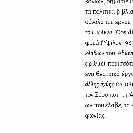
κα­νί­ων, δη­μο­σί­ε
τα πο­λι­τι­κά βι­βλ
σύ­νο­λο του έρ­γου
του Ιω­άν­νη
(Obsidia
φουά (Ύψι­λον 1981
κλα­διών
του Άδω­νι
αριθ­μεί πε­ρισ­σό­τ
ένα θε­α­τρι­κό έρ­γ
άλ­λης όχθης
(2006),
τον Σύ­ρο ποι­η­τή 
ων που έλα­βε, το 2
φω­νί­ας.