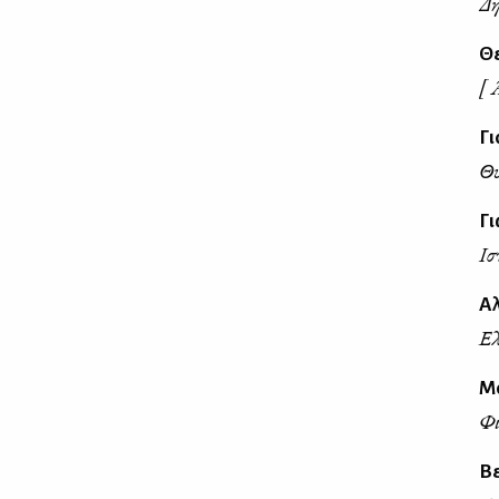
Δη
Θ
[ 
Γι
Θ
Γ
Ισ
Α
Ελ
Μ
Φι
Βε