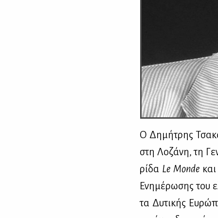
Ο Δη­μή­τρης Τσα­κα
στη Λο­ζά­νη, τη Γε­
ρί­δα
Le
Monde
και 
Ενη­μέ­ρω­σης του ελ
τα Δυ­τι­κής Ευ­ρώ­π