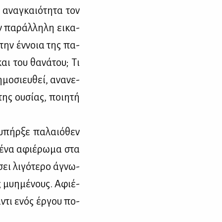
ανα­γκαιό­τη­τα τον
ν πα­ράλ­λη­λη ει­κα­
 την έν­νοια της πα­
αι του θα­νά­του; Τι
­μο­σιευ­θεί, ανα­νε­
ης ου­σί­ας, ποι­η­τή
υπήρ­ξε πα­λαιό­θεν
ί ένα αφιέ­ρω­μα στα
σει λι­γό­τε­ρο άγνω­
 μυ­η­μέ­νους. Αφιέ­
­ντι ενός έρ­γου πο­