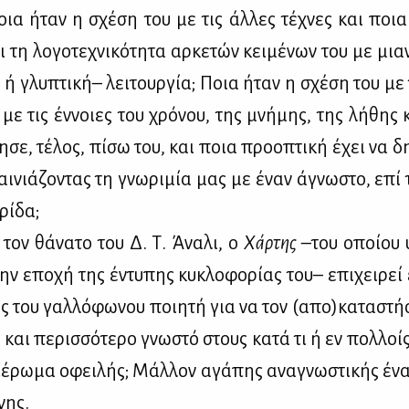
οια ήταν η σχέ­ση του με τις άλ­λες τέ­χνες και ποια 
 τη λο­γο­τε­χνι­κό­τη­τα αρ­κε­τών κει­μέ­νων του με μια
ή ή γλυ­πτι­κή– λει­τουρ­γία; Ποια ήταν η σχέ­ση του με
 με τις έν­νοιες του χρό­νου, της μνή­μης, της λή­θης κ
­σε, τέ­λος, πί­σω του, και ποια προ­ο­πτι­κή έχει να δη
ι­νιά­ζο­ντας τη γνω­ρι­μία μας με έναν άγνω­στο, επί τ
ρί­δα;
 τον θά­να­το του Δ. Τ. Άνα­λι, ο
Χάρ­της
–του οποί­ου 
την επο­χή της έντυ­πης κυ­κλο­φο­ρί­ας του– επι­χει­ρε
ς του γαλ­λό­φω­νου ποι­η­τή για να τον (απο)κα­τα­στή­
και πε­ρισ­σό­τε­ρο γνω­στό στους κα­τά τι ή εν πολ­λοίς
­ρω­μα οφει­λής; Μάλ­λον αγά­πης ανα­γνω­στι­κής ένα
­νης.