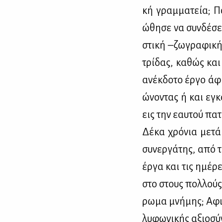
κή γραμ­μα­τεία; Π
ώθη­σε να συν­δέ­σει
στι­κή –ζω­γρα­φι­κ
τρί­δας, κα­θώς και
ανέκ­δο­το έρ­γο άφη
ώ­νο­ντας ή και εγκα
εις την εαυ­τού πα­τ
Δέ­κα χρό­νια με­τά
συ­νερ­γά­της, από 
έρ­γα και τις ημέ­ρε
στο στους πολ­λούς 
ρω­μα μνή­μης; Αφιέ
λυ­φω­νι­κής αξιο­σύ