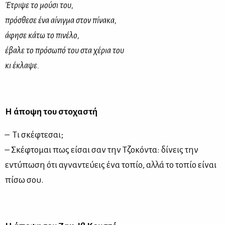
Έτριψε το μούσι του,
πρόσθεσε ένα αίνιγμα στον πίνακα,
άφησε κάτω το πινέλο,
έβαλε το πρόσωπό του στα χέρια του
κι έκλαψε.
Η άποψη του στοχαστή
– Τι σκέφτεσαι;
– Σκέφτομαι πως είσαι σαν την Τζοκόντα: δίνεις την
εντύπωση ότι αγναντεύεις ένα τοπίο, αλλά το τοπίο είναι
πίσω σου.