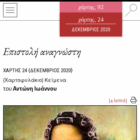
χάρτης
, 92
ηλεκτρονικό περιοδικό
χάρτης
, 24
ΑΥΓΟΥΣΤΟΣ 2026
ΔΕΚΕΜΒΡΙΟΣ 2020
Επιστολή αναγνώστη
ΧΑΡΤΗΣ
24
{ΔΕΚΕΜΒΡΙΟΣ 2020}
{
Χαρτοφυλάκιο
} Κείμενα
του
Αντώνη Ιωάννου
{4 λεπτά}