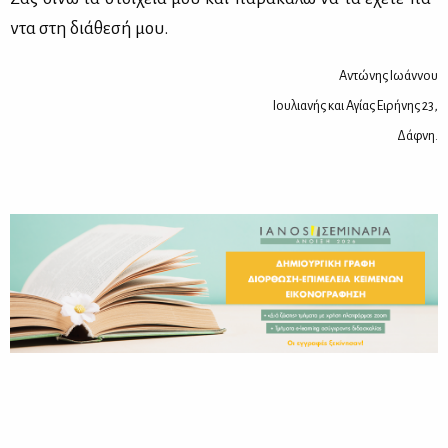
ντα στη διά­θε­σή μου.
Αντώ­νης Ιω­άν­νου
Ιου­λια­νής και Αγί­ας Ει­ρή­νης 23,
Δάφ­νη.