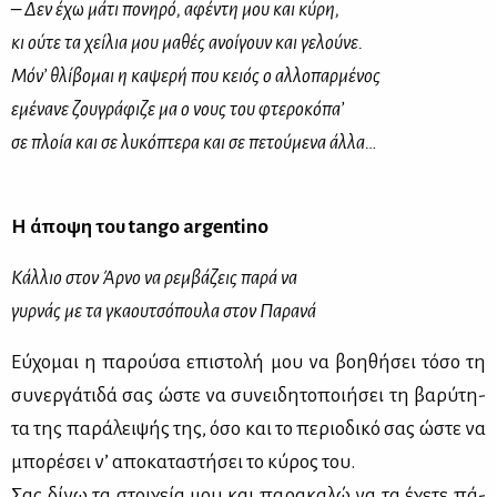
– Δεν έχω μάτι πονηρό, αφέντη μου και κύρη,
κι ούτε τα χείλια μου μαθές ανοίγουν και γελούνε.
Μόν’ θλίβομαι η καψερή που κειός ο αλλοπαρμένος
εμένανε ζουγράφιζε μα ο νους του φτεροκόπα’
σε πλοία και σε λυκόπτερα και σε πετούμενα άλλα…
Η άποψη του tango argentino
Κάλλιο στον Άρνο να ρεμβάζεις παρά να
γυρνάς με τα γκαουτσόπουλα στον Παρανά
Εύ­χο­μαι η πα­ρού­σα επι­στο­λή μου να βοη­θή­σει τό­σο τη
συ­νερ­γά­τι­δά σας ώστε να συ­νει­δη­το­ποι­ή­σει τη βα­ρύ­τη­
τα της πα­ρά­λει­ψής της, όσο και το πε­ριο­δι­κό σας ώστε να
μπο­ρέ­σει ν’ απο­κα­τα­στή­σει το κύ­ρος του.
Σας δί­νω τα στοι­χεία μου και πα­ρα­κα­λώ να τα έχε­τε πά­