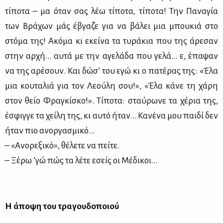
τίποτα – μα όταν σας λέω τίποτα, τίποτα! Την Παναγία
των Βράχων μάς έβγαζε για να βάλει μια μπουκιά στο
στόμα της! Ακόμα κι εκείνα τα τυράκια που της άρεσαν
στην αρχή… αυτά με την αγελάδα που γελά… ε, έπαψαν
να της αρέσουν. Και δώσ’ του εγώ κι ο πατέρας της: «Έλα
μια κουταλιά για τον Λεούλη σου!», «Έλα κάνε τη χάρη
στον θείο Φραγκίσκο!». Τίποτα: σταύρωνε τα χέρια της,
έσφιγγε τα χείλη της, κι αυτό ήταν… Κανένα μου παιδί δεν
ήταν πιο ανοργασμικό…
– «Ανορεξικό», θέλετε να πείτε.
– Ξέρω ’γώ πώς τα λέτε εσείς οι Μέδικοι…
Η άποψη του τραγουδοποιού