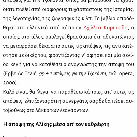
από­ψεις για την Τζο­κό­ντα, όπως θα μπο­ρού­σε να έχουν
δια­τυ­πω­θεί από διά­φο­ρους τυ­χάρ­πα­στους της Ιστο­ρί­ας,
της λο­γο­τε­χνί­ας, της ζω­γρα­φι­κής κ.λπ. Το βι­βλίο απο­δό­
θη­κε στα ελ­λη­νι­κά από κά­ποιον
Αχιλ­λέα Κυ­ρια­κί­δη
, ο
οποί­ος, στο τέ­λος, ομο­λο­γεί θρα­σύ­τα­τα ότι, αδυ­να­τώ­ντας
να με­τα­φρά­σει δέ­κα από αυ­τές τις από­ψεις, τις αντι­κα­τέ­
στη­σε με δι­κές του, φρο­ντί­ζο­ντας ν’ αφή­σει και μία σε­λί­
δα κε­νή για να κα­τα­θέ­σει ο ανα­γνώ­στης την άπο­ψή του
(Ερ­βέ Λε Τε­λιέ,
99 + 1 από­ψεις για την Τζο­κό­ντα
, εκδ. opera,
2000).
Κα­λό εί­ναι, θα ’λε­γα, να πα­ρα­θέ­σω κά­ποιες απ’ αυ­τές τις
από­ψεις, ελ­πί­ζο­ντας ότι η συ­νερ­γά­τις σας δε θα πέ­σει αυ­
το­βού­λως στο λάκ­κο των λε­ο­νάρ­ντων.
Η άποψη της Αλίκης μέσα απ’ τον καθρέφτη