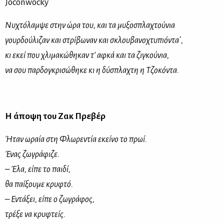
Joconwocky
Nυχτόλαμψε στην ώρα του, και τα μυξοσπλαχτούνια
γουρδούλιζαν και στρίβωναν και σκλουβανοχτυπιόντα΄,
κι εκεί που χλιμακώθηκαν τ’ αφκά και τα ζιγκούνια,
να σου παρδογκρισώθηκε κι η δύσπλαχτη η Τζοκόντα.
Η άποψη του Ζακ Πρεβέρ
Ήταν ωραία στη Φλωρεντία εκείνο το πρωί.
Ένας ζωγράφιζε.
–
Έλα, είπε το παιδί,
θα παίξουμε κρυφτό.
– Εντάξει, είπε ο ζωγράφος,
τρέξε να κρυφτείς.