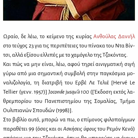
Ωραίο, δε λέω, το κεί­με­νο της κυ­ρί­ας
Αν­θού­λας Δα­νι­ήλ
στο τεύ­χος 23 για τις πε­ρι­πέ­τειες του πί­να­κα του Ντα Βίν­
τσι, αλ­λά εξί­σου ελ­λι­πές με το χα­μό­γε­λο της Τζο­κό­ντας.
Και πώς να μην εί­ναι, λέω, αφού τη­ρεί αι­νιγ­μα­τι­κή σι­γή
γύ­ρω από μια ση­μα­ντι­κή συμ­βο­λή στην πα­γκό­σμια μο­
να­λι­ζο­λο­γία, τη δια­τρι­βή του Ερ­βέ Λε Τε­λιέ [Hervé Le
Tellier (γενν. 1957)]
Joconde jusqu’à 100
([Έκ­δο­ση εκτός λα­
θρε­μπο­ρί­ου του Πα­νε­πι­στη­μί­ου της Σο­μα­λί­ας, Τμή­μα
Ου­λι­πια­νών Σπου­δών (1998)].
Στο βι­βλίο αυ­τό, μπο­ρώ να πω, ο επί­μο­νος φι­λο­παίγ­μων
πα­ρα­θέ­τει 99 (όσες και οι
Ασκή­σεις ύφους
του Ρε­μόν Κε­νό)