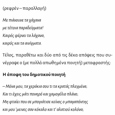
(ρεφρέν – παραλλαγή)
Με πιάνουνε τα χάχανα
με τέτοια παραδείγματα!
Καιρός φέρνει τα λάχανα,
καιρός και τα αινίγματα.
Τέ­λος, πα­ρα­θέ­τω και δύο από τις δέ­κα από­ψεις που συ­
νέ­γρα­ψε ο (με πολ­λά απω­θη­μέ­να ποι­η­τή) με­τα­φρα­στής:
Η άποψη του δημοτικού ποιητή
– Μόνα μου, τα χεράκια σου τι τα κρατάς πλεγμένα;
Και τι έχεις μάτι πονηρό και χαμογέλιο πλάνο;
Μη φταίει που σε μπογιάτισε κείνος ο μπαγαπόντης
και μου ’μεινες σαν κόκαλο και τ’ αλατιού κολόνα;