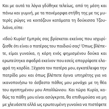
Και με αυ­τά τα λό­για γδύ­θη­κε τε­λεί­ως, από τη μέ­ση και
πά­νω και γυ­μνή, με τα πα­νέ­μορ­φα στή­θη της με τις μυ­
τε­ρές ρώ­γες να κοι­τά­ζουν κα­τά­μα­τα τη δού­κισ­σα Τζου­
λιά­να, εί­πε:
«Ιδού Κυ­ρία! Εμπρός σας βρί­σκε­ται εκεί­νος που ισχυ­ρί­
ζε­σθε ότι εί­ναι ο πα­τέ­ρας του παι­διού σας! Όπως βλέ­πε­
τε, εί­μαι γυ­ναί­κα, η κό­ρη ενός φη­μι­σμέ­νου δού­κα και
ερω­τεύ­τη­κα σφο­δρά εκεί­νον που εσείς απορ­ρί­ψα­τε ελα­
φρά τη καρ­δία. Ξέ­χα­σα τον πα­τέ­ρα μου, εγκα­τέ­λει­ψα την
πα­τρί­δα μου και όπως βλέ­πε­τε έγι­να υπη­ρέ­της για να
ικα­νο­ποι­ή­σω το άσβε­στο πά­θος μου μο­νά­χα με τη θέα
του αγα­πη­μέ­νου μου Απολ­λώ­νιου. Και τώ­ρα Κυ­ρία, κα­
θώς τα πά­θη μου εί­ναι ασύ­γκρι­τα, θα επι­θυ­μού­σα να μη
με χλευά­σε­τε αλ­λά ως ερω­τευ­μέ­νη γυ­ναί­κα να πι­στέ­ψε­τε