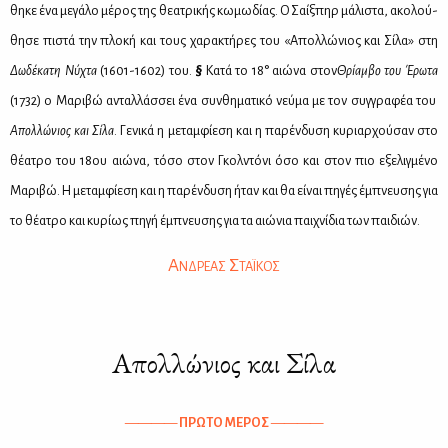
θη­κε ένα με­γά­λο μέ­ρος της θε­α­τρι­κής κω­μω­δί­ας. Ο Σαίξ­πηρ μά­λι­στα, ακο­λού­
θη­σε πι­στά την πλο­κή και τους χα­ρα­κτή­ρες του «Απολ­λώ­νιος και Σί­λα» στη
Δω­δέ­κα­τη Νύ­χτα
(1601-1602) του.
§
Κα­τά το 18° αιώ­να στον
Θρί­αμ­βο του Έρω­τα
(1732) ο Μα­ρι­βώ ανταλ­λάσ­σει ένα συν­θη­μα­τι­κό νεύ­μα με τον συγ­γρα­φέα του
Απολ­λώ­νιος και Σί­λα
. Γε­νι­κά η με­ταμ­φί­ε­ση και η πα­ρέν­δυ­ση κυ­ριαρ­χού­σαν στο
θέ­α­τρο του 18ου αιώ­να, τό­σο στον Γκολ­ντό­νι όσο και στον πιο εξε­λιγ­μέ­νο
Μα­ρι­βώ. Η με­ταμ­φί­ε­ση και η πα­ρέν­δυ­ση ήταν και θα εί­ναι πη­γές έμπνευ­σης για
το θέ­α­τρο και κυ­ρί­ως πη­γή έμπνευ­σης για τα αιώ­νια παι­χνί­δια των παι­διών.
Α
Σ
ΝΔΡΕ­ΑΣ
ΤΑΪ­ΚΟΣ
Απολλώνιος και Σίλα
————
ΠΡΩ­ΤΟ ΜΕ­ΡΟΣ
————