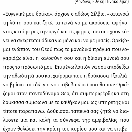
(Λονδίνο, Εθνική Πινακοθήκη)
«Ευ­γε­νι­κέ μου δού­κα», άρ­χι­σε ο αθώ­ος Σίλ­βιο, «κα­τα­νοώ
τη λύ­πη σου και ζη­τώ τα­πει­νά να με ακού­σεις, αφή­νο­
ντας κα­τά μέ­ρος την ορ­γή και τις φή­μες που σε έχουν κά­
νει να σκέ­φτε­σαι άδι­κα για μέ­να και να με μι­σείς. Ορ­κί­ζο­
μαι ενώ­πιον του Θε­ού πως το μο­να­δι­κό πράγ­μα που λο­
γα­ριά­ζω εί­ναι η κα­λο­σύ­νη σου και η δί­καιη εύ­νοιά σου
προς το πρό­σω­πό μου. Επι­μέ­νω λοι­πόν να σου απο­δεί­ξω
την αθω­ό­τη­τά μου και χαί­ρο­μαι που η δού­κισ­σα Τζου­λιά­
να βρί­σκε­ται εδώ για να επι­βε­βαιώ­σει όσα θα πω: Ορ­κί­
ζο­μαι στον πα­ντο­δύ­να­μο Θεό, ότι συ­μπε­ρι­φέρ­θη­κα στη
δού­κισ­σα σύμ­φω­να με το κα­θή­κον μου ως υπη­ρέ­της και
τί­πο­τε πα­ρα­πά­νω. Δού­κισ­σα, τα­πει­νά σας ζη­τώ να δια­
λύ­σε­τε μια και κα­λή τα σύν­νε­φα της αμ­φι­βο­λί­ας που
έχουν θο­λώ­σει την κρί­ση του κυ­ρί­ου μου και να επι­βε­