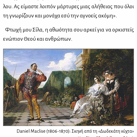
λου. Ας εί­μα­στε λοι­πόν μάρ­τυ­ρες μιας αλή­θειας που όλοι
τη γνω­ρί­ζουν και μο­νά­χα εσύ την αγνο­είς ακό­μη».
Φτω­χή μου Σί­λα, η αθω­ό­τη­τα σου αρ­κεί για να ορ­κι­στείς
ενώ­πιον Θε­ού και αν­θρώ­πων.
Daniel Maclise (1806-1870): Σκηνή από τη «Δωδεκάτη νύχτα»