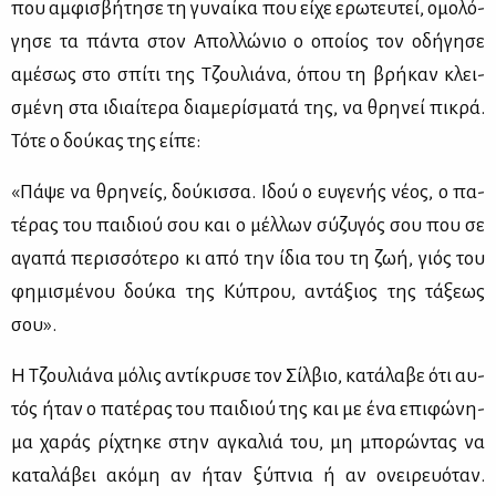
που αμ­φι­σβή­τη­σε τη γυ­ναί­κα που εί­χε ερω­τευ­τεί, ομο­λό­
γη­σε τα πά­ντα στον Απολ­λώ­νιο ο οποί­ος τον οδή­γη­σε
αμέ­σως στο σπί­τι της Τζου­λιά­να, όπου τη βρή­καν κλει­
σμέ­νη στα ιδιαί­τε­ρα δια­με­ρί­σμα­τά της, να θρη­νεί πι­κρά.
Τό­τε ο δού­κας της εί­πε:
«Πά­ψε να θρη­νείς, δού­κισ­σα. Ιδού ο ευ­γε­νής νέ­ος, ο πα­
τέ­ρας του παι­διού σου και ο μέλ­λων σύ­ζυ­γός σου που σε
αγα­πά πε­ρισ­σό­τε­ρο κι από την ίδια του τη ζωή, γιός του
φη­μι­σμέ­νου δού­κα της Κύ­πρου, αντά­ξιος της τά­ξε­ως
σου».
Η Τζου­λιά­να μό­λις αντί­κρυ­σε τον Σίλ­βιο, κα­τά­λα­βε ότι αυ­
τός ήταν ο πα­τέ­ρας του παι­διού της και με ένα επι­φώ­νη­
μα χα­ράς ρί­χτη­κε στην αγκα­λιά του, μη μπο­ρώ­ντας να
κα­τα­λά­βει ακό­μη αν ήταν ξύ­πνια ή αν ονει­ρευό­ταν.