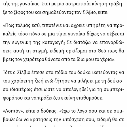
τής της γυ­ναί­κας· έτσι με μια αστρα­πιαία κί­νη­ση τρά­βη­
ξε το ξί­φος του και ση­μα­δεύ­ο­ντας τον Σίλ­βιο, εί­πε:
«Πως τολ­μάς εσύ, τι­πο­τέ­νιε και αχρείε υπη­ρέ­τη να προ­
κα­λείς τό­σο πό­νο σε μια τί­μια γυ­ναί­κα δί­χως να σέ­βε­σαι
την ευ­γε­νι­κή της κα­τα­γω­γή; Σε δια­τά­ζω να επα­νορ­θώ­
σεις αυ­τή τη στιγ­μή, ει­δε­μή ορ­κί­ζο­μαι στο Θεό πως θα
βρεις τον χει­ρό­τε­ρο θά­να­το από τα ίδια μου τα χέ­ρια».
Τό­τε ο Σίλ­βιο έπε­σε στα πό­δια του δού­κα ικε­τεύ­ο­ντας να
του χα­ρί­σει τη ζωή ενώ ζή­τη­σε να μι­λή­σει με τη δού­κισ­
σα ιδιαι­τέ­ρως έτσι ώστε να απο­λο­γη­θεί για τη συ­μπε­ρι­
φο­ρά του και να πρά­ξει ό,τι εκεί­νη επι­θυ­μού­σε.
«Λοι­πόν», εί­πε ο δού­κας, «έχω το λό­γο σου και σε συμ­
βου­λεύω να κρα­τή­σεις την υπό­σχε­ση σου, ει­δε­μή θα σε