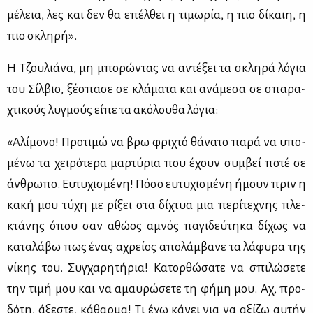
μέ­λεια, λες και δεν θα επέλ­θει η τι­μω­ρία, η πιο δί­καιη, η
πιο σκλη­ρή».
Η Τζου­λιά­να, μη μπο­ρώ­ντας να αντέ­ξει τα σκλη­ρά λό­για
του Σίλ­βιο, ξέ­σπα­σε σε κλά­μα­τα και ανά­με­σα σε σπα­ρα­
χτι­κούς λυγ­μούς εί­πε τα ακό­λου­θα λό­για:
«Αλί­μο­νο! Προ­τι­μώ να βρω φρι­χτό θά­να­το πα­ρά να υπο­
μέ­νω τα χει­ρό­τε­ρα μαρ­τύ­ρια που έχουν συμ­βεί πο­τέ σε
άν­θρω­πο. Ευ­τυ­χι­σμέ­νη! Πό­σο ευ­τυ­χι­σμέ­νη ήμουν πριν η
κα­κή μου τύ­χη με ρί­ξει στα δί­χτυα μια πε­ρί­τε­χνης πλε­
κτά­νης όπου σαν αθώ­ος αμνός πα­γι­δεύ­τη­κα δί­χως να
κα­τα­λά­βω πως ένας αχρεί­ος απο­λάμ­βα­νε τα λά­φυ­ρα της
νί­κης του. Συγ­χα­ρη­τή­ρια! Κα­τορ­θώ­σα­τε να σπι­λώ­σε­τε
την τι­μή μου και να αμαυ­ρώ­σε­τε τη φή­μη μου. Αχ, προ­
δό­τη, άξε­στε, κά­θαρ­μα! Τι έχω κά­νει για να αξί­ζω αυ­τήν