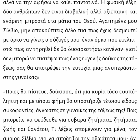
αλ­λά να την αφή­σω να καί­ει πα­ντο­τι­νά. Η φυ­σι­κή έλ­ξη
δύο αν­θρώ­πων δεν εί­ναι δια­βο­λι­κή αλ­λά αξιέ­παι­νη και
ενά­ρε­τη μπρο­στά στα μά­τια του Θε­ού. Αγα­πη­μέ­νε μου
Σίλ­βιο, μην απο­κρύ­πτεις άλ­λο πια πως έχεις δε­σμευ­τεί
με όρ­κο να γί­νεις ο σύ­ζυ­γός μου, έναν όρ­κο που ευ­ελ­πι­
στώ πως αν τη­ρη­θεί δε θα δυ­σα­ρε­στή­σω κα­νέ­ναν· για­τί
δεν μπο­ρώ να πι­στέ­ψω πως ένας ευ­γε­νής δού­κας της τά­
ξε­ως σας θα απο­τρέ­ψει την ευ­τυ­χία μιας ανυ­πε­ρά­σπι­
στης γυ­ναί­κας».
«Ποιος θα πί­στευε, δού­κισ­σα, ότι μια κυ­ρία τό­σο ευ­υ­πό­
λη­πτη και με τέ­τοια φή­μη θα υπο­στή­ρι­ζε τέ­τοιου εί­δους
συ­κο­φα­ντί­ες, άγνω­στες σε γυ­ναί­κες της τά­ξε­ως της! Πως
μπο­ρεί­τε να ψεύ­δε­σθε για σο­βα­ρά ζη­τή­μα­τα, ζη­τή­μα­τα
ζω­ής και θα­νά­του; Τι λέ­ξεις απο­μέ­νουν για μέ­να, τον
άμοι­ρο Σίλ­βιο, για να απο­δεί­ξω την αθω­ό­τη­τα μου; Αχ,