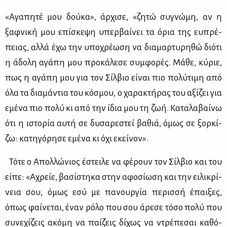
«Αγα­πη­τέ μου δού­κα», άρ­χι­σε, «ζη­τώ συ­γνώ­μη, αν η
ξαφ­νι­κή μου επί­σκε­ψη υπερ­βαί­νει τα όρια της ευ­πρέ­
πειας, αλ­λά έχω την υπο­χρέ­ω­ση να δια­μαρ­τυ­ρη­θώ διό­τι
η άδο­λη αγά­πη μου προ­κά­λε­σε συμ­φο­ρές. Μά­θε, κύ­ριε,
πως η αγά­πη μου για τον Σίλ­βιο εί­ναι πιο πο­λύ­τι­μη από
όλα τα δια­μά­ντια του κό­σμου, ο χα­ρα­κτή­ρας του αξί­ζει για
εμέ­να πιο πο­λύ κι από την ίδια μου τη ζωή. Κα­τα­λα­βαί­νω
ότι η ιστο­ρία αυ­τή σε δυ­σα­ρε­στεί βα­θιά, όμως σε ξορ­κί­
ζω: κα­τη­γό­ρη­σε εμέ­να κι όχι εκεί­νον».
Τό­τε ο Απολ­λώ­νιος έστει­λε να φέ­ρουν τον Σίλ­βιο και του
εί­πε: «Αχρείε, βα­σί­στη­κα στην αφο­σί­ω­ση και την ει­λι­κρί­
νεια σου, όμως εσύ με πα­νουρ­γία πε­ρισ­σή έπαι­ξες,
όπως φαί­νε­ται, έναν ρό­λο που σου άρε­σε τό­σο πο­λύ που
συ­νε­χί­ζεις ακό­μη να παί­ζεις δί­χως να ντρέ­πε­σαι κα­θό­