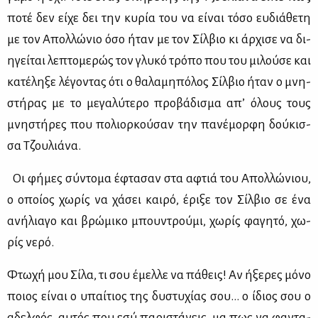
πο­τέ δεν εί­χε δει την κυ­ρία του να εί­ναι τό­σο ευ­διά­θε­τη
με τον Απολ­λώ­νιο όσο ήταν με τον Σίλ­βιο κι άρ­χι­σε να δι­
η­γεί­ται λε­πτο­με­ρώς τον γλυ­κό τρό­πο που του μι­λού­σε και
κα­τέ­λη­ξε λέ­γο­ντας ότι ο θα­λα­μη­πό­λος Σίλ­βιο ήταν ο μνη­
στή­ρας με το με­γα­λύ­τε­ρο προ­βά­δι­σμα απ’ όλους τους
μνη­στή­ρες που πο­λιορ­κού­σαν την πα­νέ­μορ­φη δού­κισ­
σα Τζου­λιά­να.
Οι φή­μες σύ­ντο­μα έφτα­σαν στα αφτιά του Απολ­λώ­νιου,
ο οποί­ος χω­ρίς να χά­σει και­ρό, έρι­ξε τον Σίλ­βιο σε ένα
ανή­λια­γο και βρώ­μι­κο μπου­ντρού­μι, χω­ρίς φα­γη­τό, χω­
ρίς νε­ρό.
Φτω­χή μου Σί­λα, τι σου έμελ­λε να πά­θεις! Αν ήξε­ρες μό­νο
ποιος εί­ναι ο υπαί­τιος της δυ­στυ­χί­ας σου… ο ίδιος σου ο
αδελ­φός, αυ­τός που εσύ πα­ρι­στά­νεις, μα πως να φα­ντα­