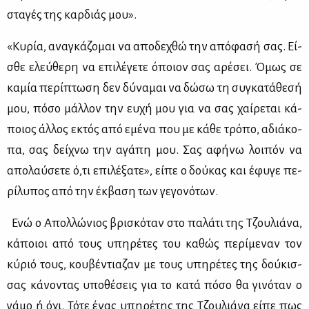
στα­γές της καρ­διάς μου».
«Κυ­ρία, ανα­γκά­ζο­μαι να απο­δε­χθώ την από­φα­σή σας. Εί­
σθε ελεύ­θε­ρη να επι­λέ­γε­τε όποιον σας αρέ­σει. Όμως σε
κα­μία πε­ρί­πτω­ση δεν δύ­να­μαι να δώ­σω τη συ­γκα­τά­θε­σή
μου, πό­σο μάλ­λον την ευ­χή μου για να σας χαί­ρε­ται κά­
ποιος άλ­λος εκτός από εμέ­να που με κά­θε τρό­πο, αδιά­κο­
πα, σας δεί­χνω την αγά­πη μου. Σας αφή­νω λοι­πόν να
απο­λαύ­σε­τε ό,τι επι­λέ­ξα­τε», εί­πε ο δού­κας και έφυ­γε πε­
ρί­λυ­πος από την έκ­βα­ση των γε­γο­νό­των.
Ενώ ο Απολ­λώ­νιος βρι­σκό­ταν στο πα­λά­τι της Τζου­λιά­να,
κά­ποιοι από τους υπη­ρέ­τες του κα­θώς πε­ρί­με­ναν τον
κύ­ριό τους, κου­βέ­ντια­ζαν με τους υπη­ρέ­τες της δού­κισ­
σας κά­νο­ντας υπο­θέ­σεις για το κα­τά πό­σο θα γι­νό­ταν ο
γά­μο ή όχι. Τό­τε ένας υπη­ρέ­της της Τζου­λιά­να εί­πε πως