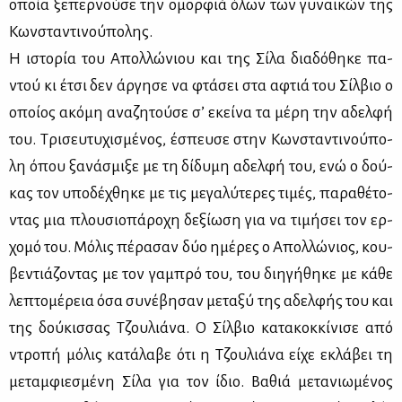
οποία ξε­περ­νού­σε την ομορ­φιά όλων των γυ­ναι­κών της
Κων­στα­ντι­νού­πο­λης.
Η ιστο­ρία του Απολ­λώ­νιου και της Σί­λα δια­δό­θη­κε πα­
ντού κι έτσι δεν άρ­γη­σε να φτά­σει στα αφτιά του Σίλ­βιο ο
οποί­ος ακό­μη ανα­ζη­τού­σε σ’ εκεί­να τα μέ­ρη την αδελ­φή
του. Τρι­σευ­τυ­χι­σμέ­νος, έσπευ­σε στην Κων­στα­ντι­νού­πο­
λη όπου ξα­νά­σμι­ξε με τη δί­δυ­μη αδελ­φή του, ενώ ο δού­
κας τον υπο­δέ­χθη­κε με τις με­γα­λύ­τε­ρες τι­μές, πα­ρα­θέ­το­
ντας μια πλου­σιο­πά­ρο­χη δε­ξί­ω­ση για να τι­μή­σει τον ερ­
χο­μό του. Μό­λις πέ­ρα­σαν δύο ημέ­ρες ο Απολ­λώ­νιος, κου­
βε­ντιά­ζο­ντας με τον γα­μπρό του, του δι­η­γή­θη­κε με κά­θε
λε­πτο­μέ­ρεια όσα συ­νέ­βη­σαν με­τα­ξύ της αδελ­φής του και
της δού­κισ­σας Τζου­λιά­να. Ο Σίλ­βιο κα­τα­κοκ­κί­νι­σε από
ντρο­πή μό­λις κα­τά­λα­βε ότι η Τζου­λιά­να εί­χε εκλά­βει τη
με­ταμ­φιε­σμέ­νη Σί­λα για τον ίδιο. Βα­θιά με­τα­νιω­μέ­νος