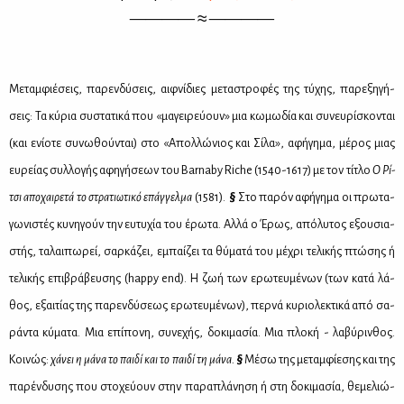
———— ≈ ————
Με­ταμ­φιέ­σεις, πα­ρεν­δύ­σεις, αιφ­νί­διες με­τα­στρο­φές της τύ­χης, πα­ρε­ξη­γή­
σεις: Τα κύ­ρια συ­στα­τι­κά που «μα­γει­ρεύ­ουν» μια κω­μω­δία και συ­νευ­ρί­σκο­νται
(και ενί­ο­τε συ­νω­θού­νται) στο «Απολ­λώ­νιος και Σί­λα», αφή­γη­μα, μέ­ρος μιας
ευ­ρεί­ας συλ­λο­γής αφη­γή­σε­ων του Barnaby Riche (1540-1617) με τον τί­τλο
Ο Ρί­
τσι απο­χαι­ρε­τά το στρα­τιω­τι­κό επάγ­γελ­μα
(1581).
§
Στο πα­ρόν αφή­γη­μα οι πρω­τα­
γω­νι­στές κυ­νη­γούν την ευ­τυ­χία του έρω­τα. Αλ­λά ο Έρως, από­λυ­τος εξου­σια­
στής, τα­λαι­πω­ρεί, σαρ­κά­ζει, εμπαί­ζει τα θύ­μα­τά του μέ­χρι τε­λι­κής πτώ­σης ή
τε­λι­κής επι­βρά­βευ­σης (happy end). Η ζωή των ερω­τευ­μέ­νων (των κα­τά λά­
θος, εξαι­τί­ας της πα­ρεν­δύ­σε­ως ερω­τευ­μέ­νων), περ­νά κυ­ριο­λε­κτι­κά από σα­
ρά­ντα κύ­μα­τα. Μια επί­πο­νη, συ­νε­χής, δο­κι­μα­σία. Μια πλο­κή - λα­βύ­ριν­θος.
Κοι­νώς:
χά­νει η μά­να το παι­δί και το παι­δί τη μά­να.
§
Μέ­σω της με­ταμ­φί­ε­σης και της
πα­ρέν­δυ­σης που στο­χεύ­ουν στην πα­ρα­πλά­νη­ση ή στη δο­κι­μα­σία, θε­με­λιώ­