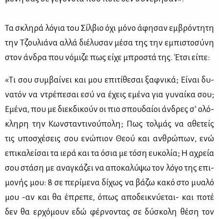
Τα σκλη­ρά λό­για του Σίλ­βιο όχι μό­νο άφη­σαν εμ­βρό­ντη­τη
την Τζου­λιά­να αλ­λά διέ­λυ­σαν μέ­σα της την εμπι­στο­σύ­νη
στον άν­δρα που νό­μι­ζε πως εί­χε μπρο­στά της. Έτσι εί­πε:
«Τι σου συμ­βαί­νει και μου επι­τί­θε­σαι ξαφ­νι­κά; Εί­ναι δυ­
να­τόν να ντρέ­πε­σαι εσύ να έχεις εμέ­να για γυ­ναί­κα σου;
Εμέ­να, που με διεκ­δι­κούν οι πιο σπου­δαί­οι άν­δρες σ’ ολό­
κλη­ρη την Κων­στα­ντι­νού­πο­λη; Πως τολ­μάς να αθε­τείς
τις υπο­σχέ­σεις σου ενώ­πιον Θε­ού και αν­θρώ­πων, ενώ
επι­κα­λεί­σαι τα ιε­ρά και τα όσια με τό­ση ευ­κο­λία; Η αχρεία
σου στά­ση με ανα­γκά­ζει να απο­κα­λύ­ψω τον λό­γο της επι­
μο­νής μου: 8 σε πε­ρί­με­να δί­χως να βά­ζω κα­κό στο μυα­λό
μου -αν και θα έπρε­πε, όπως απο­δει­κνύ­ε­ται- και πο­τέ
δεν θα ερ­χό­μουν εδώ φέρ­νο­ντας σε δύ­σκο­λη θέ­ση τον