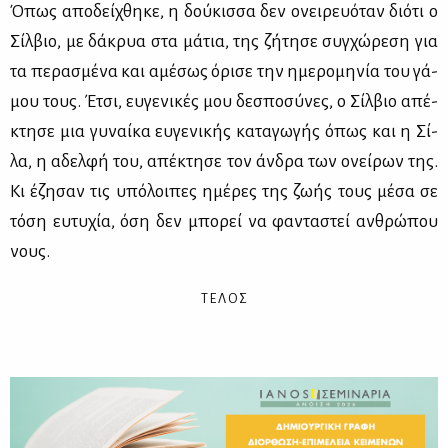
Όπως απο­δεί­χθη­κε, η δού­κισ­σα δεν ονει­ρευό­ταν διό­τι ο
Σίλ­βιο, με δά­κρυα στα μά­τια, της ζή­τη­σε συγ­χώ­ρε­ση για
τα πε­ρα­σμέ­να και αμέ­σως όρι­σε την ημε­ρο­μη­νία του γά­
μου τους. Έτσι, ευ­γε­νι­κές μου δε­σπο­σύ­νες, ο Σίλ­βιο απέ­
κτη­σε μια γυ­ναί­κα ευ­γε­νι­κής κα­τα­γω­γής όπως και η Σί­
λα, η αδελ­φή του, απέ­κτη­σε τον άν­δρα των ονεί­ρων της.
Κι έζη­σαν τις υπό­λοι­πες ημέ­ρες της ζω­ής τους μέ­σα σε
τό­ση ευ­τυ­χία, όση δεν μπο­ρεί να φα­ντα­στεί αν­θρώ­που
νους.
Τ Ε Λ Ο Σ