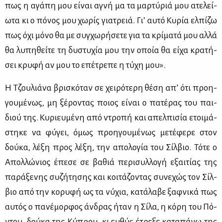
πως η αγά­πη μου εί­ναι αγνή μα τα μαρ­τύ­ριά μου ατε­λεί­
ω­τα κι ο πό­νος μου χω­ρίς για­τρειά. Γι’ αυ­τό Κυ­ρία ελ­πί­ζω
πως όχι μό­νο θα με συγ­χω­ρή­σε­τε για τα κρί­μα­τά μου αλ­λά
θα λυ­πη­θεί­τε τη δυ­στυ­χία μου την οποία θα εί­χα κρα­τή­
σει κρυ­φή αν μου το επέ­τρε­πε η τύ­χη μου».
Η Τζου­λιά­να βρι­σκό­ταν σε χει­ρό­τε­ρη θέ­ση απ’ ότι προη­
γου­μέ­νως, μη ξέ­ρο­ντας ποιος εί­ναι ο πα­τέ­ρας του παι­
διού της. Κυ­ριευ­μέ­νη από ντρο­πή και απελ­πι­σία ετοι­μά­
στη­κε να φύ­γει, όμως προη­γου­μέ­νως με­τέ­φε­ρε στον
δού­κα, λέ­ξη προς λέ­ξη, την απο­λο­γία του Σίλ­βιο. Τό­τε ο
Απολ­λώ­νιος έπε­σε σε βα­θιά πε­ρι­συλ­λο­γή εξαι­τί­ας της
πα­ρά­ξε­νης συ­ζή­τη­σης και κοι­τά­ζο­ντας συ­νε­χώς τον Σίλ­
βιο από την κο­ρυ­φή ως τα νύ­χια, κα­τά­λα­βε ξαφ­νι­κά πως
αυ­τός ο πα­νέ­μορ­φος άν­δρας ήταν η Σί­λα, η κό­ρη του Πό­
ντου, δού­κα της Κύ­πρου, κι ευ­θύς έτρε­ξε κα­τα­πά­νω της