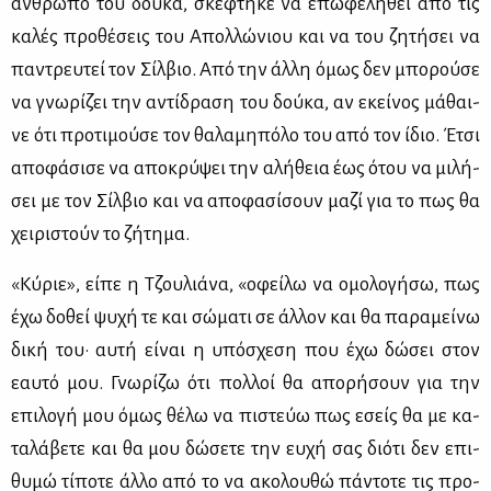
άν­θρω­πο του δού­κα, σκέ­φτη­κε να επω­φε­λη­θεί από τις
κα­λές προ­θέ­σεις του Απολ­λώ­νιου και να του ζη­τή­σει να
πα­ντρευ­τεί τον Σίλ­βιο. Από την άλ­λη όμως δεν μπο­ρού­σε
να γνω­ρί­ζει την αντί­δρα­ση του δού­κα, αν εκεί­νος μά­θαι­
νε ότι προ­τι­μού­σε τον θα­λα­μη­πό­λο του από τον ίδιο. Έτσι
απο­φά­σι­σε να απο­κρύ­ψει την αλή­θεια έως ότου να μι­λή­
σει με τον Σίλ­βιο και να απο­φα­σί­σουν μα­ζί για το πως θα
χει­ρι­στούν το ζή­τη­μα.
«Κύ­ριε», εί­πε η Τζου­λιά­να, «οφεί­λω να ομο­λο­γή­σω, πως
έχω δο­θεί ψυ­χή τε και σώ­μα­τι σε άλ­λον και θα πα­ρα­μεί­νω
δι­κή του· αυ­τή εί­ναι η υπό­σχε­ση που έχω δώ­σει στον
εαυ­τό μου. Γνω­ρί­ζω ότι πολ­λοί θα απο­ρή­σουν για την
επι­λο­γή μου όμως θέ­λω να πι­στεύω πως εσείς θα με κα­
τα­λά­βε­τε και θα μου δώ­σε­τε την ευ­χή σας διό­τι δεν επι­
θυ­μώ τί­πο­τε άλ­λο από το να ακο­λου­θώ πά­ντο­τε τις προ­