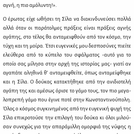
αγνή, η πιο αμό­λυ­ντη!».
Ο έρω­τας εί­χε ωθή­σει τη Σί­λα να δια­κιν­δυ­νεύ­σει πολ­λά
αλ­λά όταν οι πα­ρά­τολ­μες πρά­ξεις εί­ναι πρά­ξεις αγνής
αγά­πης, στο τέ­λος θα αντα­μει­φθούν από τον κό­σμο, την
τύ­χη και τη μοί­ρα. Έτσι ευ­γε­νι­κές μου δε­σπο­σύ­νες πιεί­τε
ελεύ­θε­ρα από το κύ­πε­λο του σφάλ­μα­τος -αυ­τό για το
οποίο σας μί­λη­σα στην αρ­χή της ιστο­ρί­ας μας- για­τί αν
αγα­πά­τε αλη­θι­νά θ’ αντα­μει­φθεί­τε, όπως αντα­μεί­φθη­κε
και η Σί­λα. Ο δού­κας κα­τα­κτή­θη­κε από την ανι­διο­τε­λή
αγά­πη της και αμέ­σως όρι­σε το γά­μο τους, τον πιο με­γα­
λο­πρε­πή γά­μο που έγι­νε πο­τέ στην Κων­στα­ντι­νού­πο­λη.
Όλος ο κό­σμος συ­γκι­νη­μέ­νος από την ευ­γε­νι­κή ψυ­χή της
Σί­λα επι­κρο­τού­σε την επι­λο­γή του δού­κα κι όλοι μι­λού­
σαν συ­νε­χώς για την απα­ρά­μιλ­λη ομορ­φιά της νύ­φης η