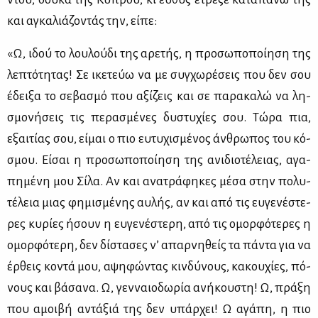
και αγκα­λιά­ζο­ντάς την, εί­πε:
«Ω, ιδού το λου­λού­δι της αρε­τής, η προ­σω­πο­ποί­η­ση της
λε­πτό­τη­τας! Σε ικε­τεύω να με συγ­χω­ρέ­σεις που δεν σου
έδει­ξα το σε­βα­σμό που αξί­ζεις και σε πα­ρα­κα­λώ να λη­
σμο­νή­σεις τις πε­ρα­σμέ­νες δυ­στυ­χί­ες σου. Τώ­ρα πια,
εξαι­τί­ας σου, εί­μαι ο πιο ευ­τυ­χι­σμέ­νος άν­θρω­πος του κό­
σμου. Εί­σαι η προ­σω­πο­ποί­η­ση της ανι­διο­τέ­λειας, αγα­
πη­μέ­νη μου Σί­λα. Αν και ανα­τρά­φη­κες μέ­σα στην πο­λυ­
τέ­λεια μιας φη­μι­σμέ­νης αυ­λής, αν και από τις ευ­γε­νέ­στε­
ρες κυ­ρί­ες ήσουν η ευ­γε­νέ­στε­ρη, από τις ομορ­φό­τε­ρες η
ομορ­φό­τε­ρη, δεν δί­στα­σες ν’ απαρ­νη­θείς τα πά­ντα για να
έρ­θεις κο­ντά μου, αψη­φώ­ντας κιν­δύ­νους, κα­κου­χί­ες, πό­
νους και βά­σα­να. Ω, γεν­ναιο­δω­ρία ανή­κου­στη! Ω, πρά­ξη
που αμοι­βή αντά­ξιά της δεν υπάρ­χει! Ω αγά­πη, η πιο