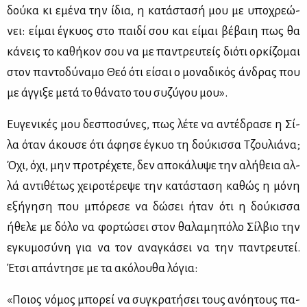
δού­κα κι εμέ­να την ίδια, η κα­τά­στα­σή μου με υπο­χρε­ώ­
νει: εί­μαι έγκυος στο παι­δί σου και εί­μαι βέ­βαιη πως θα
κά­νεις το κα­θή­κον σου να με πα­ντρευ­τείς διό­τι ορ­κί­ζο­μαι
στον πα­ντο­δύ­να­μο Θεό ότι εί­σαι ο μο­να­δι­κός άν­δρας που
με άγ­γι­ξε με­τά το θά­να­το του συ­ζύ­γου μου».
Ευ­γε­νι­κές μου δε­σπο­σύ­νες, πως λέ­τε να αντέ­δρα­σε η Σί­
λα όταν άκου­σε ότι άφη­σε έγκυο τη δού­κισ­σα Τζου­λιά­να;
Όχι, όχι, μην προ­τρέ­χε­τε, δεν απο­κά­λυ­ψε την αλή­θεια αλ­
λά αντι­θέ­τως χει­ρο­τέ­ρε­ψε την κα­τά­στα­ση κα­θώς η μό­νη
εξή­γη­ση που μπό­ρε­σε να δώ­σει ήταν ότι η δού­κισ­σα
ήθε­λε με δό­λο να φορ­τώ­σει στον θα­λα­μη­πό­λο Σίλ­βιο την
εγκυ­μο­σύ­νη για να τον ανα­γκά­σει να την πα­ντρευ­τεί.
Έτσι απά­ντη­σε με τα ακό­λου­θα λό­για:
«Ποιος νό­μος μπο­ρεί να συ­γκρα­τή­σει τους ανό­η­τους πα­