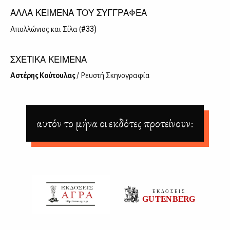
ΑΛΛΑ ΚΕΙΜΕΝΑ ΤΟΥ ΣΥΓΓΡΑΦΕΑ
#33)
Απολ­λώ­νιος και Σί­λα (
ΣΧΕΤΙΚΑ ΚΕΙΜΕΝΑ
Αστέ­ρης Κού­του­λας
/ Ρευ­στή Σκη­νο­γρα­φία
αυτόν το μήνα οι εκδότες προτείνουν: