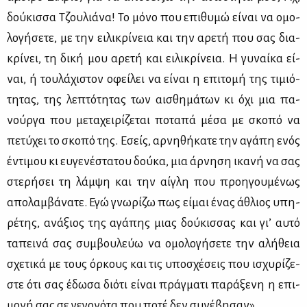
δού­κισ­σα Τζου­λιά­να! Το μό­νο που επι­θυ­μώ εί­ναι να ομο­
λο­γή­σε­τε, με την ει­λι­κρί­νεια και την αρε­τή που σας δια­
κρί­νει, τη δι­κή μου αρε­τή και ει­λι­κρί­νεια. Η γυ­ναί­κα εί­
ναι, ή του­λά­χι­στον οφεί­λει να εί­ναι η επι­το­μή της τι­μιό­
τη­τας, της λε­πτό­τη­τας των αι­σθη­μά­των κι όχι μια πα­
νούρ­γα που με­τα­χει­ρί­ζε­ται πο­τα­πά μέ­σα με σκο­πό να
πε­τύ­χει το σκο­πό της. Εσείς, αρ­νη­θή­κα­τε την αγά­πη ενός
έντι­μου κι ευ­γε­νέ­στα­του δού­κα, μια άρ­νη­ση ικα­νή να σας
στε­ρή­σει τη λάμ­ψη και την αί­γλη που προη­γου­μέ­νως
απο­λαμ­βά­να­τε. Εγώ γνω­ρί­ζω πως εί­μαι ένας άθλιος υπη­
ρέ­της, ανά­ξιος της αγά­πης μιας δού­κισ­σας και γι’ αυ­τό
τα­πει­νά σας συμ­βου­λεύω να ομο­λο­γή­σε­τε την αλή­θεια
σχε­τι­κά με τους όρ­κους και τις υπο­σχέ­σεις που ισχυ­ρί­ζε­
στε ότι σας έδω­σα διό­τι εί­ναι πράγ­μα­τι πα­ρά­ξε­νη η επι­
μο­νή σας σε γε­γο­νό­τα που πο­τέ δεν συ­νέ­βη­σαν».