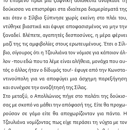
Το επό­με­νο πρωί μια ξαφ­νι­κή αδια­θε­σία ανά­γκα­σε τη
δού­κισ­σα να επι­στρέ­ψει στα ιδιαί­τε­ρα δια­με­ρί­σμα­τά της
και όταν ο Σίλ­βιο ξύ­πνη­σε χω­ρίς εκεί­νη στο πλάι του,
ντύ­θη­κε βια­στι­κά και έφυ­γε απο­φα­σι­σμέ­νος να μην την
ξα­να­δεί. Βλέ­πε­τε, αγα­πη­τές δε­σπο­σύ­νες, η μέ­ρα φέρ­νει
μα­ζί της τις αμ­φι­βο­λί­ες στους ερω­τευ­μέ­νους. Έτσι ο Σίλ­
βιο, σί­γου­ρος ότι η Τζου­λιά­να τον νό­μι­σε για κά­ποιον άλ­
λον -που εδώ που τα λέ­με εί­ναι αλή­θεια, μο­νά­χα που αυ­
τός ο άλ­λος ήταν ο δί­δυ­μός του!- έφυ­γε από την Κων­στα­
ντι­νού­πο­λη για να απο­φύ­γει μια άσχη­μη πα­ρε­ξή­γη­ση
και συ­νέ­χι­σε την ανα­ζή­τη­σή της Σί­λας.
Στο με­τα­ξύ, ο Απολ­λώ­νιος πή­γε στο πα­λά­τι της δού­κισ­
σας με σκο­πό να μά­θει την από­φα­σή της. Εί­τε θα προ­χω­
ρού­σαν σε γά­μο εί­τε θα απο­χω­ρί­ζο­νταν για πά­ντα. Η
Τζου­λιά­να νο­μί­ζο­ντας πως εί­χε πε­ρά­σει τη νύ­χτα με τον