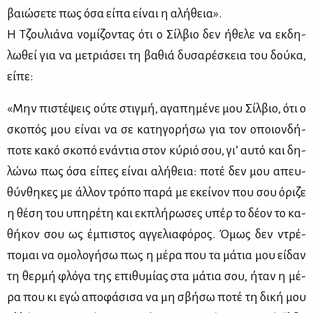
βαιώ­σε­τε πως όσα εί­πα εί­ναι η αλή­θεια».
Η Τζου­λιά­να νο­μί­ζο­ντας ότι ο Σίλ­βιο δεν ήθε­λε να εκ­δη­
λω­θεί για να με­τριά­σει τη βα­θιά δυ­σα­ρέ­σκεια του δού­κα,
εί­πε:
«Μην πι­στέ­ψεις ού­τε στιγ­μή, αγα­πη­μέ­νε μου Σίλ­βιο, ότι ο
σκο­πός μου εί­ναι να σε κα­τη­γο­ρή­σω για τον οποιον­δή­
πο­τε κα­κό σκο­πό ενά­ντια στον κύ­ριό σου, γι’ αυ­τό και δη­
λώ­νω πως όσα εί­πες εί­ναι αλή­θεια: πο­τέ δεν μου απευ­
θύν­θη­κες με άλ­λον τρό­πο πα­ρά με εκεί­νον που σου όρι­ζε
η θέ­ση του υπη­ρέ­τη και εκ­πλή­ρω­σες υπέρ το δέ­ον το κα­
θή­κον σου ως έμπι­στος αγ­γε­λια­φό­ρος. Όμως δεν ντρέ­
πο­μαι να ομο­λο­γή­σω πως η μέ­ρα που τα μά­τια μου εί­δαν
τη θερ­μή φλό­γα της επι­θυ­μί­ας στα μά­τια σου, ήταν η μέ­
ρα που κι εγώ απο­φά­σι­σα να μη σβή­σω πο­τέ τη δι­κή μου