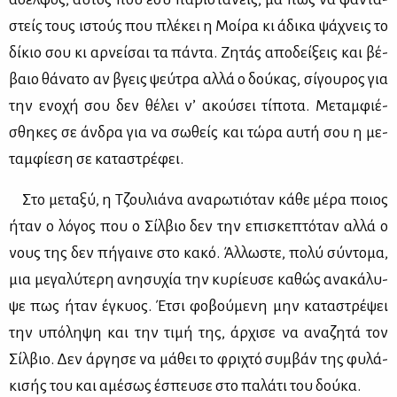
στείς τους ιστούς που πλέ­κει η Μοί­ρα κι άδι­κα ψά­χνεις το
δί­κιο σου κι αρ­νεί­σαι τα πά­ντα. Ζη­τάς απο­δεί­ξεις και βέ­
βαιο θά­να­το αν βγεις ψεύ­τρα αλ­λά ο δού­κας, σί­γου­ρος για
την ενο­χή σου δεν θέ­λει ν’ ακού­σει τί­πο­τα. Με­ταμ­φιέ­
σθη­κες σε άν­δρα για να σω­θείς και τώ­ρα αυ­τή σου η με­
ταμ­φί­ε­ση σε κα­τα­στρέ­φει.
Στο με­τα­ξύ, η Τζου­λιά­να ανα­ρω­τιό­ταν κά­θε μέ­ρα ποιος
ήταν ο λό­γος που ο Σίλ­βιο δεν την επι­σκε­πτό­ταν αλ­λά ο
νους της δεν πή­γαι­νε στο κα­κό. Άλ­λω­στε, πο­λύ σύ­ντο­μα,
μια με­γα­λύ­τε­ρη ανη­συ­χία την κυ­ρί­ευ­σε κα­θώς ανα­κά­λυ­
ψε πως ήταν έγκυος. Έτσι φο­βού­με­νη μην κα­τα­στρέ­ψει
την υπό­λη­ψη και την τι­μή της, άρ­χι­σε να ανα­ζη­τά τον
Σίλ­βιο. Δεν άρ­γη­σε να μά­θει το φρι­χτό συμ­βάν της φυ­λά­
κι­σής του και αμέ­σως έσπευ­σε στο πα­λά­τι του δού­κα.