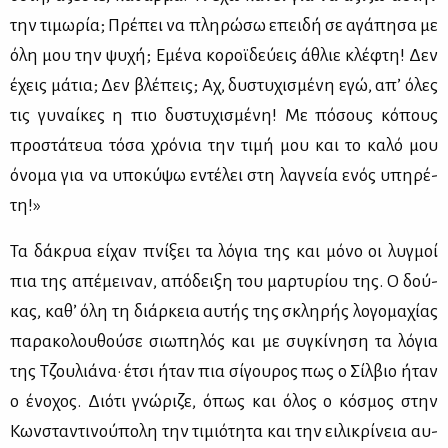
την τι­μω­ρία; Πρέ­πει να πλη­ρώ­σω επει­δή σε αγά­πη­σα με
όλη μου την ψυ­χή; Εμέ­να κο­ροϊ­δεύ­εις άθλιε κλέ­φτη! Δεν
έχεις μά­τια; Δεν βλέ­πεις; Αχ, δυ­στυ­χι­σμέ­νη εγώ, απ’ όλες
τις γυ­ναί­κες η πιο δυ­στυ­χι­σμέ­νη! Με πό­σους κό­πους
προ­στά­τευα τό­σα χρό­νια την τι­μή μου και το κα­λό μου
όνο­μα για να υπο­κύ­ψω εντέ­λει στη λα­γνεία ενός υπη­ρέ­
τη!»
Τα δά­κρυα εί­χαν πνί­ξει τα λό­για της και μό­νο οι λυγ­μοί
πια της απέ­μει­ναν, από­δει­ξη του μαρ­τυ­ρί­ου της. Ο δού­
κας, κα­θ’ όλη τη διάρ­κεια αυ­τής της σκλη­ρής λο­γο­μα­χί­ας
πα­ρα­κο­λου­θού­σε σιω­πη­λός και με συ­γκί­νη­ση τα λό­για
της Τζου­λιά­να· έτσι ήταν πια σί­γου­ρος πως ο Σίλ­βιο ήταν
ο ένο­χος. Διό­τι γνώ­ρι­ζε, όπως και όλος ο κό­σμος στην
Κων­στα­ντι­νού­πο­λη την τι­μιό­τη­τα και την ει­λι­κρί­νεια αυ­