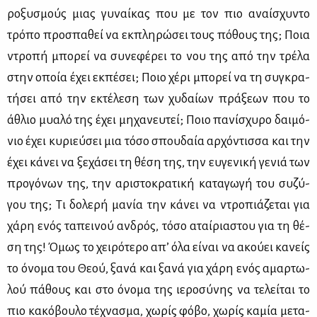
ρο­ξυ­σμούς μιας γυ­ναί­κας που με τον πιο αναί­σχυ­ντο
τρό­πο προ­σπα­θεί να εκ­πλη­ρώ­σει τους πό­θους της; Ποια
ντρο­πή μπο­ρεί να συ­νε­φέ­ρει το νου της από την τρέ­λα
στην οποία έχει εκ­πέ­σει; Ποιο χέ­ρι μπο­ρεί να τη συ­γκρα­
τή­σει από την εκτέ­λε­ση των χυ­δαί­ων πρά­ξε­ων που το
άθλιο μυα­λό της έχει μη­χα­νευ­τεί; Ποιο πα­νί­σχυ­ρο δαι­μό­
νιο έχει κυ­ριεύ­σει μια τό­σο σπου­δαία αρ­χό­ντισ­σα και την
έχει κά­νει να ξε­χά­σει τη θέ­ση της, την ευ­γε­νι­κή γε­νιά των
προ­γό­νων της, την αρι­στο­κρα­τι­κή κα­τα­γω­γή του συ­ζύ­
γου της; Τι δο­λε­ρή μα­νία την κά­νει να ντρο­πιά­ζε­ται για
χά­ρη ενός τα­πει­νού αν­δρός, τό­σο αταί­ρια­στου για τη θέ­
ση της! Όμως το χει­ρό­τε­ρο απ’ όλα εί­ναι να ακού­ει κα­νείς
το όνο­μα του Θε­ού, ξα­νά και ξα­νά για χά­ρη ενός αμαρ­τω­
λού πά­θους και στο όνο­μα της ιε­ρο­σύ­νης να τε­λεί­ται το
πιο κα­κό­βου­λο τέ­χνα­σμα, χω­ρίς φό­βο, χω­ρίς κα­μία με­τα­