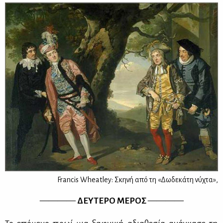
Francis Wheatley: Σκηνή από τη «Δωδεκάτη νύχτα»,
————
ΔΕΥ­ΤΕ­ΡΟ ΜΕ­ΡΟΣ
————