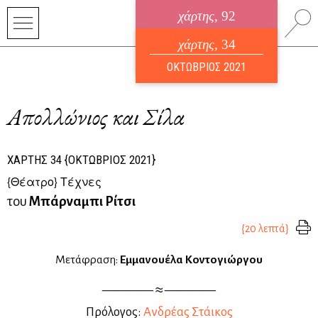
χάρτης
, 92
ηλεκτρονικό περιοδικό
χάρτης
, 34
ΑΥΓΟΥΣΤΟΣ 2026
ΟΚΤΩΒΡΙΟΣ 2021
Απολλώνιος και Σίλα
ΧΑΡΤΗΣ
34
{ΟΚΤΩΒΡΙΟΣ 2021}
{
Θέατρο
} Τέχνες
του
Μπάρναμπι Ρίτσι
{20 λεπτά}
Μετάφραση:
Εμμανουέλα Κοντογιώργου
———— ≈ ————
Πρό­λο­γος:
Αν­δρέ­ας Στάι­κος