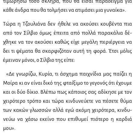
τι­μω­ρή­σω τό­σο σκλη­ρά, που θα εί­σαι πα­ρά­δειγ­μα για
κά­θε άν­δρα που θα τολ­μή­σει να ατι­μά­σει μια γυ­ναί­κα».
Τώ­ρα η Τζου­λιά­να δεν ήθε­λε να ακού­σει κου­βέ­ντα πια
από τον Σίλ­βιο όμως έπει­τα από πολ­λά πα­ρα­κά­λια δέ­
χθη­κε να τον ακού­σει κα­θώς εί­χε με­γά­λη πε­ριέρ­γεια να
δει τι ψέ­μα­τα θα σκαρ­φι­ζό­ταν αυ­τή τη φο­ρά. Έτσι μό­λις
έμει­ναν μό­νοι, ο Σίλ­βιο της εί­πε:
«Δε γνω­ρί­ζω, Κυ­ρία, τι άσχη­μα παι­χνί­δια μας παί­ζει η
Μοί­ρα κι αν εί­ναι δι­κό της φταί­ξι­μο το γε­γο­νός ότι έχου­με
και οι δύο δί­κιο. Βλέ­πω πως κά­ποιος σας αδί­κη­σε με τον
χει­ρό­τε­ρο τρό­πο και τώ­ρα κιν­δυ­νεύ­ε­τε να πέ­σε­τε θύ­μα
των κα­κών γλωσ­σών αλ­λά εγώ ακό­μη χει­ρό­τε­ρα, κιν­δυ­
νεύω να χά­σω εκεί­νο που επι­θυ­μεί πιό­τε­ρο η καρ­διά
μου».