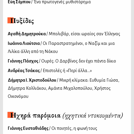
Εύη Σέμπου
/ Ένα πρωτογενές μυθιστόρημα
Πυξίδες
Αγαθή Δημητρούκα
/ Μπολιβάρ, είσαι ωραίος σαν Έλληνας
Ιωάννα Λιούτσια
/ Οι Παραστρατημένοι, ο Ναζίμ και μια
Λιλίκα άλλη από τη Νάκου
Γιάννης Πάσχος
/ Ουρές: Ο Δαρβίνος δεν έχει πάντα δίκιο
Ανδρέας Τσάκας
/ Επιστολές ή «Περί άλλα...»
Δήμητρα Ι. Χριστοδούλου
/ Mικρή κλίμακα: Ευθυμία Γιώσα,
Δήμητρα Κολλιάκου, Αμάντα Μιχαλοπούλου, Χρήστος
Οικονόμου
Ηχηρά παρόμοια
(ηχητικά ντοκουμέντα)
Γιάννης Ευσταθιάδης
/ Οι ποιητές, η φωνή τους