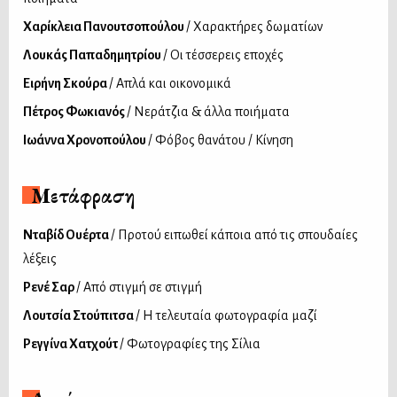
Χαρίκλεια Πανουτσοπούλου
/ Χαρακτήρες δωματίων
Λουκάς Παπαδημητρίου
/ Οι τέσσερεις εποχές
Ειρήνη Σκούρα
/ Απλά και οικονομικά
Πέτρος Φωκιανός
/ Νεράτζια & άλλα ποιήματα
Ιωάννα Χρονοπούλου
/ Φόβος θανάτου / Κίνηση
Μετάφραση
Νταβίδ Ουέρτα
/ Προτού ειπωθεί κάποια από τις σπουδαίες
λέξεις
Ρενέ Σαρ
/ Από στιγμή σε στιγμή
Λουτσία Στούπιτσα
/ Η τελευταία φωτογραφία μαζί
Ρεγγίνα Χατχούτ
/ Φωτογραφίες της Σίλια