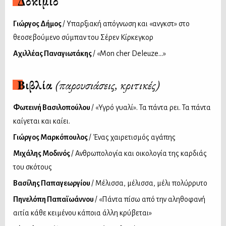
Δοκίμιο
Γιώργος Δήμος
/ Υπαρξιακή απόγνωση και «ανγκστ» στο
θεοσεβούμενο σύμπαν του Σέρεν Κίρκεγκορ
Αχιλλέας Παναγιωτάκης
/ «Mon cher Deleuze…»
Βιβλία
(παρουσιάσεις, κριτικές)
Φωτεινή Βασιλοπούλου
/ «Υγρό γυαλί». Τα πάντα ρει. Τα πάντα
καίγεται και καίει.
Γιώργος Μαρκόπουλος
/ Ένας χαιρετισμός αγάπης
Μιχάλης Μοδινός
/ Ανθρωπολογία και οικολογία της καρδιάς
του σκότους
Βασίλης Παπαγεωργίου
/ Μέλισσα, μέλισσα, μέλι πολύρρυτο
Πηνελόπη Παπαϊωάννου
/ «Πάντα πίσω από την αληθοφανή
αιτία κάθε κειμένου κάποια άλλη κρύβεται»