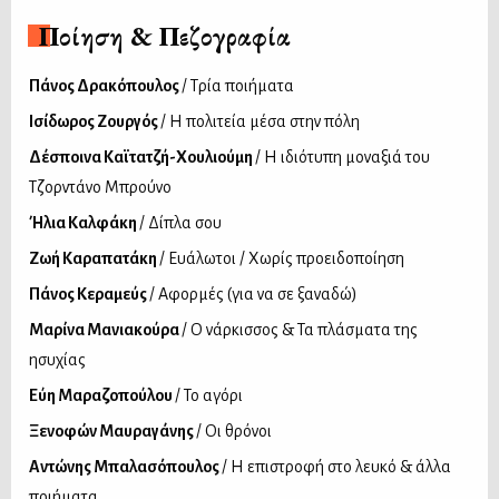
Ποίηση & Πεζογραφία
Πάνος Δρακόπουλος
/ Τρία ποιήματα
Ισίδωρος Ζουργός
/ Η πολιτεία μέσα στην πόλη
Δέσποινα Καϊτατζή-Χουλιούμη
/ Η ιδιότυπη μοναξιά του
Τζορντάνο Μπρούνο
Ήλια Καλφάκη
/ Δίπλα σου
Ζωή Καραπατάκη
/ Ευάλωτοι / Χωρίς προειδοποίηση
Πάνος Κεραμεύς
/ Αφορμές (για να σε ξαναδώ)
Μαρίνα Μανιακούρα
/ Ο νάρκισσος & Τα πλάσματα της
ησυχίας
Εύη Μαραζοπούλου
/ Το αγόρι
Ξενοφών Μαυραγάνης
/ Οι θρόνοι
Αντώνης Μπαλασόπουλος
/ Η επιστροφή στο λευκό & άλλα
ποιήματα