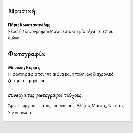
Μουσική
Πάρις Κωνσταντινίδης
Ρευστή Σκηνογραφία: Μανιφέστο για μία τέχνη του 21ου
αιώνα;
Φωτογραφία
Μανόλης Κορρές
Η φωτογραφία τον 19ο αιώνα και η πόλη, ως διαχρονικό
ζήτημα τεκμηρίωσης
συνεργάτες φωτογράφοι τεύχους:
Άρις Γεωργίου
,
Πέτρος Γουργουρής
,
Αλέξιος Μάινας
,
Νικήτας
Σινιόσογλου