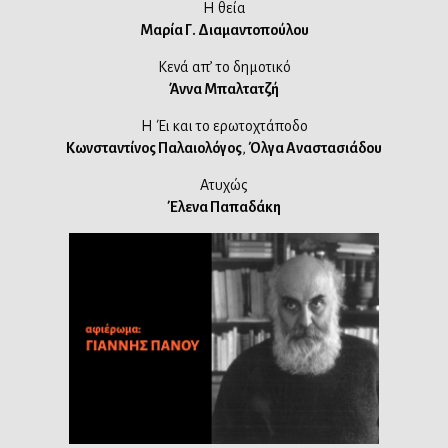
Η θεία
Μαρία Γ. Διαμαντοπούλου
Κενά απ’ το δημοτικό
Άννα Μπαλτατζή
Η Έι και το ερωτοχτάποδο
Κωνσταντίνος Παλαιολόγος
,
Όλγα Αναστασιάδου
Ατυχώς
Έλενα Παπαδάκη