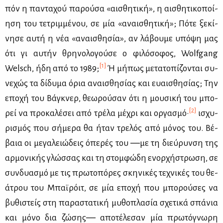
πόν η πα­ντα­χού πα­ρού­σα «αι­σθη­τι­κή», η αι­σθη­τι­κο­ποί­
η­ση του τε­τριμ­μέ­νου, σε μία «αναι­σθη­τι­κή»; Πό­τε ξε­κί­
νη­σε αυ­τή η νέα «αναι­σθη­σία», αν λά­βου­με υπό­ψη μας
ότι γι αυ­τήν θρη­νο­λο­γού­σε ο φι­λό­σο­φος, Wolfgang
[1]
Welsch, ήδη από το 1989;
Ή μή­πως με­τα­το­πί­ζο­νται συ­
νε­χώς τα δί­δυ­μα όρια αναι­σθη­σί­ας και ευαι­σθη­σί­ας; Την
επο­χή του Βά­γκνερ, θε­ω­ρού­σαν ότι η μου­σι­κή του μπο­
[2]
ρεί να προ­κα­λέ­σει από τρέ­λα μέ­χρι και ορ­γα­σμό·
ισχυ­
ρι­σμός που σή­με­ρα θα ήταν τρε­λός από μό­νος του. Βέ­
βαια οι με­γα­λειώ­δεις όπε­ρές του ―με τη διεύ­ρυν­ση της
αρ­μο­νι­κής γλώσ­σας και τη στομ­φώ­δη ενορ­χή­στρω­ση, σε
συν­δυα­σμό με τις πρω­το­πό­ρες σκη­νι­κές τε­χνι­κές του θε­
ά­τρου του Μπαϊ­ρόιτ, σε μία επο­χή που μπο­ρού­σες να
βυ­θι­στείς στη πα­ρα­στα­τι­κή μυ­θο­πλα­σία σχε­τι­κά σπά­νια
και μό­νο δια ζώ­σης― απο­τέ­λε­σαν μία πρω­τό­γνω­ρη