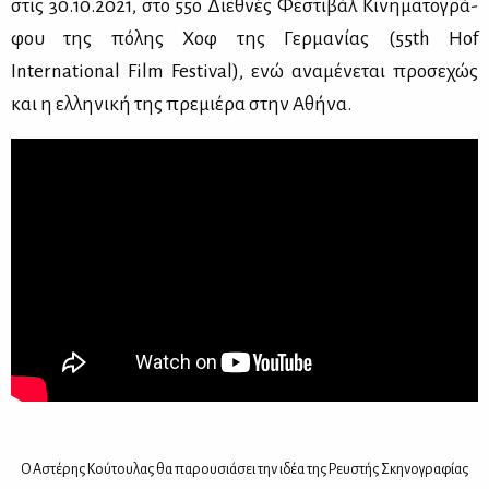
στις 30.10.2021, στο 55ο Διε­θνές Φε­στι­βάλ Κι­νη­μα­το­γρά­
φου της πό­λης Χοφ της Γερ­μα­νί­ας (55th Hof
International Film Festival), ενώ ανα­μέ­νε­ται προ­σε­χώς
και η ελ­λη­νι­κή της πρε­μιέ­ρα στην Αθή­να.
Ο Αστέ­ρης Κού­του­λας θα πα­ρου­σιά­σει την ιδέα της Ρευ­στής Σκη­νο­γρα­φί­ας