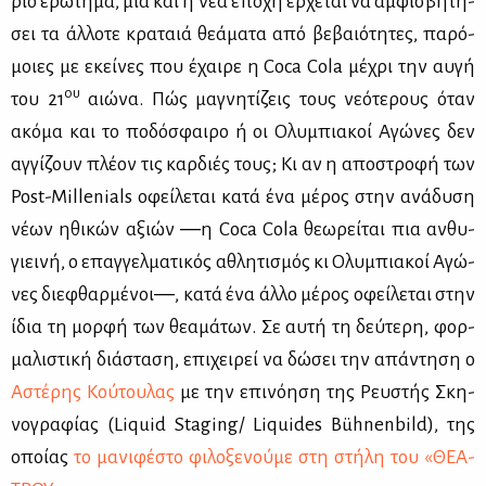
ριο ερώ­τη­μα, μια και η νέα επο­χή έρ­χε­ται να αμ­φι­σβη­τή­
σει τα άλ­λο­τε κρα­ταιά θε­ά­μα­τα από βε­βαιό­τη­τες, πα­ρό­
μοιες με εκεί­νες που έχαι­ρε η Coca Cola μέ­χρι την αυ­γή
ου
του 21
αιώ­να. Πώς μα­γνη­τί­ζεις τους νε­ό­τε­ρους όταν
ακό­μα και το πο­δό­σφαι­ρο ή οι Ολυ­μπια­κοί Αγώ­νες δεν
αγ­γί­ζουν πλέ­ον τις καρ­διές τους; Κι αν η απο­στρο­φή των
Post-Millenials οφεί­λε­ται κα­τά ένα μέ­ρος στην ανά­δυ­ση
νέ­ων ηθι­κών αξιών ―η Coca Cola θε­ω­ρεί­ται πια αν­θυ­
γιει­νή, ο επαγ­γελ­μα­τι­κός αθλη­τι­σμός κι Ολυ­μπια­κοί Αγώ­
νες διε­φθαρ­μέ­νοι―, κα­τά ένα άλ­λο μέ­ρος οφεί­λε­ται στην
ίδια τη μορ­φή των θε­α­μά­των. Σε αυ­τή τη δεύ­τε­ρη, φορ­
μα­λι­στι­κή διά­στα­ση, επι­χει­ρεί να δώ­σει την απά­ντη­ση ο
Αστέ­ρης Κού­του­λας
με την επι­νό­η­ση της Ρευ­στής Σκη­
νο­γρα­φί­ας (Liquid Staging/ Liquides Bühnenbild), της
οποί­ας
το μα­νι­φέ­στο φι­λο­ξε­νού­με στη στή­λη του «ΘΕ­Α­