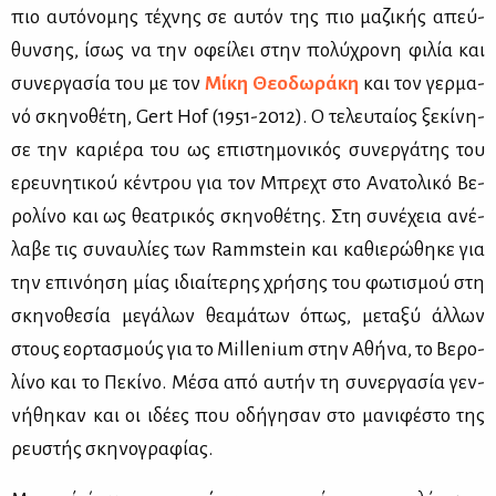
πιο αυ­τό­νο­μης τέ­χνης σε αυ­τόν της πιο μα­ζι­κής απεύ­
θυν­σης, ίσως να την οφεί­λει στην πο­λύ­χρο­νη φι­λία και
συ­νερ­γα­σία του με τον
Μί­κη Θε­ο­δω­ρά­κη
και τον γερ­μα­
νό σκη­νο­θέ­τη, Gert Hof (1951-2012). Ο τε­λευ­ταί­ος ξε­κί­νη­
σε την κα­ριέ­ρα του ως επι­στη­μο­νι­κός συ­νερ­γά­της του
ερευ­νη­τι­κού κέ­ντρου για τον Μπρε­χτ στο Ανα­το­λι­κό Βε­
ρο­λί­νο και ως θε­α­τρι­κός σκη­νο­θέ­της. Στη συ­νέ­χεια ανέ­
λα­βε τις συ­ναυ­λί­ες των Rammstein και κα­θιε­ρώ­θη­κε για
την επι­νό­η­ση μί­ας ιδιαί­τε­ρης χρή­σης του φω­τι­σμού στη
σκη­νο­θε­σία με­γά­λων θε­α­μά­των όπως, με­τα­ξύ άλ­λων
στους εορ­τα­σμούς για το Millenium στην Αθή­να, το Βε­ρο­
λί­νο και το Πε­κί­νο. Μέ­σα από αυ­τήν τη συ­νερ­γα­σία γεν­
νή­θη­καν και οι ιδέ­ες που οδή­γη­σαν στο μα­νι­φέ­στο της
ρευ­στής σκη­νο­γρα­φί­ας.