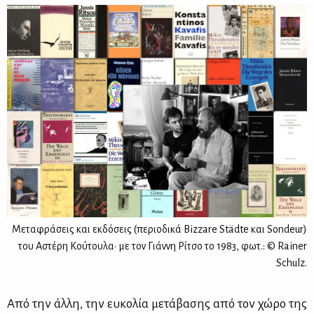
Μεταφράσεις και εκδόσεις (περιοδικά Bizzare Städte και Sondeur)
του Αστέρη Κούτουλα· με τον Γιάννη Ρίτσο το 1983, φωτ.: © Rainer
Schulz.
Από την άλ­λη, την ευ­κο­λία με­τά­βα­σης από τον χώ­ρο της