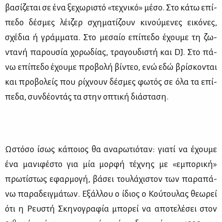
βα­σί­ζε­ται σε ένα ξε­χω­ρι­στό «τε­χνι­κό» μέ­σο. Στο κά­τω επί­
πε­δο δέ­σμες λέι­ζερ σχη­μα­τί­ζουν κι­νού­με­νες ει­κό­νες,
σχέ­δια ή γράμ­μα­τα. Στο με­σαίο επί­πε­δο έχου­με τη ζω­
ντα­νή πα­ρου­σία χο­ρω­δί­ας, τρα­γου­δι­στή και DJ. Στο πά­
νω επί­πε­δο έχου­με προ­βο­λή βί­ντεο, ενώ εδώ βρί­σκο­νται
και προ­βο­λείς που ρί­χνουν δέ­σμες φω­τός σε όλα τα επί­
πε­δα, συν­δέ­ο­ντάς τα στην οπτι­κή διά­στα­ση.
Ωστό­σο ίσως κά­ποιος θα ανα­ρω­τιό­ταν: για­τί να έχου­με
ένα μα­νι­φέ­στο για μία μορ­φή τέ­χνης με «εμπο­ρι­κή»
πρω­τί­στως εφαρ­μο­γή, βά­σει του­λά­χι­στον των πα­ρα­πά­
νω πα­ρα­δειγ­μά­των. Εξάλ­λου ο ίδιος ο Κού­του­λας θε­ω­ρεί
ότι η Ρευ­στή Σκη­νο­γρα­φία μπο­ρεί να απο­τε­λέ­σει στον
ο