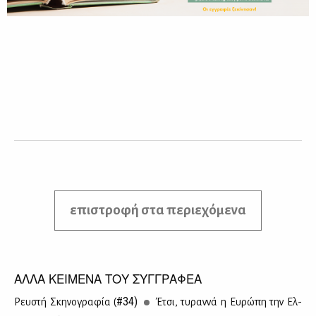
επιστροφή στα περιεχόμενα
ΑΛΛΑ ΚΕΙΜΕΝΑ ΤΟΥ ΣΥΓΓΡΑΦΕΑ
#34)
Ρευ­στή Σκη­νο­γρα­φία (
Έτσι, τυ­ραν­νά η Ευ­ρώ­πη την Ελ­