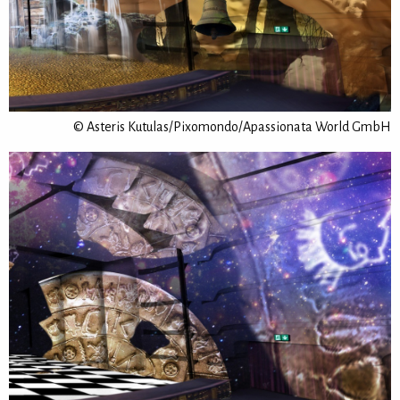
© Asteris Kutulas/Pixomondo/Apassionata World GmbH