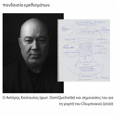
παν­δαι­σία ερε­θι­σμά­των.
Ο Αστέρης Κούτουλας (φωτ. DomQuichotte) και σημειώσεις του για
τη γιορτή του Ολυμπιακού (2020)