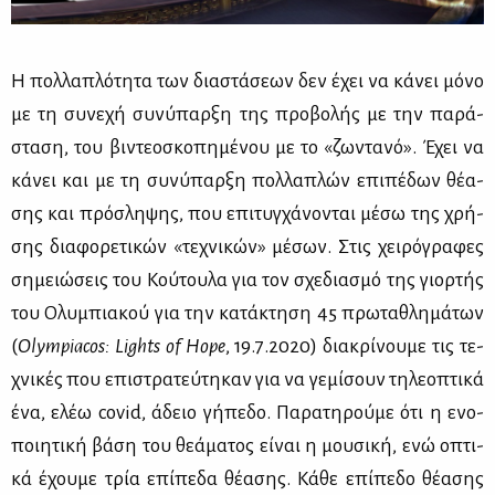
Η πολ­λα­πλό­τη­τα των δια­στά­σε­ων δεν έχει να κά­νει μό­νο
με τη συ­νε­χή συ­νύ­παρ­ξη της προ­βο­λής με την πα­ρά­
στα­ση, του βι­ντε­ο­σκο­πη­μέ­νου με το «ζω­ντα­νό». Έχει να
κά­νει και με τη συ­νύ­παρ­ξη πολ­λα­πλών επι­πέ­δων θέ­α­
σης και πρό­σλη­ψης, που επι­τυγ­χά­νο­νται μέ­σω της χρή­
σης δια­φο­ρε­τι­κών «τε­χνι­κών» μέ­σων. Στις χει­ρό­γρα­φες
ση­μειώ­σεις του Κού­του­λα για τον σχε­δια­σμό της γιορ­τής
του Ολυ­μπια­κού για την κα­τά­κτη­ση 45 πρω­τα­θλη­μά­των
(
Olympiacos: Lights of Hope
, 19.7.2020) δια­κρί­νου­με τις τε­
χνι­κές που επι­στρα­τεύ­τη­καν για να γε­μί­σουν τη­λε­ο­πτι­κά
ένα, ελέω covid, άδειο γή­πε­δο. Πα­ρα­τη­ρού­με ότι η ενο­
ποι­η­τι­κή βά­ση του θε­ά­μα­τος εί­ναι η μου­σι­κή, ενώ οπτι­
κά έχου­με τρία επί­πε­δα θέ­α­σης. Κά­θε επί­πε­δο θέ­α­σης