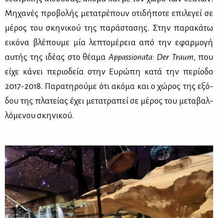
Μη­χα­νές προ­βο­λής με­τα­τρέ­πουν οτι­δή­πο­τε επι­λε­γεί σε
μέ­ρος του σκη­νι­κού της πα­ρά­στα­σης. Στην πα­ρα­κά­τω
ει­κό­να βλέ­που­με μία λε­πτο­μέ­ρεια από την εφαρ­μο­γή
αυ­τής της ιδέ­ας στο θέ­α­μα
Appassionata: Der Traum
, που
εί­χε κά­νει πε­ριο­δεία στην Ευ­ρώ­πη κα­τά την πε­ρί­ο­δο
2017-2018. Πα­ρα­τη­ρού­με ότι ακό­μα και ο χώ­ρος της εξό­
δου της πλα­τεί­ας έχει με­τα­τρα­πεί σε μέ­ρος του με­τα­βαλ­
λό­με­νου σκη­νι­κού.