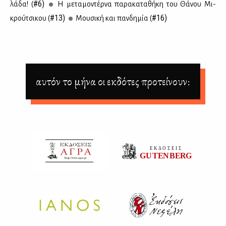
#6)
λά­δα! (
Η με­τα­μο­ντέρ­να πα­ρα­κα­τα­θή­κη του Θά­νου Μι­
#13)
#16)
κρού­τσι­κου (
Μου­σι­κή και παν­δη­μία (
αυτόν το μήνα οι εκδότες προτείνουν: