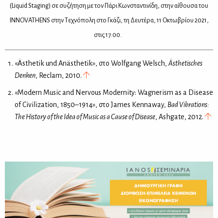
(Liquid Staging) σε συ­ζή­τη­ση με τον Πά­ρι Κων­στα­ντι­νί­δη, στην αί­θου­σα του
INNOVATHENS στην Τε­χνό­πο­λη στο Γκά­ζι, τη Δευ­τέ­ρα, 11 Οκτω­βρί­ου 2021,
στις 17.00.
«Ästhetik und Anästhetik», στο Wolfgang Welsch,
Ästhetisches
Denken
, Reclam, 2010.
«Modern Music and Nervous Modernity: Wagnerism as a Disease
of Civilization, 1850–1914», στο James Kennaway,
Bad Vibrations:
The History of the Idea of Music as a Cause of Disease
, Ashgate, 2012.