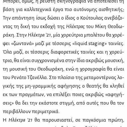
Μπο­ρεί, όμως, η ρευ­στή σκη­νο­γρα­φία να απο­τε­λέ­σει τη
βά­ση για καλ­λι­τε­χνι­κά έρ­γα πιο αυ­τό­νο­μης αι­σθη­τι­κής;
Την απά­ντη­ση ίσως δώ­σει ο ίδιος ο Κού­του­λας ανε­βά­ζο­
ντας τη δι­κή του εκ­δο­χή της
Ηλέ­κτρας
του Μί­κη Θε­ο­δω­
ρά­κη. Στην
Ηλέ­κτρα ’21
, μία χο­ρεύ­τρια μπα­λέ­του θα χο­ρέ­
ψει «ζω­ντα­νά» μα­ζί με τέσ­σε­ρις «liquid staging» ται­νί­ες.
Όλα μα­ζί, οι τέσ­σε­ρις δια­φο­ρε­τι­κές ται­νί­ες και η χο­ρεύ­
τρια, θα εί­ναι συγ­χρο­νι­σμέ­να στην ίδια ακρι­βώς μου­σι­κή,
τη μου­σι­κή του Θε­ο­δω­ρά­κη, ενώ η χο­ρο­γρα­φία θα εί­ναι
του Ρε­νά­το Τζα­νέλ­λα. Στο πλαί­σιο της με­τα­μο­ντέρ­νας λο­
γι­κής της μη-γραμ­μι­κής αφή­γη­σης ο θε­α­τής θα κλη­θεί
εκ των πραγ­μά­των, να επι­λέ­ξει ποιες ακρι­βώς «αφη­γή­
σεις» θα δει την εκά­στο­τε στιγ­μή, από αυ­τές που θα τον
πε­ρι­βάλ­λουν πε­ρι­με­τρι­κά.
Η
Ηλέ­κτρα ’21
θα πα­ρου­σια­στεί, σε πα­γκό­σμια πρώ­τη,