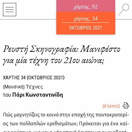
χάρτης
, 92
ηλεκτρονικό περιοδικό
χάρτης
, 34
ΑΥΓΟΥΣΤΟΣ 2026
ΟΚΤΩΒΡΙΟΣ 2021
Ρευστή Σκηνογραφία: Μανιφέστο
για μία τέχνη του 21ου αιώνα;
ΧΑΡΤΗΣ
34
{ΟΚΤΩΒΡΙΟΣ 2021}
{
Μουσική
} Τέχνες
του
Πάρι Κωνσταντινίδη
{8 λεπτά}
Πώς μα­γνη­τί­ζεις το κοι­νό στην επο­χή της πα­ντο­κρα­το­ρί­
ας των πολ­λα­πλών ερε­θι­σμά­των; Πρό­κει­ται για ένα καί­