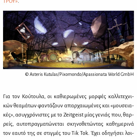
ΤΡΟΥ»
.
© Asteris Kutulas/Pixomondo/Apassionata World GmbH
Για τον Κού­του­λα, οι κα­θιε­ρω­μέ­νες μορ­φές καλ­λι­τε­χνι­
κών θε­α­μά­των φα­ντά­ζουν απαρ­χαιω­μέ­νες και «μου­σεια­
κές», ασυγ­χρό­νι­στες με το Zeitgeist μί­ας γε­νιάς που, θαρ­
ρείς, αυ­το­πραγ­μα­τώ­νε­ται σκη­νο­θε­τώ­ντας κα­θη­με­ρι­νά
τον εαυ­τό της σε στιγ­μές του Tik Tok. Έχει οδη­γή­σει λοι­