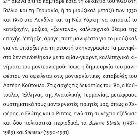
21
αιώ­να ό,τι το κα­μπα­ρέ κα­τά τη δε­κα­ε­τία του 1920 στη
Γαλ­λία και τη Γερ­μα­νία, ή το μιού­ζι­καλ με­τα­ξύ των 1930
και 1950 στο Λον­δί­νο και τη Νέα Υόρ­κη: να κα­τα­στεί το
κα­τε­ξο­χήν, μα­ζι­κό, «ζω­ντα­νό», καλ­λι­τε­χνι­κό θέ­α­μα της
επο­χής. Υπήρ­ξε, άρα­γε, πο­τέ μα­νι­φέ­στο για το μιού­ζι­καλ
για να υπάρ­ξει για τη ρευ­στή σκη­νο­γρα­φία; Τα μα­νι­φέ­
στα δεν συν­δέ­θη­καν με τα αβάν-γκαρντ, καλ­λι­τε­χνι­κά κι­
νή­μα­τα του μο­ντερ­νι­σμού; Ίσως η δη­μιουρ­γία του μα­νι­
φέ­στου να οφεί­λε­ται στις μο­ντερ­νί­στι­κες κα­τα­βο­λές του
Αστέ­ρη Κού­του­λα. Στις αρ­χές τις δε­κα­ε­τί­ας του ’80, ο Κού­
του­λας, Έλ­λη­νας της Ανα­το­λι­κής Γερ­μα­νί­ας, με­τέ­φρα­σε
συ­στη­μα­τι­κά τους μο­ντερ­νι­στές ποι­η­τές μας, όπως ο Σε­
φέ­ρης, ο Ελύ­της και ο Ρί­τσος, ενώ στη συ­νέ­χεια εξέ­δω­σε
και δύο πο­λι­τι­στι­κά πε­ριο­δι­κά, τα
Bizarre St
ädte
(1987-
1989) και
Sondeur
(1990-1991).