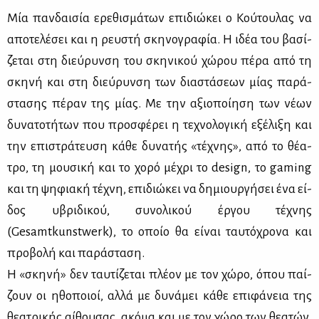
Μία παν­δαι­σία ερε­θι­σμά­των επι­διώ­κει ο Κού­του­λας να
απο­τε­λέ­σει και η ρευ­στή σκη­νο­γρα­φία. Η ιδέα του βα­σί­
ζε­ται στη διεύ­ρυν­ση του σκη­νι­κού χώ­ρου πέ­ρα από τη
σκη­νή και στη διεύ­ρυν­ση των δια­στά­σε­ων μί­ας πα­ρά­
στα­σης πέ­ραν της μί­ας. Με την αξιο­ποί­η­ση των νέ­ων
δυ­να­το­τή­των που προ­σφέ­ρει η τε­χνο­λο­γι­κή εξέ­λι­ξη και
την επι­στρά­τευ­ση κά­θε δυ­να­τής «τέ­χνης», από το θέ­α­
τρο, τη μου­σι­κή και το χο­ρό μέ­χρι το design, το gaming
και τη ψη­φια­κή τέ­χνη, επι­διώ­κει να δη­μιουρ­γή­σει ένα εί­
δος υβρι­δι­κού, συ­νο­λι­κού έρ­γου τέ­χνης
(Gesamtkunstwerk), το οποίο θα εί­ναι ταυ­τό­χρο­να και
προ­βο­λή και πα­ρά­στα­ση.
Η «σκη­νή» δεν ταυ­τί­ζε­ται πλέ­ον με τον χώ­ρο, όπου παί­
ζουν οι ηθο­ποιοί, αλ­λά με δυ­νά­μει κά­θε επι­φά­νεια της
θε­α­τρι­κής αί­θου­σας, ακό­μα και με τον χώ­ρο των θε­α­τών.