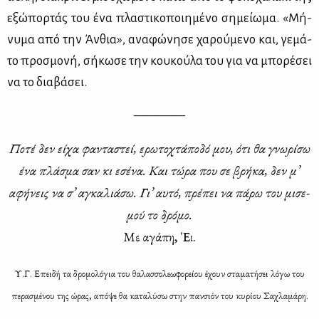
εξώ­πορ­τάς του ένα πλα­στι­κο­ποι­η­μέ­νο ση­μεί­ω­μα. «Μή­
νυ­μα από την Άν­θια», ανα­φώ­νη­σε χα­ρού­με­νο και, γε­μά­
το προ­σμο­νή, σή­κω­σε την κου­κού­λα του για να μπο­ρέ­σει
να το δια­βά­σει.
————
Πο­τέ δεν εί­χα φα­ντα­στεί, ερω­το­χτά­πο­δό μου, ότι θα γνω­ρί­σω
ένα πλά­σμα σαν κι εσέ­να. Και τώ­ρα που σε βρή­κα, δεν μ’
αφή­νεις να σ’ αγκα­λιά­σω. Γι’ αυ­τό, πρέ­πει να πά­ρω του μι­σε­
μού το δρό­μο.
Με αγά­πη, Έι.
Υ.Γ. Επειδή τα δρομολόγια του θαλασσολεωφορείου έχουν σταματήσει λόγω του
περασμένου της ώρας, απόψε θα καταλύσω στην πανσιόν του κυρίου Σαχλαμάρη.