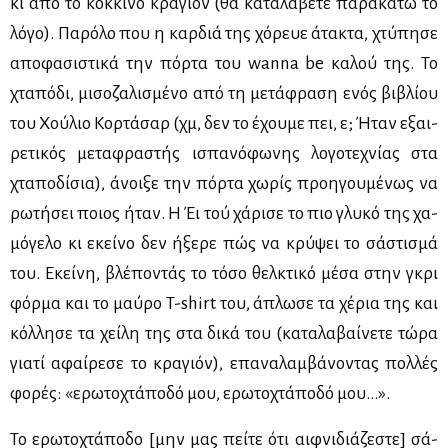
κι από το κόκ­κι­νο κρα­γιόν (θα κα­τα­λά­βε­τε πα­ρα­κά­τω το
λό­γο). Πα­ρό­λο που η καρ­διά της χό­ρευε άτα­κτα, χτύ­πη­σε
απο­φα­σι­στι­κά την πόρ­τα του wanna be κα­λού της. Το
χτα­πό­δι, μι­σο­ζα­λι­σμέ­νο από τη με­τά­φρα­ση ενός βι­βλί­ου
του Χού­λιο Κορ­τά­σαρ (χμ, δεν το έχου­με πει, ε; Ήταν εξαι­
ρε­τι­κός με­τα­φρα­στής ισπα­νό­φω­νης λο­γο­τε­χνί­ας στα
χτα­πο­δί­σια), άνοι­ξε την πόρ­τα χω­ρίς προη­γου­μέ­νως να
ρω­τή­σει ποιος ήταν. Η Έι τού χά­ρι­σε το πιο γλυ­κό της χα­
μό­γε­λο κι εκεί­νο δεν ήξε­ρε πώς να κρύ­ψει το σά­στι­σμά
του. Εκεί­νη, βλέ­πο­ντάς το τό­σο θελ­κτι­κό μέ­σα στην γκρι
φόρ­μα και το μαύ­ρο T-shirt του, άπλω­σε τα χέ­ρια της και
κόλ­λη­σε τα χεί­λη της στα δι­κά του (κα­τα­λα­βαί­νε­τε τώ­ρα
για­τί αφαί­ρε­σε το κρα­γιόν), επα­να­λαμ­βά­νο­ντας πολ­λές
φο­ρές: «ερω­το­χτά­πο­δό μου, ερω­το­χτά­πο­δό μου…».
Το ερω­το­χτά­πο­δο [μην μας πεί­τε ότι αιφ­νι­διά­ζε­στε] σά­