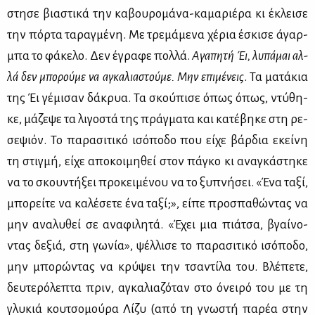
στη­σε βια­στι­κά την κα­βου­ρο­μά­να-κα­μα­ριέ­ρα κι έκλει­σε
την πόρ­τα τα­ραγ­μέ­νη. Με τρε­μά­με­να χέ­ρια έσκι­σε άγαρ­
μπα το φά­κε­λο. Δεν έγρα­φε πολ­λά.
Αγα­πη­τή Έι, λυ­πά­μαι αλ­
λά δεν μπο­ρού­με να αγκα­λια­στού­με. Μην επι­μέ­νεις
. Τα μα­τά­κια
της Έι γέ­μι­σαν δά­κρυα. Τα σκού­πι­σε όπως όπως, ντύ­θη­
κε, μά­ζε­ψε τα λι­γο­στά της πράγ­μα­τα και κα­τέ­βη­κε στη ρε­
σε­ψιόν. Το πα­ρα­σι­τι­κό ισό­πο­δο που εί­χε βάρ­δια εκεί­νη
τη στιγ­μή, εί­χε απο­κοι­μη­θεί στον πά­γκο κι ανα­γκά­στη­κε
να το σκου­ντή­ξει προ­κει­μέ­νου να το ξυ­πνή­σει. «Ένα τα­ξί,
μπο­ρεί­τε να κα­λέ­σε­τε ένα τα­ξί;», εί­πε προ­σπα­θώ­ντας να
μην ανα­λυ­θεί σε ανα­φι­λη­τά. «Έχει μια πιά­τσα, βγαί­νο­
ντας δε­ξιά, στη γω­νία», ψέλ­λι­σε το πα­ρα­σι­τι­κό ισό­πο­δο,
μην μπο­ρώ­ντας να κρύ­ψει την τσα­ντί­λα του. Βλέ­πε­τε,
δευ­τε­ρό­λε­πτα πριν, αγκα­λια­ζό­ταν στο όνει­ρό του με τη
γλυ­κιά κου­τσο­μού­ρα Λί­ζυ (από τη γνω­στή πα­ρέα στην