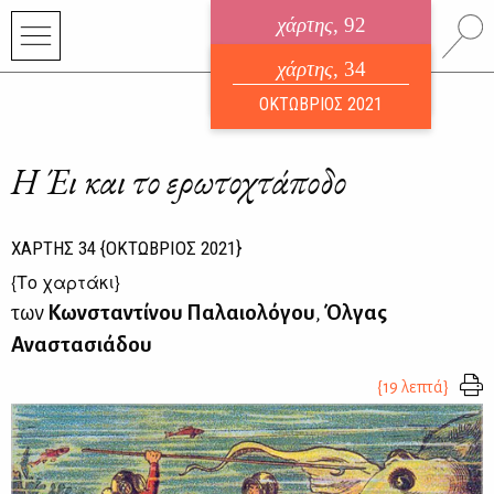
χάρτης
, 92
ηλεκτρονικό περιοδικό
χάρτης
, 34
ΑΥΓΟΥΣΤΟΣ 2026
ΟΚΤΩΒΡΙΟΣ 2021
Η Έι και το ερωτοχτάποδο
ΧΑΡΤΗΣ
34
{ΟΚΤΩΒΡΙΟΣ 2021}
{
Το χαρτάκι
}
των
Κωνσταντίνου Παλαιολόγου
,
Όλγας
Αναστασιάδου
{19 λεπτά}