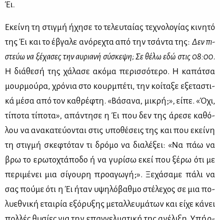
Έι.
Εκεί­νη τη στιγ­μή ήχη­σε το τε­λευ­ταί­ας τε­χνο­λο­γί­ας κι­νη­τό
της Έι και το έβγα­λε ανό­ρε­χτα από την τσά­ντα της:
Δεν πι­
στεύω να ξέ­χα­σες την αυ­ρια­νή σύ­σκε­ψη; Σε θέ­λω εδώ στις 08:00
.
Η διά­θε­σή της χά­λα­σε ακό­μα πε­ρισ­σό­τε­ρο. Η κα­πά­τσα
μουρ­μού­ρα, χρό­νια στο κουρ­μπέ­τι, την κοί­τα­ξε εξε­τα­στι­
κά μέ­σα από τον κα­θρέ­φτη. «Βά­σα­να, μι­κρή;», εί­πε. «Όχι,
τί­πο­τα τί­πο­τα», απά­ντη­σε η Έι που δεν της άρε­σε κα­θό­
λου να ανα­κα­τεύ­ο­νται στις υπο­θέ­σεις της και που εκεί­νη
τη στιγ­μή σκε­φτό­ταν τι δρό­μο να δια­λέ­ξει: «Να πάω να
βρω το ερω­το­χτά­πο­δο ή να γυ­ρί­σω εκεί που ξέ­ρω ότι με
πε­ρι­μέ­νει μια σί­γου­ρη προ­α­γω­γή;». Ξε­χά­σα­με πά­λι να
σας πού­με ότι η Έι ήταν υψη­λό­βαθ­μο στέ­λε­χος σε μια πο­
λυ­ε­θνι­κή εται­ρία εξό­ρυ­ξης με­ταλ­λευ­μά­των και εί­χε κά­νει
πολ­λές θυ­σί­ες για την επαγ­γελ­μα­τι­κή της ανέ­λι­ξη. Υπήρ­