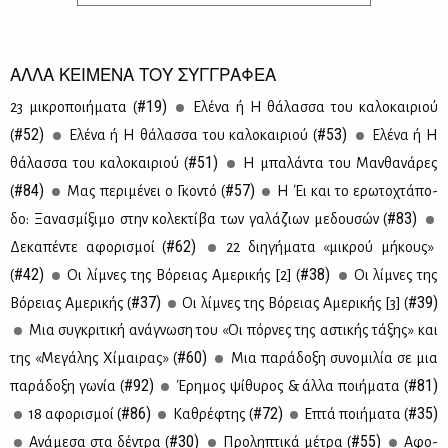
ΑΛΛΑ ΚΕΙΜΕΝΑ ΤΟΥ ΣΥΓΓΡΑΦΕΑ
#19)
23 μι­κρο­ποι­ή­μα­τα (
Ελέ­να ή Η θά­λασ­σα του κα­λο­και­ριού
#52)
#53)
(
Ελέ­να ή Η θά­λασ­σα του κα­λο­και­ριού (
Ελέ­να ή Η
#51)
θά­λασ­σα του κα­λο­και­ριού (
H μπα­λά­ντα του Μαν­θα­νά­ρες
#84)
#57)
(
Μας πε­ρι­μέ­νει ο Γκο­ντό (
Η Έι και το ερω­το­χτά­πο­
#83)
δο: Ξα­να­σμί­ξι­μο στην κο­λε­κτί­βα των γα­λά­ζιων με­δου­σών (
#62)
Δε­κα­πέ­ντε αφο­ρι­σμοί (
22 δι­η­γή­μα­τα «μι­κρού μή­κους»
#42)
#38)
(
Οι λί­μνες της Βό­ρειας Αμε­ρι­κής [2] (
Οι λί­μνες της
#37)
#39)
Βό­ρειας Αμε­ρι­κής (
Οι λί­μνες της Βό­ρειας Αμε­ρι­κής [3] (
Μια συ­γκρι­τι­κή ανά­γνω­ση του «Οι πόρ­νες της αστι­κής τά­ξης» και
#60)
της «Με­γά­λης Χί­μαι­ρας» (
Μια πα­ρά­δο­ξη συ­νο­μι­λία σε μια
#92)
#81)
πα­ρά­δο­ξη γω­νία (
Έρη­μος ψί­θυ­ρος & άλ­λα ποι­ή­μα­τα (
#86)
#72)
#35)
18 αφο­ρι­σμοί (
Κα­θρέ­φτης (
Επτά ποι­ή­μα­τα (
#30)
#55)
Ανά­με­σα στα δέ­ντρα (
Προ­λη­πτι­κά μέ­τρα (
Αφο­