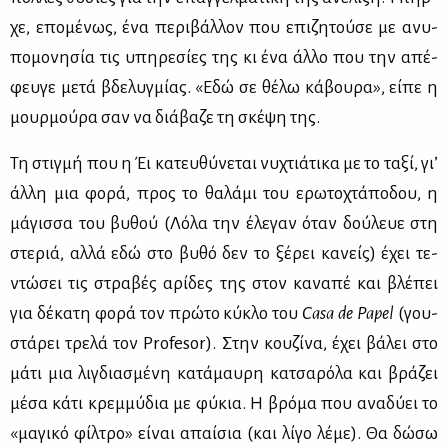
χε, επο­μέ­νως, ένα πε­ρι­βάλ­λον που επι­ζη­τού­σε με ανυ­
πο­μο­νη­σία τις υπη­ρε­σί­ες της κι ένα άλ­λο που την απέ­
φευ­γε με­τά βδε­λυγ­μί­ας. «Εδώ σε θέ­λω κά­βου­ρα», εί­πε η
μουρ­μού­ρα σαν να διά­βα­ζε τη σκέ­ψη της.
Τη στιγ­μή που η Έι κα­τευ­θύ­νε­ται νυ­χτιά­τι­κα με το τα­ξί, γι’
άλ­λη μια φο­ρά, προς το θα­λά­μι του ερω­το­χτά­πο­δου, η
μά­γισ­σα του βυ­θού (Λό­λα την έλε­γαν όταν δού­λευε στη
στε­ριά, αλ­λά εδώ στο βυ­θό δεν το ξέ­ρει κα­νείς) έχει τε­
ντώ­σει τις στρα­βές αρί­δες της στον κα­να­πέ και βλέ­πει
για δέ­κα­τη φο­ρά τον πρώ­το κύ­κλο του
Casa
de
Papel
(γου­
στά­ρει τρε­λά τον Profesor). Στην κου­ζί­να, έχει βά­λει στο
μά­τι μια λι­γδια­σμέ­νη κα­τά­μαυ­ρη κα­τσα­ρό­λα και βρά­ζει
μέ­σα κά­τι κρεμ­μύ­δια με φύ­κια. Η βρό­μα που ανα­δύ­ει το
«μα­γι­κό φίλ­τρο» εί­ναι απαί­σια (και λί­γο λέ­με). Θα δώ­σω