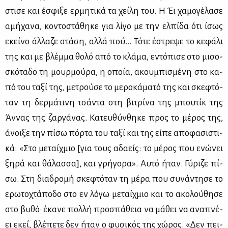
στι­σε και έσφι­ξε ερ­μη­τι­κά τα χεί­λη του. Η Έι χα­μο­γέ­λα­σε
αμή­χα­να, κο­ντο­στά­θη­κε για λί­γο με την ελ­πί­δα ότι ίσως
εκεί­νο άλ­λα­ζε στά­ση, αλ­λά πού... Τό­τε έστρε­ψε το κε­φά­λι
της και με βλέμ­μα θο­λό από το κλά­μα, εντό­πι­σε στο μι­σο­
σκό­τα­δο τη μουρ­μού­ρα, η οποία, ακου­μπι­σμέ­νη στο κα­
πό του τα­ξί της, με­τρού­σε το με­ρο­κά­μα­τό της και σκε­φτό­
ταν τη δερ­μά­τι­νη τσά­ντα στη βι­τρί­να της μπου­τίκ της
Άν­νας της ζαρ­γά­νας. Κα­τευ­θύν­θη­κε προς το μέ­ρος της,
άνοι­ξε την πί­σω πόρ­τα του τα­ξί και της εί­πε απο­φα­σι­στι­
κά: «Στο με­ταίχ­μιο [για τους αδα­είς: το μέ­ρος που ενώ­νει
ξη­ρά και θά­λασ­σα], και γρή­γο­ρα». Αυ­τό ήταν. Γύ­ρι­ζε πί­
σω. Στη δια­δρο­μή σκε­φτό­ταν τη μέ­ρα που συ­νά­ντη­σε το
ερω­το­χτά­πο­δο στο εν λό­γω με­ταίχ­μιο και το ακο­λού­θη­σε
στο βυ­θό· έκα­νε πολ­λή προ­σπά­θεια να μά­θει να ανα­πνέ­
ει εκεί, βλέ­πε­τε δεν ήταν ο φυ­σι­κός της χώ­ρος. «Δεν πει­