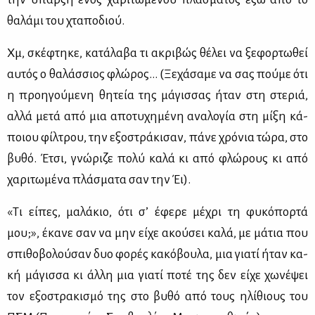
θα­λά­μι του χτα­πο­διού.
Χμ, σκέ­φτη­κε, κα­τά­λα­βα τι ακρι­βώς θέ­λει να ξε­φορ­τω­θεί
αυ­τός ο θα­λάσ­σιος φλώ­ρος… (Ξε­χά­σα­με να σας πού­με ότι
η προη­γού­με­νη θη­τεία της μά­γισ­σας ήταν στη στε­ριά,
αλ­λά με­τά από μια απο­τυ­χη­μέ­νη ανα­λο­γία στη μί­ξη κά­
ποιου φίλ­τρου, την εξο­στρά­κι­σαν, πά­νε χρό­νια τώ­ρα, στο
βυ­θό. Έτσι, γνώ­ρι­ζε πο­λύ κα­λά κι από φλώ­ρους κι από
χα­ρι­τω­μέ­να πλά­σμα­τα σαν την Έι).
«Τι εί­πες, μα­λά­κιο, ότι σ’ έφε­ρε μέ­χρι τη φυ­κό­πορ­τά
μου;», έκα­νε σαν να μην εί­χε ακού­σει κα­λά, με μά­τια που
σπι­θο­βο­λού­σαν δυο φο­ρές κα­κό­βου­λα, μια για­τί ήταν κα­
κή μά­γισ­σα κι άλ­λη μια για­τί πο­τέ της δεν εί­χε χω­νέ­ψει
τον εξο­στρα­κι­σμό της στο βυ­θό από τους ηλί­θιους του