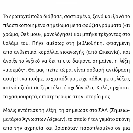
————
Το ερω­το­χτά­πο­δο διά­βα­σε, σα­στι­σμέ­νο, ξα­νά και ξα­νά το
πλα­στι­κο­ποι­η­μέ­νο ση­μεί­ω­μα με τα φού­ξια γράμ­μα­τα («τι
χρώ­μα, Θεέ μου», μο­νο­λό­γη­σε) και μπή­κε τρέ­χο­ντας στο
θα­λά­μι του. Πή­γε αμέ­σως στη βι­βλιο­θή­κη, φτιαγ­μέ­νη
από αν­θε­κτι­κά κο­ράλ­λια ει­σα­γω­γής (από Ωκε­α­νία), και
άνοι­ξε το λε­ξι­κό να δει τι στο δαί­μο­να ση­μαί­νει η λέ­ξη
«μι­σε­μός». Θα μας πεί­τε τώ­ρα, εί­ναι σο­βα­ρή αντί­δρα­ση
αυ­τή; Τι να πού­με, το χτα­πό­δι μας εί­χε πά­θος με τις λέ­ξεις
και νό­μι­ζε ότι τις ξέ­ρει όλες ή σχε­δόν όλες. Κα­λά, αρ­χί­σα­τε
τα χα­σμου­ρη­τά, επι­στρέ­φου­με στην ιστο­ρία μας.
Μό­λις εντό­πι­σε τη λέ­ξη, τη ση­μεί­ω­σε στο ΣΑΛ (Ση­μειω­
μα­τά­ριο Άγνω­στων Λέ­ξε­ων), το οποίο ήταν γε­μά­το σκό­νη
από την αχρη­σία και βρι­σκό­ταν πα­ρο­πλι­σμέ­νο σε μια