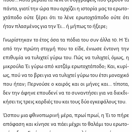
πά­ντα, για­τί την ώρα που αρ­χί­ζει η ιστο­ρία μας το ερω­το­
χτά­πο­δο ού­τε ξέ­ρει ότι το λέ­νε ερω­το­χτά­πο­δο ού­τε ότι
ήταν πλα­σμέ­νος για την Έι… ή μή­πως το ήξε­ρε;
Γνω­ρί­στη­καν το έτος όσα τα πό­δια του συν άλ­λα 10. Η Έι
από την πρώ­τη στιγ­μή που το εί­δε, ένιω­σε έντο­νη την
επι­θυ­μία να τυ­λι­χτεί γύ­ρω του. Πώς να τυ­λι­χτεί, όμως, η
μι­κρού­λα Έι γύ­ρω από κο­τζάμ ερω­το­χτά­πο­δο; Και, κυ­ρί­
ως, πού να το βρει για να τυ­λι­χτεί γύ­ρω του έτσι μο­να­χι­κό
που ήταν; Περ­νού­σε ο και­ρός και οι μή­νες και… τί­πο­τα,
δεν την άφη­νε επου­δε­νί να το συ­να­ντή­σει για να διεκ­δι­
κή­σει τις τρεις καρ­διές του και τους δύο εγκε­φά­λους του.
Ώσπου μια φθι­νο­πω­ρι­νή μέ­ρα, πρωί πρωί, η Έι το πή­ρε
από­φα­ση και κί­νη­σε να πά­ει μέ­χρι το θα­λά­μι του ερω­το­