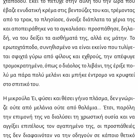
χτά­πο­δου. Εκεί το πέ­τυ­χε στην αυ­λή του την ώρα που
έβα­ζε ενυ­δα­τι­κή κρέ­μα στις βε­ντού­ζες του και, τρέ­μο­ντας
από το τρακ, το πλη­σί­α­σε, άνοι­ξε διά­πλα­τα τα χέ­ρια της
και απο­πει­ρά­θη­κε να το αγκα­λιά­σει· προ­σπά­θη­σε, δη­λα­
δή, να του δεί­ξει τα αι­σθή­μα­τά της, αλ­λά εις μά­την. Το
ερω­το­χτά­πο­δο, συ­νη­θι­σμέ­νο να εί­ναι εκεί­νο που τυ­λί­γε­
ται σφι­χτά γύ­ρω από φί­λους και εχθρούς, την απέ­φυ­γε
τρο­μο­κρα­τη­μέ­νο, όπως ο διά­ο­λος το λι­βά­νι, της έρι­ξε πο­
λύ μα πά­ρα πο­λύ με­λά­νι και μπή­κε έντρο­μο να κρυ­φτεί
στο σπι­τι­κό του.
Η μι­κρού­λα Έι, φύ­σει και θέ­σει γή­ι­νο πλά­σμα, δεν γνώ­ρι­
ζε ού­τε από με­λά­νια ού­τε από θα­λά­μια… Έτσι, πα­ρό­λη
την επι­μο­νή της να δια­λύ­σει τη χρω­στι­κή ου­σία και να
αγ­γί­ξει επι­τέ­λους τον αγα­πη­μέ­νο της, οι προ­σπά­θειές
της δεν δια­φαι­νό­ταν να την οδη­γούν σε κά­ποιο θε­τι­κό