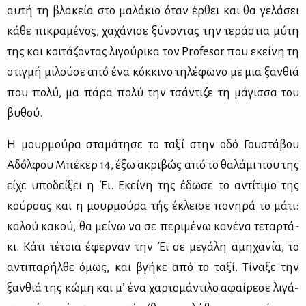
αυ­τή τη βλα­κεία στο μα­λά­κιο όταν έρ­θει και θα γε­λά­σει
κά­θε πι­κρα­μέ­νος, χα­χά­νι­σε ξύ­νο­ντας την τε­ρά­στια μύ­τη
της και κοι­τά­ζο­ντας λι­γού­ρι­κα τον Profesor που εκεί­νη τη
στιγ­μή μι­λού­σε από ένα κόκ­κι­νο τη­λέ­φω­νο με μια ξαν­θιά
που πο­λύ, μα πά­ρα πο­λύ την τσά­ντι­ζε τη μά­γισ­σα του
βυ­θού.
Η μουρ­μού­ρα στα­μά­τη­σε το τα­ξί στην οδό Γου­στά­βου
Αδόλ­φου Μπέ­κερ 14, έξω ακρι­βώς από το θα­λά­μι που της
εί­χε υπο­δεί­ξει η Έι. Εκεί­νη της έδω­σε το αντί­τι­μο της
κούρ­σας και η μουρ­μού­ρα τής έκλει­σε πο­νη­ρά το μά­τι:
κα­λού κα­κού, θα μεί­νω να σε πε­ρι­μέ­νω κα­νέ­να τε­ταρ­τά­
κι. Κά­τι τέ­τοια έφερ­ναν την Έι σε με­γά­λη αμη­χα­νία, το
αντι­πα­ρήλ­θε όμως, και βγή­κε από το τα­ξί. Τί­να­ξε την
ξαν­θιά της κώ­μη και μ’ ένα χαρ­το­μά­ντι­λο αφαί­ρε­σε λι­γά­