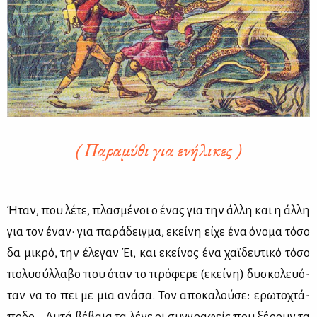
( Παραμύθι για ενήλικες )
Ήταν, που λέ­τε, πλα­σμέ­νοι ο ένας για την άλ­λη και η άλ­λη
για τον έναν· για πα­ρά­δειγ­μα, εκεί­νη εί­χε ένα όνο­μα τό­σο
δα μι­κρό, την έλε­γαν Έι, και εκεί­νος ένα χαϊ­δευ­τι­κό τό­σο
πο­λυ­σύλ­λα­βο που όταν το πρό­φε­ρε (εκεί­νη) δυ­σκο­λευό­
ταν να το πει με μια ανά­σα. Τον απο­κα­λού­σε: ερω­το­χτά­
πο­δο... Αυ­τά βέ­βαια τα λέ­νε οι συγ­γρα­φείς που ξέ­ρουν τα