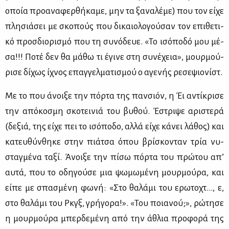
οποία προ­α­να­φερ­θή­κα­με, μην τα ξα­να­λέ­με) που τον εί­χε
πλη­σιά­σει με σκο­πούς που δι­καιο­λο­γού­σαν τον επι­θε­τι­
κό προσ­διο­ρι­σμό που τη συ­νό­δευε. «Το ισό­πο­δό μου μέ­
σα!!! Πο­τέ δεν θα μά­θω τι έγι­νε στη συ­νέ­χεια», μουρ­μού­
ρι­σε δί­χως ίχνος επαγ­γελ­μα­τι­σμού ο αγε­νής ρε­σε­ψιο­νίστ.
Με το που άνοι­ξε την πόρ­τα της παν­σιόν, η Έι αντί­κρι­σε
την από­κο­σμη σκο­τει­νιά του βυ­θού. Έστρι­ψε αρι­στε­ρά
(δε­ξιά, της εί­χε πει το ισό­πο­δο, αλ­λά εί­χε κά­νει λά­θος) και
κα­τευ­θύν­θη­κε στην πιά­τσα όπου βρί­σκο­νταν τρία νυ­
σταγ­μέ­να τα­ξί. Άνοι­ξε την πί­σω πόρ­τα του πρώ­του απ’
αυ­τά, που το οδη­γού­σε μια ψω­μω­μέ­νη μουρ­μού­ρα, και
εί­πε με σπα­σμέ­νη φω­νή: «Στο θα­λά­μι του ερω­το­χτ…, ε,
στο θα­λά­μι του Ρκγξ, γρή­γο­ρα!». «Του ποια­νού;», ρώ­τη­σε
η μουρ­μού­ρα μπερ­δε­μέ­νη από την άθλια προ­φο­ρά της