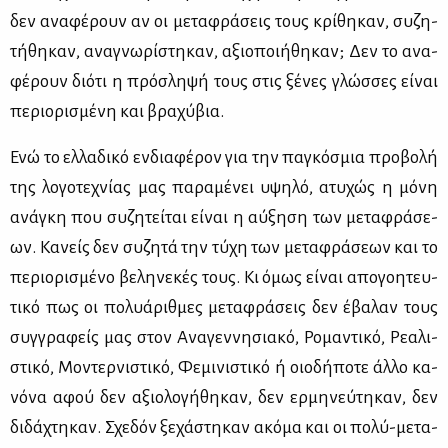
δεν ανα­φέ­ρουν αν οι με­τα­φρά­σεις τους κρί­θη­καν, συ­ζη­
τή­θη­καν, ανα­γνω­ρί­στη­καν, αξιο­ποι­ή­θη­καν; Δεν το ανα­
φέ­ρουν διό­τι η πρό­σλη­ψή τους στις ξέ­νες γλώσ­σες εί­ναι
πε­ριο­ρι­σμέ­νη και βρα­χύ­βια.
Ενώ το ελ­λα­δι­κό εν­δια­φέ­ρον για την πα­γκό­σμια προ­βο­λή
της λο­γο­τε­χνί­ας μας πα­ρα­μέ­νει υψη­λό, ατυ­χώς η μό­νη
ανά­γκη που συ­ζη­τεί­ται εί­ναι η αύ­ξη­ση των με­τα­φρά­σε­
ων. Κα­νείς δεν συ­ζη­τά την τύ­χη των με­τα­φρά­σε­ων και το
πε­ριο­ρι­σμέ­νο βε­λη­νε­κές τους. Κι όμως εί­ναι απο­γοη­τευ­
τι­κό πως οι πο­λυά­ριθ­μες με­τα­φρά­σεις δεν έβα­λαν τους
συγ­γρα­φείς μας στον Ανα­γεν­νη­σια­κό, Ρο­μα­ντι­κό, Ρε­α­λι­
στι­κό, Μο­ντερ­νι­στι­κό, Φε­μι­νι­στι­κό ή οιο­δή­πο­τε άλ­λο κα­
νό­να αφού δεν αξιο­λο­γή­θη­καν, δεν ερ­μη­νεύ­τη­καν, δεν
δι­δά­χτη­καν. Σχε­δόν ξε­χά­στη­καν ακό­μα και οι πο­λύ-με­τα­