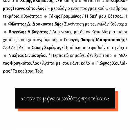
λά­νου
Χά­ρης Βλα­βια­νός
/ Ο Βού­δας στο ΜcDonald's
Χα­ρά­λα­
μπος Γιαν­να­κό­που­λος
/ Ημε­ρο­λό­γιο ενός πραγ­μα­τι­κού Οκτω­βρί­ου:
τεκ­μή­ρια αθω­ό­τη­τας
Τά­κης Γραμ­μέ­νος
/ Η δι­κή μου Έδεσ­σα, ΙΙ
Φί­λιπ­πος Δ. Δρα­κο­ντα­ει­δής
/ Συ­νά­ντη­ση με τον Μι­λάν Κού­ντε­ρα
Βαγ­γέ­λης Λι­βιε­ρά­τος
/ Δυο γε­νιές με­τά τον Κα­πο­δί­στρια: ποιοι
χάρ­τες, ποια χαρ­το­γρά­φη­ση;
Γιώρ­γος-Ίκα­ρος Μπα­μπα­σά­κης
/
Άκι! Άκι! Άκι!
Σά­κης Σε­ρέ­φας
/ Παι­δά­κια που φο­βού­νται τη νύ­χτα
Νι­κή­τας Σι­νιό­σο­γλου
/ Περ­πα­τώ ση­μαί­νει δεν έχω τό­πο
Μίλ­
τος Φρα­γκό­που­λος
/ Αγά­πα με, σου κά­νει κα­λό
Γιώρ­γος Χου­λιά­
ρας
/ Τα κο­ρί­τσια: Τρία
αυτόν το μήνα οι εκδότες προτείνουν: