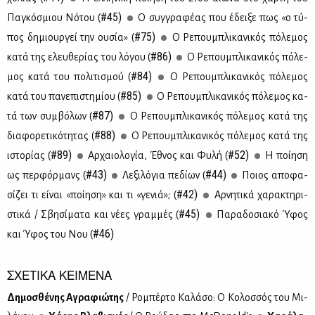
#45)
Πα­γκό­σμιου Νό­του (
Ο συγ­γρα­φέ­ας που έδει­ξε πως «ο τύ­
#75)
πος δη­μιουρ­γεί την ου­σία» (
Ο Ρε­που­μπλι­κα­νι­κός πό­λε­μος
#86)
κα­τά της ελευ­θε­ρί­ας του λό­γου (
Ο Ρε­που­μπλι­κα­νι­κός πό­λε­
#84)
μος κα­τά του πο­λι­τι­σμού (
Ο Ρε­που­μπλι­κα­νι­κός πό­λε­μος
#85)
κα­τά του πα­νε­πι­στη­μί­ου (
Ο Ρε­που­μπλι­κα­νι­κός πό­λε­μος κα­
#87)
τά των συμ­βό­λων (
Ο Ρε­που­μπλι­κα­νι­κός πό­λε­μος κα­τά της
#88)
δια­φο­ρε­τι­κό­τη­τας (
Ο Ρε­που­μπλι­κα­νι­κός πό­λε­μος κα­τά της
#89)
#52)
ιστο­ρί­ας (
Αρ­χαιο­λο­γία, Έθνος και Φυ­λή (
H ποί­η­ση
#43)
#44)
ως περ­φόρ­μανς (
Λε­ξι­λό­για πε­δί­ων (
Ποιος απο­φα­
#42)
σί­ζει τι εί­ναι «ποί­η­ση» και τι «γε­νιά»; (
Aρ­νη­τι­κά χα­ρα­κτη­ρι­
#45)
στι­κά / Σβη­σί­μα­τα και νέ­ες γραμ­μές (
Πα­ρα­δο­σια­κό Ύφος
#46)
και Ύφος του Νου (
ΣΧΕΤΙΚΑ ΚΕΙΜΕΝΑ
Δη­μο­σθέ­νης Αγρα­φιώ­της
/ Ρο­μπέρ­το Κα­λά­σο: Ο Κο­λοσ­σός του Μι­