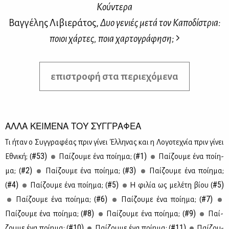
Κούντερα
Βαγγέλης Λιβιεράτος,
Δυο γενιές μετά τον Καποδίστρια:
ποιοι χάρτες, ποια χαρτογράφηση;
επιστροφή στα περιεχόμενα
ΑΛΛΑ ΚΕΙΜΕΝΑ ΤΟΥ ΣΥΓΓΡΑΦΕΑ
Τι ήταν ο Συγ­γρα­φέ­ας πριν γί­νει Έλ­λη­νας και η Λο­γο­τε­χνία πριν γί­νει
#53)
#1)
Εθνι­κή; (
Παί­ζου­με ένα ποί­η­μα; (
Παί­ζου­με ένα ποί­η­
#2)
#3)
μα; (
Παί­ζου­με ένα ποί­η­μα; (
Παί­ζου­με ένα ποί­η­μα;
#4)
#5)
#5)
(
Παί­ζου­με ένα ποί­η­μα; (
H φι­λία ως με­λέ­τη βί­ου (
#6)
#7)
Παί­ζου­με ένα ποί­η­μα; (
Παί­ζου­με ένα ποί­η­μα; (
#8)
#9)
Παί­ζου­με ένα ποί­η­μα; (
Παί­ζου­με ένα ποί­η­μα; (
Παί­
#10)
#11)
ζου­με ένα ποί­η­μα; (
Παί­ζου­με ένα ποί­η­μα; (
Παί­ζου­