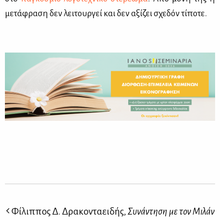
με­τά­φρα­ση δεν λει­τουρ­γεί και δεν αξί­ζει σχε­δόν τί­πο­τε.
Φίλιππος Δ. Δρακονταειδής,
Συνάντηση με τον Μιλάν