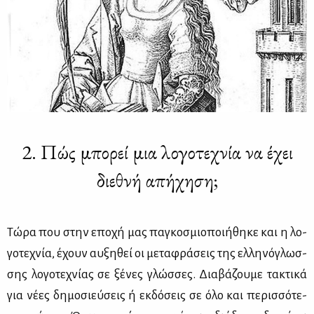
2. Πώς μπορεί μια λογοτεχνία να έχει
διεθνή απήχηση;
Τώ­ρα που στην επο­χή μας πα­γκο­σμιο­ποι­ή­θη­κε και η λο­
γο­τε­χνία, έχουν αυ­ξη­θεί οι με­τα­φρά­σεις της ελ­λη­νό­γλωσ­
σης λο­γο­τε­χνί­ας σε ξέ­νες γλώσ­σες. Δια­βά­ζου­με τα­κτι­κά
για νέ­ες δη­μο­σιεύ­σεις ή εκ­δό­σεις σε όλο και πε­ρισ­σό­τε­