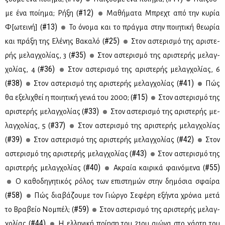
#12)
με ένα ποί­η­μα; Ρή­ξη (
Μα­θή­μα­τα Μπρε­χτ από την κυ­ρία
#13)
Φ[ωτει­νή] (
Το όνο­μα και το πράγ­μα στην ποι­η­τι­κή θε­ω­ρία
#25)
και πρά­ξη της Ελέ­νης Βα­κα­λό (
Στον αστε­ρι­σμό της αρι­στε­
#35)
ρής με­λαγ­χο­λί­ας, 3 (
Στον αστε­ρι­σμό της αρι­στε­ρής με­λαγ­
#36)
χο­λί­ας, 4 (
Στον αστε­ρι­σμό της αρι­στε­ρής με­λαγ­χο­λί­ας, 6
#38)
#41)
(
Στον αστε­ρι­σμό της αρι­στε­ρής με­λαγ­χο­λί­ας (
Πώς
#15)
θα εξε­λι­χθεί η ποι­η­τι­κή γε­νιά του 2000; (
Στον αστε­ρι­σμό της
#33)
αρι­στε­ρής με­λαγ­χο­λί­ας (
Στον αστε­ρι­σμό της αρι­στε­ρής με­
#37)
λαγ­χο­λί­ας, 5 (
Στον αστε­ρι­σμό της αρι­στε­ρής με­λαγ­χο­λί­ας
#39)
#42)
(
Στον αστε­ρι­σμό της αρι­στε­ρής με­λαγ­χο­λί­ας (
Στον
#43)
αστε­ρι­σμό της αρι­στε­ρής με­λαγ­χο­λί­ας (
Στον αστε­ρι­σμό της
#40)
#55)
αρι­στε­ρής με­λαγ­χο­λί­ας (
Ακραία και­ρι­κά φαι­νό­με­να (
Ο κα­θο­δη­γη­τι­κός ρό­λος των επι­στη­μών στην δη­μό­σια σφαί­ρα
#58)
(
Πώς δια­βά­ζου­με τον Γιώρ­γο Σε­φέ­ρη εξή­ντα χρό­νια με­τά
#59)
το Βρα­βείο Νο­μπέλ; (
Στον αστε­ρι­σμό της αρι­στε­ρής με­λαγ­
#44)
χο­λί­ας (
Η ελ­λη­νι­κή ποί­η­ση του 21ου αιώ­να στο χάρ­τη του