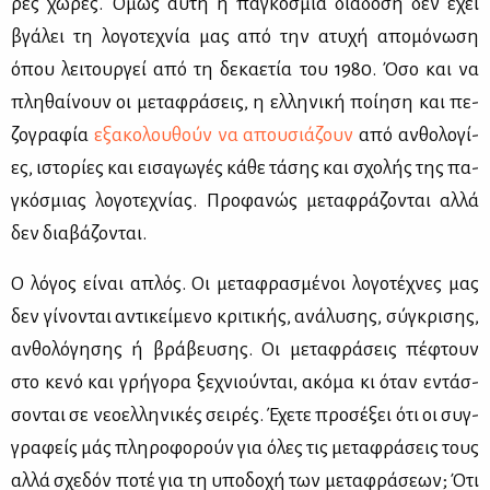
ρες χώ­ρες. Όμως αυ­τή η πα­γκό­σμια διά­δο­ση δεν έχει
βγά­λει τη λο­γο­τε­χνία μας από την ατυ­χή απο­μό­νω­ση
όπου λει­τουρ­γεί από τη δε­κα­ε­τία του 1980. Όσο και να
πλη­θαί­νουν οι με­τα­φρά­σεις, η ελ­λη­νι­κή ποί­η­ση και πε­
ζο­γρα­φία
εξα­κο­λου­θούν να απου­σιά­ζουν
από αν­θο­λο­γί­
ες, ιστο­ρί­ες και ει­σα­γω­γές κά­θε τά­σης και σχο­λής της πα­
γκό­σμιας λο­γο­τε­χνί­ας. Προ­φα­νώς με­τα­φρά­ζο­νται αλ­λά
δεν δια­βά­ζο­νται.
Ο λό­γος εί­ναι απλός. Οι με­τα­φρα­σμέ­νοι λο­γο­τέ­χνες μας
δεν γί­νο­νται αντι­κεί­με­νο κρι­τι­κής, ανά­λυ­σης, σύ­γκρι­σης,
αν­θο­λό­γη­σης ή βρά­βευ­σης. Οι με­τα­φρά­σεις πέ­φτουν
στο κε­νό και γρή­γο­ρα ξε­χνιού­νται, ακό­μα κι όταν εντάσ­
σο­νται σε νε­ο­ελ­λη­νι­κές σει­ρές. Έχε­τε προ­σέ­ξει ότι οι συγ­
γρα­φείς μάς πλη­ρο­φο­ρούν για όλες τις με­τα­φρά­σεις τους
αλ­λά σχε­δόν πο­τέ για τη υπο­δο­χή των με­τα­φρά­σε­ων; Ότι