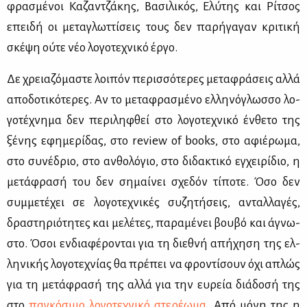
φρα­σμέ­νοι Κα­ζαν­τζά­κης, Βα­σι­λι­κός, Ελύ­της και Ρί­τσος
επει­δή οι με­τα­γλωτ­τί­σεις τους δεν πα­ρή­γα­γαν κρι­τι­κή
σκέ­ψη ού­τε νέο λο­γο­τε­χνι­κό έρ­γο.
Δε χρεια­ζό­μα­στε λοι­πόν πε­ρισ­σό­τε­ρες με­τα­φρά­σεις αλ­λά
απο­δο­τι­κό­τε­ρες. Αν το με­τα­φρα­σμέ­νο ελ­λη­νό­γλωσ­σο λο­
γο­τέ­χνη­μα δεν πε­ρι­λη­φθεί στο λο­γο­τε­χνι­κό έν­θε­το της
ξέ­νης εφη­με­ρί­δας, στο review of books, στο αφιέ­ρω­μα,
στο συ­νέ­δριο, στο αν­θο­λό­γιο, στο δι­δα­κτι­κό εγ­χει­ρί­διο, η
με­τά­φρα­σή του δεν ση­μαί­νει σχε­δόν τί­πο­τε. Όσο δεν
συμ­με­τέ­χει σε λο­γο­τε­χνι­κές συ­ζη­τή­σεις, ανταλ­λα­γές,
δρα­στη­ριό­τη­τες και με­λέ­τες, πα­ρα­μέ­νει βου­βό και άγνω­
στο. Όσοι εν­δια­φέ­ρο­νται για τη διε­θνή απή­χη­ση της ελ­
λη­νι­κής λο­γο­τε­χνί­ας θα πρέ­πει να φρο­ντί­σουν όχι απλώς
για τη με­τά­φρα­σή της αλ­λά για την ευ­ρεία διά­δο­σή της
στο
πα­γκό­σμιο λο­γο­τε­χνι­κό στε­ρέ­ω­μα
. Από μό­νη της η