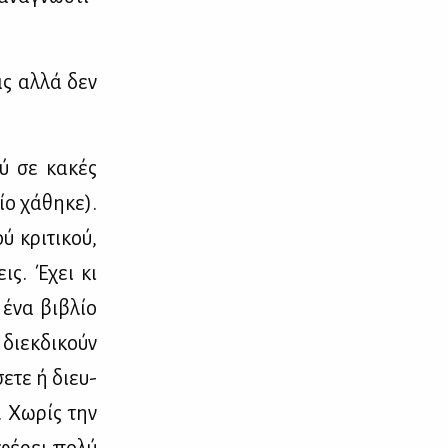
ς αλ­λά δεν
ού σε κα­κές
ίο χά­θη­κε).
 κρι­τι­κού,
εις. Έχει κι
 ένα βι­βλίο
διεκ­δι­κούν
σε­τε ή διευ­
. Χω­ρίς την