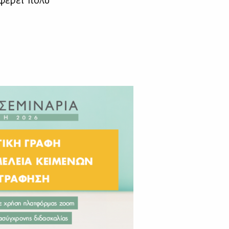
φέ­ρει πο­λύ