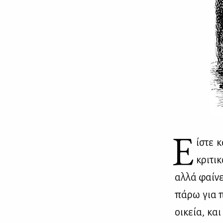
Ε
ίστε κ
κρι­τι
αλ­λά φαί­ν
πά­ρω για π
οι­κεία, κα