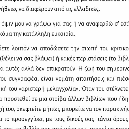
ή­θειες να δια­φέ­ρουν από τις ελ­λα­δι­κές.
όψιν μου να γρά­ψω για σας ή να ανα­φερ­θώ σ’ εσά
ό­μα την κα­τάλ­λη­λη ευ­και­ρία.
­τε λοι­πόν να απο­δώ­σε­τε την σιω­πή του κρι­τι­κ
(θέ­λει να σας βλά­ψει) ή κα­κές πε­ρι­στά­σεις (το βι­βλ
ι αυ­τές αλ­λά δεν επι­κρα­τούν. Η ζωή του ση­με­ρι­νού
υ συγ­γρα­φέα, εί­ναι γε­μά­τη απαι­τή­σεις και πιέ­σ
ι­κή του «αρι­στε­ρή με­λαγ­χο­λία». Όταν του στέλ­νε­τε
 προ­στε­θεί σε μια στοί­βα άλ­λων βι­βλί­ων που ήδη 
ή του, σκε­φτεί­τε μή­πως μπο­ρεί­τε να τον πα­ρα­κι­νή­
 να το προ­σεγ­γί­σει, με τους δι­κούς σας πά­ντα όρους