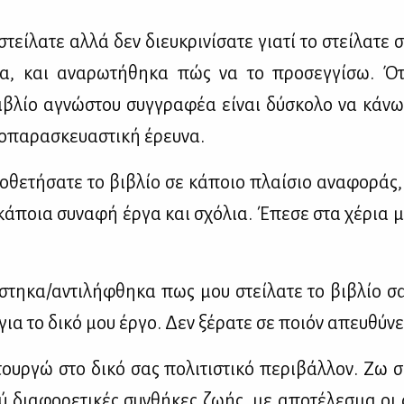
ί­λα­τε αλ­λά δεν διευ­κρι­νί­σα­τε για­τί το στεί­λα­τε σ
να, και ανα­ρω­τή­θη­κα πώς να το προ­σεγ­γί­σω. Ό
­βλίο αγνώ­στου συγ­γρα­φέα εί­ναι δύ­σκο­λο να κά­ν
­πα­ρα­σκευα­στι­κή έρευ­να.
θε­τή­σα­τε το βι­βλίο σε κά­ποιο πλαί­σιο ανα­φο­ράς, 
κά­ποια συ­να­φή έρ­γα και σχό­λια. Έπε­σε στα χέ­ρια μ
τη­κα/αντι­λή­φθη­κα πως μου στεί­λα­τε το βι­βλίο σ
για το δι­κό μου έρ­γο. Δεν ξέ­ρα­τε σε ποιόν απευ­θύ­νε
ουρ­γώ στο δι­κό σας πο­λι­τι­στι­κό πε­ρι­βάλ­λον. Ζω 
 δια­φο­ρε­τι­κές συν­θή­κες ζω­ής, με απο­τέ­λε­σμα οι