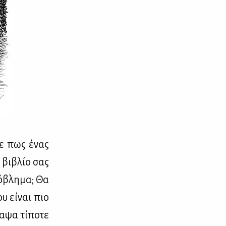
­τε πως ένας
ο βι­βλίο σας
ό­βλη­μα; Θα
υ εί­ναι πιο
­ψα τί­πο­τε