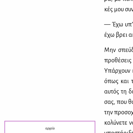
κές μου συ­ν
— Έχω υπ’ 
έχω βρει ακ
Μην σπεύ­δε
προ­θέ­σεις 
Υπάρ­χουν κ
όπως και το
αυ­τός τη δ
σας, που θα
την προ­σο­χ
κο­λύ­νε­τε
αρχείο