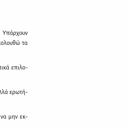
. Υπάρ­χουν
κο­λου­θώ τα
ι­κά επι­λο­
λ­λά ερω­τή­
ώ να μην εκ­