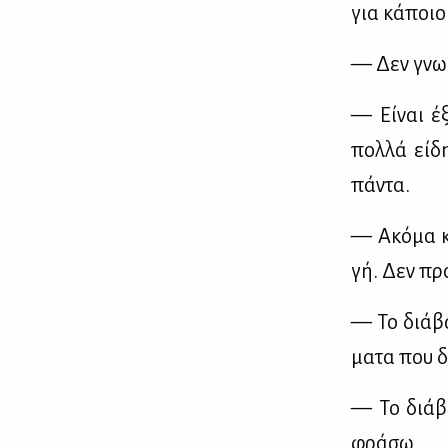
για κά­ποιο
— Δεν γνω­ρ
— Εί­ναι έ
πολ­λά εί­δ
πά­ντα.
— Ακό­μα κα
γή. Δεν προ
— Το διά­βα
μα­τα που δ
— Το διά­βα
φρά­σω.