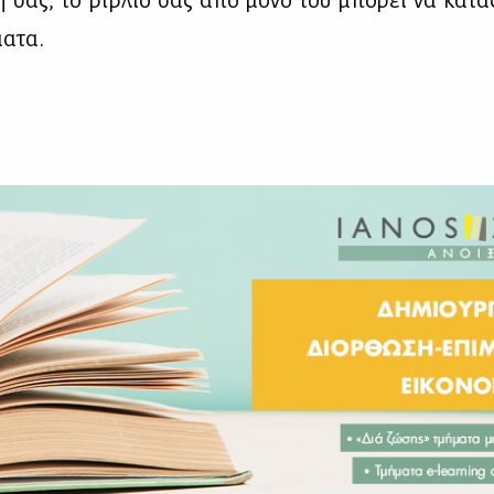
ξή σας, το βι­βλίο σας από μό­νο του μπο­ρεί να κα­τα­
α­τα.