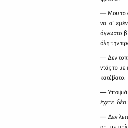
— Μου το στε
να σ’ εμέ­
άγνω­στο βι
όλη την προ
— Δεν το­πο­
ντάς το με 
κα­τέ­βα­το.
— Υπο­ψιά­σ
έχε­τε ιδέα 
— Δεν λει­τ
ρα, με πο­λύ