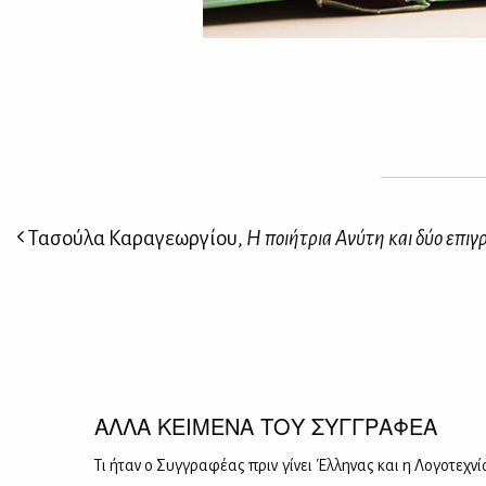
Τασούλα Καραγεωργίου,
Η ποιήτρια Ανύτη και δύο επιγρ
ΑΛΛΑ ΚΕΙΜΕΝΑ ΤΟΥ ΣΥΓΓΡΑΦΕΑ
Τι ήταν ο Συγ­γρα­φέ­ας πριν γί­νει Έλ­λη­νας και η Λο­γο­τε­χνία 