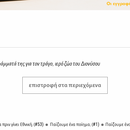
άμματά της για τον τράγο, ιερό ζώο του Διονύσου
επιστροφή στα περιεχόμενα
#53)
#1)
πριν γί­νει Εθνι­κή; (
Παί­ζου­με ένα ποί­η­μα; (
Παί­ζου­με ένα