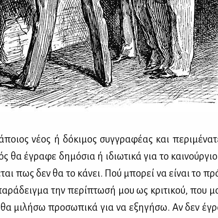
ά­ποιος νέ­ος ή δό­κι­μος συγ­γρα­φέ­ας και πε­ρι­μέ­να
­κός θα έγρα­φε δη­μό­σια ή ιδιω­τι­κά για το και­νούρ­γι
ε­ται πως δεν θα το κά­νει. Πού μπο­ρεί να εί­ναι το πρ
α­ρά­δειγ­μα την πε­ρί­πτω­σή μου ως κρι­τι­κού, που μο
ι θα μι­λή­σω προ­σω­πι­κά για να εξη­γή­σω. Αν δεν έγρα