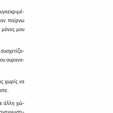
υ­γκε­κρι­μέ­
ταν παίρ­νω
ω μό­νος μου
συ­σχε­τί­ζο­
ου ου­ρα­νο­
ας χω­ρίς να
­στε.
σε άλ­λη χώ­
 ανα­γνω­στι­