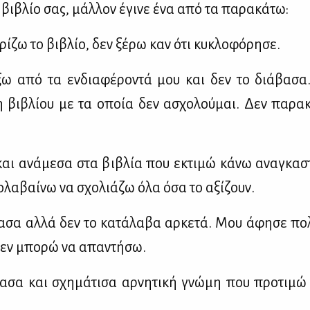
 βι­βλίο σας, μάλ­λον έγι­νε ένα από τα πα­ρα­κά­τω:
ί­ζω το βι­βλίο, δεν ξέ­ρω καν ότι κυ­κλο­φό­ρη­σε.
ξω από τα εν­δια­φέ­ρο­ντά μου και δεν το διά­βα­σα
η βι­βλί­ου με τα οποία δεν ασχο­λού­μαι. Δεν πα­ρα­
ι ανά­με­σα στα βι­βλία που εκτι­μώ κά­νω ανα­γκα­στ
­λα­βαί­νω να σχο­λιά­ζω όλα όσα το αξί­ζουν.
­σα αλ­λά δεν το κα­τά­λα­βα αρ­κε­τά. Μου άφη­σε πο
εν μπο­ρώ να απα­ντή­σω.
­σα και σχη­μά­τι­σα αρ­νη­τι­κή γνώ­μη που προ­τι­μ