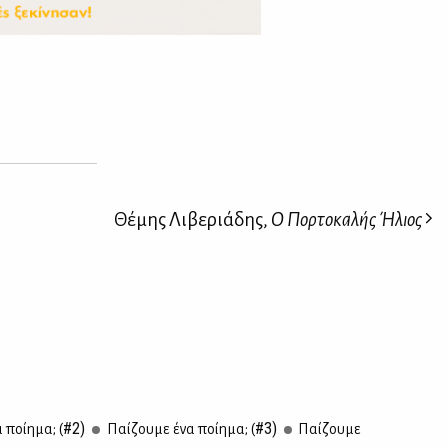
Θέμης Λιβεριάδης,
Ο Πορτοκαλής Ήλιος
#2)
#3)
 ποί­η­μα; (
Παί­ζου­με ένα ποί­η­μα; (
Παί­ζου­με