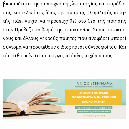
βιω­σι­μό­τη­τα της συ­ντε­χνια­κής λει­τουρ­γί­ας και πα­ρά­δο­
σης, και τε­λι­κά της ίδιας της ποί­η­σης. Ο ομι­λη­τής ποι­η­
τής πά­ει νύ­χτα να προ­σευ­χη­θεί στο θεό της ποί­η­σης
στην Πρέ­βε­ζα, το βω­μό της αυ­το­κτο­νί­ας. Στους αυ­το­κτό­
νους και άλ­λους νε­κρούς ποι­η­τές που ανα­φέ­ρει μπο­ρεί
σύ­ντο­μα να προ­στε­θούν ο ίδιος και οι σύ­ντρο­φοί του. Και
τό­τε τι θα μεί­νει από τα έρ­γα, τα όπλα, τα χέ­ρια τους;