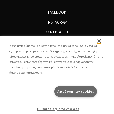
FACEBOOK
INSTAGRAM
ΣΥΝΕΡΓΑΣΊΕΣ
ΔΙΑΦΗΜΙΣΗ
Χρησιμοποιούμε cookies ώστε η τοποθεσία μας να λειτουργεί σωστά, να
ΕΠΙΚΟΙΝΩΝΙΑ
εξατομικεύουμε περιεχόμενο και διαφημίσεις, να παρέχουμε λειτουργίες
μέσων κοινωνικής δικτύωσης και να αναλύουμε την κυκλοφορία μας. Επίσης,
ΣΥΝΤΕΛΕΣΤΕΣ
κοινοποιούμε πληροφορίες σχετικά με την από μέρους σας χρήση της
τοποθεσίας μας στους συνεργάτες μέσων κοινωνικής δικτύωσης,
ΤΑΥΤΟΤΗΤΑ
διαφημίσεων και ανάλυσης.
ΠΡΟΣΩΠΙΚΆ ΔΕΔΟΜΈΝΑ
ΟΡΟΙ ΧΡΗΣΗΣ
Αποδοχή των cookies
pencilcase.gr
Ρυθμίσεις για τα cookies