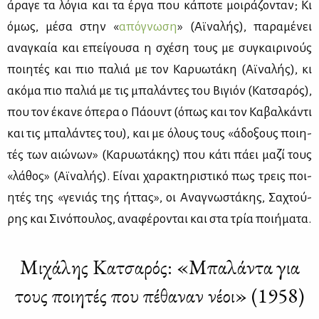
άρα­γε τα λό­για και τα έρ­γα που κά­πο­τε μοι­ρά­ζο­νταν; Κι
όμως, μέ­σα στην «
από­γνω­ση
» (Αϊ­να­λής), πα­ρα­μέ­νει
ανα­γκαία και επεί­γου­σα η σχέ­ση τους με συ­γκαι­ρι­νούς
ποι­η­τές και πιο πα­λιά με τον Κα­ρυω­τά­κη (Αϊ­να­λής), κι
ακό­μα πιο πα­λιά με τις μπα­λά­ντες του Βι­γιόν (Κα­τσα­ρός),
που τον έκα­νε όπε­ρα ο Πά­ουντ (όπως και τον Κα­βαλ­κά­ντι
και τις μπα­λά­ντες του), και με όλους τους «άδο­ξους ποι­η­
τές των αιώ­νων» (Κα­ρυω­τά­κης) που κά­τι πά­ει μα­ζί τους
«λά­θος» (Αϊ­να­λής). Εί­ναι χα­ρα­κτη­ρι­στι­κό πως τρεις ποι­
η­τές της «γε­νιάς της ήτ­τας», οι Ανα­γνω­στά­κης, Σα­χτού­
ρης και Σι­νό­που­λος, ανα­φέ­ρο­νται και στα τρία ποι­ή­μα­τα.
Μιχάλης Κατσαρός: «Μπαλάντα για
τους ποιητές που πέθαναν νέοι» (1958)