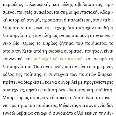
πε­ριό­δους φι­λο­σο­φι­κής και άλ­λης αβε­βαιό­τη­τας, ορι­
σμέ­νοι ποι­η­τές ανα­φέ­ρο­νται σε μια φα­ντα­σια­κή, Αδα­μι­
κή ιστο­ρι­κή στιγ­μή, πρό­σφα­τη ή πα­λαιό­τε­ρη, όταν τα δι­
λήμ­μα­τα για το ρό­λο της τέ­χνης δεν υπήρ­χαν επει­δή η
λει­τουρ­γία της ήταν πλή­ρως εν­σω­μα­τω­μέ­νη στον κοι­νω­
νι­κό βίο. Όμως το κυ­ρί­ως ζή­τη­μα του ποι­ή­μα­τος, το
οποίο το­νί­ζε­ται από τη σω­ρεία ονο­μά­των ποι­η­τών, εί­ναι
κοι­νω­νι­κό, και
με­λαγ­χο­λι­κά κα­τα­φα­τι­κό
, και αφο­ρά τη
λει­τουρ­γία του. Όσο ανε­νερ­γός και αν εί­ναι ο ση­με­ρι­νός
ρό­λος της ποί­η­σης, η συ­ντε­χνία των ποι­η­τών διαρ­κεί,
πρέ­πει να διαρ­κέ­σει, και να συ­νο­μι­λεί με προ­γε­νέ­στε­ρες
συ­ντε­χνί­ες, αφού η ποί­η­ση δεν εί­ναι ατο­μι­κή υπό­θε­ση.
Μπο­ρεί όμως σή­με­ρα να διαρ­κέ­σει; Αυ­τό εί­ναι το ενα­γώ­
νιο ερώ­τη­μα του ποι­ή­μα­τος. Μι­λώ­ντας για συ­ντε­χνία δεν
εν­νοώ βε­βαί­ως σι­νά­φι ή συν­δι­κά­το αλ­λά εκεί­νη την έν­