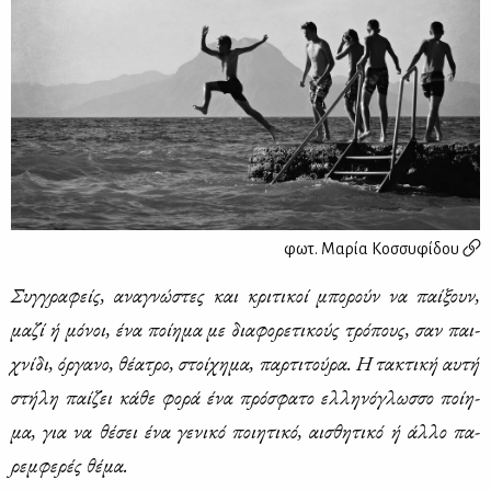
φωτ.
Μαρία Κοσσυφίδου
Συγ­γρα­φείς, ανα­γνώ­στες και κρι­τι­κοί μπο­ρούν να παί­ξουν,
μα­ζί ή μό­νοι, ένα ποί­η­μα με δια­φο­ρε­τι­κούς τρό­πους, σαν παι­
χνί­δι, όρ­γα­νο, θέ­α­τρο, στοί­χη­μα, παρ­τι­τού­ρα. Η τα­κτι­κή αυ­τή
στή­λη παί­ζει κά­θε φο­ρά ένα πρό­σφα­το ελ­λη­νό­γλωσ­σο ποί­η­
μα, για να θέ­σει ένα γε­νι­κό ποι­η­τι­κό, αι­σθη­τι­κό ή άλ­λο πα­
ρεμ­φε­ρές θέ­μα.