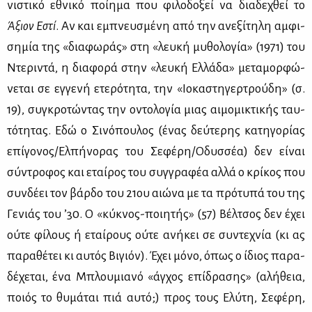
νι­στι­κό εθνι­κό ποί­η­μα που φι­λο­δο­ξεί να δια­δε­χθεί το
Άξιον Εστί
. Αν και εμπνευ­σμέ­νη από την ανε­ξί­τη­λη αμ­φι­
ση­μία της «δια­φω­ράς» στη «λευ­κή μυ­θο­λο­γία» (1971) του
Ντε­ρι­ντά, η δια­φο­ρά στην «λευ­κή Ελ­λά­δα» με­τα­μορ­φώ­
νε­ται σε εγ­γε­νή ετε­ρό­τη­τα, την «Ιο­κα­στη­γερ­τρού­δη» (σ.
19), συ­γκρο­τώ­ντας την οντο­λο­γία μιας αι­μο­μι­κτι­κής ταυ­
τό­τη­τας. Εδώ ο Σι­νό­που­λος (ένας δεύ­τε­ρης κα­τη­γο­ρί­ας
επί­γο­νος/Ελ­πή­νο­ρας του Σε­φέ­ρη/Οδυσ­σέα) δεν εί­ναι
σύ­ντρο­φος και εταί­ρος του συγ­γρα­φέα αλ­λά ο κρί­κος που
συν­δέ­ει τον βάρ­δο του 21ου αιώ­να με τα πρό­τυ­πά του της
Γε­νιάς του ’30. Ο «κύ­κνος-ποι­η­τής» (57) Βέλ­τσος δεν έχει
ού­τε φί­λους ή εταί­ρους ού­τε ανή­κει σε συ­ντε­χνία (κι ας
πα­ρα­θέ­τει κι αυ­τός Βι­γιόν). Έχει μό­νο, όπως ο ίδιος πα­ρα­
δέ­χε­ται, ένα Μπλου­μια­νό «άγ­χος επί­δρα­σης» (αλή­θεια,
ποιός το θυ­μά­ται πιά αυ­τό;) προς τους Ελύ­τη, Σε­φέ­ρη,