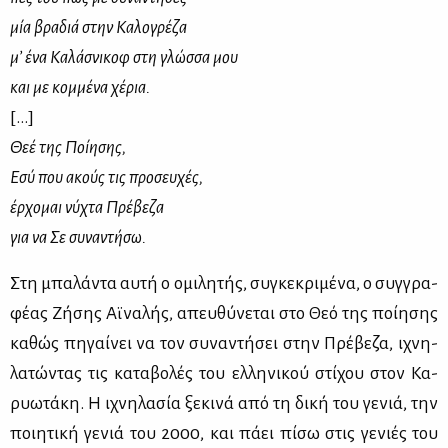
μία βραδιά στην Καλογρέζα
μ’ ένα Καλάσνικοφ στη γλώσσα μου
και με κομμένα χέρια.
[…]
Θεέ της Ποίησης,
Εσύ που ακούς τις προσευχές,
έρχομαι νύχτα Πρέβεζα
για να Σε συναντήσω.
Στη μπα­λά­ντα αυ­τή ο ομι­λη­τής, συ­γκε­κρι­μέ­να, ο συγ­γρα­
φέ­ας Ζή­σης Αϊ­να­λής, απευ­θύ­νε­ται στο Θεό της ποί­η­σης
κα­θώς πη­γαί­νει να τον συ­να­ντή­σει στην Πρέ­βε­ζα, ιχνη­
λα­τώ­ντας τις κα­τα­βο­λές του ελ­λη­νι­κού στί­χου στον Κα­
ρυω­τά­κη. Η ιχνη­λα­σία ξε­κι­νά από τη δι­κή του γε­νιά, την
ποι­η­τι­κή γε­νιά του 2000, και πά­ει πί­σω στις γε­νιές του