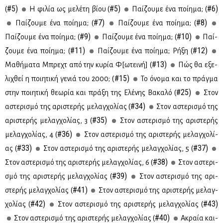
#5)
#5)
#6)
(
H φι­λία ως με­λέ­τη βί­ου (
Παί­ζου­με ένα ποί­η­μα; (
#7)
#8)
Παί­ζου­με ένα ποί­η­μα; (
Παί­ζου­με ένα ποί­η­μα; (
#9)
#10)
Παί­ζου­με ένα ποί­η­μα; (
Παί­ζου­με ένα ποί­η­μα; (
Παί­
#11)
#12)
ζου­με ένα ποί­η­μα; (
Παί­ζου­με ένα ποί­η­μα; Ρή­ξη (
#13)
Μα­θή­μα­τα Μπρε­χτ από την κυ­ρία Φ[ωτει­νή] (
Πώς θα εξε­
#15)
λι­χθεί η ποι­η­τι­κή γε­νιά του 2000; (
Το όνο­μα και το πράγ­μα
#25)
στην ποι­η­τι­κή θε­ω­ρία και πρά­ξη της Ελέ­νης Βα­κα­λό (
Στον
#34)
αστε­ρι­σμό της αρι­στε­ρής με­λαγ­χο­λί­ας (
Στον αστε­ρι­σμό της
#35)
αρι­στε­ρής με­λαγ­χο­λί­ας, 3 (
Στον αστε­ρι­σμό της αρι­στε­ρής
#36)
με­λαγ­χο­λί­ας, 4 (
Στον αστε­ρι­σμό της αρι­στε­ρής με­λαγ­χο­λί­
#33)
#37)
ας (
Στον αστε­ρι­σμό της αρι­στε­ρής με­λαγ­χο­λί­ας, 5 (
#38)
Στον αστε­ρι­σμό της αρι­στε­ρής με­λαγ­χο­λί­ας, 6 (
Στον αστε­ρι­
#39)
σμό της αρι­στε­ρής με­λαγ­χο­λί­ας (
Στον αστε­ρι­σμό της αρι­
#41)
στε­ρής με­λαγ­χο­λί­ας (
Στον αστε­ρι­σμό της αρι­στε­ρής με­λαγ­
#42)
#43)
χο­λί­ας (
Στον αστε­ρι­σμό της αρι­στε­ρής με­λαγ­χο­λί­ας (
#40)
Στον αστε­ρι­σμό της αρι­στε­ρής με­λαγ­χο­λί­ας (
Ακραία και­