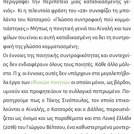
πε­ρι­γρά­ψει την πε­ρι­πέ­τεια μιας κα­τα­δι­κα­σμέ­νης γε­
νιάς». Κι η τε­λευ­ταία φρά­ση του «29» συ­νο­ψί­ζει τη μπα­
λά­ντα του Κα­τσα­ρού: «Γλώσ­σα συ­ντρο­φι­κή πού κομ­μα­
τιά­στη­κες;» Μή­πως η ποι­η­τι­κή γε­νιά του Αϊ­να­λή και των
φί­λων του εί­ναι κι αυ­τή κα­τα­δι­κα­σμέ­νη να δει τη συ­ντρο­
φι­κή της γλώσ­σα κομ­μα­τια­σμέ­νη;
Οι έν­νοιες της ποι­η­τι­κής συ­ντρο­φι­κό­τη­τας και συ­ντε­χνί­
ας δεν εν­δια­φέ­ρουν όλους τους ποι­η­τές. Κά­θε άλ­λο μά­λι­
στα. Π.χ. οι έν­νοιες αυ­τές δεν υπάρ­χουν στα με­γα­λε­πή­βο­
λα έρ­γα των
εθνι­κών ποι­η­τών
οι οποί­οι μό­νοι, ως βάρ­δοι,
υμνούν και προ­φη­τεύ­ουν το συλ­λο­γι­κό πε­πρω­μέ­νο. Πα­
ρα­τη­ρού­με πως ο Τά­κης Σι­νό­που­λος, τον οποίο επι­κα­
λού­νται ο Αϊ­να­λής, ο Κα­τσα­ρός και ο Δάλ­λας, πα­ρου­σιά­
ζε­ται ως όνο­μα και ως πα­ρα­θέ­μα­τα και στο
Λευ­κή Ελ­λά­δα
(2018) του Γιώρ­γου Βέλ­τσου, ένα κα­θυ­στε­ρη­μέ­να μο­ντερ­