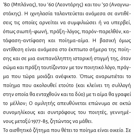
’80 (Μπλά­νας), του ‘60 (Λε­ο­ντά­ρης) και του ’50 (Ανα­γνω­
στά­κης). Η ιχνη­λα­σία τα­λα­ντεύ­ε­ται ανά­με­σα σε αντι­θέ­
σεις τις οποί­ες αρ­νεί­ται να συμ­φι­λιώ­σει ή να υπερ­βεί,
όπως σιω­πή-φω­νή, πρά­ξη-λό­γος, πα­ρόν-πα­ρελ­θόν, κα­
τά­φα­ση-αντί­φα­ση και ποί­η­μα-αί­μα. Η βα­σι­κή όμως
αντί­θε­ση εί­ναι ανά­με­σα στο έκ­πτω­το σή­με­ρα της ποί­η­
σης και σε μια ανε­πα­νά­λη­πτη ιστο­ρι­κή στιγ­μή της, όταν
σώ­μα και πρά­ξη ταυ­τί­ζο­νταν με τον ποι­η­τι­κό λό­γο, πράγ­
μα που τώ­ρα μοιά­ζει ανέ­φι­κτο. Όπως ανα­ρω­τιέ­ται το
ποί­η­μα που ακο­λου­θεί ετού­το (και κλεί­νει τη συλ­λο­γή
στην οποία θα εντα­χθούν και τα δύο) με τι αί­μα θα γρα­φεί
το μέλ­λον; Ο ομι­λη­τής απευ­θύ­νε­ται επώ­νυ­μα σε οκτώ
συ­νο­μη­λί­κους και συ­ντρό­φους του ποι­η­τές, γεν­νη­μέ­
νους με­τα­ξύ 1977-85, ζη­τώ­ντας να μά­θει.
Το αι­σθη­τι­κό ζή­τη­μα που θέ­τει το ποί­η­μα εί­ναι οι­κείο. Σε