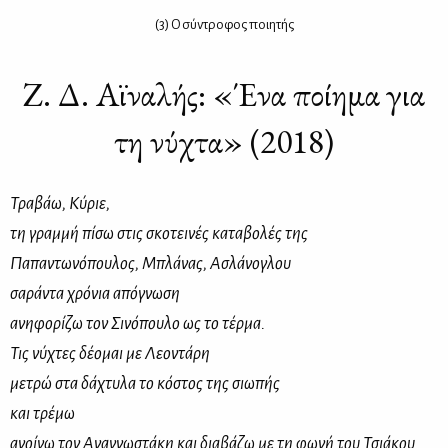
(3) Ο σύ­ντρο­φος ποι­η­τής
Ζ. Δ. Αϊναλής: «Ένα ποίημα για
τη νύχτα» (2018)
Τραβάω, Κύριε,
τη γραμμή πίσω στις σκοτεινές καταβολές της
Παπαντωνόπουλος, Μπλάνας, Ασλάνογλου
σαράντα χρόνια απόγνωση
ανηφορίζω τον Σινόπουλο ως το τέρμα.
Τις νύχτες δέομαι με Λεοντάρη
μετρώ στα δάχτυλα το κόστος της σιωπής
και τρέμω
ανοίγω τον Αναγνωστάκη και διαβάζω με τη φωνή του Τσιάκου