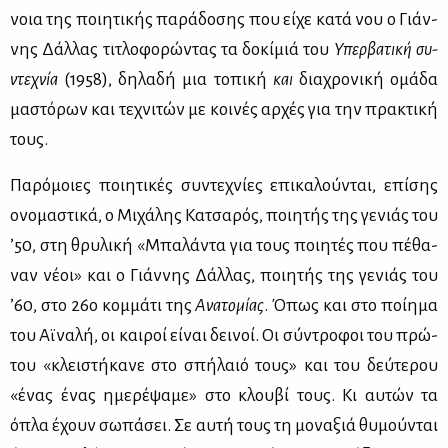
νοια της ποι­η­τι­κής πα­ρά­δο­σης που εί­χε κα­τά νου ο Γιάν­
νης Δάλ­λας τι­τλο­φο­ρώ­ντας τα δο­κί­μιά του
Υπερ­βα­τι­κή συ­
ντε­χνία
(1958), δη­λα­δή μια το­πι­κή
και
δια­χρο­νι­κή ομά­δα
μα­στό­ρων και τε­χνι­τών με κοι­νές αρ­χές για την πρα­κτι­κή
τους.
Πα­ρό­μοιες ποι­η­τι­κές συ­ντε­χνί­ες επι­κα­λού­νται, επί­σης
ονο­μα­στι­κά, ο Μι­χά­λης Κα­τσα­ρός, ποι­η­τής της γε­νιάς του
’50, στη θρυ­λι­κή «Μπα­λά­ντα για τους ποι­η­τές που πέ­θα­
ναν νέ­οι» και ο Γιάν­νης Δάλ­λας, ποι­η­τής της γε­νιάς του
’60, στο 26ο κομ­μά­τι της
Ανα­το­μί­ας
. Όπως και στο ποί­η­μα
του Αϊ­να­λή, οι και­ροί εί­ναι δει­νοί. Οι σύ­ντρο­φοι του πρώ­
του «κλει­στή­κα­νε στο σπή­λαιό τους» και του δεύ­τε­ρου
«ένας ένας ημε­ρέ­ψα­με» στο κλου­βί τους. Κι αυ­τών τα
όπλα έχουν σω­πά­σει. Σε αυ­τή τους τη μο­να­ξιά θυ­μού­νται