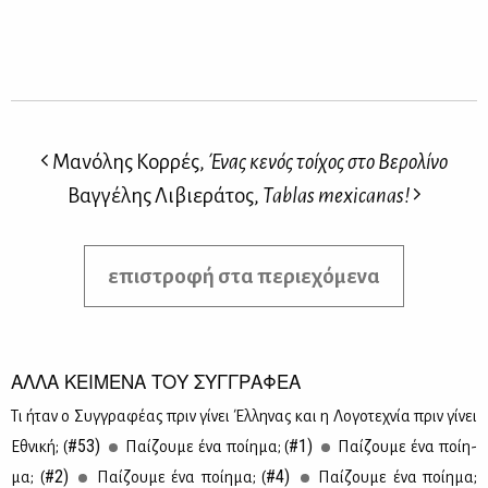
Μανόλης Κορρές,
Ένας κενός τοίχος στο Βερολίνο
Βαγγέλης Λιβιεράτος,
Tablas mexicanas!
επιστροφή στα περιεχόμενα
ΑΛΛΑ ΚΕΙΜΕΝΑ ΤΟΥ ΣΥΓΓΡΑΦΕΑ
Τι ήταν ο Συγ­γρα­φέ­ας πριν γί­νει Έλ­λη­νας και η Λο­γο­τε­χνία πριν γί­νει
#53)
#1)
Εθνι­κή; (
Παί­ζου­με ένα ποί­η­μα; (
Παί­ζου­με ένα ποί­η­
#2)
#4)
μα; (
Παί­ζου­με ένα ποί­η­μα; (
Παί­ζου­με ένα ποί­η­μα;