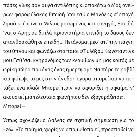
πό­σες νί­κες σαν αυ­γά αντι­λό­πης κι απο­κά­τω ο Μαξ ονεί­
ρων φα­ρο­φύ­λα­κας Επει­δή ’σαι εσύ ο Μα­νό­λης σ’ επο­χή
λι­μού κι έμει­νε ο Μίλ­τος μα­τω­μέ­νος και κυ­νη­γός Επει­δή
’ναι ο Άρης σε δι­πλά πριο­νι­στή­ρια επει­δή το δά­σος δεν
απαν­θρα­κώ­θη­κε επει­δή… Πε­τά­γο­μαι με­σ’ απ’ την πά­χνη
του ύπνου και φω­νά­ζω στο παι­δί «Φυ­λά­ξου Κων­στα­ντί­νε
μου Εσύ ’σαι κλη­ρο­νό­μος των κλου­βιών μη μας κοι­τάς με
φρί­κη τώ­ρα που ένας ένας ημε­ρέ­ψα­με Να πά­ρε το ρα­βδί
και φύ­τε­ψε το μες στην άνυ­δρη αγο­ρά μπο­ρεί και να πε­
τά­ξει ένα κλα­δί Μπο­ρεί πριν να σφυ­ρί­ξει η σφαί­ρα ν’
ακου­στεί μια τε­λευ­ταία φω­νή που δεν εξα­γο­ρά­ζε­ται».
Μπο­ρεί –
Όπως σχο­λιά­ζει ο Δάλ­λας σε σχε­τι­κή ση­μεί­ω­ση για το
«26»: «Το ποί­η­μα, χω­ρίς να απο­μυ­θο­ποιεί, προ­σπα­θεί να