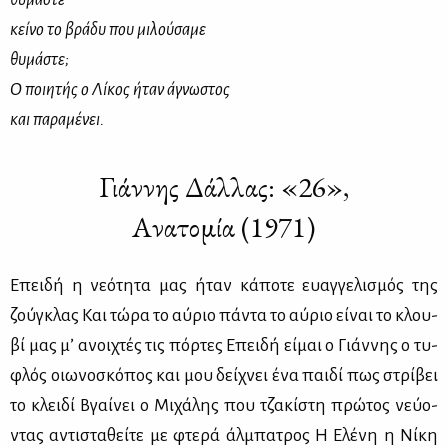
κείνο το βράδυ που μιλούσαμε
θυμάστε;
Ο ποιητής ο Λίκος ήταν άγνωστος
και παραμένει.
Γιάννης Δάλλας: «26»,
Ανατομία (1971)
Επει­δή η νε­ό­τη­τα μας ήταν κά­πο­τε ευαγ­γε­λι­σμός της
ζού­γκλας Και τώ­ρα το αύ­ριο πά­ντα το αύ­ριο εί­ναι το κλου­
βί μας μ’ ανοι­χτές τις πόρ­τες Επει­δή εί­μαι ο Γιάν­νης ο τυ­
φλός οιω­νο­σκό­πος και μου δεί­χνει ένα παι­δί πως στρί­βει
το κλει­δί Βγαί­νει ο Μι­χά­λης που τζα­κί­στη πρώ­τος νεύ­ο­
ντας αντι­στα­θεί­τε με φτε­ρά άλ­μπα­τρος Η Ελέ­νη η Νί­κη