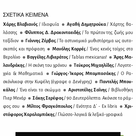
ΣΧΕΤΙΚΑ ΚΕΙΜΕΝΑ
Χά­ρης Βλα­βια­νός
/ Ιδιο­φυ­ΐα
Αγα­θή Δη­μη­τρού­κα
/ Χάρ­της θα­
λάσ­σης
Φί­λιπ­πος Δ. Δρα­κο­ντα­ει­δής
/ Το πρώ­τον της ζω­ής μου
τα­ξί­διον
Γιάν­νης Ζέρ­βας
/ Το αστυ­νο­μι­κό μυ­θι­στό­ρη­μα ως αυ­το­
σκο­πός και πρό­φα­ση
Μα­νό­λης Κορ­ρές
/ Ένας κε­νός τοί­χος στο
Βε­ρο­λί­νο
Βαγ­γέ­λης Λι­βιε­ρά­τος
/ Tablas mexicanas!
Άρης Μα­
λαν­δρά­κης
/ Η σκό­νη του χρό­νου
Τεύ­κρος Μι­χαη­λί­δης
/ Λο­γο­τε­
χνία & Μα­θη­μα­τι­κά
Γιώρ­γος-Ίκα­ρος Μπα­μπα­σά­κης
/ Ο Ρα­
σκόν­λι­κοφ στην Κυ­ψέ­λη (έγρα­ψε ο Δε­νέ­γρης)
Πα­ντε­λής Μπου­
κά­λας
/ Ένα εί­ναι το σκώμ­μα
Αρι­στο­τέ­λης Σα­ΐ­νης
/ Βι­βλιο­θή­κη
Πιερ Με­νάρ
Σά­κης Σε­ρέ­φας
/ 90 Δευ­τε­ρό­λε­πτα: Ακό­νι­σε το ράμ­
φος σου
Μίλ­τος Φρα­γκό­που­λος
/ Ενό­τη­τα Δ΄ - Ex libris
Χρι­
στό­φο­ρος Χα­ρα­λα­μπά­κης
/ Γλώσ­σο-λο­γι­κά & λε­ξι­κό-γρα­φι­κά