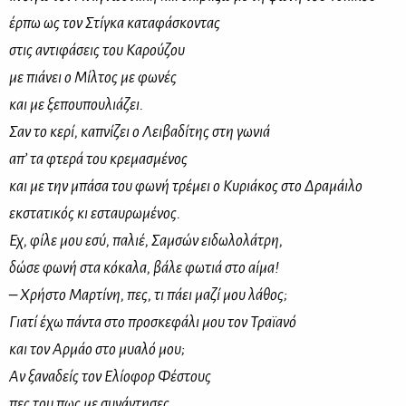
έρπω ως τον Στίγκα καταφάσκοντας
στις αντιφάσεις του Καρούζου
με πιάνει ο Μίλτος με φωνές
και με ξεπουπουλιάζει.
Σαν το κερί, καπνίζει ο Λειβαδίτης στη γωνιά
απ’ τα φτερά του κρεμασμένος
και με την μπάσα του φωνή τρέμει ο Κυριάκος στο Δραμάιλο
εκστατικός κι εσταυρωμένος.
Εχ, φίλε μου εσύ, παλιέ, Σαμσών ειδωλολάτρη,
δώσε φωνή στα κόκαλα, βάλε φωτιά στο αίμα!
– Χρήστο Μαρτίνη, πες, τι πάει μαζί μου λάθος;
Γιατί έχω πάντα στο προσκεφάλι μου τον Τραϊανό
και τον Αρμάο στο μυαλό μου;
Αν ξαναδείς τον Ελίοφορ Φέστους
πες του πως με συνάντησες