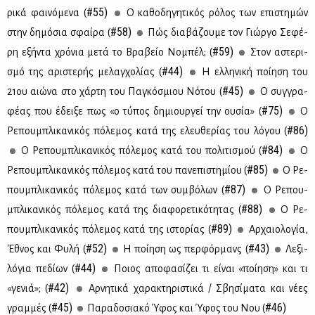
#55)
ρι­κά φαι­νό­με­να (
Ο κα­θο­δη­γη­τι­κός ρό­λος των επι­στη­μών
#58)
στην δη­μό­σια σφαί­ρα (
Πώς δια­βά­ζου­με τον Γιώρ­γο Σε­φέ­
#59)
ρη εξή­ντα χρό­νια με­τά το Βρα­βείο Νο­μπέλ; (
Στον αστε­ρι­
#44)
σμό της αρι­στε­ρής με­λαγ­χο­λί­ας (
Η ελ­λη­νι­κή ποί­η­ση του
#45)
21ου αιώ­να στο χάρ­τη του Πα­γκό­σμιου Νό­του (
Ο συγ­γρα­
#75)
φέ­ας που έδει­ξε πως «ο τύ­πος δη­μιουρ­γεί την ου­σία» (
Ο
#86)
Ρε­που­μπλι­κα­νι­κός πό­λε­μος κα­τά της ελευ­θε­ρί­ας του λό­γου (
#84)
Ο Ρε­που­μπλι­κα­νι­κός πό­λε­μος κα­τά του πο­λι­τι­σμού (
Ο
#85)
Ρε­που­μπλι­κα­νι­κός πό­λε­μος κα­τά του πα­νε­πι­στη­μί­ου (
Ο Ρε­
#87)
που­μπλι­κα­νι­κός πό­λε­μος κα­τά των συμ­βό­λων (
Ο Ρε­που­
#88)
μπλι­κα­νι­κός πό­λε­μος κα­τά της δια­φο­ρε­τι­κό­τη­τας (
Ο Ρε­
#89)
που­μπλι­κα­νι­κός πό­λε­μος κα­τά της ιστο­ρί­ας (
Αρ­χαιο­λο­γία,
#52)
#43)
Έθνος και Φυ­λή (
H ποί­η­ση ως περ­φόρ­μανς (
Λε­ξι­
#44)
λό­για πε­δί­ων (
Ποιος απο­φα­σί­ζει τι εί­ναι «ποί­η­ση» και τι
#42)
«γε­νιά»; (
Aρ­νη­τι­κά χα­ρα­κτη­ρι­στι­κά / Σβη­σί­μα­τα και νέ­ες
#45)
#46)
γραμ­μές (
Πα­ρα­δο­σια­κό Ύφος και Ύφος του Νου (