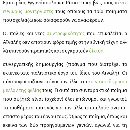
Εμπει­ρί­κο, Εγ­γο­νό­που­λο και Ρί­τσο – ακρι­βώς τους πέ­ντε
εθνι­κούς μο­ντερ­νι­στές
τους οποί­ους τα τρία ποι­ή­μα­τα
που σχο­λιά­ζω εδώ αδια­φο­ρούν να ανα­φέ­ρουν.
Οι πα­λιές και νέ­ες
συ­ντρο­φι­κό­τη­τες
που επι­κα­λεί­ται ο
Αϊ­να­λής δεν απο­τί­ουν φό­ρο τι­μής στην εθνι­κή τέ­χνη αλ­
λά επι­νο­ούν πρα­κτι­κές και συ­γκρο­τούν
δί­κτυα
συ­νερ­γα­τι­κής δη­μιουρ­γί­ας (πράγ­μα που δια­τρέ­χει το
εκτε­νέ­στα­το πο­λι­τι­στι­κό έρ­γο του ίδιου του Αϊ­να­λή). Οι
σύ­ντρο­φοι τά­ζου­νε ο ένας τον άλ­λο στο
κοι­νό και δη­μό­σιο
μέλ­λον της φι­λί­ας
τους. Γι αυ­τό στο συ­ντα­ρα­κτι­κό ποί­η­μα
που συ­ζη­τώ εί­ναι (σχε­δόν) όλοι επώ­νυ­μοι και γνω­στοί.
Τα αι­σθή­μα­τα του ενός για τον άλ­λο απο­τε­λούν ανα­πό­
σπα­στο μέ­ρος του έρ­γου τους. Όμως το ποί­η­μα, όπως και
εκεί­να των δύο προη­γού­με­νων γε­νιών, αγω­νιά για τη