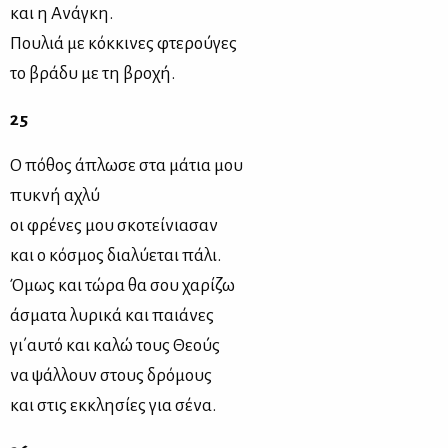
και η Ανάγκη.
Πουλιά με κόκκινες φτερούγες
το βράδυ με τη βροχή.
25
Ο πόθος άπλωσε στα μάτια μου
πυκνή αχλύ
οι φρένες μου σκοτείνιασαν
και ο κόσμος διαλύεται πάλι.
Όμως και τώρα θα σου χαρίζω
άσματα λυρικά και παιάνες
γι΄αυτό και καλώ τους Θεούς
να ψάλλουν στους δρόμους
και στις εκκλησίες για σένα.