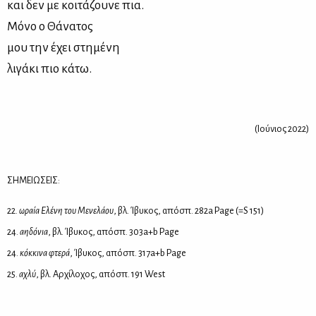
και δεν με κοιτάζουνε πια.
Μόνο ο Θάνατος
μου την έχει στημένη
λιγάκι πιο κάτω.
(Ιούνιος 2022)
ΣΗΜΕΙΩΣΕΙΣ
:
22.
ωραία Ελέ­νη του Με­νε­λά­ου
, βλ. Ίβυ­κος, από­σπ. 282a Page (=S 151)
24.
αη­δό­νια
, βλ. Ίβυ­κος, από­σπ. 303a+b Page
24.
κόκ­κι­να φτε­ρά
, Ίβυ­κος, από­σπ. 317a+b Page
25.
αχλύ
, βλ. Αρ­χί­λο­χος, από­σπ. 191 West