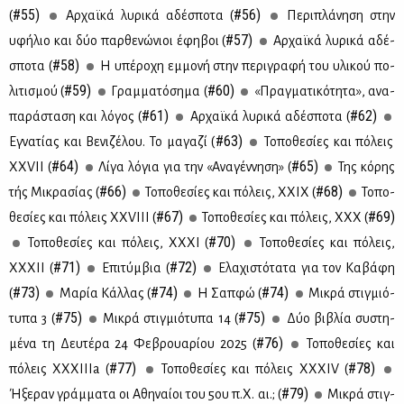
#55)
#56)
(
Αρ­χαϊ­κά λυ­ρι­κά αδέ­σπο­τα (
Πε­ρι­πλά­νη­ση στην
#57)
υφή­λιο και δύο παρ­θε­νώ­νιοι έφη­βοι (
Αρ­χαϊ­κά λυ­ρι­κά αδέ­
#58)
σπο­τα (
Η υπέ­ρο­χη εμ­μο­νή στην πε­ρι­γρα­φή του υλι­κού πο­
#59)
#60)
λι­τι­σμού (
Γραμ­μα­τό­ση­μα (
«Πραγ­μα­τι­κό­τη­τα», ανα­
#61)
#62)
πα­ρά­στα­ση και λό­γος (
Αρ­χαϊ­κά λυ­ρι­κά αδέ­σπο­τα (
#63)
Εγνα­τί­ας και Βε­νι­ζέ­λου. Το μα­γα­ζί (
Το­πο­θε­σί­ες και πό­λεις
#64)
#65)
XXVII (
Λί­γα λό­για για την «Ανα­γέν­νη­ση» (
Της κό­ρης
#66)
#68)
τής Μι­κρα­σί­ας (
Το­πο­θε­σί­ες και πό­λεις, ΧΧIΧ (
Το­πο­
#67)
#69)
θε­σί­ες και πό­λεις ΧΧVIII (
Το­πο­θε­σί­ες και πό­λεις, ΧΧΧ (
#70)
Το­πο­θε­σί­ες και πό­λεις, ΧΧ­ΧΙ (
Το­πο­θε­σί­ες και πό­λεις,
#71)
#72)
ΧΧ­ΧΙΙ (
Επι­τύμ­βια (
Ελα­χι­στό­τα­τα για τoν Κα­βά­φη
#73)
#74)
#74)
(
Μα­ρία Κάλ­λας (
Η Σαπ­φώ (
Μι­κρά στιγ­μιό­
#75)
#75)
τυ­πα 3 (
Μι­κρά στιγ­μιό­τυ­πα 14 (
Δύο βι­βλία συ­στη­
#76)
μέ­να τη Δευ­τέ­ρα 24 Φε­βρουα­ρί­ου 2025 (
Το­πο­θε­σί­ες και
#77)
#78)
πό­λεις ΧΧ­ΧΙ­Ι­Ιa (
Το­πο­θε­σί­ες και πό­λεις ΧΧ­ΧΙV (
#79)
Ήξε­ραν γράμ­μα­τα οι Αθη­ναί­οι του 5ου π.Χ. αι.; (
Μι­κρά στιγ­