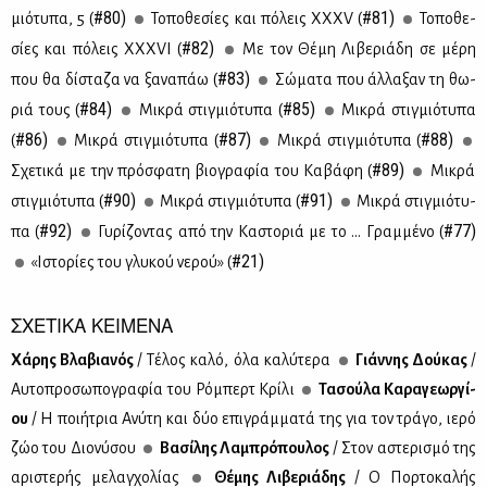
#80)
#81)
μιό­τυ­πα, 5 (
Το­πο­θε­σί­ες και πό­λεις ΧΧ­ΧV (
Το­πο­θε­
#82)
σί­ες και πό­λεις ΧΧ­ΧVI (
Με τον Θέ­μη Λι­βε­ριά­δη σε μέ­ρη
#83)
που θα δί­στα­ζα να ξα­να­πάω (
Σώ­μα­τα που άλ­λα­ξαν τη θω­
#84)
#85)
ριά τους (
Μι­κρά στιγ­μιό­τυ­πα (
Μι­κρά στιγ­μιό­τυ­πα
#86)
#87)
#88)
(
Μι­κρά στιγ­μιό­τυ­πα (
Μι­κρά στιγ­μιό­τυ­πα (
#89)
Σχε­τι­κά με την πρό­σφα­τη βιο­γρα­φία του Κα­βά­φη (
Μι­κρά
#90)
#91)
στιγ­μιό­τυ­πα (
Μι­κρά στιγ­μιό­τυ­πα (
Μι­κρά στιγ­μιό­τυ­
#92)
#77)
πα (
Γυ­ρί­ζο­ντας από την Κα­στο­ριά με το … Γραμ­μέ­νο (
#21)
«Ιστο­ρί­ες του γλυ­κού νε­ρού» (
ΣΧΕΤΙΚΑ ΚΕΙΜΕΝΑ
Χά­ρης Βλα­βια­νός
/ Τέ­λος κα­λό, όλα κα­λύ­τε­ρα
Γιάν­νης Δού­κας
/
Αυ­το­προ­σω­πο­γρα­φία του Ρό­μπερτ Κρί­λι
Τα­σού­λα Κα­ρα­γε­ωρ­γί­
ου
/ Η ποι­ή­τρια Ανύ­τη και δύο επι­γράμ­μα­τά της για τον τρά­γο, ιε­ρό
ζώο του Διο­νύ­σου
Βα­σί­λης Λα­μπρό­που­λος
/ Στον αστε­ρι­σμό της
αρι­στε­ρής με­λαγ­χο­λί­ας
Θέ­μης Λι­βε­ριά­δης
/ Ο Πορ­το­κα­λής