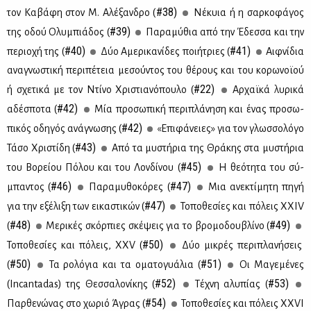
#38)
τον Κα­βά­φη στον Μ. Αλέ­ξαν­δρο (
Νέ­κυια ή η σαρ­κο­φά­γος
#39)
της οδού Ολυ­μπιά­δος (
Πα­ρα­μύ­θια από την Έδεσ­σα και την
#40)
#41)
πε­ριο­χή της (
Δύο Αμε­ρι­κα­νί­δες ποι­ή­τριες (
Αιφ­νί­δια
ανα­γνω­στι­κή πε­ρι­πέ­τεια με­σού­ντος του θέ­ρους και του κο­ρω­νοϊ­ού
#22)
ή σχε­τι­κά με τον Ντί­νο Χρι­στια­νό­που­λο (
Αρ­χαϊ­κά λυ­ρι­κά
#42)
αδέ­σπο­τα (
Μία προ­σω­πι­κή πε­ρι­πλά­νη­ση και ένας προ­σω­
#42)
πι­κός οδη­γός ανά­γνω­σης (
«Επι­φά­νειες» για τον γλωσ­σο­λό­γο
#43)
Τά­σο Χρι­στί­δη (
Από τα μυ­στή­ρια της Θρά­κης στα μυ­στή­ρια
#45)
του Βο­ρεί­ου Πό­λου και του Λον­δί­νου (
Η θε­ό­τη­τα του σύ­
#46)
#47)
μπα­ντος (
Πα­ρα­μυ­θο­κό­ρες (
Μια ανε­κτί­μη­τη πη­γή
#47)
για την εξέ­λι­ξη των ει­κα­στι­κών (
Το­πο­θε­σί­ες και πό­λεις XXIV
#48)
#49)
(
Με­ρι­κές σκόρ­πιες σκέ­ψεις για το βρο­μο­δου­βλί­νο (
#50)
Το­πο­θε­σί­ες και πό­λεις, ΧΧV (
Δύο μι­κρές πε­ρι­πλα­νή­σεις
#50)
#51)
(
Τα ρο­λό­για και τα ομα­το­γυά­λια (
Οι Μα­γε­μέ­νες
#52)
#53)
(Ιncantadas) της Θεσ­σα­λο­νί­κης (
Τέ­χνη αλυ­πί­ας (
#54)
Παρ­θε­νώ­νας στο χω­ριό Άγρας (
Το­πο­θε­σί­ες και πό­λεις ΧΧVI