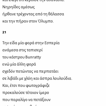
Νηρηίδες αμέσως
ήρθανε τρέχοντας από τη θάλασσα
και την πήραν στον Όλυμπο.
21
Την είδα μία φορά στην Εσπερία
ανάμεσα στις ταπισερί
του κάστρου Bunratty
ενώ μία άλλη φορά
σχεδόν πετώντας να περπατάει
σε λιβάδι με χλόη και άσπρα λουλούδια.
Και, έτσι που φωτογράφιζε
προκαλούσε τέτοιον ίμερο
που παραλίγο να πετάξουν