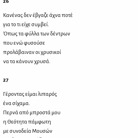
26
Κανένας δεν έβγαζε άχνα ποτέ
για το τι είχε συμβεί.
Όπως τα φύλλα των δέντρων
που ενώ φυσούσε
προλάβαιναν οι χρυσικοί
να τα κάνουν χρυσά.
27
Γέροντας είμαι λιπαρός
ένα σίχαμα.
Περνά από μπροστά μου
η Θεότητα πάμφωτη
με συνοδεία Μουσών