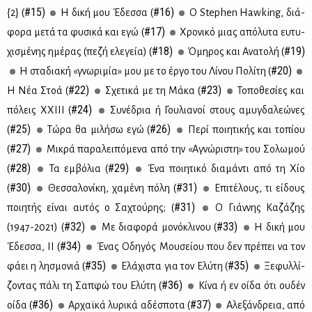
#15)
#16)
{2} (
Η δι­κή μου Έδεσ­σα (
Ο Stephen Hawking, διά­
#17)
φο­ρα με­τά τα φυ­σι­κά και εγώ (
Χρο­νι­κό μιας από­λυ­τα ευ­τυ­
#18)
#19)
χι­σμέ­νης ημέ­ρας (πε­ζή ελε­γεία) (
Όμη­ρος και Ανα­το­λή (
#20)
Η στα­δια­κή «γνω­ρι­μία» μου με το έρ­γο του Λί­νου Πο­λί­τη (
#22)
#23)
Η Νέα Στοά (
Σχε­τι­κά με τη Μά­κα (
Το­πο­θε­σί­ες και
#24)
πό­λεις ΧΧΙ­ΙΙ (
Συ­νέ­δρια ή Γου­λια­νοί στους αμυ­γδα­λε­ώ­νες
#25)
#26)
(
Τώ­ρα θα μι­λή­σω εγώ (
Πε­ρί ποι­η­τι­κής και το­πί­ου
#27)
(
Μι­κρά πα­ρα­λει­πό­με­να από την «Αγνώ­ρι­στη» του Σο­λω­μού
#28)
#29)
(
Τα εμ­βό­λια (
Ένα ποι­η­τι­κό δια­μά­ντι από τη Χίο
#30)
#31)
(
Θεσ­σα­λο­νί­κη, χα­μέ­νη πό­λη (
Επι­τέ­λους, τι εί­δους
#31)
ποι­η­τής εί­ναι αυ­τός ο Σα­χτού­ρης; (
Ο Γιάν­νης Κα­ζά­ζης
#32)
#33)
(1947-2021) (
Με δια­φο­ρά μο­νό­κλι­νου (
Η δι­κή μου
#34)
Έδεσ­σα, ΙΙ (
Ένας Οδη­γός Μου­σεί­ου που δεν πρέ­πει να τον
#35)
#35)
φά­ει η λη­σμο­νιά (
Ελά­χι­στα για τον Ελύ­τη (
Ξε­φυλ­λί­
#36)
ζο­ντας πά­λι τη Σαπ­φώ του Ελύ­τη (
Κί­να ή εν οί­δα ότι ου­δέν
#36)
#37)
οί­δα (
Αρ­χαϊ­κά λυ­ρι­κά αδέ­σπο­τα (
Αλε­ξάν­δρεια, από