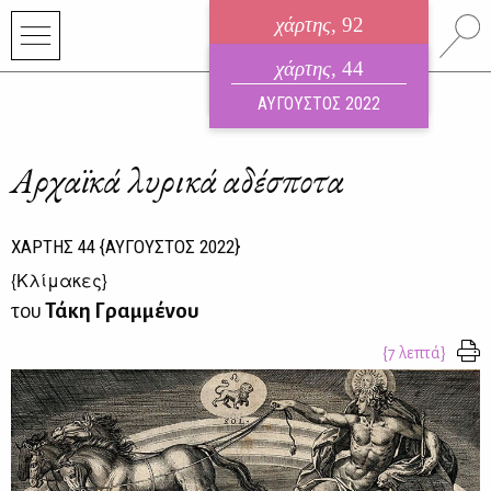
χάρτης
, 92
ηλεκτρονικό περιοδικό
χάρτης
, 44
ΑΥΓΟΥΣΤΟΣ 2026
ΑΥΓΟΥΣΤΟΣ 2022
Αρχαϊκά λυρικά αδέσποτα
ΧΑΡΤΗΣ
44
{ΑΥΓΟΥΣΤΟΣ 2022}
{
Κλίμακες
}
του
Τάκη Γραμμένου
{7 λεπτά}