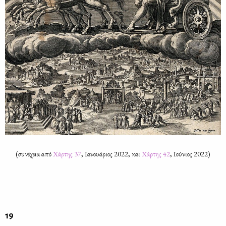
(συ­νέ­χεια από
Χάρ­της 37
, Ια­νουά­ριος 2022, και
Χάρ­της 42
, Ιού­νιος 2022)
19