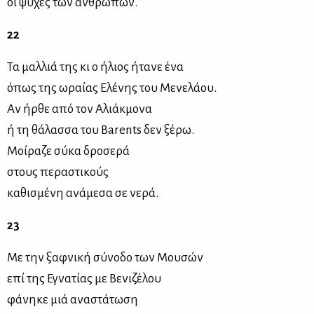
οι ψυχές των ανθρώπων.
22
Τα μαλλιά της κι ο ήλιος ήτανε ένα
όπως της ωραίας Ελένης του Μενελάου.
Αν ήρθε από τον Αλιάκμονα
ή τη θάλασσα τoυ Barents δεν ξέρω.
Μοίραζε σύκα δροσερά
στους περαστικούς
καθισμένη ανάμεσα σε νερά.
23
Με την ξαφνική σύνοδο των Μουσών
επί της Εγνατίας με Βενιζέλου
φάνηκε μιά αναστάτωση