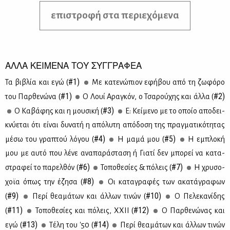
επιστροφή στα περιεχόμενα
ΑΛΛΑ ΚΕΙΜΕΝΑ ΤΟΥ ΣΥΓΓΡΑΦΕΑ
#1)
Τα βι­βλία και εγώ (
Με κα­τε­νώ­πιον εφή­βου από τη ζω­φό­ρο
#1)
#2)
του Παρ­θε­νώ­να (
Ο Λουί Αρα­γκόν, ο Τσα­ρού­χης και άλ­λα (
#3)
Ο Κα­βά­φης και η μου­σι­κή (
Ε: Κεί­με­νο με το οποίο απο­δει­
κνύ­ε­ται ότι εί­ναι δυ­να­τή η από­λυ­τη από­δο­ση της πραγ­μα­τι­κό­τη­τας
#4)
#5)
μέ­σω του γρα­πτού λό­γου (
Η μα­μά μου (
Η εμπλο­κή
μου με αυ­τό που λέ­νε ανα­πα­ρά­στα­ση ή Για­τί δεν μπο­ρεί να κα­τα­
#6)
#7)
στρα­φεί το πα­ρελ­θόν (
Το­πο­θε­σί­ες & πό­λεις (
Η χρυ­σο­
#8)
χοϊα όπως την έζη­σα (
Οι κα­τα­γρα­φές των ακα­τά­γρα­φων
#9)
#10)
(
Πε­ρί θε­α­μά­των και άλ­λων τι­νών (
Ο Πε­λε­κα­νί­δης
#11)
#12)
(
Το­πο­θε­σί­ες και πό­λεις, ΧΧΙΙ (
Ο Παρ­θε­νώ­νας και
#13)
#14)
εγώ (
Τέ­λη του '50 (
Πε­ρί θε­α­μά­των και άλ­λων τι­νών