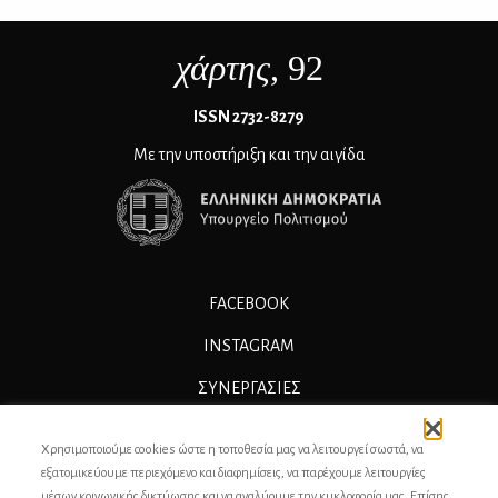
χάρτης
, 92
ΙSSN 2732-8279
Με την υποστήριξη και την αιγίδα
FACEBOOK
INSTAGRAM
ΣΥΝΕΡΓΑΣΊΕΣ
ΔΙΑΦΗΜΙΣΗ
Χρησιμοποιούμε cookies ώστε η τοποθεσία μας να λειτουργεί σωστά, να
ΕΠΙΚΟΙΝΩΝΙΑ
εξατομικεύουμε περιεχόμενο και διαφημίσεις, να παρέχουμε λειτουργίες
μέσων κοινωνικής δικτύωσης και να αναλύουμε την κυκλοφορία μας. Επίσης,