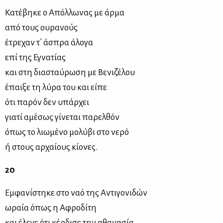
Κατέβηκε ο Απόλλωνας με άρμα
από τους ουρανούς
έτρεχαν τ΄ άσπρα άλογα
επί της Εγνατίας
και στη διασταύρωση με Βενιζέλου
έπαιξε τη λύρα του και είπε
ότι παρόν δεν υπάρχει
γιατί αμέσως γίνεται παρελθόν
όπως το λιωμένο μολύβι στο νερό
ή στους αρχαίους κίονες.
20
Εμφανίστηκε στο ναό της Αντιγονιδών
ωραία όπως η Αφροδίτη
και έλεγε ότι κέρδισε την αθανασία.