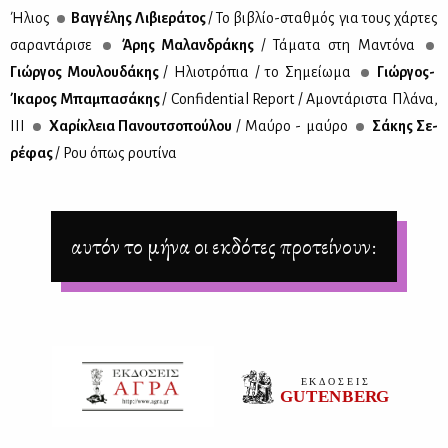
Ήλιος
Βαγ­γέ­λης Λι­βιε­ρά­τος
/ Το βι­βλίο-σταθ­μός για τους χάρ­τες
σα­ρα­ντά­ρι­σε
Άρης Μα­λαν­δρά­κης
/ Τά­μα­τα στη Μα­ντό­να
Γιώρ­γος Μου­λου­δά­κης
/ Ηλιο­τρό­πια / το Ση­μεί­ω­μα
Γιώρ­γος-
Ίκα­ρος Μπα­μπα­σά­κης
/ Confidential Report / Αμο­ντά­ρι­στα Πλά­να,
ΙΙΙ
Χα­ρί­κλεια Πα­νου­τσο­πού­λου
/ Μαύ­ρο - μαύ­ρο
Σά­κης Σε­
ρέ­φας
/ Ρου όπως ρου­τί­να
αυτόν το μήνα οι εκδότες προτείνουν: