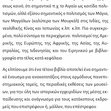
σε­ως κοι­νό, ότι ση­μα­ντι­κό π.χ. το Αι­γαίο ως κοι­τί­δα πο­λι­
τι­σμών, αλ­λά εξί­σου ση­μα­ντι­κός ο πο­λι­τι­σμός των Μά­για,
των Μογ­γό­λων (κα­λύ­τε­ρα των Μου­γκάλ) στις Ιν­δί­ες, της
νε­ο­λι­θι­κής Κί­νας και Ια­πω­νί­ας κ.λπ. κ.λπ. Πιο συ­γκε­κρι­
μέ­να, πο­λύ σύ­ντο­μα τα πε­ριε­χό­με­να: πο­λι­τι­σμοί της Αμε­
ρι­κής, της Ευ­ρώ­πης, της Αφρι­κής, της Ασί­ας, της Αυ­
στρα­λί­ας, της Ιν­δο­νη­σί­ας και του Ει­ρη­νι­κού με βι­βλιο­
γρα­φία στο τέ­λος κα­τά κε­φά­λαιο.
Ας ελ­πί­σου­με ότι ένα τέ­τοιο βι­βλίο απο­τε­λεί ένα ση­μα­ντι­
κό έναυ­σμα για ανα­κα­τα­τά­ξεις στους αρ­μό­διους πα­νε­πι­
στη­μια­κούς το­μείς, τις πε­ριο­δι­κές εκ­θέ­σεις των μου­σεί­
ων, για την ύλη των ιστο­ρι­κών εγ­χει­ρι­δί­ων της μέ­σης εκ­
παί­δευ­σης και ανά­γνω­σμα για τους κα­τά­κο­πους εκ­δρο­
μείς που επι­στρέ­φουν ή, μάλ­λον, που επέ­στρε­φαν.