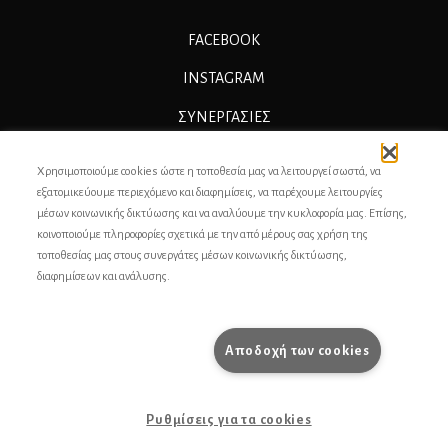
FACEBOOK
INSTAGRAM
ΣΥΝΕΡΓΑΣΊΕΣ
ΔΙΑΦΗΜΙΣΗ
Χρησιμοποιούμε cookies ώστε η τοποθεσία μας να λειτουργεί σωστά, να
ΕΠΙΚΟΙΝΩΝΙΑ
εξατομικεύουμε περιεχόμενο και διαφημίσεις, να παρέχουμε λειτουργίες
μέσων κοινωνικής δικτύωσης και να αναλύουμε την κυκλοφορία μας. Επίσης,
ΣΥΝΤΕΛΕΣΤΕΣ
κοινοποιούμε πληροφορίες σχετικά με την από μέρους σας χρήση της
τοποθεσίας μας στους συνεργάτες μέσων κοινωνικής δικτύωσης,
ΤΑΥΤΟΤΗΤΑ
διαφημίσεων και ανάλυσης.
ΠΡΟΣΩΠΙΚΆ ΔΕΔΟΜΈΝΑ
ΟΡΟΙ ΧΡΗΣΗΣ
Αποδοχή των cookies
pencilcase.gr
Ρυθμίσεις για τα cookies