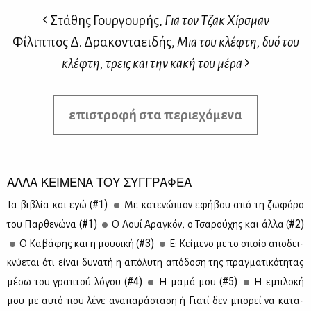
Στάθης Γουργουρής,
Για τον Τζακ Χίρσμαν
Φίλιππος Δ. Δρακονταειδής,
Mια του κλέφτη, δυό του
κλέφτη, τρεις και την κακή του μέρα
επιστροφή στα περιεχόμενα
ΑΛΛΑ ΚΕΙΜΕΝΑ ΤΟΥ ΣΥΓΓΡΑΦΕΑ
#1)
Τα βι­βλία και εγώ (
Με κα­τε­νώ­πιον εφή­βου από τη ζω­φό­ρο
#1)
#2)
του Παρ­θε­νώ­να (
Ο Λουί Αρα­γκόν, ο Τσα­ρού­χης και άλ­λα (
#3)
Ο Κα­βά­φης και η μου­σι­κή (
Ε: Κεί­με­νο με το οποίο απο­δει­
κνύ­ε­ται ότι εί­ναι δυ­να­τή η από­λυ­τη από­δο­ση της πραγ­μα­τι­κό­τη­τας
#4)
#5)
μέ­σω του γρα­πτού λό­γου (
Η μα­μά μου (
Η εμπλο­κή
μου με αυ­τό που λέ­νε ανα­πα­ρά­στα­ση ή Για­τί δεν μπο­ρεί να κα­τα­