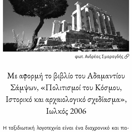
φωτ.
Ανδρέας Σμαραγδής
Με αφορμή το βιβλίο του Αδαμαντίου
Σάμψων, «Πολιτισμοί του Κόσμου,
Ιστορικό και αρχαιολογικό σχεδίασμα»,
Ιωλκός 2006
Η τα­ξι­διω­τι­κή λο­γο­τε­χνία εί­ναι ένα δια­χρο­νι­κό και πα­