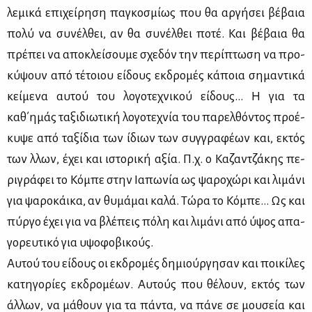
λε­μι­κά επι­χεί­ρη­ση πα­γκο­σμί­ως που θα αρ­γή­σει βέ­βαια
πο­λύ να συ­νέλ­θει, αν θα συ­νέλ­θει πο­τέ. Και βέ­βαια θα
πρέ­πει να απο­κλεί­σου­με σχε­δόν την πε­ρί­πτω­ση να προ­
κύ­ψουν από τέ­τοιου εί­δους εκ­δρο­μές κά­ποια ση­μα­ντι­κά
κεί­με­να αυ­τού του λο­γο­τε­χνι­κού εί­δους… Η για τα
καθ΄ημάς τα­ξι­διω­τι­κή λο­γο­τε­χνία του πα­ρελ­θό­ντος προ­έ­
κυ­ψε από τα­ξί­δια των ίδιων των συγ­γρα­φέ­ων και, εκτός
των ἀλλων, έχει και ιστο­ρι­κή αξία. Π.χ. ο Κα­ζαν­τζά­κης πε­
ρι­γρά­φει το Κό­μπε στην Ια­πω­νία ως ψα­ρο­χώ­ρι και λι­μά­νι
για ψα­ρο­κάι­κα, αν θυ­μά­μαι κα­λά. Τώ­ρα το Κό­μπε… Ως και
πύρ­γο έχει για να βλέ­πεις πό­λη και λι­μά­νι από ύψος απα­
γο­ρευ­τι­κό για υψο­φο­βι­κούς.
Αυ­τού του εί­δους οι εκ­δρο­μές δη­μιούρ­γη­σαν και ποι­κί­λες
κα­τη­γο­ρί­ες εκ­δρο­μέ­ων. Αυ­τούς που θέ­λουν, εκτός των
άλ­λων, να μά­θουν για τα πά­ντα, να πά­νε σε μου­σεία και