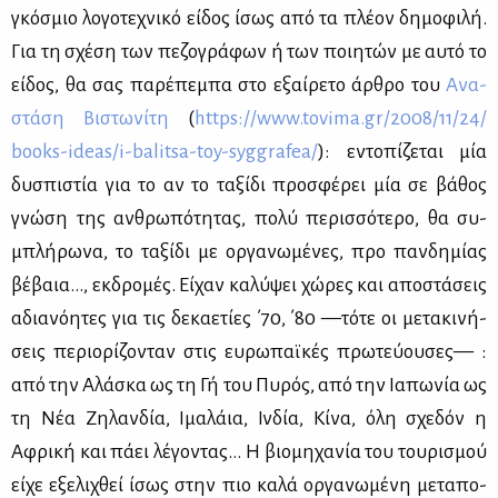
γκό­σμιο λο­γο­τε­χνι­κό εί­δος ίσως από τα πλέ­ον δη­μο­φι­λή.
Για τη σχέ­ση των πε­ζο­γρά­φων ή των ποι­η­τών με αυ­τό το
εί­δος, θα σας πα­ρέ­πε­μπα στο εξαί­ρε­το άρ­θρο του
Ανα­
στά­ση Βι­στω­νί­τη
(
https://​www.​tovima.​gr/​2008/​11/​24/​
books-​ideas/​i-​balitsa-​toy-​syg​graf​ea/
): εντο­πί­ζε­ται μία
δυ­σπι­στία για το αν το τα­ξί­δι προ­σφέ­ρει μία σε βά­θος
γνώ­ση της αν­θρω­πό­τη­τας, πο­λύ πε­ρισ­σό­τε­ρο, θα συ­
μπλή­ρω­να, το τα­ξί­δι με ορ­γα­νω­μέ­νες, προ παν­δη­μί­ας
βέ­βαια…, εκ­δρο­μές. Εί­χαν κα­λύ­ψει χώ­ρες και απο­στά­σεις
αδια­νό­η­τες για τις δε­κα­ε­τί­ες ΄70, ΄80 —τό­τε οι με­τα­κι­νή­
σεις πε­ριο­ρί­ζο­νταν στις ευ­ρω­παϊ­κές πρω­τεύ­ου­σες— :
από την Αλά­σκα ως τη Γή του Πυ­ρός, από την Ια­πω­νία ως
τη Νέα Ζη­λαν­δία, Ιμα­λάια, Ιν­δία, Κί­να, όλη σχε­δόν η
Αφρι­κή και πά­ει λέ­γο­ντας… Η βιο­μη­χα­νία του του­ρι­σμού
εί­χε εξε­λι­χθεί ίσως στην πιο κα­λά ορ­γα­νω­μέ­νη με­τα­πο­