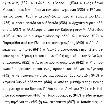
#32)
#34)
(1947-2021) (
Η δι­κή μου Έδεσ­σα, ΙΙ (
Ένας Οδη­γός
#35)
Μου­σεί­ου που δεν πρέ­πει να τον φά­ει η λη­σμο­νιά (
Ελά­χι­στα
#35)
για τον Ελύ­τη (
Ξε­φυλ­λί­ζο­ντας πά­λι τη Σαπ­φώ του Ελύ­τη
#36)
#36)
(
Κί­να ή εν οί­δα ότι ου­δέν οί­δα (
Αρ­χαϊ­κά λυ­ρι­κά αδέ­
#37)
σπο­τα (
Αλε­ξάν­δρεια, από τον Κα­βά­φη στον Μ. Αλέ­ξαν­δρο
#38)
#39)
(
Νέ­κυια ή η σαρ­κο­φά­γος της οδού Ολυ­μπιά­δος (
#40)
Πα­ρα­μύ­θια από την Έδεσ­σα και την πε­ριο­χή της (
Δύο Αμε­
#41)
ρι­κα­νί­δες ποι­ή­τριες (
Αιφ­νί­δια ανα­γνω­στι­κή πε­ρι­πέ­τεια με­
σού­ντος του θέ­ρους και του κο­ρω­νοϊ­ού ή σχε­τι­κά με τον Ντί­νο Χρι­
#22)
#42)
στια­νό­που­λο (
Αρ­χαϊ­κά λυ­ρι­κά αδέ­σπο­τα (
Μία προ­
σω­πι­κή πε­ρι­πλά­νη­ση και ένας προ­σω­πι­κός οδη­γός ανά­γνω­σης
#42)
#43)
(
«Επι­φά­νειες» για τον γλωσ­σο­λό­γο Τά­σο Χρι­στί­δη (
#44)
Αρ­χαϊ­κά λυ­ρι­κά αδέ­σπο­τα (
Από τα μυ­στή­ρια της Θρά­κης
#45)
στα μυ­στή­ρια του Βο­ρεί­ου Πό­λου και του Λον­δί­νου (
Η θε­ό­
#46)
#47)
τη­τα του σύ­μπα­ντος (
Πα­ρα­μυ­θο­κό­ρες (
Μια ανε­κτί­
#47)
μη­τη πη­γή για την εξέ­λι­ξη των ει­κα­στι­κών (
Το­πο­θε­σί­ες και