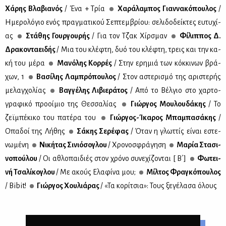
Χά­ρης Βλα­βια­νός
/ Ένα + Τρία
Χα­ρά­λα­μπος Γιαν­να­κό­που­λος
/
Ημε­ρο­λό­γιο ενός πραγ­μα­τι­κού Σε­πτεμ­βρί­ου: σε­λι­δο­δεί­κτες ευ­τυ­χί­
ας
Στά­θης Γουρ­γου­ρής
/ Για τον Τζακ Χίρ­σμαν
Φί­λιπ­πος Δ.
Δρα­κο­ντα­ει­δής
/ Mια του κλέ­φτη, δυό του κλέ­φτη, τρεις και την κα­
κή του μέ­ρα
Μα­νό­λης Κορ­ρές
/ Στην ερη­μιά των κόκ­κι­νων βρά­
χων, 1
Βα­σί­λης Λα­μπρό­που­λος
/ Στον αστε­ρι­σμό της αρι­στε­ρής
με­λαγ­χο­λί­ας
Βαγ­γέ­λης Λι­βιε­ρά­τος
/ Από το Βέλ­γιο στο χαρ­το­
γρα­φι­κό προ­οί­μιο της Θεσ­σα­λί­ας
Γιώρ­γος Μου­λου­δά­κης
/ Το
ζεϊ­μπέ­κι­κο του πα­τέ­ρα του
Γιώρ­γος-Ίκα­ρος Μπα­μπα­σά­κης
/
Οπα­δοί της Λή­θης
Σά­κης Σε­ρέ­φας
/ Όταν η γλωτ­τίς εί­ναι εστε­
νω­μέ­νη
Νι­κή­τας Σι­νιό­σο­γλου
/ Χρο­νο­σφρά­γη­ση
Μα­ρία Στα­σι­
νο­πού­λου
/ Οι αθλο­παι­διές στον χρό­νο συ­νε­χί­ζο­νται [ Β΄]
Φω­τει­
νή Τσα­λί­κο­γλου
/ Mε ακούς Ελα­φί­να μου;
Μίλ­τος Φρα­γκό­που­λος
/ Bibit!
Γιώρ­γος Χου­λιά­ρας
/ «Τα κο­ρί­τσια»: Τους ξε­γέ­λα­σα όλους