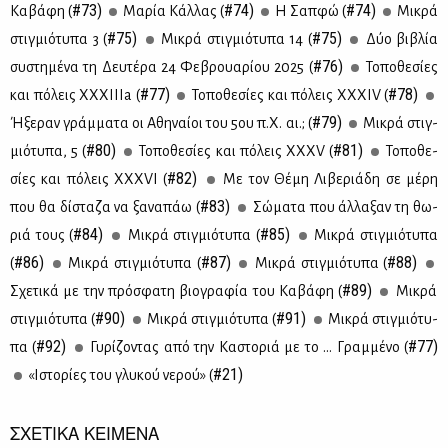
#73)
#74)
#74)
Κα­βά­φη (
Μα­ρία Κάλ­λας (
Η Σαπ­φώ (
Μι­κρά
#75)
#75)
στιγ­μιό­τυ­πα 3 (
Μι­κρά στιγ­μιό­τυ­πα 14 (
Δύο βι­βλία
#76)
συ­στη­μέ­να τη Δευ­τέ­ρα 24 Φε­βρουα­ρί­ου 2025 (
Το­πο­θε­σί­ες
#77)
#78)
και πό­λεις ΧΧ­ΧΙ­Ι­Ιa (
Το­πο­θε­σί­ες και πό­λεις ΧΧ­ΧΙV (
#79)
Ήξε­ραν γράμ­μα­τα οι Αθη­ναί­οι του 5ου π.Χ. αι.; (
Μι­κρά στιγ­
#80)
#81)
μιό­τυ­πα, 5 (
Το­πο­θε­σί­ες και πό­λεις ΧΧ­ΧV (
Το­πο­θε­
#82)
σί­ες και πό­λεις ΧΧ­ΧVI (
Με τον Θέ­μη Λι­βε­ριά­δη σε μέ­ρη
#83)
που θα δί­στα­ζα να ξα­να­πάω (
Σώ­μα­τα που άλ­λα­ξαν τη θω­
#84)
#85)
ριά τους (
Μι­κρά στιγ­μιό­τυ­πα (
Μι­κρά στιγ­μιό­τυ­πα
#86)
#87)
#88)
(
Μι­κρά στιγ­μιό­τυ­πα (
Μι­κρά στιγ­μιό­τυ­πα (
#89)
Σχε­τι­κά με την πρό­σφα­τη βιο­γρα­φία του Κα­βά­φη (
Μι­κρά
#90)
#91)
στιγ­μιό­τυ­πα (
Μι­κρά στιγ­μιό­τυ­πα (
Μι­κρά στιγ­μιό­τυ­
#92)
#77)
πα (
Γυ­ρί­ζο­ντας από την Κα­στο­ριά με το … Γραμ­μέ­νο (
#21)
«Ιστο­ρί­ες του γλυ­κού νε­ρού» (
ΣΧΕΤΙΚΑ ΚΕΙΜΕΝΑ