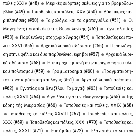
#48)
πό­λεις XXIV (
Με­ρι­κές σκόρ­πιες σκέ­ψεις για το βρο­μο­δου­
#49)
#50)
βλί­νο (
Το­πο­θε­σί­ες και πό­λεις, ΧΧV (
Δύο μι­κρές πε­
#50)
#51)
ρι­πλα­νή­σεις (
Τα ρο­λό­για και τα ομα­το­γυά­λια (
Οι
#52)
Μα­γε­μέ­νες (Ιncantadas) της Θεσ­σα­λο­νί­κης (
Τέ­χνη αλυ­πί­ας
#53)
#54)
(
Παρ­θε­νώ­νας στο χω­ριό Άγρας (
Το­πο­θε­σί­ες και πό­
#55)
#56)
λεις ΧΧVI (
Αρ­χαϊ­κά λυ­ρι­κά αδέ­σπο­τα (
Πε­ρι­πλά­νη­
#57)
ση στην υφή­λιο και δύο παρ­θε­νώ­νιοι έφη­βοι (
Αρ­χαϊ­κά λυ­ρι­
#58)
κά αδέ­σπο­τα (
Η υπέ­ρο­χη εμ­μο­νή στην πε­ρι­γρα­φή του υλι­
#59)
#60)
κού πο­λι­τι­σμού (
Γραμ­μα­τό­ση­μα (
«Πραγ­μα­τι­κό­τη­
#61)
τα», ανα­πα­ρά­στα­ση και λό­γος (
Αρ­χαϊ­κά λυ­ρι­κά αδέ­σπο­τα
#62)
#63)
(
Εγνα­τί­ας και Βε­νι­ζέ­λου. Το μα­γα­ζί (
Το­πο­θε­σί­ες και
#64)
#65)
πό­λεις XXVII (
Λί­γα λό­για για την «Ανα­γέν­νη­ση» (
Της
#66)
#68)
κό­ρης τής Μι­κρα­σί­ας (
Το­πο­θε­σί­ες και πό­λεις, ΧΧIΧ (
#67)
Το­πο­θε­σί­ες και πό­λεις ΧΧVIII (
Το­πο­θε­σί­ες και πό­λεις,
#69)
#70)
ΧΧΧ (
Το­πο­θε­σί­ες και πό­λεις, ΧΧ­ΧΙ (
Το­πο­θε­σί­ες και
#71)
#72)
πό­λεις, ΧΧ­ΧΙΙ (
Επι­τύμ­βια (
Ελα­χι­στό­τα­τα για τoν