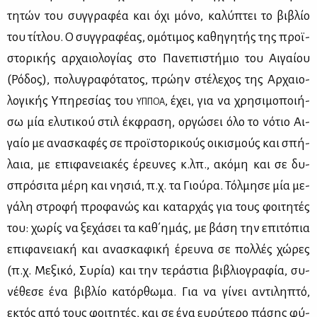
τη­τών του συγ­γρα­φέα και όχι μό­νο, κα­λύ­πτει το βι­βλίο
του τί­τλου. Ο συγ­γρα­φέ­ας, ομό­τι­μος κα­θη­γη­τής της προϊ­
στο­ρι­κής αρ­χαιο­λο­γί­ας στο Πα­νε­πι­στή­μιο του Αι­γαί­ου
(Ρό­δος), πο­λυ­γρα­φό­τα­τος, πρώ­ην στέ­λε­χος της Αρ­χαιο­
λο­γι­κής Υπη­ρε­σί­ας του
, έχει, για να χρη­σι­μο­ποι­ή­
ΥΠ­ΠΟΑ
σω μία ελυ­τι­κού στιλ έκ­φρα­ση, ορ­γώ­σει όλο το νό­τιο Αι­
γαίο με ανα­σκα­φές σε προϊ­στο­ρι­κούς οι­κι­σμούς και σπή­
λαια, με επι­φα­νεια­κές έρευ­νες κ.λπ., ακό­μη και σε δυ­
σπρό­σι­τα μέ­ρη και νη­σιά, π.χ. τα Γιού­ρα. Τόλ­μη­σε μία με­
γά­λη στρο­φή προ­φα­νώς και κα­ταρ­χάς για τους φοι­τη­τές
του: χω­ρίς να ξε­χά­σει τα καθ΄ημάς, με βά­ση την επι­τό­πια
επι­φα­νεια­κή και ανα­σκα­φι­κή έρευ­να σε πολ­λές χώ­ρες
(π.χ. Με­ξι­κό, Συ­ρία) και την τε­ρά­στια βι­βλιο­γρα­φία, συ­
νέ­θε­σε ένα βι­βλίο κα­τόρ­θω­μα. Για να γί­νει αντι­λη­πτό,
εκτός από τους φοι­τη­τές, και σε ένα ευ­ρύ­τε­ρο πά­σης φύ­