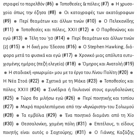
#6)
#7)
στρα­φεί το πα­ρελ­θόν (
Το­πο­θε­σί­ες & πό­λεις (
Η χρυ­σο­
#8)
χοϊα όπως την έζη­σα (
Οι κα­τα­γρα­φές των ακα­τά­γρα­φων
#9)
#10)
(
Πε­ρί θε­α­μά­των και άλ­λων τι­νών (
Ο Πε­λε­κα­νί­δης
#11)
#12)
(
Το­πο­θε­σί­ες και πό­λεις, ΧΧΙΙ (
Ο Παρ­θε­νώ­νας και
#13)
#14)
εγώ (
Τέ­λη του '50 (
Πε­ρί θε­α­μά­των και άλ­λων τι­νών
#15)
#16)
{2} (
Η δι­κή μου Έδεσ­σα (
Ο Stephen Hawking, διά­
#17)
φο­ρα με­τά τα φυ­σι­κά και εγώ (
Χρο­νι­κό μιας από­λυ­τα ευ­τυ­
#18)
#19)
χι­σμέ­νης ημέ­ρας (πε­ζή ελε­γεία) (
Όμη­ρος και Ανα­το­λή (
#20)
Η στα­δια­κή «γνω­ρι­μία» μου με το έρ­γο του Λί­νου Πο­λί­τη (
#22)
#23)
Η Νέα Στοά (
Σχε­τι­κά με τη Μά­κα (
Το­πο­θε­σί­ες και
#24)
πό­λεις ΧΧΙ­ΙΙ (
Συ­νέ­δρια ή Γου­λια­νοί στους αμυ­γδα­λε­ώ­νες
#25)
#26)
(
Τώ­ρα θα μι­λή­σω εγώ (
Πε­ρί ποι­η­τι­κής και το­πί­ου
#27)
(
Μι­κρά πα­ρα­λει­πό­με­να από την «Αγνώ­ρι­στη» του Σο­λω­μού
#28)
#29)
(
Τα εμ­βό­λια (
Ένα ποι­η­τι­κό δια­μά­ντι από τη Χίο
#30)
#31)
(
Θεσ­σα­λο­νί­κη, χα­μέ­νη πό­λη (
Επι­τέ­λους, τι εί­δους
#31)
ποι­η­τής εί­ναι αυ­τός ο Σα­χτού­ρης; (
Ο Γιάν­νης Κα­ζά­ζης