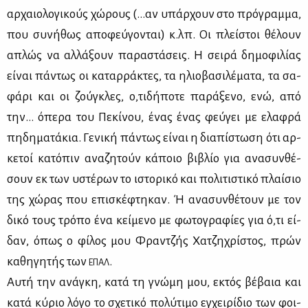
αρ­χαιο­λο­γι­κούς χώ­ρους (…αν υπάρ­χουν στο πρό­γραμ­μα,
που συ­νή­θως απο­φεύ­γο­νται) κ.λπ. Οι πλεί­στοι θέ­λουν
απλώς να αλ­λά­ξουν πα­ρα­στά­σεις. Η σει­ρά δη­μο­φι­λί­ας
εί­ναι πά­ντως οι κα­ταρ­ρά­κτες, τα ηλιο­βα­σι­λέ­μα­τα, τα σα­
φά­ρι και οι ζού­γκλες, ο,τι­δή­πο­τε πα­ρά­ξε­νο, ενώ, από
την… όπε­ρα του Πε­κί­νου, ένας ένας φεύ­γει με ελα­φρά
πη­δη­μα­τά­κια. Γε­νι­κή πά­ντως εί­ναι η δια­πί­στω­ση ότι αρ­
κε­τοί κα­τό­πιν ανα­ζη­τούν κά­ποιο βι­βλίο για ανα­συν­θέ­
σουν εκ των υστέ­ρων το ιστο­ρι­κό και πο­λι­τι­στι­κό πλαί­σιο
της χώ­ρας που επι­σκέ­φτη­καν. Ή ανα­συν­θέ­τουν με τον
δι­κό τους τρό­πο ένα κεί­με­νο με φω­το­γρα­φί­ες για ό,τι εί­
δαν, όπως ο φί­λος μου Φραν­τζής Χα­τζη­χρί­στος, πρών
κα­θη­γη­τής των
.
ΕΠΑΛ
Αυ­τή την ανά­γκη, κα­τά τη γνώ­μη μου, εκτός βέ­βαια και
κα­τά κύ­ριο λό­γο το σχε­τι­κό πο­λύ­τι­μο εγ­χει­ρί­διο των φοι­