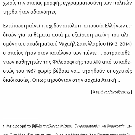
χω­ρίς την όποιας μορ­φής εγ­γραμ­μα­το­σύ­νη των πο­λι­τών
της θα ήταν αδια­νό­η­τες.
Εντύ­πω­ση κά­νει η σχε­δόν από­λυ­τη απου­σία Ελ­λή­νων ει­
δι­κών για τα θέ­μα­τα αυ­τά με εξαί­ρε­ση εκεί­νη του αλη­
σμό­νη­του ακα­δη­μαϊ­κού Μι­χα­ήλ Σα­κελ­λα­ρί­ου (1912-2014)
ο οποί­ος ήταν στον κα­τά­λο­γο των πέ­ντε … οστρα­κι­σθέ­
ντων κα­θη­γη­τών της Φι­λο­σο­φι­κής του
από το κα­θε­
ΑΠΘ
στώς του 1967 χω­ρίς βέ­βαια να… τη­ρη­θούν οι σχε­τι­κές
δια­δι­κα­σί­ες. Όπως τη­ρού­νταν στην αρ­χαία Ατ­τι­κή…
[ Χειμώνας/άνοιξη 2025 ]
___________________
1. Με αφορ­μή το βι­βλίο της Άν­νας Μί­σιου,
Εγ­γραμ­μα­το­σύ­νη και δη­μο­κρα­τία
, μτ­