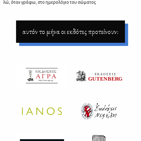
λώ, όταν γρά­φω, στο ημε­ρο­λό­γιο του σώ­μα­τος
αυτόν το μήνα οι εκδότες προτείνουν: