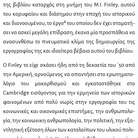
της βι­βλί­ου κα­ταρ­χάς στη μνή­μη του Μ.Ι. Finley, αυ­τού
του κο­ρυ­φαί­ου και διά­ση­μου στην επο­χή του ιστο­ρι­κού
4
και δια­νο­ου­μέ­νου, το έρ­γο
του οποί­ου δεν έχει στα­μα­τή­
σει να ασκεί με­γά­λη επί­δρα­ση, έκα­να μία προ­σπά­θεια να
ανα­συν­θέ­σω το πνευ­μα­τι­κό κλί­μα της δη­μιουρ­γί­ας της
ερ­γο­γρα­φί­ας της και ιδιαί­τε­ρα βέ­βαια αυ­τού του βι­βλί­ου.
Ο Finley το εί­χε σκά­σει ήδη από τη δε­κα­ε­τία του ΄50 από
την Αμε­ρι­κή, αρ­νού­με­νος να απα­ντή­σει στο ερω­τη­μα­το­
λό­γιο του μα­καρ­θι­σμού και εγκα­τα­στά­θη­κε στο
Cambridge ει­σά­γο­ντας για την ερ­μη­νεία των ιστο­ρι­κών
φαι­νο­μέ­νων από πο­λύ νω­ρίς στην ερ­γο­γρα­φία του τις
κοι­νω­νι­κές και οι­κο­νο­μι­κές επι­στή­μες, την αν­θρω­πο­λο­
γία, την κοι­νω­νι­κη αν­θρω­πο­λο­γία, την πο­λι­τι­κή, την εξα­
ντλη­τι­κή εξέ­τα­ση όλων των κα­τα­λοί­πων του υλι­κού πο­λι­