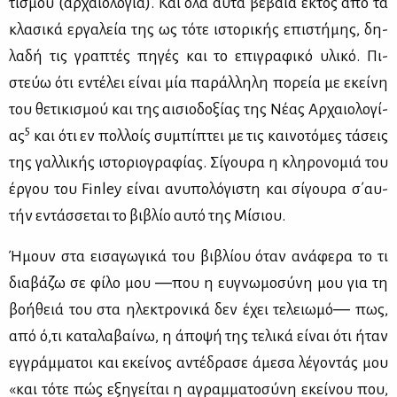
τι­σμού (αρ­χαιο­λο­γία). Και όλα αυ­τά βέ­βαια εκτός από τα
κλα­σι­κά ερ­γα­λεία της ως τό­τε ιστο­ρι­κής επι­στή­μης, δη­
λα­δή τις γρα­πτές πη­γές και το επι­γρα­φι­κό υλι­κό. Πι­
στεύω ότι εντέ­λει εί­ναι μία πα­ράλ­λη­λη πο­ρεία με εκεί­νη
του θε­τι­κι­σμού και της αι­σιο­δο­ξί­ας της Νέ­ας Αρ­χαιο­λο­γί­
5
ας
και ότι εν πολ­λοίς συ­μπί­πτει με τις και­νο­τό­μες τά­σεις
της γαλ­λι­κής ιστο­ριο­γρα­φί­ας. Σί­γου­ρα η κλη­ρο­νο­μιά του
έρ­γου του Finley εί­ναι ανυ­πο­λό­γι­στη και σί­γου­ρα σ΄αυ­
τήν εντάσ­σε­ται το βι­βλίο αυ­τό της Μί­σιου.
Ήμουν στα ει­σα­γω­γι­κά του βι­βλί­ου όταν ανά­φε­ρα το τι
δια­βά­ζω σε φί­λο μου ―που η ευ­γνω­μο­σύ­νη μου για τη
βο­ή­θειά του στα ηλε­κτρο­νι­κά δεν έχει τε­λειω­μό― πως,
από ό,τι κα­τα­λα­βαί­νω, η άπο­ψή της τε­λι­κά εί­ναι ότι ήταν
εγ­γράμ­μα­τοι και εκεί­νος αντέ­δρα­σε άμε­σα λέ­γο­ντάς μου
«και τό­τε πώς εξη­γεί­ται η αγραμ­μα­το­σύ­νη εκεί­νου που,