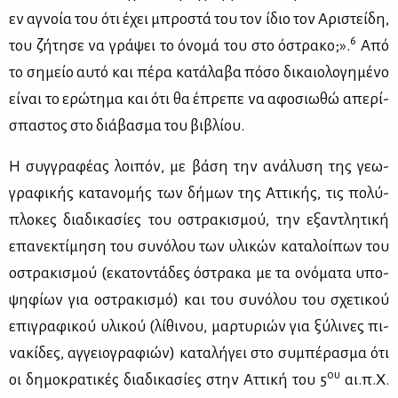
εν αγνοία του ότι έχει μπρο­στά του τον ίδιο τον Αρι­στεί­δη,
6
του ζή­τη­σε να γρά­ψει το όνο­μά του στο όστρα­κο;».
Από
το ση­μείο αυ­τό και πέ­ρα κα­τά­λα­βα πό­σο δι­καιο­λο­γη­μέ­νο
εί­ναι το ερώ­τη­μα και ότι θα έπρε­πε να αφο­σιω­θώ απε­ρί­
σπα­στος στο διά­βα­σμα του βι­βλί­ου.
Η συγ­γρα­φέ­ας λοι­πόν, με βά­ση την ανά­λυ­ση της γε­ω­
γρα­φι­κής κα­τα­νο­μής των δή­μων της Ατ­τι­κής, τις πο­λύ­
πλο­κες δια­δι­κα­σί­ες του οστρα­κι­σμού, την εξα­ντλη­τι­κή
επα­νε­κτί­μη­ση του συ­νό­λου των υλι­κών κα­τα­λοί­πων του
οστρα­κι­σμού (εκα­το­ντά­δες όστρα­κα με τα ονό­μα­τα υπο­
ψη­φί­ων για οστρα­κι­σμό) και του συ­νό­λου του σχε­τι­κού
επι­γρα­φι­κού υλι­κού (λί­θι­νου, μαρ­τυ­ριών για ξύ­λι­νες πι­
να­κί­δες, αγ­γειο­γρα­φιών) κα­τα­λή­γει στο συ­μπέ­ρα­σμα ότι
ου
οι δη­μο­κρα­τι­κές δια­δι­κα­σί­ες στην Ατ­τι­κή του 5
αι.π.Χ.