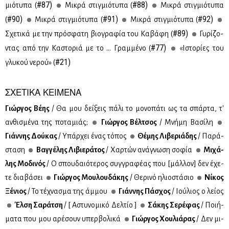
#87)
#88)
μιό­τυ­πα (
Μι­κρά στιγ­μιό­τυ­πα (
Μι­κρά στιγ­μιό­τυ­πα
#90)
#91)
#92)
(
Μι­κρά στιγ­μιό­τυ­πα (
Μι­κρά στιγ­μιό­τυ­πα (
#89)
Σχε­τι­κά με την πρό­σφα­τη βιο­γρα­φία του Κα­βά­φη (
Γυ­ρί­ζο­
#77)
ντας από την Κα­στο­ριά με το … Γραμ­μέ­νο (
«Ιστο­ρί­ες του
#21)
γλυ­κού νε­ρού» (
ΣΧΕΤΙΚΑ ΚΕΙΜΕΝΑ
Γιώρ­γος Βέ­ης
/ Θα μου δεί­ξεις πά­λι το μο­νο­πά­τι ως τα σπάρ­τα, τ'
αν­θι­σμέ­να της πο­τα­μιάς;
Γιώρ­γος Βέλ­τσος
/ Mνή­μη Βα­σί­λη
Γιάν­νης Δού­κας
/ Υπάρ­χει ένας τό­πος
Θέ­μης Λι­βε­ριά­δης
/ Πα­ρά­
στα­ση
Βαγ­γέ­λης Λι­βιε­ρά­τος
/ Χαρ­τών ανά­γνω­ση σο­φία
Μι­χά­
λης Μο­δι­νός
/ Ο σπου­δαιό­τε­ρος συγ­γρα­φέ­ας που [μάλ­λον] δεν έχε­
τε δια­βά­σει
Γιώρ­γος Μου­λου­δά­κης
/ Θε­ρι­νό ηλιο­στά­σιο
Νί­κος
Ξέ­νιος
/ Το τέ­χνα­σμα της άμ­μου
Γιάν­νης Πά­σχος
/ Ιού­λιος ο λεί­ος
Έλ­ση Σα­ρά­τση
/ [ Αστυ­νο­μι­κό Δελ­τίο ]
Σά­κης Σε­ρέ­φας
/ Ποι­ή­
μα­τα που μου αρέ­σουν υπερ­βο­λι­κά
Γιώρ­γος Χου­λιά­ρας
/ Δεν μι­