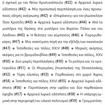
#22)
ή σχε­τι­κά με τον Ντί­νο Χρι­στια­νό­που­λο (
Αρ­χαϊ­κά λυ­ρι­κά
#42)
αδέ­σπο­τα (
Μία προ­σω­πι­κή πε­ρι­πλά­νη­ση και ένας προ­σω­
#42)
πι­κός οδη­γός ανά­γνω­σης (
«Επι­φά­νειες» για τον γλωσ­σο­λό­γο
#43)
#44)
Τά­σο Χρι­στί­δη (
Αρ­χαϊ­κά λυ­ρι­κά αδέ­σπο­τα (
Από τα
μυ­στή­ρια της Θρά­κης στα μυ­στή­ρια του Βο­ρεί­ου Πό­λου και του
#45)
#46)
Λον­δί­νου (
Η θε­ό­τη­τα του σύ­μπα­ντος (
Πα­ρα­μυ­θο­
#47)
κό­ρες (
Μια ανε­κτί­μη­τη πη­γή για την εξέ­λι­ξη των ει­κα­στι­κών
#47)
#48)
(
Το­πο­θε­σί­ες και πό­λεις XXIV (
Με­ρι­κές σκόρ­πιες
#49)
σκέ­ψεις για το βρο­μο­δου­βλί­νο (
Το­πο­θε­σί­ες και πό­λεις, ΧΧV
#50)
#50)
(
Δύο μι­κρές πε­ρι­πλα­νή­σεις (
Τα ρο­λό­για και τα ομα­
#51)
το­γυά­λια (
Οι Μα­γε­μέ­νες (Ιncantadas) της Θεσ­σα­λο­νί­κης
#52)
#53)
(
Τέ­χνη αλυ­πί­ας (
Παρ­θε­νώ­νας στο χω­ριό Άγρας
#54)
#55)
(
Το­πο­θε­σί­ες και πό­λεις ΧΧVI (
Αρ­χαϊ­κά λυ­ρι­κά αδέ­
#56)
σπο­τα (
Πε­ρι­πλά­νη­ση στην υφή­λιο και δύο παρ­θε­νώ­νιοι
#57)
#58)
έφη­βοι (
Αρ­χαϊ­κά λυ­ρι­κά αδέ­σπο­τα (
Η υπέ­ρο­χη εμ­
#59)
μο­νή στην πε­ρι­γρα­φή του υλι­κού πο­λι­τι­σμού (
Γραμ­μα­τό­ση­