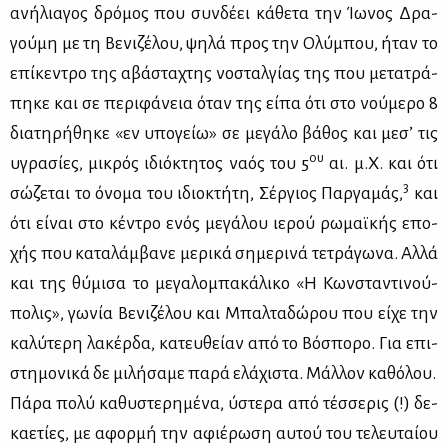
ανή­λια­γος δρό­μος που συν­δέ­ει κά­θε­τα την Ίω­νος Δρα­
γού­μη με τη Βε­νι­ζέ­λου, ψη­λά προς την Ολύ­μπου, ήταν το
επί­κε­ντρο της αβά­στα­χτης νο­σταλ­γί­ας της που με­τα­τρά­
πη­κε και σε πε­ρι­φά­νεια όταν της εί­πα ότι στο νού­με­ρο 8
δια­τη­ρή­θη­κε «εν υπο­γείω» σε με­γά­λο βά­θος και με­σ’ τις
ου
υγρα­σί­ες, μι­κρός ιδιό­κτη­τος να­ός του 5
αι. μ.Χ. και ότι
3
σώ­ζε­ται το όνο­μα του ιδιο­κτή­τη, Σέρ­γιος Παρ­γα­μάς,
και
ότι εί­ναι στο κέ­ντρο ενός με­γά­λου ιε­ρού ρω­μαϊ­κής επο­
χής που κα­τα­λάμ­βα­νε με­ρι­κά ση­με­ρι­νά τε­τρά­γω­να. Αλ­λά
και της θύ­μι­σα το με­γα­λο­μπα­κά­λι­κο «Η Κων­στα­ντι­νού­
πο­λις», γω­νία Βε­νι­ζέ­λου και Μπαλ­τα­δώ­ρου που εί­χε την
κα­λύ­τε­ρη λα­κέρ­δα, κα­τευ­θεί­αν από το Βό­σπο­ρο. Για επι­
στη­μο­νι­κά δε μι­λή­σα­με πα­ρά ελά­χι­στα. Μάλ­λον κα­θό­λου.
Πά­ρα πο­λύ κα­θυ­στε­ρη­μέ­να, ύστε­ρα από τέσ­σε­ρις (!) δε­
κα­ε­τί­ες, με αφορ­μή την αφιέ­ρω­ση αυ­τού του τε­λευ­ταί­ου