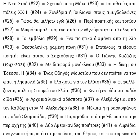
#22)
#23)
Η Νέα Στοά (
Σχε­τι­κά με τη Μά­κα (
Το­πο­θε­σί­ες και
#24)
πό­λεις ΧΧΙ­ΙΙ (
Συ­νέ­δρια ή Γου­λια­νοί στους αμυ­γδα­λε­ώ­νες
#25)
#26)
(
Τώ­ρα θα μι­λή­σω εγώ (
Πε­ρί ποι­η­τι­κής και το­πί­ου
#27)
(
Μι­κρά πα­ρα­λει­πό­με­να από την «Αγνώ­ρι­στη» του Σο­λω­μού
#28)
#29)
(
Τα εμ­βό­λια (
Ένα ποι­η­τι­κό δια­μά­ντι από τη Χίο
#30)
#31)
(
Θεσ­σα­λο­νί­κη, χα­μέ­νη πό­λη (
Επι­τέ­λους, τι εί­δους
#31)
ποι­η­τής εί­ναι αυ­τός ο Σα­χτού­ρης; (
Ο Γιάν­νης Κα­ζά­ζης
#32)
#33)
(1947-2021) (
Με δια­φο­ρά μο­νό­κλι­νου (
Η δι­κή μου
#34)
Έδεσ­σα, ΙΙ (
Ένας Οδη­γός Μου­σεί­ου που δεν πρέ­πει να τον
#35)
#35)
φά­ει η λη­σμο­νιά (
Ελά­χι­στα για τον Ελύ­τη (
Ξε­φυλ­λί­
#36)
ζο­ντας πά­λι τη Σαπ­φώ του Ελύ­τη (
Κί­να ή εν οί­δα ότι ου­δέν
#36)
#37)
οί­δα (
Αρ­χαϊ­κά λυ­ρι­κά αδέ­σπο­τα (
Αλε­ξάν­δρεια, από
#38)
τον Κα­βά­φη στον Μ. Αλέ­ξαν­δρο (
Νέ­κυια ή η σαρ­κο­φά­γος
#39)
της οδού Ολυ­μπιά­δος (
Πα­ρα­μύ­θια από την Έδεσ­σα και την
#40)
#41)
πε­ριο­χή της (
Δύο Αμε­ρι­κα­νί­δες ποι­ή­τριες (
Αιφ­νί­δια
ανα­γνω­στι­κή πε­ρι­πέ­τεια με­σού­ντος του θέ­ρους και του κο­ρω­νοϊ­ού