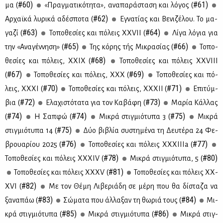
#60)
#61)
μα (
«Πραγ­μα­τι­κό­τη­τα», ανα­πα­ρά­στα­ση και λό­γος (
#62)
Αρ­χαϊ­κά λυ­ρι­κά αδέ­σπο­τα (
Εγνα­τί­ας και Βε­νι­ζέ­λου. Το μα­
#63)
#64)
γα­ζί (
Το­πο­θε­σί­ες και πό­λεις XXVII (
Λί­γα λό­για για
#65)
#66)
την «Ανα­γέν­νη­ση» (
Της κό­ρης τής Μι­κρα­σί­ας (
Το­πο­
#68)
θε­σί­ες και πό­λεις, ΧΧIΧ (
Το­πο­θε­σί­ες και πό­λεις ΧΧVIII
#67)
#69)
(
Το­πο­θε­σί­ες και πό­λεις, ΧΧΧ (
Το­πο­θε­σί­ες και πό­
#70)
#71)
λεις, ΧΧ­ΧΙ (
Το­πο­θε­σί­ες και πό­λεις, ΧΧ­ΧΙΙ (
Επι­τύμ­
#72)
#73)
βια (
Ελα­χι­στό­τα­τα για τoν Κα­βά­φη (
Μα­ρία Κάλ­λας
#74)
#74)
#75)
(
Η Σαπ­φώ (
Μι­κρά στιγ­μιό­τυ­πα 3 (
Μι­κρά
#75)
στιγ­μιό­τυ­πα 14 (
Δύο βι­βλία συ­στη­μέ­να τη Δευ­τέ­ρα 24 Φε­
#76)
#77)
βρουα­ρί­ου 2025 (
Το­πο­θε­σί­ες και πό­λεις ΧΧ­ΧΙ­Ι­Ιa (
#78)
#80)
Το­πο­θε­σί­ες και πό­λεις ΧΧ­ΧΙV (
Μι­κρά στιγ­μιό­τυ­πα, 5 (
#81)
Το­πο­θε­σί­ες και πό­λεις ΧΧ­ΧV (
Το­πο­θε­σί­ες και πό­λεις ΧΧ­
#82)
ΧVI (
Με τον Θέ­μη Λι­βε­ριά­δη σε μέ­ρη που θα δί­στα­ζα να
#83)
#84)
ξα­να­πάω (
Σώ­μα­τα που άλ­λα­ξαν τη θω­ριά τους (
Μι­
#85)
#86)
κρά στιγ­μιό­τυ­πα (
Μι­κρά στιγ­μιό­τυ­πα (
Μι­κρά στιγ­