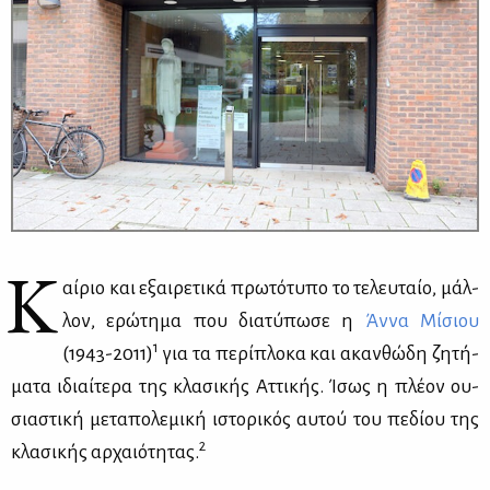
Κ
αί­ριο και εξαι­ρε­τι­κά πρω­τό­τυ­πο το τε­λευ­ταίο, μάλ­
λον, ερώ­τη­μα που δια­τύ­πω­σε η
Άν­να Μί­σιου
1
(1943-2011)
για τα πε­ρί­πλο­κα και ακαν­θώ­δη ζη­τή­
μα­τα ιδιαί­τε­ρα της κλα­σι­κής Ατ­τι­κής. Ίσως η πλέ­ον ου­
σια­στι­κή με­τα­πο­λε­μι­κή ιστο­ρι­κός αυ­τού του πε­δί­ου της
2
κλα­σι­κής αρ­χαιό­τη­τας.