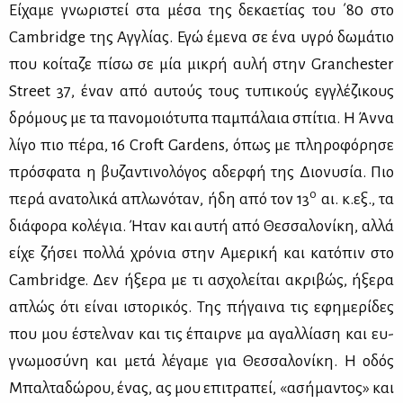
Εί­χα­με γνω­ρι­στεί στα μέ­σα της δε­κα­ε­τί­ας του ΄80 στο
Cambridge της Αγ­γλί­ας. Εγώ έμε­να σε ένα υγρό δω­μά­τιο
που κοί­τα­ζε πί­σω σε μία μι­κρή αυ­λή στην Granchester
Street 37, έναν από αυ­τούς τους τυ­πι­κούς εγ­γλέ­ζι­κους
δρό­μους με τα πα­νο­μοιό­τυ­πα πα­μπά­λαια σπί­τια. H Άν­να
λί­γο πιο πέ­ρα, 16 Croft Gardens, όπως με πλη­ρο­φό­ρη­σε
πρό­σφα­τα η βυ­ζα­ντι­νο­λό­γος αδερ­φή της Διο­νυ­σία. Πιο
ο
πε­ρά ανα­το­λι­κά απλω­νό­ταν, ήδη από τον 13
αι. κ.εξ., τα
διά­φο­ρα κο­λέ­για. Ήταν και αυ­τή από Θεσ­σα­λο­νί­κη, αλ­λά
εί­χε ζή­σει πολ­λά χρό­νια στην Αμε­ρι­κή και κα­τό­πιν στο
Cambridge. Δεν ήξε­ρα με τι ασχο­λεί­ται ακρι­βώς, ήξε­ρα
απλώς ότι εί­ναι ιστο­ρι­κός. Της πή­γαι­να τις εφη­με­ρί­δες
που μου έστελ­ναν και τις έπαιρ­νε μα αγαλ­λί­α­ση και ευ­
γνω­μο­σύ­νη και με­τά λέ­γα­με για Θεσ­σα­λο­νί­κη. Η οδός
Μπαλ­τα­δώ­ρου, ένας, ας μου επι­τρα­πεί, «ασή­μα­ντος» και