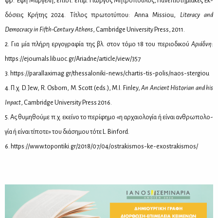
φρ. Έφη Μαρ­γέ­λη, επιστ. επιμ. Γιώρ­γος Μη­τρό­που­λος, Πα­νε­πι­στη­μια­κές Εκ­
δό­σεις Κρή­της 2024. Τί­τλος πρω­το­τύ­που: Anna Missiou,
Literacy and
Democracy in Fifth-Century Athens
, Cambridge University Press, 2011.
2. Για μία πλή­ρη ερ­γο­γρα­φία της βλ. στον τό­μο 18 του πε­ριο­δι­κού
Αριά­δνη
:
https://​ejo​urna​ls.​lib.​uoc.​gr/​Ariadne/​article/​view/​357
3. https://​par​alla​xima​g.​gr/​the​ssal​onik​i-​news/​chartis-​tis-​polis/​naos-​stergiou
4. Π.χ. D. Jew, R. Osborn, M. Scott (eds.), M.I. Finley,
An Ancient Historian and his
Inpact
, Cambridge University Press 2016.
5. Ας θυ­μη­θού­με π.χ. εκεί­νο το πε­ρί­φη­μο «η αρ­χαιο­λο­γία ή εί­ναι αν­θρω­πο­λο­
γία ή εί­ναι τί­πο­τε» του διά­ση­μου τό­τε L. Binford.
6. https://​www.​top​onti​ki.​gr/​2018/​07/​04/​ost​raki​smos-​ke-​exo​stra​kism​os/