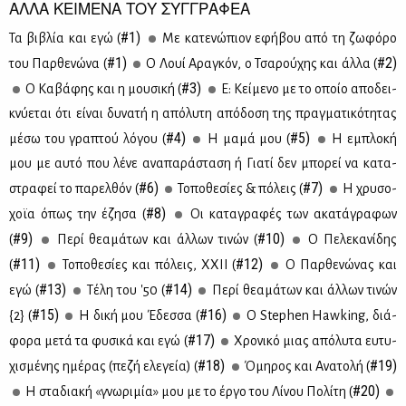
ΑΛΛΑ ΚΕΙΜΕΝΑ ΤΟΥ ΣΥΓΓΡΑΦΕΑ
#1)
Τα βι­βλία και εγώ (
Με κα­τε­νώ­πιον εφή­βου από τη ζω­φό­ρο
#1)
#2)
του Παρ­θε­νώ­να (
Ο Λουί Αρα­γκόν, ο Τσα­ρού­χης και άλ­λα (
#3)
Ο Κα­βά­φης και η μου­σι­κή (
Ε: Κεί­με­νο με το οποίο απο­δει­
κνύ­ε­ται ότι εί­ναι δυ­να­τή η από­λυ­τη από­δο­ση της πραγ­μα­τι­κό­τη­τας
#4)
#5)
μέ­σω του γρα­πτού λό­γου (
Η μα­μά μου (
Η εμπλο­κή
μου με αυ­τό που λέ­νε ανα­πα­ρά­στα­ση ή Για­τί δεν μπο­ρεί να κα­τα­
#6)
#7)
στρα­φεί το πα­ρελ­θόν (
Το­πο­θε­σί­ες & πό­λεις (
Η χρυ­σο­
#8)
χοϊα όπως την έζη­σα (
Οι κα­τα­γρα­φές των ακα­τά­γρα­φων
#9)
#10)
(
Πε­ρί θε­α­μά­των και άλ­λων τι­νών (
Ο Πε­λε­κα­νί­δης
#11)
#12)
(
Το­πο­θε­σί­ες και πό­λεις, ΧΧΙΙ (
Ο Παρ­θε­νώ­νας και
#13)
#14)
εγώ (
Τέ­λη του '50 (
Πε­ρί θε­α­μά­των και άλ­λων τι­νών
#15)
#16)
{2} (
Η δι­κή μου Έδεσ­σα (
Ο Stephen Hawking, διά­
#17)
φο­ρα με­τά τα φυ­σι­κά και εγώ (
Χρο­νι­κό μιας από­λυ­τα ευ­τυ­
#18)
#19)
χι­σμέ­νης ημέ­ρας (πε­ζή ελε­γεία) (
Όμη­ρος και Ανα­το­λή (
#20)
Η στα­δια­κή «γνω­ρι­μία» μου με το έρ­γο του Λί­νου Πο­λί­τη (