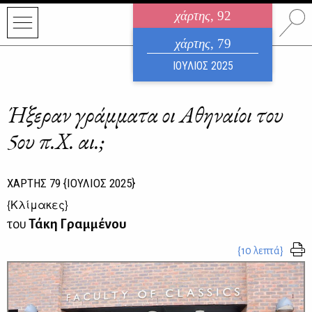
χάρτης
, 92
ηλεκτρονικό περιοδικό
χάρτης
, 79
ΑΥΓΟΥΣΤΟΣ 2026
ΙΟΥΛΙΟΣ 2025
Ήξεραν γράμματα οι Αθηναίοι του
5ου π.Χ. αι.;
ΧΑΡΤΗΣ
79
{ΙΟΥΛΙΟΣ 2025}
{
Κλίμακες
}
του
Τάκη Γραμμένου
{10 λεπτά}