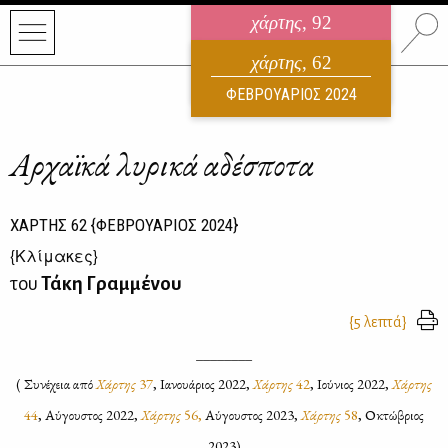
χάρτης
, 92
ηλεκτρονικό περιοδικό
χάρτης
, 62
ΑΥΓΟΥΣΤΟΣ 2026
ΦΕΒΡΟΥΑΡΙΟΣ 2024
Αρχαϊκά λυρικά αδέσποτα
ΧΑΡΤΗΣ
62
{ΦΕΒΡΟΥΑΡΙΟΣ 2024}
{
Κλίμακες
}
του
Τάκη Γραμμένου
{5 λεπτά}
________
( Συ­νέ­χεια από
Χάρ­της
37
, Ια­νουά­ριος 2022,
Χάρ­της
42
, Ιού­νιος 2022,
Χάρ­της
44
, Αύ­γου­στος 2022,
Χάρ­της
56,
Αύ­γου­στος 2023,
Χάρ­της
58
, Οκτώ­βριος
2023)