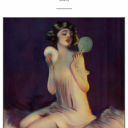
___________