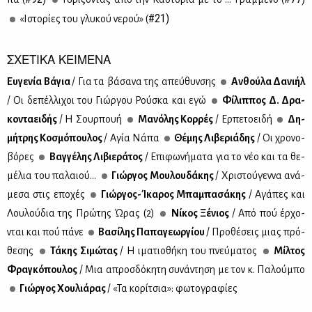
#21)
«Ιστο­ρί­ες του γλυ­κού νε­ρού» (
ΣΧΕΤΙΚΑ ΚΕΙΜΕΝΑ
Ευ­γε­νία Βά­για
/ Για τα βά­σα­να της απεύ­θυν­σης
Αν­θού­λα Δα­νι­ήλ
/ Οι δε­πέλ­λι­χοι του Γιώρ­γου Ρού­σκα και εγώ
Φί­λιπ­πος Δ. Δρα­
κο­ντα­ει­δής
/ Η Σουρ­πουή
Μα­νό­λης Κορ­ρές
/ Ερ­πε­τοει­δή
Δη­
μή­τρης Κο­σμό­που­λος
/ Αγία Νά­πα
Θέ­μης Λι­βε­ριά­δης
/ Οι χρο­νο­
βό­ρες
Βαγ­γέ­λης Λι­βιε­ρά­τος
/ Επι­φω­νή­μα­τα για το νέο και τα θε­
μέ­λια του πα­λαιού...
Γιώρ­γος Μου­λου­δά­κης
/ Χρι­στού­γεν­να ανά­
με­σα στις επο­χές
Γιώρ­γος-Ίκα­ρος Μπα­μπα­σά­κης
/ Αγά­πες και
Λου­λού­δια της Πρώ­της Ώρας (2)
Νί­κος Ξέ­νιος
/ Από πού έρ­χο­
νται και πού πά­νε
Βα­σί­λης Πα­πα­γε­ωρ­γί­ου
/ Προ­θέ­σεις μιας πρό­
θε­σης
Τά­κης Σι­μώ­τας
/ Η ιμα­τιο­θή­κη του πνεύ­μα­τος
Μίλ­τος
Φρα­γκό­που­λος
/ Μια απροσ­δό­κη­τη συ­νά­ντη­ση με τον κ. Πα­λού­μπο
Γιώρ­γος Χου­λιά­ρας
/ «Τα κο­ρί­τσια»: φω­το­γρα­φί­ες