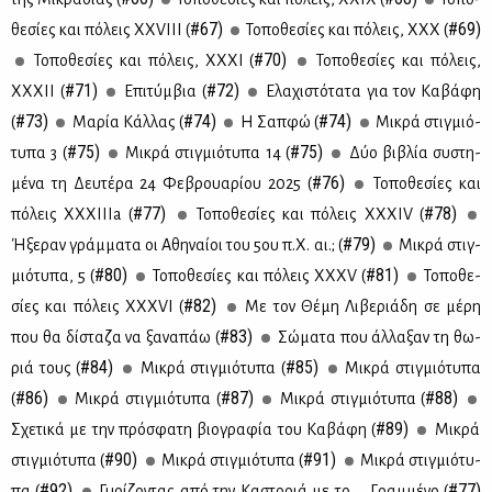
#67)
#69)
θε­σί­ες και πό­λεις ΧΧVIII (
Το­πο­θε­σί­ες και πό­λεις, ΧΧΧ (
#70)
Το­πο­θε­σί­ες και πό­λεις, ΧΧ­ΧΙ (
Το­πο­θε­σί­ες και πό­λεις,
#71)
#72)
ΧΧ­ΧΙΙ (
Επι­τύμ­βια (
Ελα­χι­στό­τα­τα για τoν Κα­βά­φη
#73)
#74)
#74)
(
Μα­ρία Κάλ­λας (
Η Σαπ­φώ (
Μι­κρά στιγ­μιό­
#75)
#75)
τυ­πα 3 (
Μι­κρά στιγ­μιό­τυ­πα 14 (
Δύο βι­βλία συ­στη­
#76)
μέ­να τη Δευ­τέ­ρα 24 Φε­βρουα­ρί­ου 2025 (
Το­πο­θε­σί­ες και
#77)
#78)
πό­λεις ΧΧ­ΧΙ­Ι­Ιa (
Το­πο­θε­σί­ες και πό­λεις ΧΧ­ΧΙV (
#79)
Ήξε­ραν γράμ­μα­τα οι Αθη­ναί­οι του 5ου π.Χ. αι.; (
Μι­κρά στιγ­
#80)
#81)
μιό­τυ­πα, 5 (
Το­πο­θε­σί­ες και πό­λεις ΧΧ­ΧV (
Το­πο­θε­
#82)
σί­ες και πό­λεις ΧΧ­ΧVI (
Με τον Θέ­μη Λι­βε­ριά­δη σε μέ­ρη
#83)
που θα δί­στα­ζα να ξα­να­πάω (
Σώ­μα­τα που άλ­λα­ξαν τη θω­
#84)
#85)
ριά τους (
Μι­κρά στιγ­μιό­τυ­πα (
Μι­κρά στιγ­μιό­τυ­πα
#86)
#87)
#88)
(
Μι­κρά στιγ­μιό­τυ­πα (
Μι­κρά στιγ­μιό­τυ­πα (
#89)
Σχε­τι­κά με την πρό­σφα­τη βιο­γρα­φία του Κα­βά­φη (
Μι­κρά
#90)
#91)
στιγ­μιό­τυ­πα (
Μι­κρά στιγ­μιό­τυ­πα (
Μι­κρά στιγ­μιό­τυ­
#92)
#77)
πα (
Γυ­ρί­ζο­ντας από την Κα­στο­ριά με το … Γραμ­μέ­νο (