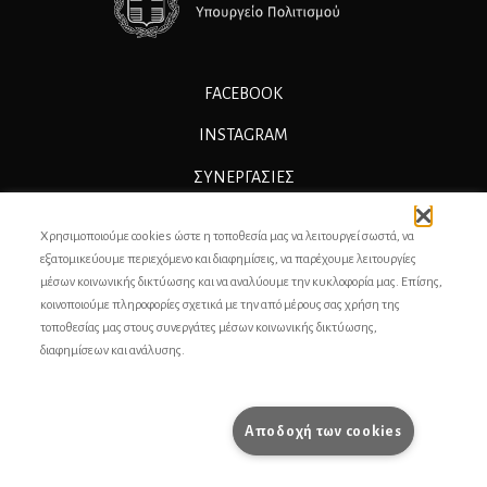
FACEBOOK
INSTAGRAM
ΣΥΝΕΡΓΑΣΊΕΣ
ΔΙΑΦΗΜΙΣΗ
Χρησιμοποιούμε cookies ώστε η τοποθεσία μας να λειτουργεί σωστά, να
ΕΠΙΚΟΙΝΩΝΙΑ
εξατομικεύουμε περιεχόμενο και διαφημίσεις, να παρέχουμε λειτουργίες
μέσων κοινωνικής δικτύωσης και να αναλύουμε την κυκλοφορία μας. Επίσης,
ΣΥΝΤΕΛΕΣΤΕΣ
κοινοποιούμε πληροφορίες σχετικά με την από μέρους σας χρήση της
τοποθεσίας μας στους συνεργάτες μέσων κοινωνικής δικτύωσης,
ΤΑΥΤΟΤΗΤΑ
διαφημίσεων και ανάλυσης.
ΠΡΟΣΩΠΙΚΆ ΔΕΔΟΜΈΝΑ
ΟΡΟΙ ΧΡΗΣΗΣ
Αποδοχή των cookies
pencilcase.gr