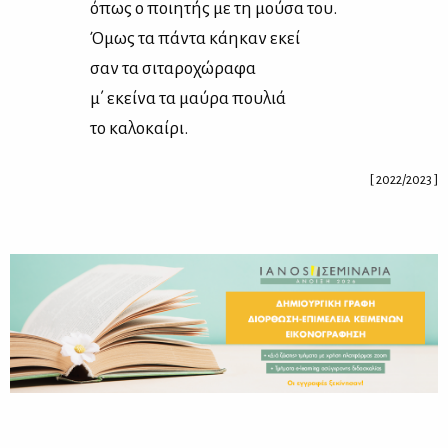
όπως ο ποι­η­τής με τη μού­σα του.
Όμως τα πά­ντα κά­η­καν εκεί
σαν τα σι­τα­ρο­χώ­ρα­φα
μ΄ εκεί­να τα μαύ­ρα που­λιά
το κα­λο­καί­ρι.
[ 2022/2023 ]