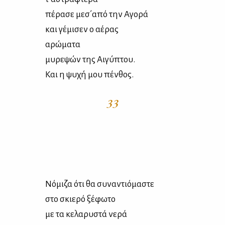
πέ­ρα­σε μεσ΄από την Αγο­ρά
και γέ­μι­σεν ο αέ­ρας
αρώ­μα­τα
μυ­ρε­ψών της Αι­γύ­πτου.
Και η ψυ­χή μου πέν­θος.
33
Νό­μι­ζα ότι θα συ­να­ντιό­μα­στε
στο σκιε­ρό ξέ­φω­το
με τα κε­λα­ρυ­στά νε­ρά