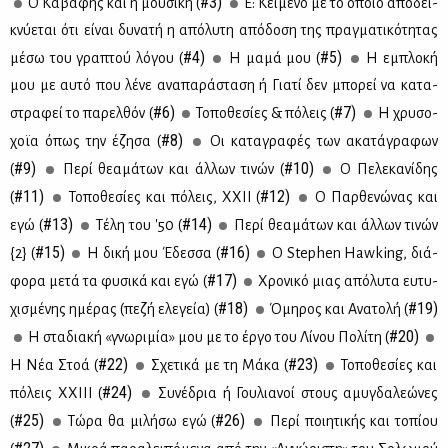
#3)
Ο Κα­βά­φης και η μου­σι­κή (
Ε: Κεί­με­νο με το οποίο απο­δει­
κνύ­ε­ται ότι εί­ναι δυ­να­τή η από­λυ­τη από­δο­ση της πραγ­μα­τι­κό­τη­τας
#4)
#5)
μέ­σω του γρα­πτού λό­γου (
Η μα­μά μου (
Η εμπλο­κή
μου με αυ­τό που λέ­νε ανα­πα­ρά­στα­ση ή Για­τί δεν μπο­ρεί να κα­τα­
#6)
#7)
στρα­φεί το πα­ρελ­θόν (
Το­πο­θε­σί­ες & πό­λεις (
Η χρυ­σο­
#8)
χοϊα όπως την έζη­σα (
Οι κα­τα­γρα­φές των ακα­τά­γρα­φων
#9)
#10)
(
Πε­ρί θε­α­μά­των και άλ­λων τι­νών (
Ο Πε­λε­κα­νί­δης
#11)
#12)
(
Το­πο­θε­σί­ες και πό­λεις, ΧΧΙΙ (
Ο Παρ­θε­νώ­νας και
#13)
#14)
εγώ (
Τέ­λη του '50 (
Πε­ρί θε­α­μά­των και άλ­λων τι­νών
#15)
#16)
{2} (
Η δι­κή μου Έδεσ­σα (
Ο Stephen Hawking, διά­
#17)
φο­ρα με­τά τα φυ­σι­κά και εγώ (
Χρο­νι­κό μιας από­λυ­τα ευ­τυ­
#18)
#19)
χι­σμέ­νης ημέ­ρας (πε­ζή ελε­γεία) (
Όμη­ρος και Ανα­το­λή (
#20)
Η στα­δια­κή «γνω­ρι­μία» μου με το έρ­γο του Λί­νου Πο­λί­τη (
#22)
#23)
Η Νέα Στοά (
Σχε­τι­κά με τη Μά­κα (
Το­πο­θε­σί­ες και
#24)
πό­λεις ΧΧΙ­ΙΙ (
Συ­νέ­δρια ή Γου­λια­νοί στους αμυ­γδα­λε­ώ­νες
#25)
#26)
(
Τώ­ρα θα μι­λή­σω εγώ (
Πε­ρί ποι­η­τι­κής και το­πί­ου