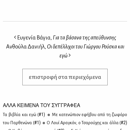
Ευγενία Βάγια,
Για τα βάσανα της απεύθυνσης
Ανθούλα Δανιήλ,
Οι δεπέλλιχοι του Γιώργου Ρούσκα και
εγώ
επιστροφή στα περιεχόμενα
ΑΛΛΑ ΚΕΙΜΕΝΑ ΤΟΥ ΣΥΓΓΡΑΦΕΑ
#1)
Τα βι­βλία και εγώ (
Με κα­τε­νώ­πιον εφή­βου από τη ζω­φό­ρο
#1)
#2)
του Παρ­θε­νώ­να (
Ο Λουί Αρα­γκόν, ο Τσα­ρού­χης και άλ­λα (