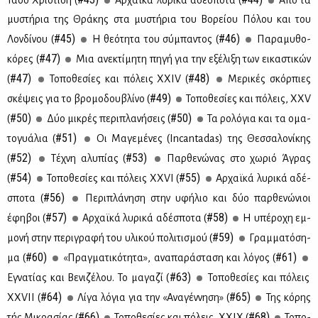
Τά­σο Χρι­στί­δη (
Αρ­χαϊ­κά λυ­ρι­κά αδέ­σπο­τα (
Από τα
μυ­στή­ρια της Θρά­κης στα μυ­στή­ρια του Βο­ρεί­ου Πό­λου και του
#45)
#46)
Λον­δί­νου (
Η θε­ό­τη­τα του σύ­μπα­ντος (
Πα­ρα­μυ­θο­
#47)
κό­ρες (
Μια ανε­κτί­μη­τη πη­γή για την εξέ­λι­ξη των ει­κα­στι­κών
#47)
#48)
(
Το­πο­θε­σί­ες και πό­λεις XXIV (
Με­ρι­κές σκόρ­πιες
#49)
σκέ­ψεις για το βρο­μο­δου­βλί­νο (
Το­πο­θε­σί­ες και πό­λεις, ΧΧV
#50)
#50)
(
Δύο μι­κρές πε­ρι­πλα­νή­σεις (
Τα ρο­λό­για και τα ομα­
#51)
το­γυά­λια (
Οι Μα­γε­μέ­νες (Ιncantadas) της Θεσ­σα­λο­νί­κης
#52)
#53)
(
Τέ­χνη αλυ­πί­ας (
Παρ­θε­νώ­νας στο χω­ριό Άγρας
#54)
#55)
(
Το­πο­θε­σί­ες και πό­λεις ΧΧVI (
Αρ­χαϊ­κά λυ­ρι­κά αδέ­
#56)
σπο­τα (
Πε­ρι­πλά­νη­ση στην υφή­λιο και δύο παρ­θε­νώ­νιοι
#57)
#58)
έφη­βοι (
Αρ­χαϊ­κά λυ­ρι­κά αδέ­σπο­τα (
Η υπέ­ρο­χη εμ­
#59)
μο­νή στην πε­ρι­γρα­φή του υλι­κού πο­λι­τι­σμού (
Γραμ­μα­τό­ση­
#60)
#61)
μα (
«Πραγ­μα­τι­κό­τη­τα», ανα­πα­ρά­στα­ση και λό­γος (
#63)
Εγνα­τί­ας και Βε­νι­ζέ­λου. Το μα­γα­ζί (
Το­πο­θε­σί­ες και πό­λεις
#64)
#65)
XXVII (
Λί­γα λό­για για την «Ανα­γέν­νη­ση» (
Της κό­ρης
#66)
#68)
τής Μι­κρα­σί­ας (
Το­πο­θε­σί­ες και πό­λεις, ΧΧIΧ (
Το­πο­