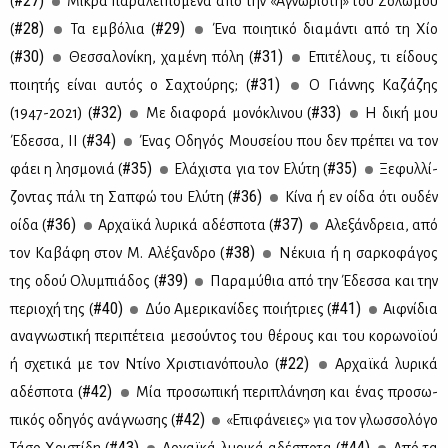
#27)
(
Μι­κρά πα­ρα­λει­πό­με­να από την «Αγνώ­ρι­στη» του Σο­λω­μού
#28)
#29)
(
Τα εμ­βό­λια (
Ένα ποι­η­τι­κό δια­μά­ντι από τη Χίο
#30)
#31)
(
Θεσ­σα­λο­νί­κη, χα­μέ­νη πό­λη (
Επι­τέ­λους, τι εί­δους
#31)
ποι­η­τής εί­ναι αυ­τός ο Σα­χτού­ρης; (
Ο Γιάν­νης Κα­ζά­ζης
#32)
#33)
(1947-2021) (
Με δια­φο­ρά μο­νό­κλι­νου (
Η δι­κή μου
#34)
Έδεσ­σα, ΙΙ (
Ένας Οδη­γός Μου­σεί­ου που δεν πρέ­πει να τον
#35)
#35)
φά­ει η λη­σμο­νιά (
Ελά­χι­στα για τον Ελύ­τη (
Ξε­φυλ­λί­
#36)
ζο­ντας πά­λι τη Σαπ­φώ του Ελύ­τη (
Κί­να ή εν οί­δα ότι ου­δέν
#36)
#37)
οί­δα (
Αρ­χαϊ­κά λυ­ρι­κά αδέ­σπο­τα (
Αλε­ξάν­δρεια, από
#38)
τον Κα­βά­φη στον Μ. Αλέ­ξαν­δρο (
Νέ­κυια ή η σαρ­κο­φά­γος
#39)
της οδού Ολυ­μπιά­δος (
Πα­ρα­μύ­θια από την Έδεσ­σα και την
#40)
#41)
πε­ριο­χή της (
Δύο Αμε­ρι­κα­νί­δες ποι­ή­τριες (
Αιφ­νί­δια
ανα­γνω­στι­κή πε­ρι­πέ­τεια με­σού­ντος του θέ­ρους και του κο­ρω­νοϊ­ού
#22)
ή σχε­τι­κά με τον Ντί­νο Χρι­στια­νό­που­λο (
Αρ­χαϊ­κά λυ­ρι­κά
#42)
αδέ­σπο­τα (
Μία προ­σω­πι­κή πε­ρι­πλά­νη­ση και ένας προ­σω­
#42)
πι­κός οδη­γός ανά­γνω­σης (
«Επι­φά­νειες» για τον γλωσ­σο­λό­γο
#43)
#44)