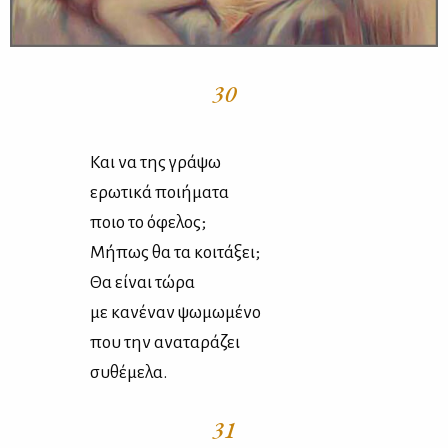
30
Και να της γρά­ψω
ερω­τι­κά ποι­ή­μα­τα
ποιο το όφε­λος;
Μή­πως θα τα κοι­τά­ξει;
Θα εί­ναι τώ­ρα
με κα­νέ­ναν ψω­μω­μέ­νο
που την ανα­τα­ρά­ζει
συ­θέ­με­λα.
31