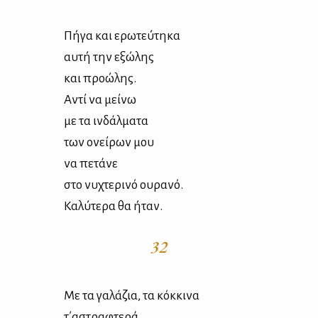
Πή­γα και ερω­τεύ­τη­κα
αυ­τή την εξώ­λης
και προ­ώ­λης.
Αντί να μεί­νω
με τα ιν­δάλ­μα­τα
των ονεί­ρων μου
να πε­τά­νε
στο νυ­χτε­ρι­νό ου­ρα­νό.
Κα­λύ­τε­ρα θα ήταν.
32
Με τα γα­λά­ζια, τα κόκ­κι­να
τ΄αστρα­φτε­ρά